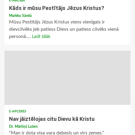
E-MĀCĪBA
Kāds ir mūsu Pestītājs Jēzus Kristus?
Markku Särelä
Mūsu Pestītājs Jēzus Kristus viens vienīgais ir
dievcilvēks jeb patiess Dievs un patiess cilvēks vienā
personā....
Lasīt tālāk
E-APCERES
Nav jāiztēlojas citu Dievu kā Kristu
Dr. Mārtiņš Luters
“Man ir dota visa vara debesīs un virs zemes.”