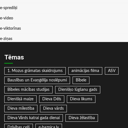
e-sprediķi
e-video
e-viktorīnas
e-ziņas
Tēmas
1. Mozus grāmatas skaidrojums
animācijas filma
ASV
Bauslības un Evaņģēlija noslēpumi
Bībele
Bībeles mācības studijas
Dienišķo lūgšanu gads
Dienišķā maize
Dieva Dēls
Dieva likums
Dieva mīlestība
Dieva vārds
Dieva Vārds katrai gada dienai
Dieva žēlastība
Dzīvības ceļš
e-baznica.lv