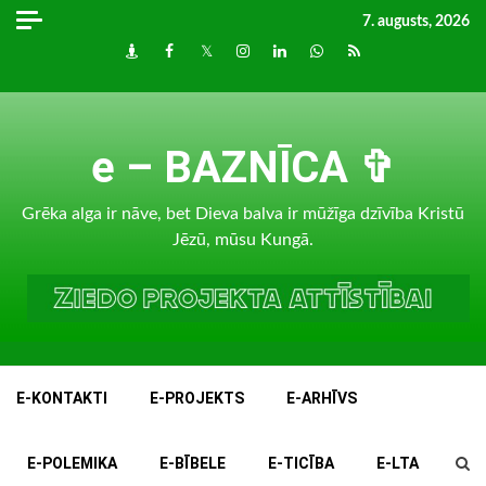
Skip
7. augusts, 2026
to
Draugiem
Facebook
Twitter
Instagram
LinkedIn
whatsapp
RSS
content
e – BAZNĪCA ✞
Grēka alga ir nāve, bet Dieva balva ir mūžīga dzīvība Kristū
Jēzū, mūsu Kungā.
E-KONTAKTI
E-PROJEKTS
E-ARHĪVS
E-POLEMIKA
E-BĪBELE
E-TICĪBA
E-LTA