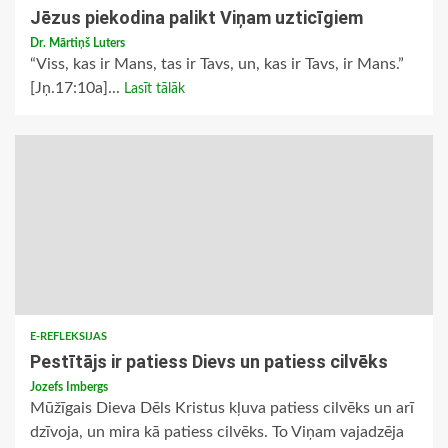
Jēzus piekodina palikt Viņam uzticīgiem
Dr. Mārtiņš Luters
“Viss, kas ir Mans, tas ir Tavs, un, kas ir Tavs, ir Mans.”
[Jņ.17:10a]...
Lasīt tālāk
E-REFLEKSIJAS
Pestītājs ir patiess Dievs un patiess cilvēks
Jozefs Imbergs
Mūžīgais Dieva Dēls Kristus kļuva patiess cilvēks un arī
dzīvoja, un mira kā patiess cilvēks. To Viņam vajadzēja