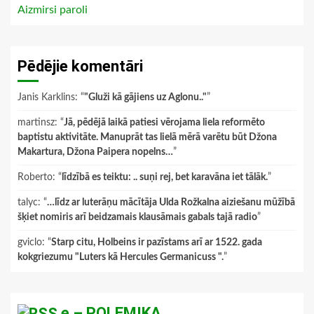
Aizmirsi paroli
Pēdējie komentāri
Janis Karklins
: “
"Gluži kā gājiens uz Aglonu.."
”
martinsz
: “
Jā, pēdējā laikā patiesi vērojama liela reformēto
baptistu aktivitāte. Manuprāt tas lielā mērā varētu būt Džona
Makartura, Džona Paipera nopelns…
”
Roberto
: “
līdzībā es teiktu: .. suņi rej, bet karavāna iet tālāk.
”
talyc
: “
…līdz ar luterāņu mācītāja Ulda Rožkalna aiziešanu mūžībā
šķiet nomiris arī beidzamais klausāmais gabals tajā radio
”
gviclo
: “
Starp citu, Holbeins ir pazīstams arī ar 1522. gada
kokgriezumu "Luters kā Hercules Germanicuss ".
”
e – POLEMIKA