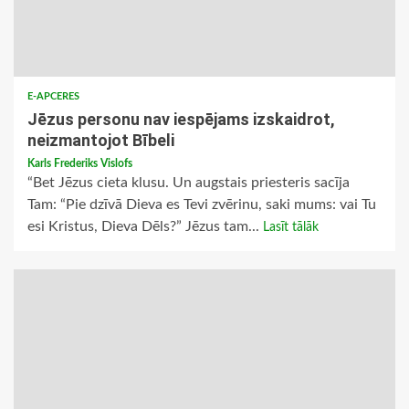
E-APCERES
Jēzus personu nav iespējams izskaidrot,
neizmantojot Bībeli
Karls Frederiks Vislofs
“Bet Jēzus cieta klusu. Un augstais priesteris sacīja
Tam: “Pie dzīvā Dieva es Tevi zvērinu, saki mums: vai Tu
esi Kristus, Dieva Dēls?” Jēzus tam...
Lasīt tālāk