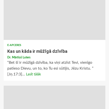
E-APCERES
Kas un kāda ir mūžīgā dzīvība
Dr. Mārtiņš Luters
“Bet šī ir mūžīgā dzīvība, ka viņi atzīst Tevi, vienīgo
patieso Dievu, un to, ko Tu esi sūtījis, Jēzu Kristu. ”
[Jņ.17:3]...
Lasīt tālāk