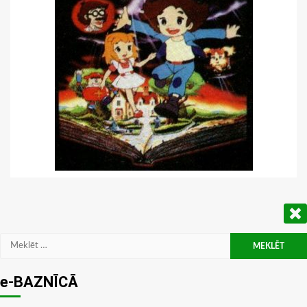
Meklēt:
e-BAZNĪCĀ