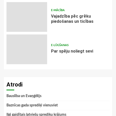
E-MĀCĪBA
Vajadzība pēc grēku
piedošanas un ticības
E-LŪGŠANAS
Par spēju noliegt sevi
Atrodi
Bauslība un Evaņģēlijs
Baznīcas gada sprediķi vienuviet
Ilgi gaidītais latviešu sprediķu krājums