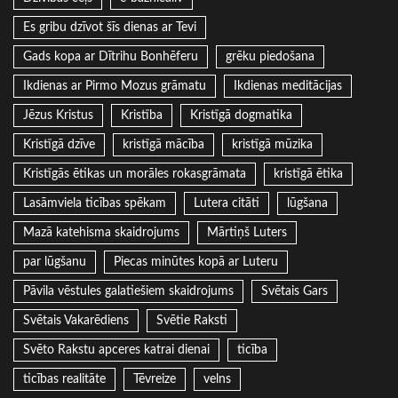
Es gribu dzīvot šīs dienas ar Tevi
Gads kopa ar Dītrihu Bonhēferu
grēku piedošana
Ikdienas ar Pirmo Mozus grāmatu
Ikdienas meditācijas
Jēzus Kristus
Kristība
Kristīgā dogmatika
Kristīgā dzīve
kristīgā mācība
kristīgā mūzika
Kristīgās ētikas un morāles rokasgrāmata
kristīgā ētika
Lasāmviela ticības spēkam
Lutera citāti
lūgšana
Mazā katehisma skaidrojums
Mārtiņš Luters
par lūgšanu
Piecas minūtes kopā ar Luteru
Pāvila vēstules galatiešiem skaidrojums
Svētais Gars
Svētais Vakarēdiens
Svētie Raksti
Svēto Rakstu apceres katrai dienai
ticība
ticības realitāte
Tēvreize
velns