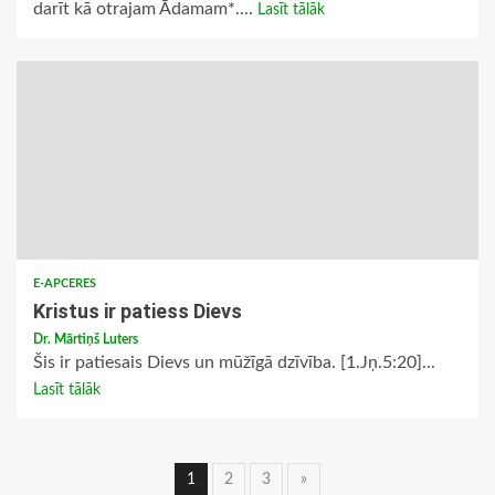
darīt kā otrajam Ādamam*....
Lasīt tālāk
E-APCERES
Kristus ir patiess Dievs
Dr. Mārtiņš Luters
Šis ir patiesais Dievs un mūžīgā dzīvība. [1.Jņ.5:20]...
Lasīt tālāk
Ziņu
1
2
3
»