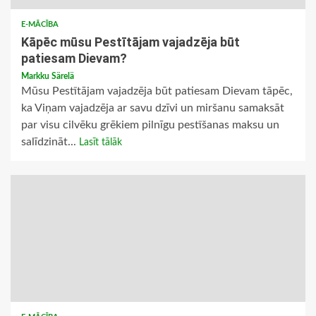
E-MĀCĪBA
Kāpēc mūsu Pestītājam vajadzēja būt
patiesam Dievam?
Markku Särelä
Mūsu Pestītājam vajadzēja būt patiesam Dievam tāpēc,
ka Viņam vajadzēja ar savu dzīvi un miršanu samaksāt
par visu cilvēku grēkiem pilnīgu pestīšanas maksu un
salīdzināt...
Lasīt tālāk