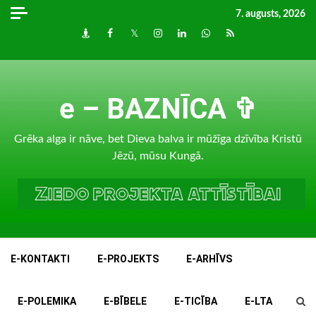
Skip
7. augusts, 2026
to
Draugiem
Facebook
Twitter
Instagram
LinkedIn
whatsapp
RSS
content
e – BAZNĪCA ✞
Grēka alga ir nāve, bet Dieva balva ir mūžīga dzīvība Kristū
Jēzū, mūsu Kungā.
E-KONTAKTI
E-PROJEKTS
E-ARHĪVS
E-POLEMIKA
E-BĪBELE
E-TICĪBA
E-LTA