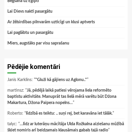
Bēgšana uz Ēģipti
Lai Dievs naktī pasargātu
Ar žēlsirdības pilnvarām uzticīgi un klusi aptverts
Lai paglābtu un pasargātu
Miers, augstāks par visu saprašanu
Pēdējie komentāri
Janis Karklins
: “
"Gluži kā gājiens uz Aglonu.."
”
martinsz
: “
Jā, pēdējā laikā patiesi vērojama liela reformēto
baptistu aktivitāte. Manuprāt tas lielā mērā varētu būt Džona
Makartura, Džona Paipera nopelns…
”
Roberto
: “
līdzībā es teiktu: .. suņi rej, bet karavāna iet tālāk.
”
talyc
: “
…līdz ar luterāņu mācītāja Ulda Rožkalna aiziešanu mūžībā
šķiet nomiris arī beidzamais klausāmais gabals tajā radio
”