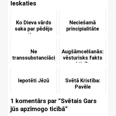
Ieskaties
Ko Dieva vārds
Neciešamā
saka par pēdējo
principialitāte
tiesu
Ne
Augšāmcelšanās:
transsubstanciācija,
vēsturisks fakts
ne
vai ticības
konsubstanciācija,
objekts?
bet sakramentāla
Iepotēti Jēzū
Svētā Kristība:
vienība
Pavēle
1 komentārs par “
Svētais Gars
jūs apzīmogo ticībā
”