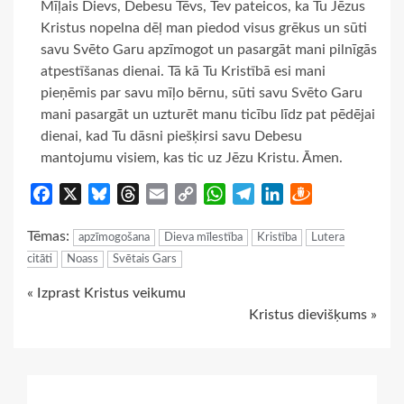
Mīļais Dievs, Debesu Tēvs, Tev pateicos, ka Tu Jēzus
Kristus nopelna dēļ man piedod visus grēkus un sūti
savu Svēto Garu apzīmogot un pasargāt mani pilnīgās
atpestīšanas dienai. Tā kā Tu Kristībā esi mani
pieņēmis par savu mīļo bērnu, sūti savu Svēto Garu
mani pasargāt un uzturēt manu ticību līdz pat pēdējai
dienai, kad Tu dāsni piešķirsi savu Debesu
mantojumu visiem, kas tic uz Jēzu Kristu. Āmen.
Facebook
X
Bluesky
Threads
Email
Copy
WhatsApp
Telegram
LinkedIn
Draugiem
Link
Tēmas:
apzīmogošana
Dieva mīlestība
Kristība
Lutera
citāti
Noass
Svētais Gars
Continue
« Izprast Kristus veikumu
Kristus dievišķums »
Reading