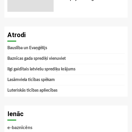
Atrodi
Bauslība un Evaņģēlijs
Baznīcas gada sprediķi vienuviet
Ilgi gaidītais latviešu sprediķu krājums
Lasāmviela ticības spēkam
Luteriskās ticības apliecības
Ienāc
e-baznīcēns