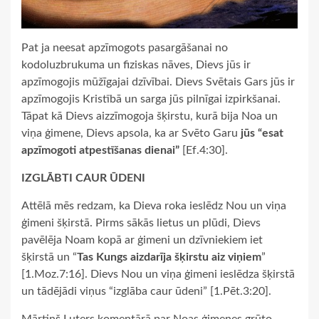
Pat ja neesat apzīmogots pasargāšanai no
kodoluzbrukuma un fiziskas nāves, Dievs jūs ir
apzīmogojis mūžīgajai dzīvībai. Dievs Svētais Gars jūs ir
apzīmogojis Kristībā un sarga jūs pilnīgai izpirkšanai.
Tāpat kā Dievs aizzīmogoja šķirstu, kurā bija Noa un
viņa ģimene, Dievs apsola, ka ar Svēto Garu
jūs “esat
apzīmogoti atpestīšanas dienai”
[Ef.4:30].
IZGLĀBTI CAUR ŪDENI
Attēlā mēs redzam, ka Dieva roka ieslēdz Nou un viņa
ģimeni šķirstā. Pirms sākās lietus un plūdi, Dievs
pavēlēja Noam kopā ar ģimeni un dzīvniekiem iet
šķirstā un “
Tas Kungs aizdarīja šķirstu aiz viņiem
”
[1.Moz.7:16]. Dievs Nou un viņa ģimeni ieslēdza šķirstā
un tādējādi viņus “izglāba caur ūdeni” [1.Pēt.3:20].