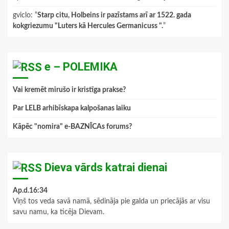
gviclo
: “
Starp citu, Holbeins ir pazīstams arī ar 1522. gada
kokgriezumu "Luters kā Hercules Germanicuss ".
”
e – POLEMIKA
Vai kremēt mirušo ir kristīga prakse?
Par LELB arhibīskapa kalpošanas laiku
Kāpēc "nomira" e-BAZNĪCAs forums?
Dieva vārds katrai dienai
Ap.d.16:34
Viņš tos veda savā namā, sēdināja pie galda un priecājās ar visu
savu namu, ka ticēja Dievam.