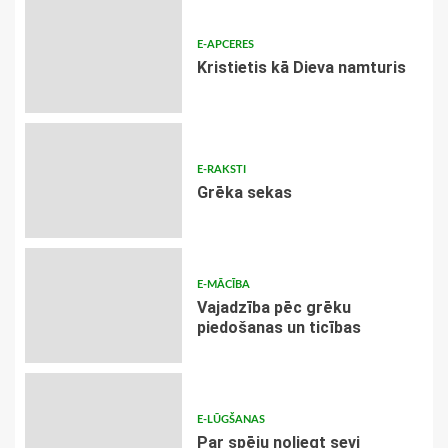
E-APCERES
Kristietis kā Dieva namturis
E-RAKSTI
Grēka sekas
E-MĀCĪBA
Vajadzība pēc grēku
piedošanas un ticības
E-LŪGŠANAS
Par spēju noliegt sevi