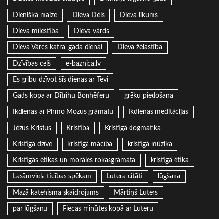
Dienišķā maize
Dieva Dēls
Dieva likums
Dieva mīlestība
Dieva vārds
Dieva Vārds katrai gada dienai
Dieva žēlastība
Dzīvības ceļš
e-baznica.lv
Es gribu dzīvot šīs dienas ar Tevi
Gads kopa ar Dītrihu Bonhēferu
grēku piedošana
Ikdienas ar Pirmo Mozus grāmatu
Ikdienas meditācijas
Jēzus Kristus
Kristība
Kristīgā dogmatika
Kristīgā dzīve
kristīgā mācība
kristīgā mūzika
Kristīgās ētikas un morāles rokasgrāmata
kristīgā ētika
Lasāmviela ticības spēkam
Lutera citāti
lūgšana
Mazā katehisma skaidrojums
Mārtiņš Luters
par lūgšanu
Piecas minūtes kopā ar Luteru