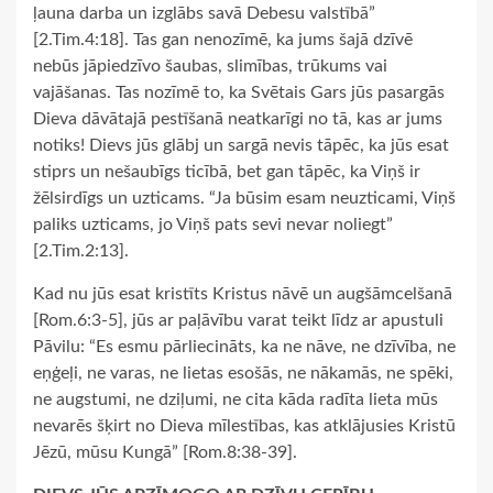
ļauna darba un izglābs savā Debesu valstībā”
[2.Tim.4:18]. Tas gan nenozīmē, ka jums šajā dzīvē
nebūs jāpiedzīvo šaubas, slimības, trūkums vai
vajāšanas. Tas nozīmē to, ka Svētais Gars jūs pasargās
Dieva dāvātajā pestīšanā neatkarīgi no tā, kas ar jums
notiks! Dievs jūs glābj un sargā nevis tāpēc, ka jūs esat
stiprs un nešaubīgs ticībā, bet gan tāpēc, ka Viņš ir
žēlsirdīgs un uzticams. “Ja būsim esam neuzticami, Viņš
paliks uzticams, jo Viņš pats sevi nevar noliegt”
[2.Tim.2:13].
Kad nu jūs esat kristīts Kristus nāvē un augšāmcelšanā
[Rom.6:3-5], jūs ar paļāvību varat teikt līdz ar apustuli
Pāvilu: “Es esmu pārliecināts, ka ne nāve, ne dzīvība, ne
eņģeļi, ne varas, ne lietas esošās, ne nākamās, ne spēki,
ne augstumi, ne dziļumi, ne cita kāda radīta lieta mūs
nevarēs šķirt no Dieva mīlestības, kas atklājusies Kristū
Jēzū, mūsu Kungā” [Rom.8:38-39].