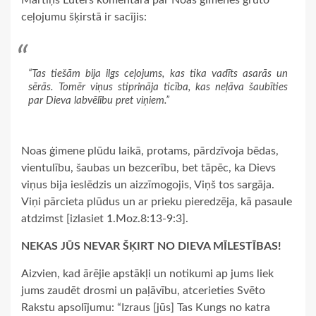
Mārtiņš Luters komentārā par Noas ģimenes grūto
ceļojumu šķirstā ir sacījis:
“Tas tiešām bija ilgs ceļojums, kas tika vadīts asarās un
sērās. Tomēr viņus stiprināja ticība, kas neļāva šaubīties
par Dieva labvēlību pret viņiem.”
Noas ģimene plūdu laikā, protams, pārdzīvoja bēdas,
vientulību, šaubas un bezcerību, bet tāpēc, ka Dievs
viņus bija ieslēdzis un aizzīmogojis, Viņš tos sargāja.
Viņi pārcieta plūdus un ar prieku pieredzēja, kā pasaule
atdzimst [izlasiet 1.Moz.8:13-9:3].
NEKAS JŪS NEVAR ŠĶIRT NO DIEVA MĪLESTĪBAS!
Aizvien, kad ārējie apstākļi un notikumi ap jums liek
jums zaudēt drosmi un paļāvību, atcerieties Svēto
Rakstu apsolījumu: “Izraus [jūs] Tas Kungs no katra