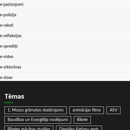
e-paziņojumi
e-poēzija
e-raksti
e-refleksijas
e-sprediķi
e-video
e-viktorīnas
e-ziņas
Tēmas
1. Mozus grāmatas skaidrojums
animācijas filma
ASV
Bauslības un Evaņģēlija noslēpumi
Bībele
Bībeles mācības studijas
Dienišķo lūgšanu gads