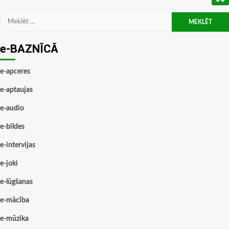
Meklēt:
e-BAZNĪCĀ
e-apceres
e-aptaujas
e-audio
e-bildes
e-intervijas
e-joki
e-lūgšanas
e-mācība
e-mūzika