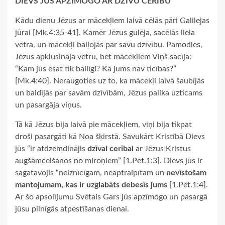
DIEVS JŪS APZĪMOGO AR DZĪVU CERĪBU
Kādu dienu Jēzus ar mācekļiem laivā cēlās pāri Galilejas
jūrai [Mk.4:35-41]. Kamēr Jēzus gulēja, sacēlās liela
vētra, un mācekļi baiļojās par savu dzīvību. Pamodies,
Jēzus apklusināja vētru, bet mācekļiem Viņš sacīja:
“Kam jūs esat tik bailīgi? Kā jums nav ticības?”
[Mk.4:40]. Neraugoties uz to, ka mācekļi laivā šaubījās
un baidījās par savām dzīvībām, Jēzus palika uzticams
un pasargāja viņus.
Tā kā Jēzus bija laivā pie mācekļiem, viņi bija tikpat
droši pasargāti kā Noa šķirstā. Savukārt Kristībā Dievs
jūs “ir atdzemdinājis
dzīvai cerībai
ar Jēzus Kristus
augšāmcelšanos no miroņiem” [1.Pēt.1:3]. Dievs jūs ir
sagatavojis “neiznīcīgam, neaptraipītam un
nevīstošam
mantojumam, kas ir uzglabāts debesīs jums
[1.Pēt.1:4].
Ar šo apsolījumu Svētais Gars jūs apzīmogo un pasargā
jūsu pilnīgās atpestīšanas dienai.