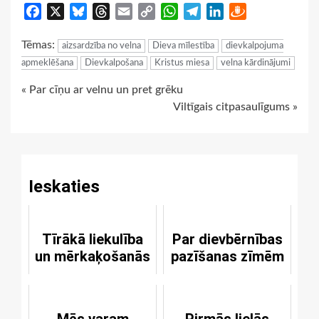
Facebook
X
Bluesky
Threads
Email
Copy
WhatsApp
Telegram
LinkedIn
Draugiem
Link
Tēmas:
aizsardzība no velna
Dieva mīlestība
dievkalpojuma
apmeklēšana
Dievkalpošana
Kristus miesa
velna kārdinājumi
Continue
« Par cīņu ar velnu un pret grēku
Viltīgais citpasaulīgums »
Reading
Ieskaties
Tīrākā liekulība
Par dievbērnības
un mērkaķošanās
pazīšanas zīmēm
Mēs varam
Pirmās lielās