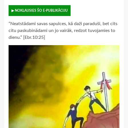
▶ NOKLAUSIES ŠO E-PUBLIKĀCIJU
“Neatstādami savas sapulces, kā daži paraduši, bet cits
citu paskubinādami un jo vairāk, redzot tuvojamies to
dienu.” [Ebr.10:25]