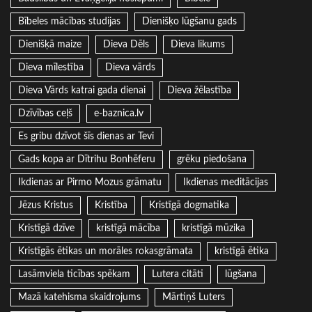
Bībeles mācības studijas
Dienišķo lūgšanu gads
Dienišķā maize
Dieva Dēls
Dieva likums
Dieva mīlestība
Dieva vārds
Dieva Vārds katrai gada dienai
Dieva žēlastība
Dzīvības ceļš
e-baznica.lv
Es gribu dzīvot šīs dienas ar Tevi
Gads kopa ar Dītrihu Bonhēferu
grēku piedošana
Ikdienas ar Pirmo Mozus grāmatu
Ikdienas meditācijas
Jēzus Kristus
Kristība
Kristīgā dogmatika
Kristīgā dzīve
kristīgā mācība
kristīgā mūzika
Kristīgās ētikas un morāles rokasgrāmata
kristīgā ētika
Lasāmviela ticības spēkam
Lutera citāti
lūgšana
Mazā katehisma skaidrojums
Mārtiņš Luters