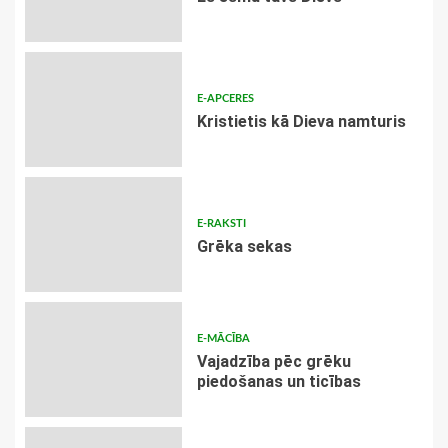
E-APCERES
Kristietis kā Dieva namturis
E-RAKSTI
Grēka sekas
E-MĀCĪBA
Vajadzība pēc grēku
piedošanas un ticības