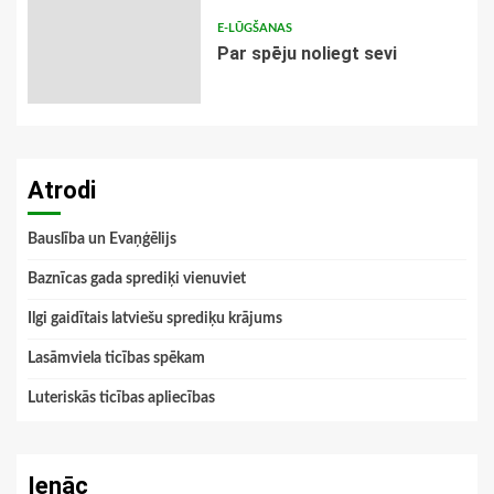
E-LŪGŠANAS
Par spēju noliegt sevi
Atrodi
Bauslība un Evaņģēlijs
Baznīcas gada sprediķi vienuviet
Ilgi gaidītais latviešu sprediķu krājums
Lasāmviela ticības spēkam
Luteriskās ticības apliecības
Ienāc