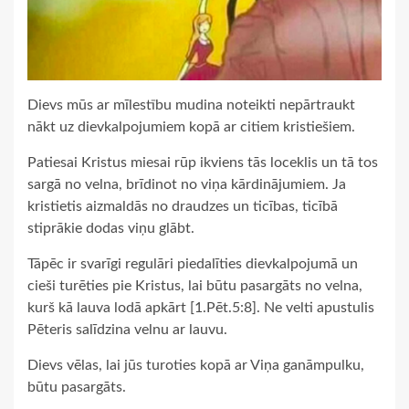
Dievs mūs ar mīlestību mudina noteikti nepārtraukt
nākt uz dievkalpojumiem kopā ar citiem kristiešiem.
Patiesai Kristus miesai rūp ikviens tās loceklis un tā tos
sargā no velna, brīdinot no viņa kārdinājumiem. Ja
kristietis aizmaldās no draudzes un ticības, ticībā
stiprākie dodas viņu glābt.
Tāpēc ir svarīgi regulāri piedalīties dievkalpojumā un
cieši turēties pie Kristus, lai būtu pasargāts no velna,
kurš kā lauva lodā apkārt [1.Pēt.5:8]. Ne velti apustulis
Pēteris salīdzina velnu ar lauvu.
Dievs vēlas, lai jūs turoties kopā ar Viņa ganāmpulku,
būtu pasargāts.