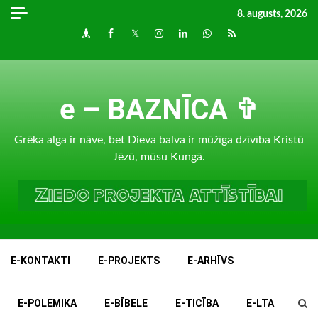
Skip
8. augusts, 2026
to
Draugiem
Facebook
Twitter
Instagram
LinkedIn
whatsapp
RSS
content
e – BAZNĪCA ✞
Grēka alga ir nāve, bet Dieva balva ir mūžīga dzīvība Kristū
Jēzū, mūsu Kungā.
E-KONTAKTI
E-PROJEKTS
E-ARHĪVS
E-POLEMIKA
E-BĪBELE
E-TICĪBA
E-LTA