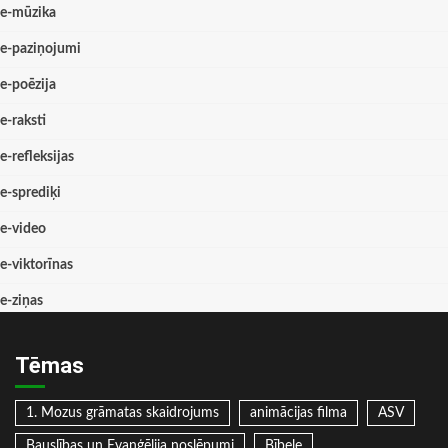
e-mūzika
e-paziņojumi
e-poēzija
e-raksti
e-refleksijas
e-sprediķi
e-video
e-viktorīnas
e-ziņas
Tēmas
1. Mozus grāmatas skaidrojums
animācijas filma
ASV
Bauslības un Evaņģēlija noslēpumi
Bībele