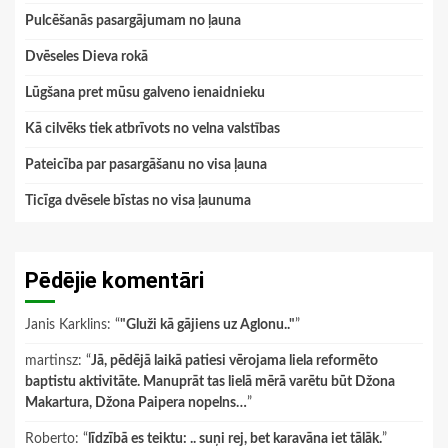
Pulcēšanās pasargājumam no ļauna
Dvēseles Dieva rokā
Lūgšana pret mūsu galveno ienaidnieku
Kā cilvēks tiek atbrīvots no velna valstības
Pateicība par pasargāšanu no visa ļauna
Ticīga dvēsele bīstas no visa ļaunuma
Pēdējie komentāri
Janis Karklins
: “
"Gluži kā gājiens uz Aglonu.."
”
martinsz
: “
Jā, pēdējā laikā patiesi vērojama liela reformēto
baptistu aktivitāte. Manuprāt tas lielā mērā varētu būt Džona
Makartura, Džona Paipera nopelns…
”
Roberto
: “
līdzībā es teiktu: .. suņi rej, bet karavāna iet tālāk.
”