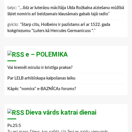
talyc
: “
…līdz ar luterāņu mācītāja Ulda Rožkalna aiziešanu mūžībā
šķiet nomiris arī beidzamais klausāmais gabals tajā radio
”
gviclo
: “
Starp citu, Holbeins ir pazīstams arī ar 1522. gada
kokgriezumu "Luters kā Hercules Germanicuss ".
”
e – POLEMIKA
Vai kremēt mirušo ir kristīga prakse?
Par LELB arhibīskapa kalpošanas laiku
Kāpēc "nomira" e-BAZNĪCAs forums?
Dieva vārds katrai dienai
Ps.25:5