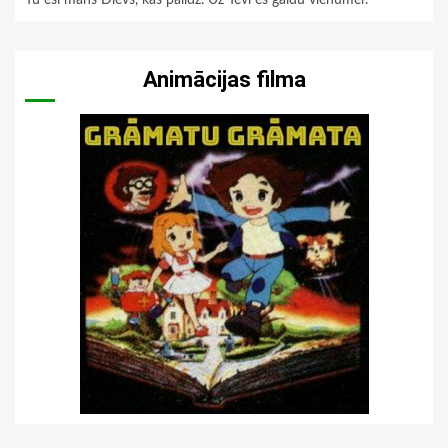
Tu esi mans Dievs, kas palīdz. Uz Tevi es gaidu vienumēr.
Animācijas filma