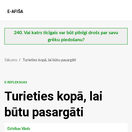
E-AFIŠA
240. Vai katrs ticīgais var būt pilnīgi drošs par savu
grēku piedošanu?
Sākums
Turieties kopā, lai būtu pasargāti
E-REFLEKSIJAS
Turieties kopā, lai
būtu pasargāti
Dzīvības Vārds