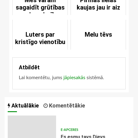
sagaidīt grūtības
kaujas jau ir aiz
un ļaundarību
muguras
Luters par
Melu tēvs
kristīgo vienotību
Atbildēt
Lai komentētu, jums
jāpiesakās
sistēmā.
Aktuālākie
Komentētākie
E-APCERES
Es esmu tavs Dievs