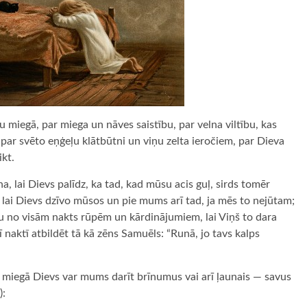
bu miegā, par miega un nāves saistību, par velna viltību, kas
a par svēto eņģeļu klātbūtni un viņu zelta ieročiem, par Dieva
ikt.
a, lai Dievs palīdz, ka tad, kad mūsu acis guļ, sirds tomēr
, lai Dievs dzīvo mūsos un pie mums arī tad, ja mēs to nejūtam;
ātu no visām nakts rūpēm un kārdinājumiem, lai Viņš to dara
 naktī atbildēt tā kā zēns Samuēls: “Runā, jo tavs kalps
ī miegā Dievs var mums darīt brīnumus vai arī ļaunais — savus
):