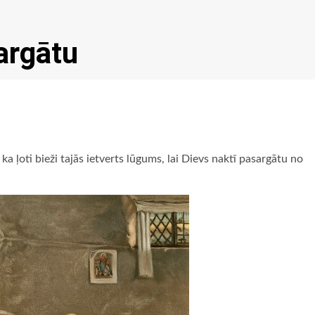
argātu
a ļoti bieži tajās ietverts lūgums, lai Dievs naktī pasargātu no