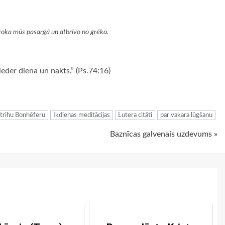
 roka mūs pasargā un atbrīvo no grēka.
eder diena un nakts.” (Ps.74:16)
ugiem
ītrihu Bonhēferu
Ikdienas meditācijas
Lutera citāti
par vakara lūgšanu
Baznīcas galvenais uzdevums »