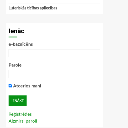
Luteriskās ticības apliecības
Ienāc
e-baznīcēns
Parole
Atceries mani
Reģistrēties
Aizmirsi paroli