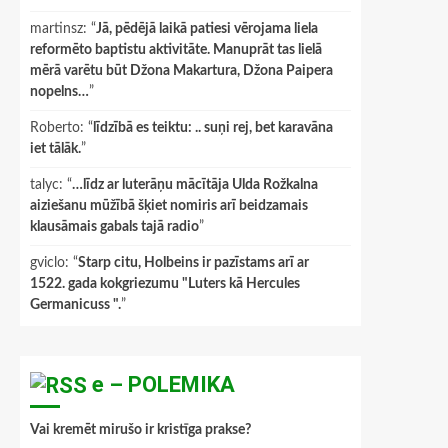
martinsz
: “
Jā, pēdējā laikā patiesi vērojama liela
reformēto baptistu aktivitāte. Manuprāt tas lielā
mērā varētu būt Džona Makartura, Džona Paipera
nopelns…
”
Roberto
: “
līdzībā es teiktu: .. suņi rej, bet karavāna
iet tālāk.
”
talyc
: “
…līdz ar luterāņu mācītāja Ulda Rožkalna
aiziešanu mūžībā šķiet nomiris arī beidzamais
klausāmais gabals tajā radio
”
gviclo
: “
Starp citu, Holbeins ir pazīstams arī ar
1522. gada kokgriezumu "Luters kā Hercules
Germanicuss ".
”
e – POLEMIKA
Vai kremēt mirušo ir kristīga prakse?