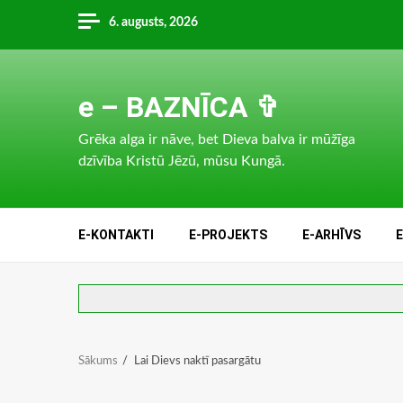
Skip
6. augusts, 2026
to
content
e – BAZNĪCA ✞
Grēka alga ir nāve, bet Dieva balva ir mūžīga
dzīvība Kristū Jēzū, mūsu Kungā.
E-KONTAKTI
E-PROJEKTS
E-ARHĪVS
Sākums
Lai Dievs naktī pasargātu