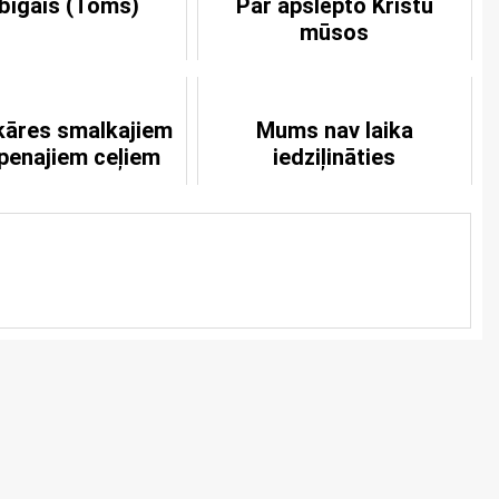
bīgais (Toms)
Par apslēpto Kristu
mūsos
ekāres smalkajiem
Mums nav laika
epenajiem ceļiem
iedziļināties