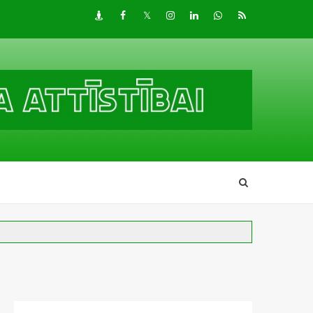
Draugiem
Facebook
Twitter
Instagram
LinkedIn
whatsapp
RSS