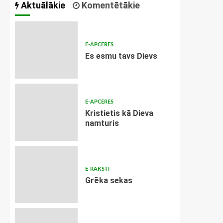
Aktuālākie
Komentētākie
E-APCERES
Es esmu tavs Dievs
E-APCERES
Kristietis kā Dieva
namturis
E-RAKSTI
Grēka sekas