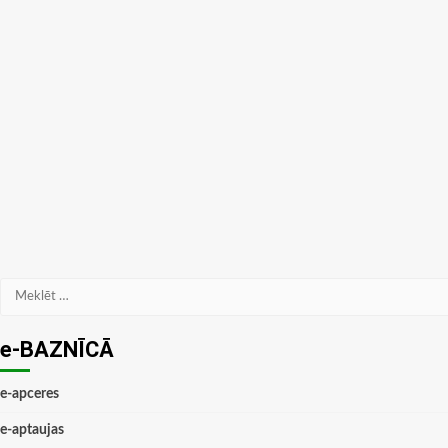
Meklēt:
e-BAZNĪCĀ
e-apceres
e-aptaujas