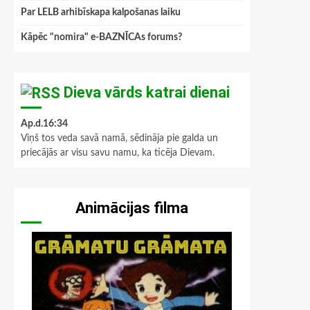
Par LELB arhibīskapa kalpošanas laiku
Kāpēc "nomira" e-BAZNĪCAs forums?
Dieva vārds katrai dienai
Ap.d.16:34
Viņš tos veda savā namā, sēdināja pie galda un
priecājās ar visu savu namu, ka ticēja Dievam.
Animācijas filma