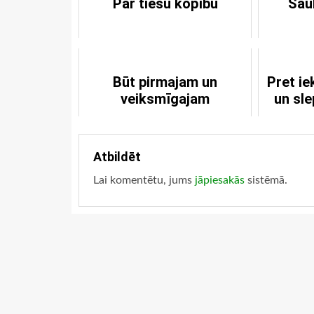
Par tiešu kopību
Šau
Būt pirmajam un
Pret i
veiksmīgajam
un sl
Atbildēt
Lai komentētu, jums
jāpiesakās
sistēmā.