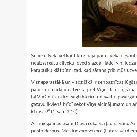
Senie cilvēki vēl kaut ko zināja par cilvēka nevarī
neaizsargātu cilvēku ieved slazdā. Tādēļ viņi lūdz
karapulku klātbūtni tad, kad sātans grib mūs uzve
Visneparastākā un visdziļākā ir senbaznīcas lūgšan
paliek nomodā un atvērta pret Viņu. Tā ir lūgšana
lai Viņš mūsu sirdi saglabā tīru un svētu, pasarg
gatavu ikvienā brīdī sekot Viņa aicinājumam un arī
klausās!” (1.Sam.3:10)
Arī miegā mēs esam Dieva rokā vai ļaunā varā. Ar
posta darbus. Mēs lūdzam vakarā (Lutera vārdiem