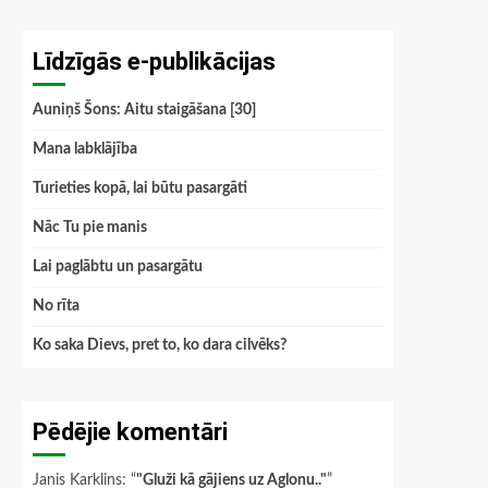
Līdzīgās e-publikācijas
Auniņš Šons: Aitu staigāšana [30]
Mana labklājība
Turieties kopā, lai būtu pasargāti
Nāc Tu pie manis
Lai paglābtu un pasargātu
No rīta
Ko saka Dievs, pret to, ko dara cilvēks?
Pēdējie komentāri
Janis Karklins
: “
"Gluži kā gājiens uz Aglonu.."
”