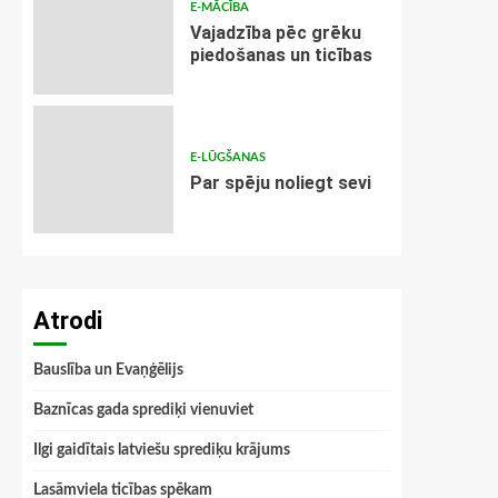
E-MĀCĪBA
Vajadzība pēc grēku
piedošanas un ticības
E-LŪGŠANAS
Par spēju noliegt sevi
Atrodi
Bauslība un Evaņģēlijs
Baznīcas gada sprediķi vienuviet
Ilgi gaidītais latviešu sprediķu krājums
Lasāmviela ticības spēkam