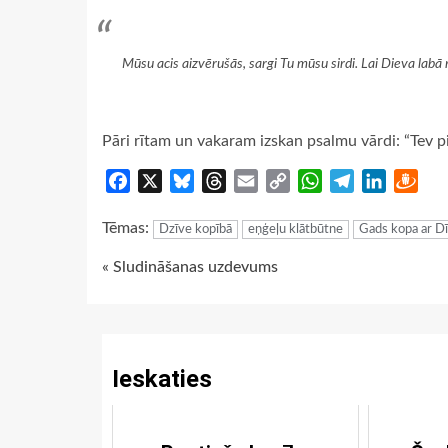
Mūsu acis aizvērušās, sargi Tu mūsu sirdi. Lai Dieva labā
Pāri rītam un vakaram izskan psalmu vārdi: “Tev pi
Facebook
X
Bluesky
Threads
Email
Copy
WhatsApp
Telegram
LinkedIn
Dra
Link
Tēmas:
Dzīve kopībā
eņģeļu klātbūtne
Gads kopa ar D
Continue
« Sludināšanas uzdevums
Reading
Ieskaties