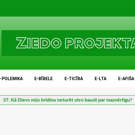
E-POLEMIKA
E-BĪBELE
E-TICĪBA
E-LTA
E-AFIŠA
37. Kā Dievs mūs brīdina neturēt otro bausli par mazvērtīgu?