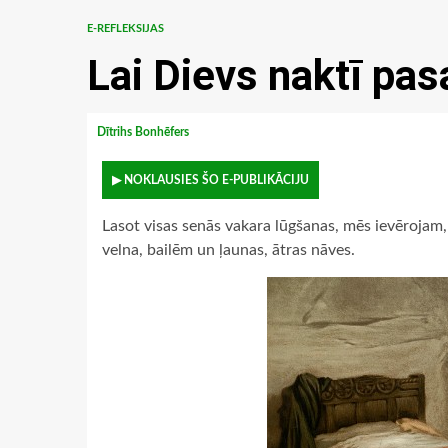
E-REFLEKSIJAS
Lai Dievs naktī pas
Dītrihs Bonhēfers
▶ NOKLAUSIES ŠO E-PUBLIKĀCIJU
Lasot visas senās vakara lūgšanas, mēs ievērojam, k
velna, bailēm un ļaunas, ātras nāves.