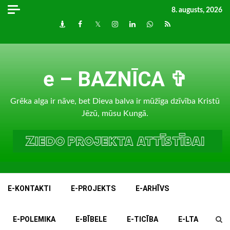
Skip
8. augusts, 2026
to
Draugiem
Facebook
Twitter
Instagram
LinkedIn
whatsapp
RSS
content
e – BAZNĪCA ✞
Grēka alga ir nāve, bet Dieva balva ir mūžīga dzīvība Kristū
Jēzū, mūsu Kungā.
E-KONTAKTI
E-PROJEKTS
E-ARHĪVS
E-POLEMIKA
E-BĪBELE
E-TICĪBA
E-LTA