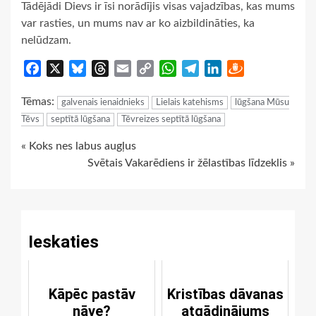
Tādējādi Dievs ir īsi norādījis visas vajadzības, kas mums
var rasties, un mums nav ar ko aizbildināties, ka
nelūdzam.
Facebook
X
Bluesky
Threads
Email
Copy
WhatsApp
Telegram
LinkedIn
Draugiem
Link
Tēmas:
galvenais ienaidnieks
Lielais katehisms
lūgšana Mūsu
Tēvs
septītā lūgšana
Tēvreizes septītā lūgšana
Continue
« Koks nes labus augļus
Svētais Vakarēdiens ir žēlastības līdzeklis »
Reading
Ieskaties
Kāpēc pastāv
Kristības dāvanas
nāve?
atgādinājums