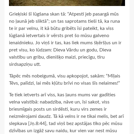
Grieķiski šī lūgšana skan tā: “Atpestī jeb pasargā mūs
no ļaunā jeb sliktā”; un tas saprotams tieši tā, ka runa
te ir par velnu, it kā būtu gribēts īsi pateikt, ka viss
lūgšanā ietvertais ir vērsts pret šo mūsu galveno
ienaidnieku. Jo viņš ir tas, kas liek mums šķēršļus un ir
pret visu, ko lūdzam: Dieva Vārdu un godu, Dieva
valstību un gribu, dienišķo maizi, priecīgu, tīru
sirdsapziņu utt.
Tāpēc mēs nobeigumā, visu apkopojot, sakām: “Mīļais
Tēvs, palīdzi, lai mēs kļūtu brīvi no visas šīs nelaimes!”
Te tiek ietverts arī viss, kas ļauns mums var gadīties
velna valstībā: nabadzība, nāve un, īsi sakot, viss
briesmīgais posts un sirdēsti, kuru virs zemes ir
neizmērojami daudz. Tā kā velns ir ne tikai melis, bet arī
slepkava [Jņ.8:44], tad viņš bez apstājas tīko pēc mūsu
dzīvības un izgāž savu naidu, kur vien var nest mūsu