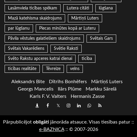
Lasāmviela ticības spēkam
Lutera citāti
lūgšana
Mazā katehisma skaidrojums
Mārtiņš Luters
par lūgšanu
Piecas minūtes kopā ar Luteru
Pāvila vēstules galatiešiem skaidrojums
Svētais Gars
Svētais Vakarēdiens
Svētie Raksti
Svēto Rakstu apceres katrai dienai
ticība
ticības realitāte
Tēvreize
velns
Aleksandrs Bite
Dītrihs Bonhēfers
Mārtiņš Luters
Georgs Mancelis
Ilārs Plūme
Markku Särelä
Karls F. V. Valters
Hermanis Zasse
Draugiem
Facebook
Twitter
Instagram
LinkedIn
whatsapp
RSS
Pārpublicējot
obligāti
jānorāda atsauce. Visas tiesības patur
::
e-BAZNICA
::
© 2007-2026