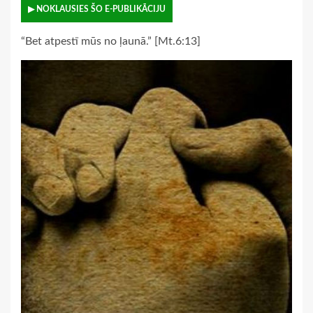
▶ NOKLAUSIES ŠO E-PUBLIKĀCIJU
“Bet atpestī mūs no ļaunā.” [Mt.6:13]