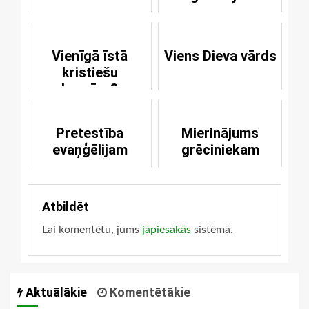
Vienīgā īstā
Viens Dieva vārds
kristiešu
baznīca?
Pretestība
Mierinājums
evaņģēlijam
grēciniekam
Atbildēt
Lai komentētu, jums
jāpiesakās
sistēmā.
Aktuālākie
Komentētākie