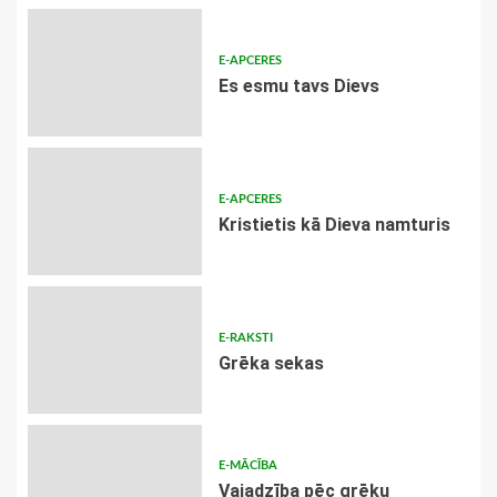
E-APCERES
Es esmu tavs Dievs
E-APCERES
Kristietis kā Dieva namturis
E-RAKSTI
Grēka sekas
E-MĀCĪBA
Vajadzība pēc grēku