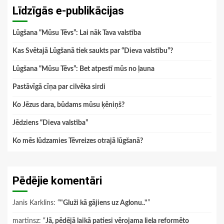
Līdzīgās e-publikācijas
Lūgšana “Mūsu Tēvs”: Lai nāk Tava valstība
Kas Svētajā Lūgšanā tiek saukts par “Dieva valstību”?
Lūgšana “Mūsu Tēvs”: Bet atpestī mūs no ļauna
Pastāvīgā cīņa par cilvēka sirdi
Ko Jēzus dara, būdams mūsu ķēniņš?
Jēdziens “Dieva valstība”
Ko mēs lūdzamies Tēvreizes otrajā lūgšanā?
Pēdējie komentāri
Janis Karklins
: “
"Gluži kā gājiens uz Aglonu.."
”
martinsz
: “
Jā, pēdējā laikā patiesi vērojama liela reformēto