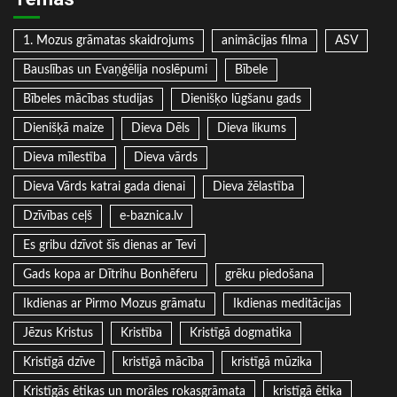
1. Mozus grāmatas skaidrojums
animācijas filma
ASV
Bauslības un Evaņģēlija noslēpumi
Bībele
Bībeles mācības studijas
Dienišķo lūgšanu gads
Dienišķā maize
Dieva Dēls
Dieva likums
Dieva mīlestība
Dieva vārds
Dieva Vārds katrai gada dienai
Dieva žēlastība
Dzīvības ceļš
e-baznica.lv
Es gribu dzīvot šīs dienas ar Tevi
Gads kopa ar Dītrihu Bonhēferu
grēku piedošana
Ikdienas ar Pirmo Mozus grāmatu
Ikdienas meditācijas
Jēzus Kristus
Kristība
Kristīgā dogmatika
Kristīgā dzīve
kristīgā mācība
kristīgā mūzika
Kristīgās ētikas un morāles rokasgrāmata
kristīgā ētika