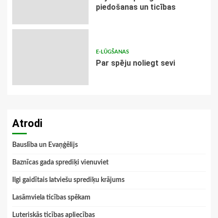
piedošanas un ticības
E-LŪGŠANAS
Par spēju noliegt sevi
Atrodi
Bauslība un Evaņģēlijs
Baznīcas gada sprediķi vienuviet
Ilgi gaidītais latviešu sprediķu krājums
Lasāmviela ticības spēkam
Luteriskās ticības apliecības