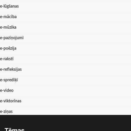
e-lūgšanas
e-mācība
e-mūzika
e-paziņojumi
e-poēzija
e-raksti
e-refleksijas
e-sprediķi
e-video
e-viktorīnas
e-ziņas
Tēmas