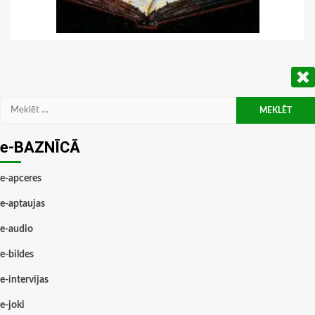
Meklēt:
e-BAZNĪCĀ
e-apceres
e-aptaujas
e-audio
e-bildes
e-intervijas
e-joki