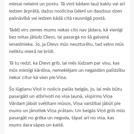
miesai nelaimi un postu. Tā viņš kādam lauž kaklu vai arī
iedzen ārprātā, dažus noslīcina ūdenī un daudzus dzen
pašnāvībā vai iedzen kādā citā rausmīgā postā.
Tādēļ virs zemes mums nekas cits nav jādara, kā vienīgi
bez mitas jālūdz Dievs, lai pasargā no šā galvenā
ienaidnieka. Jo, ja Dievs mūs neuzturētu, tad velns mūs
neliktu mierā ne brīdi.
Tā tu redzi, ka Dievs grib, lai mēs lūdzam par visu, kas
mūs miesīgi kārdina, nemeklējam un negaidām palīdzību
nekur citur kā vien pie Viņa.
Šo lūgšanu Viņš ir nolicis pašās beigās, jo, lai mēs būtu
pasargāti un atbrīvoti no visa ļaunā, vispirms Viņa
Vārdam jābūt svētītam mūsos, Viņa valstībai jābūt pie
mums un jānotiek Viņa prātam. Un beigās Viņš grib mūs
pasargāt no grēka un negoda, tāpat arī no visa, kas
mums dara sāpes un kaitē.