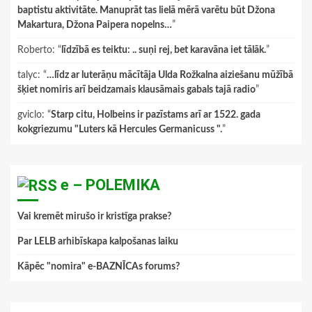
baptistu aktivitāte. Manuprāt tas lielā mērā varētu būt Džona
Makartura, Džona Paipera nopelns…
”
Roberto
: “
līdzībā es teiktu: .. suņi rej, bet karavāna iet tālāk.
”
talyc
: “
…līdz ar luterāņu mācītāja Ulda Rožkalna aiziešanu mūžībā
šķiet nomiris arī beidzamais klausāmais gabals tajā radio
”
gviclo
: “
Starp citu, Holbeins ir pazīstams arī ar 1522. gada
kokgriezumu "Luters kā Hercules Germanicuss ".
”
e – POLEMIKA
Vai kremēt mirušo ir kristīga prakse?
Par LELB arhibīskapa kalpošanas laiku
Kāpēc "nomira" e-BAZNĪCAs forums?