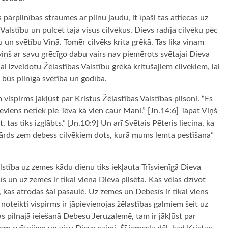
pārpilnības straumes ar pilnu jaudu, it īpaši tas attiecas uz
Valstību un pulcēt tajā visus cilvēkus. Dievs radīja cilvēku pēc
u un svētību Viņā. Tomēr cilvēks krita grēkā. Tas lika viņam
viņš ar savu grēcīgo dabu vairs nav piemērots svētajai Dieva
ai izveidotu Žēlastības Valstību grēkā kritušajiem cilvēkiem, lai
 būs pilnīga svētība un godība.
am vispirms jākļūst par Kristus Žēlastības Valstības pilsoni. “Es
Neviens netiek pie Tēva kā vien caur Mani.” [Jņ.14:6] Tāpat Viņš
 tas tiks izglābts.” [Jņ.10:9] Un arī Svētais Pēteris liecina, ka
 vārds zem debess cilvēkiem dots, kurā mums lemta pestīšana”
lstība uz zemes kādu dienu tiks iekļauta Trīsvienīgā Dieva
 un uz zemes ir tikai viena Dieva pilsēta. Kas vēlas dzīvot
 kas atrodas šai pasaulē. Uz zemes un Debesīs ir tikai viens
 noteikti vispirms ir jāpievienojas žēlastības galmiem šeit uz
s pilnajā ieiešanā Debesu Jeruzalemē, tam ir jākļūst par