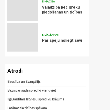
E-MĀCĪBA
Vajadzība pēc grēku
piedošanas un ticības
E-LŪGŠANAS
Par spēju noliegt sevi
Atrodi
Bauslība un Evaņģēlijs
Baznīcas gada sprediķi vienuviet
Ilgi gaidītais latviešu sprediķu krājums
Lasāmviela ticības spēkam