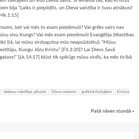
iem svētajiem un visu Dieva saimi. Šī iemesla dēļ, kad Kristus
em bija “Laiks ir piepildīts, un Dieva valstība ir tuvu atnākusi!
[Mk.1:15]
ī mums, bet vai mēs to esam pieņēmuši? Vai grēks vairs nav
ā mūsu visu Kungs? Vai mēs esam pieņēmuši Evaņģēlija žēlastības
ikt (tā, lai mūsu sirdsapziņa mūs neapsūdzētu): “Mūsu
estītāju, Kungu Jēzu Kristu” [Fil.3:20]? Lai Dievs Savā
r gatavs!” [Lk.14:17] kļūst tik spēcīgs mūsu sirdīs, ka mēs ticībā
ugiem
debesu valstības pilsonis
Dieva nodoms
grēkā kritušajiem
Kristus
Pašā nāves stundā »