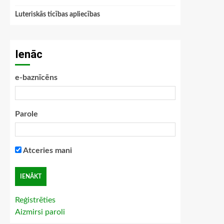
Luteriskās ticības apliecības
Ienāc
e-baznīcēns
Parole
Atceries mani
Reģistrēties
Aizmirsi paroli