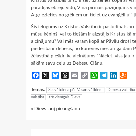
Kristus Valstības pilsoni šeit uz zemes kopā ar vis
parādījās ebreju vidū, Viņa pirmais paziņojums viņi
Atgriezieties no grēkiem un ticiet uz evaņģēliju!” 
Šis ielūgums uz Kristus Valstību ir pasludināts ar
mūsu ķēniņš, vai to tiešām ir aizstājis Kristus k
aicinājumu? Vai mēs varam kopā ar Pāvilu droši te
piederība ir debesīs, no kurienes mēs arī gaidām P
žēlastībā piešķir, ka aicinājums “Nāciet, viss jau i
sākām savu ceļu uz Debesu Ciānu.
Facebook
X
Bluesky
Threads
Email
Copy
WhatsApp
Telegram
LinkedIn
Dra
Link
Tēmas:
3. svētdiena pēc Vasarsvētkiem
Debesu valstība
valstība
trīsvienīgais Dievs
Continue
« Dievs ļauj pieaugšanu
Reading