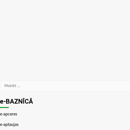
Meklēt:
e-BAZNĪCĀ
e-apceres
e-aptaujas