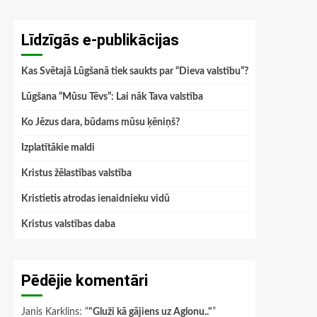
Līdzīgās e-publikācijas
Kas Svētajā Lūgšanā tiek saukts par “Dieva valstību”?
Lūgšana “Mūsu Tēvs”: Lai nāk Tava valstība
Ko Jēzus dara, būdams mūsu ķēniņš?
Izplatītākie maldi
Kristus žēlastības valstība
Kristietis atrodas ienaidnieku vidū
Kristus valstības daba
Pēdējie komentāri
Janis Karklins
: “
"Gluži kā gājiens uz Aglonu.."
”