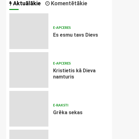
Aktuālākie
Komentētākie
E-APCERES
Es esmu tavs Dievs
E-APCERES
Kristietis kā Dieva
namturis
E-RAKSTI
Grēka sekas