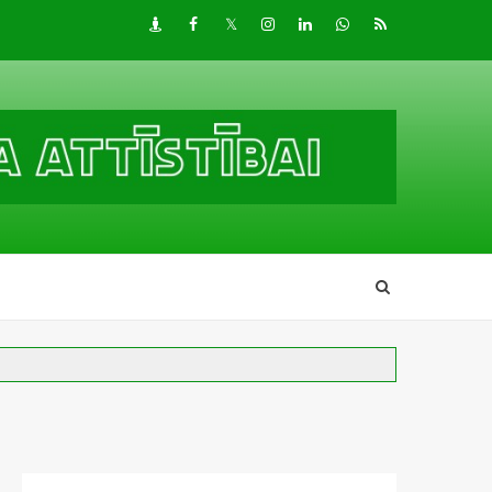
Draugiem
Facebook
Twitter
Instagram
LinkedIn
whatsapp
RSS