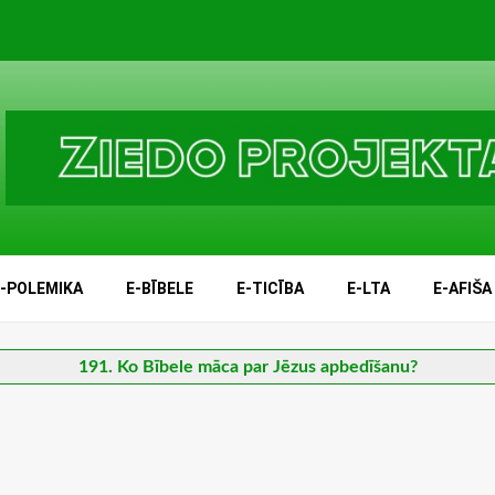
E-POLEMIKA
E-BĪBELE
E-TICĪBA
E-LTA
E-AFIŠA
191. Ko Bībele māca par Jēzus apbedīšanu?