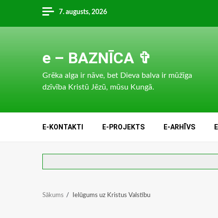
Skip
7. augusts, 2026
to
content
e – BAZNĪCA ✞
Grēka alga ir nāve, bet Dieva balva ir mūžīga
dzīvība Kristū Jēzū, mūsu Kungā.
E-KONTAKTI
E-PROJEKTS
E-ARHĪVS
Sākums
Ielūgums uz Kristus Valstību