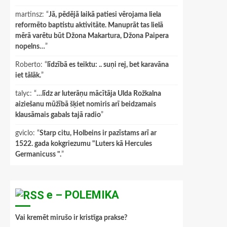
martinsz
: “
Jā, pēdējā laikā patiesi vērojama liela
reformēto baptistu aktivitāte. Manuprāt tas lielā
mērā varētu būt Džona Makartura, Džona Paipera
nopelns…
”
Roberto
: “
līdzībā es teiktu: .. suņi rej, bet karavāna
iet tālāk.
”
talyc
: “
…līdz ar luterāņu mācītāja Ulda Rožkalna
aiziešanu mūžībā šķiet nomiris arī beidzamais
klausāmais gabals tajā radio
”
gviclo
: “
Starp citu, Holbeins ir pazīstams arī ar
1522. gada kokgriezumu "Luters kā Hercules
Germanicuss ".
”
e – POLEMIKA
Vai kremēt mirušo ir kristīga prakse?