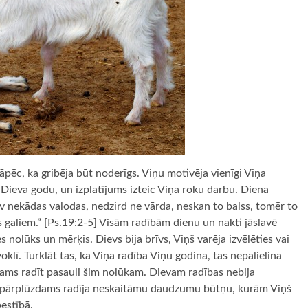
ī tāpēc, ka gribēja būt noderīgs. Viņu motivēja vienīgi Viņa
Dieva godu, un izplatījums izteic Viņa roku darbu. Diena
av nekādas valodas, nedzird ne vārda, neskan to balss, tomēr to
s galiem.” [Ps.19:2-5] Visām radībām dienu un nakti jāslavē
 nolūks un mērķis. Dievs bija brīvs, Viņš varēja izvēlēties vai
voklī. Turklāt tas, ka Viņa radība Viņu godina, tas nepalielina
šams radīt pasauli šim nolūkam. Dievam radības nebija
as pārplūzdams radīja neskaitāmu daudzumu būtņu, kurām Viņš
bestībā.