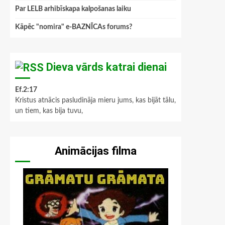
Par LELB arhibīskapa kalpošanas laiku
Kāpēc "nomira" e-BAZNĪCAs forums?
Dieva vārds katrai dienai
Ef.2:17
Kristus atnācis pasludināja mieru jums, kas bijāt tālu,
un tiem, kas bija tuvu,
Animācijas filma