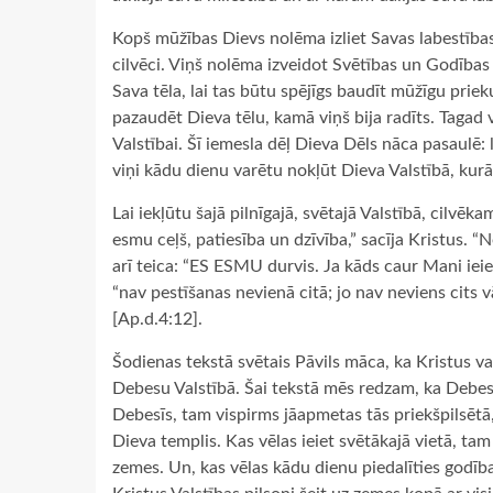
Kopš mūžības Dievs nolēma izliet Savas labestības 
cilvēci. Viņš nolēma izveidot Svētības un Godības 
Sava tēla, lai tas būtu spējīgs baudīt mūžīgu priek
pazaudēt Dieva tēlu, kamā viņš bija radīts. Tagad 
Valstībai. Šī iemesla dēļ Dieva Dēls nāca pasaulē: l
viņi kādu dienu varētu nokļūt Dieva Valstībā, kurā
Lai iekļūtu šajā pilnīgajā, svētajā Valstībā, cilvēk
esmu ceļš, patiesība un dzīvība,” sacīja Kristus. “
arī teica: “ES ESMU durvis. Ja kāds caur Mani ieiet,
“nav pestīšanas nevienā citā; jo nav neviens cits
[Ap.d.4:12].
Šodienas tekstā svētais Pāvils māca, ka Kristus va
Debesu Valstībā. Šai tekstā mēs redzam, ka Debesīs
Debesīs, tam vispirms jāapmetas tās priekšpilsētā,
Dieva templis. Kas vēlas ieiet svētākajā vietā, tam
zemes. Un, kas vēlas kādu dienu piedalīties godība