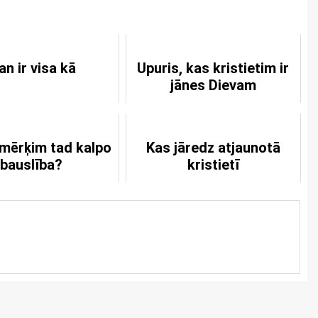
n ir visa kā
Upuris, kas kristietim ir
jānes Dievam
mērķim tad kalpo
Kas jāredz atjaunotā
bauslība?
kristietī