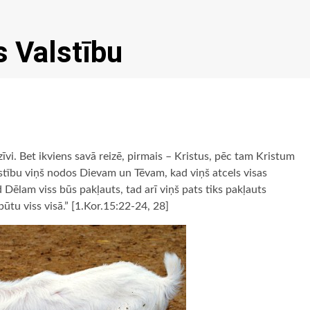
s Valstību
 dzīvi. Bet ikviens savā reizē, pirmais – Kristus, pēc tam Kristum
lstību viņš nodos Dievam un Tēvam, kad viņš atcels visas
d Dēlam viss būs pakļauts, tad arī viņš pats tiks pakļauts
būtu viss visā.” [1.Kor.15:22-24, 28]