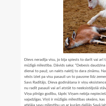
Dievs neradīja visu, jo bija spiests to darīt vai ar
mūžīgā mīlestība. Dāvids saka: “Debesis daudzina 
dienai to pauž, un nakts naktij to dara zināmu. N
vēsts iziet pa visu pasauli un to pausme līdz zeme
Savs Radītājs. Dieva godināšana ir viņu eksistences
nu radīt pasauli vai arī atstāt to neeksistējošā stā
Viņa pilnīgo godību, tāpēc Viņam nebija nepiecie
vajadzīgas. Viņš ir mūžīgās mīlestības okeāns, k
atklāja savu mīlestību un ar kurām dalījās Savā la