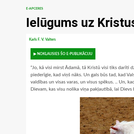
E-APCERES
Ielūgums uz Kristu
Karls F. V. Valters
▶ NOKLAUSIES ŠO E-PUBLIKĀCIJU
“Jo, kā visi mirst Ādamā, tā Kristū visi tiks darīti
piederīgie, kad viņš nāks. Un gals būs tad, kad Va
valdības un visas varas, un visus spēkus. .. Un, ka
Dievam, kas visu nolika viņa pakļautībā, lai Dievs 