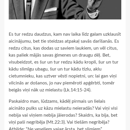
Es tur redzu daudzus, kam nav laika līdz galam uzklausīt
aicinājumu, bet tie steidzas atpakaļ savās darīšanās. Es
redzu citus, kas dodas uz saviem laukiem, un vēl citus,
kas paliek mājās savas ģimenes un draugu dēļ. Bet,
visubeidzot, es šur un tur redzu kādu kropli, šur un tur
kādu slimīgu ubagu, šur un tur kādu tizlu, aklu
cietumnieku, kas uztver vēsti nopietni, un: lai gan viņi
vilcinās ar došanos, jo nav piemēroti apģērbti, tomēr
beigās viņi nāk uz mielastu (Lk.14:15-24).
Paskaidro man, lūdzams, kādēļ pirmais un lielais
aicināto pulks uz kāzu mielastu neieradās? Vai viņi visi
nebija vai viņiem nebija jāierodas? Skaidrs, ka bija, bet
viņi paši negribēja (Mt.22:3). Vai tiešām negribēja?
Atbilde: “Ne veseliem vajag ārsta, bet slimiem”