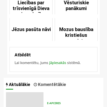
Liecības par
Vēsturiskie
trīsvienīgā Dieva
panākumi
miera derību
Jēzus pasūta nāvi
Mozus bauslība
kristiešus
nesaista
Atbildēt
Lai komentētu, jums
jāpiesakās
sistēmā.
Aktuālākie
Komentētākie
E-APCERES