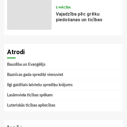
E-MĀCĪBA
Vajadzība pēc grēku
piedošanas un ticības
Atrodi
Bauslība un Evaņģēlijs
Baznīcas gada sprediķi vienuviet
Ilgi gaidītais latviešu sprediķu krājums
Lasāmviela ticības spēkam
Luteriskās ticības apliecības