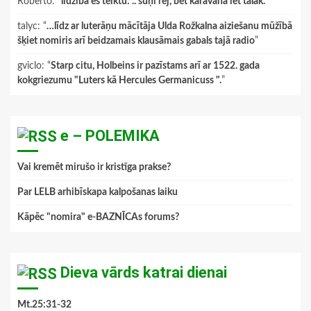
Roberto
: “
līdzībā es teiktu: .. suņi rej, bet karavāna iet tālāk.
”
talyc
: “
…līdz ar luterāņu mācītāja Ulda Rožkalna aiziešanu mūžībā
šķiet nomiris arī beidzamais klausāmais gabals tajā radio
”
gviclo
: “
Starp citu, Holbeins ir pazīstams arī ar 1522. gada
kokgriezumu "Luters kā Hercules Germanicuss ".
”
e – POLEMIKA
Vai kremēt mirušo ir kristīga prakse?
Par LELB arhibīskapa kalpošanas laiku
Kāpēc "nomira" e-BAZNĪCAs forums?
Dieva vārds katrai dienai
Mt.25:31-32