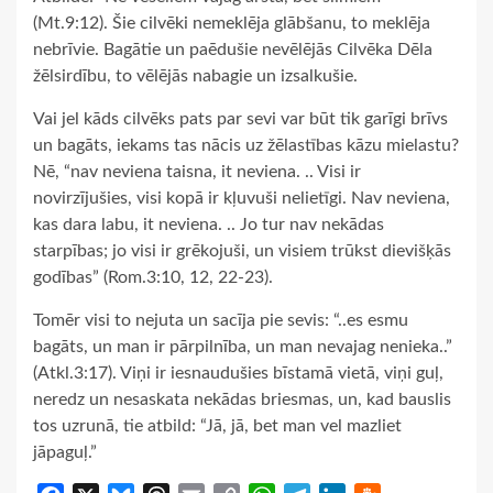
(Mt.9:12). Šie cilvēki nemeklēja glābšanu, to meklēja
nebrīvie. Bagātie un paēdušie nevēlējās Cilvēka Dēla
žēlsirdību, to vēlējās nabagie un izsalkušie.
Vai jel kāds cilvēks pats par sevi var būt tik garīgi brīvs
un bagāts, iekams tas nācis uz žēlastības kāzu mielastu?
Nē, “nav neviena taisna, it neviena. .. Visi ir
novirzījušies, visi kopā ir kļuvuši nelietīgi. Nav neviena,
kas dara labu, it neviena. .. Jo tur nav nekādas
starpības; jo visi ir grēkojuši, un visiem trūkst dievišķās
godības” (Rom.3:10, 12, 22-23).
Tomēr visi to nejuta un sacīja pie sevis: “..es esmu
bagāts, un man ir pārpilnība, un man nevajag nenieka..”
(Atkl.3:17). Viņi ir iesnaudušies bīstamā vietā, viņi guļ,
neredz un nesaskata nekādas briesmas, un, kad bauslis
tos uzrunā, tie atbild: “Jā, jā, bet man vel mazliet
jāpaguļ.”