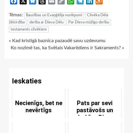
Facebook
X
Bluesky
Threads
Email
Copy
WhatsApp
Telegram
LinkedIn
Draugiem
Link
Tēmas:
Bauslības un Evaņģēlija noslēpumi
Cilvēka Dēla
žēlsirdība
derība ar Dieva Dēlu
Par Dieva mūžīgo derību
testaments cilvēkiem
Continue
« Kad kristīgā baznīca pazaudē savu uzdevumu
Ko nozīmē tas, ka Svētais Vakarēdiens ir Sakraments? »
Reading
Ieskaties
Necienīgs, bet ne
Pats par sevi
nevērtīgs
pastāvošs un
darbīgs Dieva
vārds