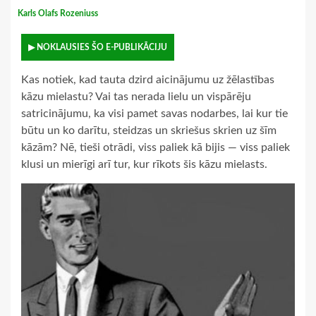
Karls Olafs Rozeniuss
▶ NOKLAUSIES ŠO E-PUBLIKĀCIJU
Kas notiek, kad tauta dzird aicinājumu uz žēlastības
kāzu mielastu? Vai tas nerada lielu un vispārēju
satricinājumu, ka visi pamet savas nodarbes, lai kur tie
būtu un ko darītu, steidzas un skriešus skrien uz šīm
kāzām? Nē, tieši otrādi, viss paliek kā bijis — viss paliek
klusi un mierīgi arī tur, kur rīkots šis kāzu mielasts.