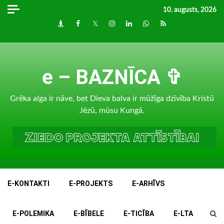
Skip
10. augusts, 2026
to
Draugiem
Facebook
Twitter
Instagram
LinkedIn
whatsapp
RSS
content
e – BAZNĪCA ✞
Grēka alga ir nāve, bet Dieva balva ir mūžīga dzīvība Kristū
Jēzū, mūsu Kungā.
E-KONTAKTI
E-PROJEKTS
E-ARHĪVS
E-POLEMIKA
E-BĪBELE
E-TICĪBA
E-LTA