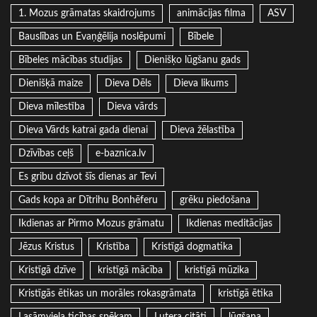
1. Mozus grāmatas skaidrojums
animācijas filma
ASV
Bauslības un Evaņģēlija noslēpumi
Bībele
Bībeles mācības studijas
Dienišķo lūgšanu gads
Dienišķā maize
Dieva Dēls
Dieva likums
Dieva mīlestība
Dieva vārds
Dieva Vārds katrai gada dienai
Dieva žēlastība
Dzīvības ceļš
e-baznica.lv
Es gribu dzīvot šīs dienas ar Tevi
Gads kopa ar Dītrihu Bonhēferu
grēku piedošana
Ikdienas ar Pirmo Mozus grāmatu
Ikdienas meditācijas
Jēzus Kristus
Kristība
Kristīgā dogmatika
Kristīgā dzīve
kristīgā mācība
kristīgā mūzika
Kristīgās ētikas un morāles rokasgrāmata
kristīgā ētika
Lasāmviela ticības spēkam
Lutera citāti
lūgšana