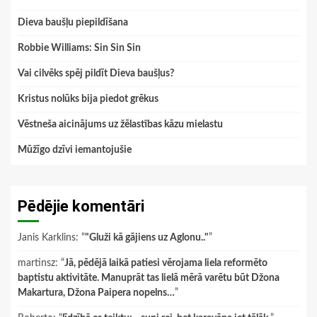
Dieva baušļu piepildīšana
Robbie Williams: Sin Sin Sin
Vai cilvēks spēj pildīt Dieva baušļus?
Kristus nolūks bija piedot grēkus
Vēstneša aicinājums uz žēlastības kāzu mielastu
Mūžīgo dzīvi iemantojušie
Pēdējie komentāri
Janis Karklins
: “
"Gluži kā gājiens uz Aglonu.."
”
martinsz
: “
Jā, pēdējā laikā patiesi vērojama liela reformēto
baptistu aktivitāte. Manuprāt tas lielā mērā varētu būt Džona
Makartura, Džona Paipera nopelns…
”