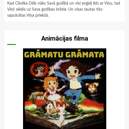
Kad Cilvēka Dēls nāks Savā godībā un visi eņģeļi līdz ar Viņu, tad
Viņš sēdēs uz Sava godības krēsla. Un visas tautas tiks
sapulcētas Viņa priekšā.
Animācijas filma