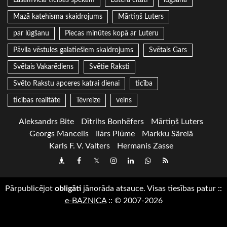
Mazā katehisma skaidrojums
Mārtiņš Luters
par lūgšanu
Piecas minūtes kopā ar Luteru
Pāvila vēstules galatiešiem skaidrojums
Svētais Gars
Svētais Vakarēdiens
Svētie Raksti
Svēto Rakstu apceres katrai dienai
ticība
ticības realitāte
Tēvreize
velns
Aleksandrs Bite
Dītrihs Bonhēfers
Mārtiņš Luters
Georgs Mancelis
Ilārs Plūme
Markku Särelä
Karls F. V. Valters
Hermanis Zasse
Draugiem
Facebook
Twitter
Instagram
LinkedIn
whatsapp
RSS
Pārpublicējot
obligāti
jānorāda atsauce. Visas tiesības patur
::
e-BAZNICA
::
© 2007-2026