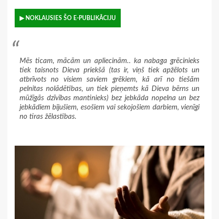
▶ NOKLAUSIES ŠO E-PUBLIKĀCIJU
Mēs ticam, mācām un apliecinām.. ka nabaga grēcinieks
tiek taisnots Dieva priekšā (tas ir, viņš tiek apžēlots un
atbrīvots no visiem saviem grēkiem, kā arī no tiešām
pelnitas nolādētības, un tiek pieņemts kā Dieva bērns un
mūžīgās dzīvības mantinieks) bez jebkāda nopelna un bez
jebkādiem bijušiem, esošiem vai sekojošiem darbiem, vienīgi
no tiras žēlastības.