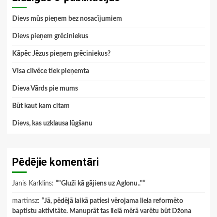
Dievs mūs pieņem bez nosacījumiem
Dievs pieņem grēciniekus
Kāpēc Jēzus pieņem grēciniekus?
Visa cilvēce tiek pieņemta
Dieva Vārds pie mums
Būt kaut kam citam
Dievs, kas uzklausa lūgšanu
Pēdējie komentāri
Janis Karklins
: “
"Gluži kā gājiens uz Aglonu.."
”
martinsz
: “
Jā, pēdējā laikā patiesi vērojama liela reformēto
baptistu aktivitāte. Manuprāt tas lielā mērā varētu būt Džona