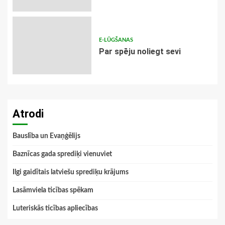
E-LŪGŠANAS
Par spēju noliegt sevi
Atrodi
Bauslība un Evaņģēlijs
Baznīcas gada sprediķi vienuviet
Ilgi gaidītais latviešu sprediķu krājums
Lasāmviela ticības spēkam
Luteriskās ticības apliecības