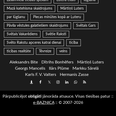
Mazā katehisma skaidrojums
Mārtiņš Luters
par lūgšanu
Piecas minūtes kopā ar Luteru
Pāvila vēstules galatiešiem skaidrojums
Svētais Gars
Svētais Vakarēdiens
Svētie Raksti
Svēto Rakstu apceres katrai dienai
ticība
ticības realitāte
Tēvreize
velns
Aleksandrs Bite
Dītrihs Bonhēfers
Mārtiņš Luters
Georgs Mancelis
Ilārs Plūme
Markku Särelä
Karls F. V. Valters
Hermanis Zasse
Draugiem
Facebook
Twitter
Instagram
LinkedIn
whatsapp
RSS
Pārpublicējot
obligāti
jānorāda atsauce. Visas tiesības patur
::
e-BAZNICA
::
© 2007-2026