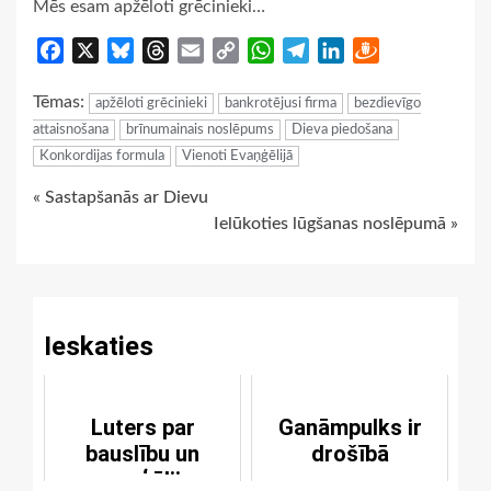
Mēs esam apžēloti grēcinieki…
Facebook
X
Bluesky
Threads
Email
Copy
WhatsApp
Telegram
LinkedIn
Draugiem
Link
Tēmas:
apžēloti grēcinieki
bankrotējusi firma
bezdievīgo
attaisnošana
brīnumainais noslēpums
Dieva piedošana
Konkordijas formula
Vienoti Evaņģēlijā
Continue
« Sastapšanās ar Dievu
Ielūkoties lūgšanas noslēpumā »
Reading
Ieskaties
Luters par
Ganāmpulks ir
bauslību un
drošībā
evaņģēliju