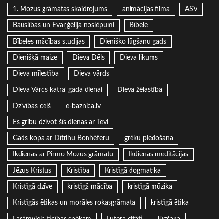
1. Mozus grāmatas skaidrojums
animācijas filma
ASV
Bauslības un Evaņģēlija noslēpumi
Bībele
Bībeles mācības studijas
Dienišķo lūgšanu gads
Dienišķā maize
Dieva Dēls
Dieva likums
Dieva mīlestība
Dieva vārds
Dieva Vārds katrai gada dienai
Dieva žēlastība
Dzīvības ceļš
e-baznica.lv
Es gribu dzīvot šīs dienas ar Tevi
Gads kopa ar Dītrihu Bonhēferu
grēku piedošana
Ikdienas ar Pirmo Mozus grāmatu
Ikdienas meditācijas
Jēzus Kristus
Kristība
Kristīgā dogmatika
Kristīgā dzīve
kristīgā mācība
kristīgā mūzika
Kristīgās ētikas un morāles rokasgrāmata
kristīgā ētika
Lasāmviela ticības spēkam
Lutera citāti
lūgšana