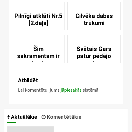
Pilnīgi atklāti Nr.5
Cilvēka dabas
[2.daļa]
trūkumi
Šim
Svētais Gars
sakramentam ir
patur pēdējo
daudz
vārdu un
nosaukumu
spriedumu
Atbildēt
Lai komentētu, jums
jāpiesakās
sistēmā.
Aktuālākie
Komentētākie