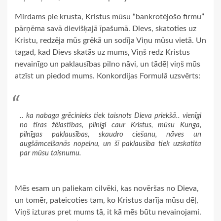
Mirdams pie krusta, Kristus mūsu “bankrotējošo firmu”
pārņēma savā dievišķajā īpašumā. Dievs, skatoties uz
Kristu, redzēja mūs grēkā un sodīja Viņu mūsu vietā. Un
tagad, kad Dievs skatās uz mums, Viņš redz Kristus
nevainīgo un paklausības pilno nāvi, un tādēļ viņš mūs
atzīst un piedod mums. Konkordijas Formulā uzsvērts:
.. ka nabaga grēcinieks tiek taisnots Dieva priekšā.. vienīgi
no tīras žēlastības, pilnīgi caur Kristus, mūsu Kunga,
pilnīgas paklausības, skaudro ciešanu, nāves un
augšāmcelšanās nopelnu, un šī paklausība tiek uzskatīta
par mūsu taisnumu.
Mēs esam un paliekam cilvēki, kas novēršas no Dieva,
un tomēr, pateicoties tam, ko Kristus darīja mūsu dēļ,
Viņš izturas pret mums tā, it kā mēs būtu nevainojami.