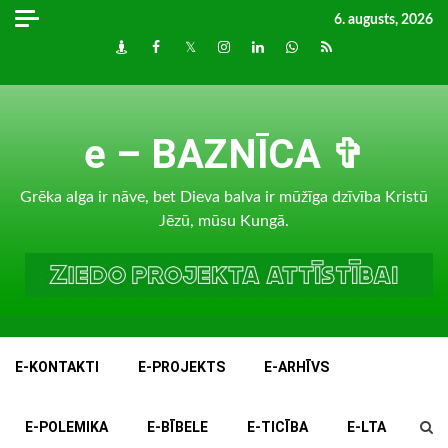
Skip
6. augusts, 2026
to
Draugiem
Facebook
Twitter
Instagram
LinkedIn
whatsapp
RSS
content
e – BAZNĪCA ✞
Grēka alga ir nāve, bet Dieva balva ir mūžīga dzīvība Kristū
Jēzū, mūsu Kungā.
E-KONTAKTI
E-PROJEKTS
E-ARHĪVS
E-POLEMIKA
E-BĪBELE
E-TICĪBA
E-LTA