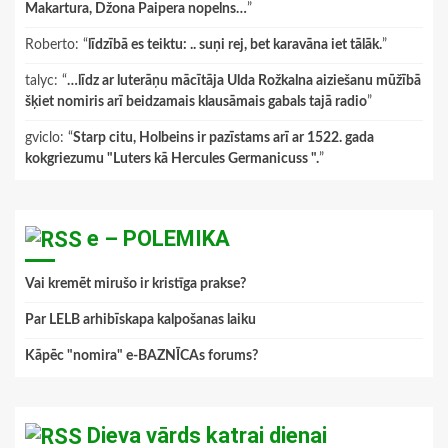
Makartura, Džona Paipera nopelns…
”
Roberto
: “
līdzībā es teiktu: .. suņi rej, bet karavāna iet tālāk.
”
talyc
: “
…līdz ar luterāņu mācītāja Ulda Rožkalna aiziešanu mūžībā
šķiet nomiris arī beidzamais klausāmais gabals tajā radio
”
gviclo
: “
Starp citu, Holbeins ir pazīstams arī ar 1522. gada
kokgriezumu "Luters kā Hercules Germanicuss ".
”
e – POLEMIKA
Vai kremēt mirušo ir kristīga prakse?
Par LELB arhibīskapa kalpošanas laiku
Kāpēc "nomira" e-BAZNĪCAs forums?
Dieva vārds katrai dienai