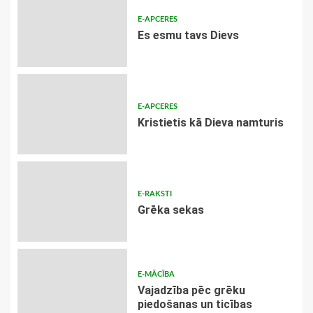
E-APCERES
Es esmu tavs Dievs
E-APCERES
Kristietis kā Dieva namturis
E-RAKSTI
Grēka sekas
E-MĀCĪBA
Vajadzība pēc grēku
piedošanas un ticības