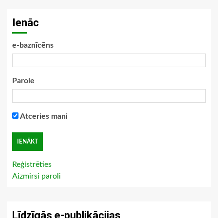
Ienāc
e-baznīcēns
Parole
Atceries mani
Reģistrēties
Aizmirsi paroli
Līdzīgās e-publikācijas