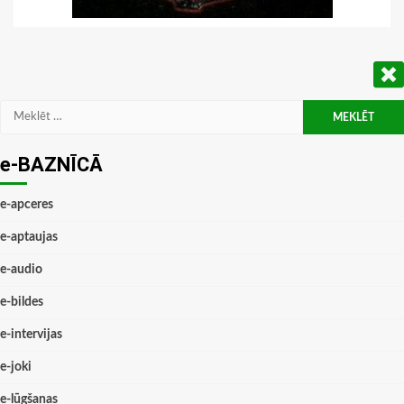
Meklēt:
e-BAZNĪCĀ
e-apceres
e-aptaujas
e-audio
e-bildes
e-intervijas
e-joki
e-lūgšanas