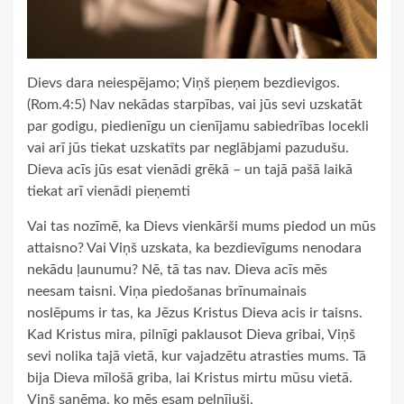
Dievs dara neiespējamo; Viņš pieņem bezdievigos.
(Rom.4:5) Nav nekādas starpības, vai jūs sevi uzskatāt
par godigu, piedienīgu un cienījamu sabiedrības locekli
vai arī jūs tiekat uzskatīts par neglābjami pazudušu.
Dieva acīs jūs esat vienādi grēkā – un tajā pašā laikā
tiekat arī vienādi pieņemti
Vai tas nozīmē, ka Dievs vienkārši mums piedod un mūs
attaisno? Vai Viņš uzskata, ka bezdievīgums nenodara
nekādu ļaunumu? Nē, tā tas nav. Dieva acīs mēs
neesam taisni. Viņa piedošanas brīnumainais
noslēpums ir tas, ka Jēzus Kristus Dieva acis ir taisns.
Kad Kristus mira, pilnīgi paklausot Dieva gribai, Viņš
sevi nolika tajā vietā, kur vajadzētu atrasties mums. Tā
bija Dieva mīlošā griba, lai Kristus mirtu mūsu vietā.
Viņš saņēma, ko mēs esam pelnījuši.