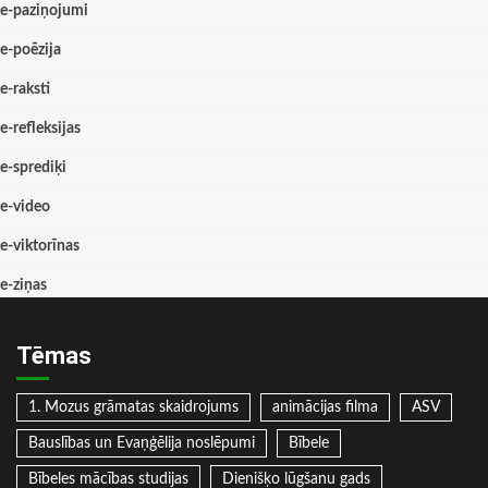
e-paziņojumi
e-poēzija
e-raksti
e-refleksijas
e-sprediķi
e-video
e-viktorīnas
e-ziņas
Tēmas
1. Mozus grāmatas skaidrojums
animācijas filma
ASV
Bauslības un Evaņģēlija noslēpumi
Bībele
Bībeles mācības studijas
Dienišķo lūgšanu gads