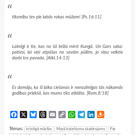
tīksmību tev pie labās rokas mūžam! [Ps.16:11]
Laimīgi ir tie, kas no šā brīža mirst Kungā. Un Gars saka:
patiesi, lai viņi atpūšas no savām pūlēm, jo viņu veiktie
darbi tos pavada. [Atkl.14:13]
Es domāju, ka šī laika ciešanas ir nenozīmīgas tās nākamās
godības priekšā, kas mums tiks atklāta. [Rom.8:18]
Facebook
X
Bluesky
Threads
Email
Copy
WhatsApp
Telegram
LinkedIn
Draugiem
Link
Tēmas:
kristīgā mācība
Mazā katehisma skaidrojums
Par