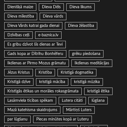
Dienišķā maize
Dieva Dēls
Dieva likums
Dieva mīlestība
Dieva vārds
Dieva Vārds katrai gada dienai
Dieva žēlastība
Dzīvības ceļš
e-baznica.lv
Es gribu dzīvot šīs dienas ar Tevi
Gads kopa ar Dītrihu Bonhēferu
grēku piedošana
Ikdienas ar Pirmo Mozus grāmatu
Ikdienas meditācijas
Jēzus Kristus
Kristība
Kristīgā dogmatika
Kristīgā dzīve
kristīgā mācība
kristīgā mūzika
Kristīgās ētikas un morāles rokasgrāmata
kristīgā ētika
Lasāmviela ticības spēkam
Lutera citāti
lūgšana
Mazā katehisma skaidrojums
Mārtiņš Luters
par lūgšanu
Piecas minūtes kopā ar Luteru