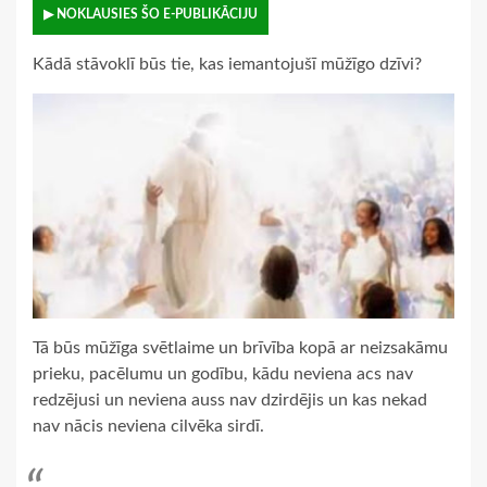
▶ NOKLAUSIES ŠO E-PUBLIKĀCIJU
Kādā stāvoklī būs tie, kas iemantojušī mūžīgo dzīvi?
Tā būs mūžīga svētlaime un brīvība kopā ar neizsakāmu
prieku, pacēlumu un godību, kādu neviena acs nav
redzējusi un neviena auss nav dzirdējis un kas nekad
nav nācis neviena cilvēka sirdī.