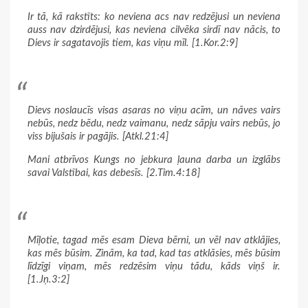
Ir tā, kā rakstīts: ko neviena acs nav redzējusi un neviena
auss nav dzirdējusi, kas neviena cilvēka sirdī nav nācis, to
Dievs ir sagatavojis tiem, kas viņu mīl. [1.Kor.2:9]
Dievs noslaucīs visas asaras no viņu acīm, un nāves vairs
nebūs, nedz bēdu, nedz vaimanu, nedz sāpju vairs nebūs, jo
viss bijušais ir pagājis. [Atkl.21:4]
Mani atbrīvos Kungs no jebkura ļauna darba un izglābs
savai Valstībai, kas debesīs. [2.Tim.4:18]
Mīļotie, tagad mēs esam Dieva bērni, un vēl nav atklājies,
kas mēs būsim. Zinām, ka tad, kad tas atklāsies, mēs būsim
līdzīgi viņam, mēs redzēsim viņu tādu, kāds viņš ir.
[1.Jņ.3:2]