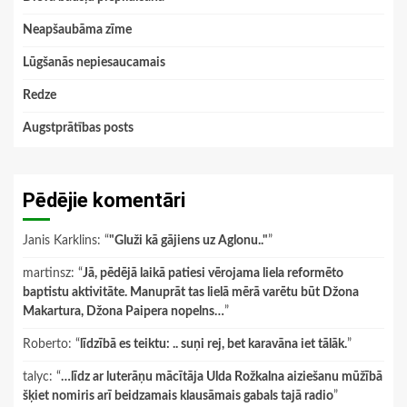
Neapšaubāma zīme
Lūgšanās nepiesaucamais
Redze
Augstprātības posts
Pēdējie komentāri
Janis Karklins
: “
"Gluži kā gājiens uz Aglonu.."
”
martinsz
: “
Jā, pēdējā laikā patiesi vērojama liela reformēto
baptistu aktivitāte. Manuprāt tas lielā mērā varētu būt Džona
Makartura, Džona Paipera nopelns…
”
Roberto
: “
līdzībā es teiktu: .. suņi rej, bet karavāna iet tālāk.
”
talyc
: “
…līdz ar luterāņu mācītāja Ulda Rožkalna aiziešanu mūžībā
šķiet nomiris arī beidzamais klausāmais gabals tajā radio
”