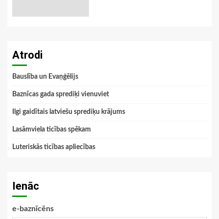
Atrodi
Bauslība un Evaņģēlijs
Baznīcas gada sprediķi vienuviet
Ilgi gaidītais latviešu sprediķu krājums
Lasāmviela ticības spēkam
Luteriskās ticības apliecības
Ienāc
e-baznīcēns