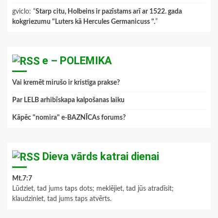
gviclo
: “
Starp citu, Holbeins ir pazīstams arī ar 1522. gada
kokgriezumu "Luters kā Hercules Germanicuss ".
”
e – POLEMIKA
Vai kremēt mirušo ir kristīga prakse?
Par LELB arhibīskapa kalpošanas laiku
Kāpēc "nomira" e-BAZNĪCAs forums?
Dieva vārds katrai dienai
Mt.7:7
Lūdziet, tad jums taps dots; meklējiet, tad jūs atradīsit;
klaudziniet, tad jums taps atvērts.