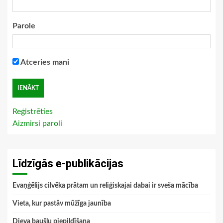
Parole
Atceries mani
Reģistrēties
Aizmirsi paroli
Līdzīgās e-publikācijas
Evaņģēlijs cilvēka prātam un reliģiskajai dabai ir sveša mācība
Vieta, kur pastāv mūžīga jaunība
Dieva baušļu piepildīšana