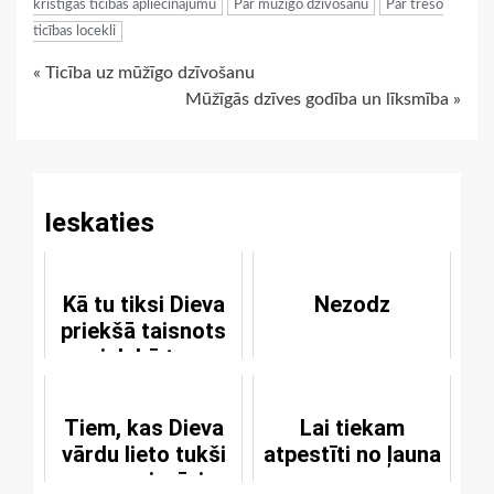
kristīgās ticības apliecinājumu
Par mūžīgo dzīvošanu
Par trešo
ticības locekli
Continue
« Ticība uz mūžīgo dzīvošanu
Mūžīgās dzīves godība un līksmība »
Reading
Ieskaties
Kā tu tiksi Dieva
Nezodz
priekšā taisnots
jeb kā tu
izglābsies?
Tiem, kas Dieva
Lai tiekam
vārdu lieto tukši
atpestīti no ļauna
un necienīgi