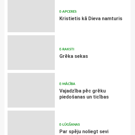
E-APCERES
Kristietis kā Dieva namturis
E-RAKSTI
Grēka sekas
E-MĀCĪBA
Vajadzība pēc grēku
piedošanas un ticības
E-LŪGŠANAS
Par spēju noliegt sevi