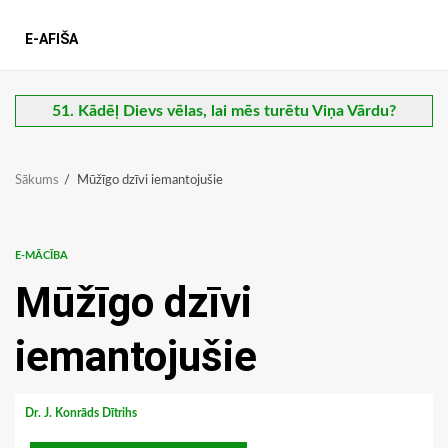
E-AFIŠA
51. Kādēļ Dievs vēlas, lai mēs turētu Viņa Vārdu?
Sākums
Mūžīgo dzīvi iemantojušie
E-MĀCĪBA
Mūžīgo dzīvi
iemantojušie
Dr. J. Konrāds Dītrihs