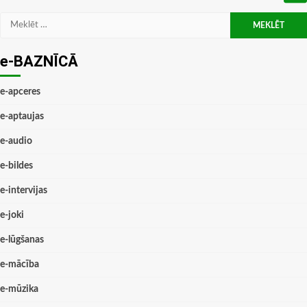
Meklēt:
e-BAZNĪCĀ
e-apceres
e-aptaujas
e-audio
e-bildes
e-intervijas
e-joki
e-lūgšanas
e-mācība
e-mūzika