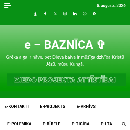
Skip
8. augusts, 2026
to
Draugiem
Facebook
Twitter
Instagram
LinkedIn
whatsapp
RSS
content
e – BAZNĪCA ✞
Grēka alga ir nāve, bet Dieva balva ir mūžīga dzīvība Kristū
Jēzū, mūsu Kungā.
E-KONTAKTI
E-PROJEKTS
E-ARHĪVS
E-POLEMIKA
E-BĪBELE
E-TICĪBA
E-LTA