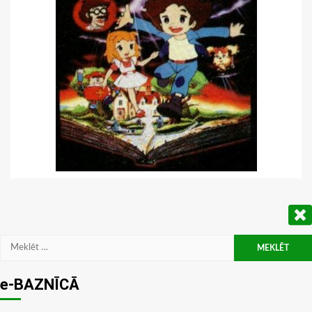
Meklēt:
e-BAZNĪCĀ