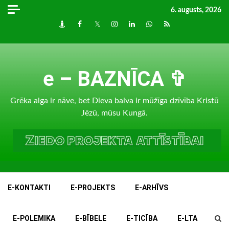
Skip
6. augusts, 2026
to
Draugiem
Facebook
Twitter
Instagram
LinkedIn
whatsapp
RSS
content
e – BAZNĪCA ✞
Grēka alga ir nāve, bet Dieva balva ir mūžīga dzīvība Kristū
Jēzū, mūsu Kungā.
E-KONTAKTI
E-PROJEKTS
E-ARHĪVS
E-POLEMIKA
E-BĪBELE
E-TICĪBA
E-LTA