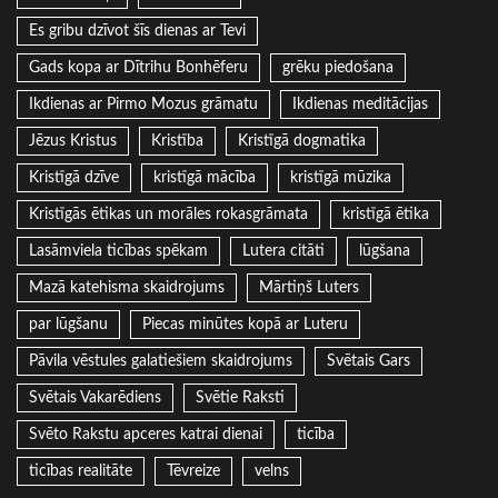
Es gribu dzīvot šīs dienas ar Tevi
Gads kopa ar Dītrihu Bonhēferu
grēku piedošana
Ikdienas ar Pirmo Mozus grāmatu
Ikdienas meditācijas
Jēzus Kristus
Kristība
Kristīgā dogmatika
Kristīgā dzīve
kristīgā mācība
kristīgā mūzika
Kristīgās ētikas un morāles rokasgrāmata
kristīgā ētika
Lasāmviela ticības spēkam
Lutera citāti
lūgšana
Mazā katehisma skaidrojums
Mārtiņš Luters
par lūgšanu
Piecas minūtes kopā ar Luteru
Pāvila vēstules galatiešiem skaidrojums
Svētais Gars
Svētais Vakarēdiens
Svētie Raksti
Svēto Rakstu apceres katrai dienai
ticība
ticības realitāte
Tēvreize
velns