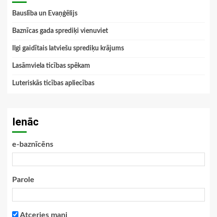
Bauslība un Evaņģēlijs
Baznīcas gada sprediķi vienuviet
Ilgi gaidītais latviešu sprediķu krājums
Lasāmviela ticības spēkam
Luteriskās ticības apliecības
Ienāc
e-baznīcēns
Parole
Atceries mani