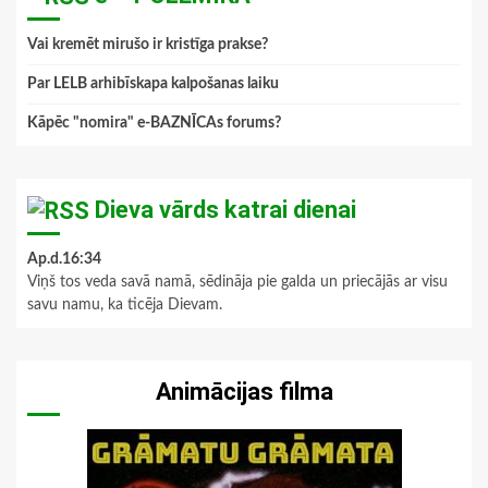
Vai kremēt mirušo ir kristīga prakse?
Par LELB arhibīskapa kalpošanas laiku
Kāpēc "nomira" e-BAZNĪCAs forums?
Dieva vārds katrai dienai
Ap.d.16:34
Viņš tos veda savā namā, sēdināja pie galda un priecājās ar visu
savu namu, ka ticēja Dievam.
Animācijas filma