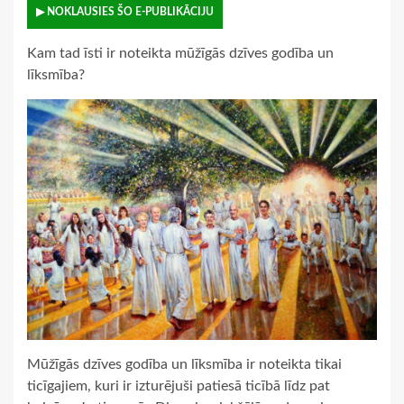
▶ NOKLAUSIES ŠO E-PUBLIKĀCIJU
Kam tad īsti ir noteikta mūžīgās dzīves godība un
līksmība?
Mūžīgās dzīves godība un līksmība ir noteikta tikai
ticīgajiem, kuri ir izturējuši patiesā ticībā līdz pat