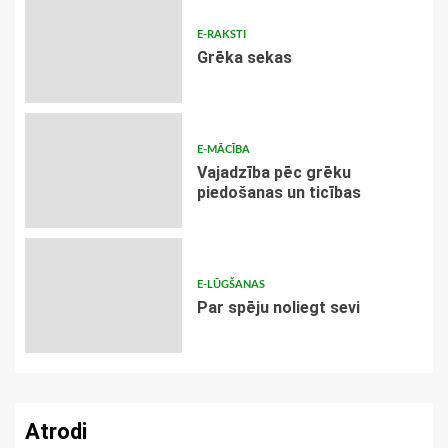
E-RAKSTI
Grēka sekas
E-MĀCĪBA
Vajadzība pēc grēku
piedošanas un ticības
E-LŪGŠANAS
Par spēju noliegt sevi
Atrodi