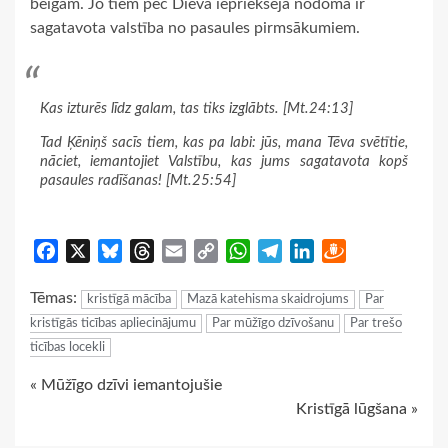
beigām. Jo tiem pēc Dieva iepriekšējā nodoma ir
sagatavota valstība no pasaules pirmsākumiem.
Kas izturēs līdz galam, tas tiks izglābts. [Mt.24:13]
Tad Ķēniņš sacīs tiem, kas pa labi: jūs, mana Tēva svētītie,
nāciet, iemantojiet Valstību, kas jums sagatavota kopš
pasaules radīšanas! [Mt.25:54]
Facebook
X
Bluesky
Threads
Email
Copy
WhatsApp
Telegram
LinkedIn
Draugiem
Link
Tēmas:
kristīgā mācība
Mazā katehisma skaidrojums
Par
kristīgās ticības apliecinājumu
Par mūžīgo dzīvošanu
Par trešo
ticības locekli
Continue
« Mūžīgo dzīvi iemantojušie
Kristīgā lūgšana »
Reading