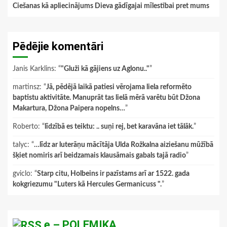
Ciešanas kā apliecinājums Dieva gādīgajai mīlestībai pret mums
Pēdējie komentāri
Janis Karklins
: “
"Gluži kā gājiens uz Aglonu.."
”
martinsz
: “
Jā, pēdējā laikā patiesi vērojama liela reformēto
baptistu aktivitāte. Manuprāt tas lielā mērā varētu būt Džona
Makartura, Džona Paipera nopelns…
”
Roberto
: “
līdzībā es teiktu: .. suņi rej, bet karavāna iet tālāk.
”
talyc
: “
…līdz ar luterāņu mācītāja Ulda Rožkalna aiziešanu mūžībā
šķiet nomiris arī beidzamais klausāmais gabals tajā radio
”
gviclo
: “
Starp citu, Holbeins ir pazīstams arī ar 1522. gada
kokgriezumu "Luters kā Hercules Germanicuss ".
”
e – POLEMIKA