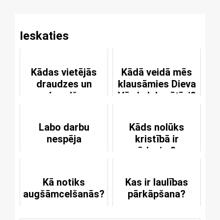
Ieskaties
Kādas vietējās
Kādā veidā mēs
draudzes un
klausāmies Dieva
draudžu
Vārdu labprātīgi?
asociācijas
pastāv patlaban?
Labo darbu
Kāds nolūks
nespēja
kristībā ir
ūdenim?
Kā notiks
Kas ir laulības
augšāmcelšanās?
pārkāpšana?