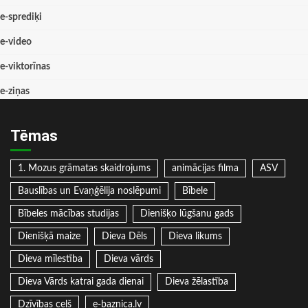
e-sprediķi
e-video
e-viktorīnas
e-ziņas
Tēmas
1. Mozus grāmatas skaidrojums
animācijas filma
ASV
Bauslības un Evaņģēlija noslēpumi
Bībele
Bībeles mācības studijas
Dienišķo lūgšanu gads
Dienišķā maize
Dieva Dēls
Dieva likums
Dieva mīlestība
Dieva vārds
Dieva Vārds katrai gada dienai
Dieva žēlastība
Dzīvības ceļš
e-baznica.lv