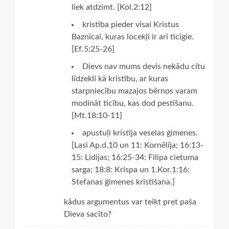
liek atdzimt. [Kol.2:12]
kristība pieder visai Kristus
Baznīcai, kuras locekļi ir arī ticīgie.
[Ef.5:25-26]
Dievs nav mums devis nekādu citu
līdzekli kā kristību, ar kuras
starpniecību mazajos bērnos varam
modināt ticību, kas dod pestīšanu.
[Mt.18:10-11]
apustuļi kristīja veselas ģimenes.
[Lasi Ap.d.10 un 11: Kornēlija; 16:13-
15: Lidijas; 16:25-34: Filipa cietuma
sarga; 18:8: Krispa un 1.Kor.1:16:
Stefanas ģimenes kristīšana.]
kādus argumentus var teikt pret paša
Dieva sacīto?