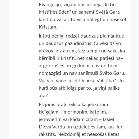
Evaņģēliju, viņam būs iespējas likties
kristīties ūdenī un saņemt Svētā Gara
kristību vai arī to visu noliegt un nesekot
Kristum.
Ir ļoti bēdīgi redzēt daudzus piemānītus
un daudzus pazudinātus! Cilvēki dzīvo
grēkos līdz ausim, sēž templī un saka, ka
bērnībā ir kristīti, bet nekad patiesi nav
atgriezušies no grēkiem, nav no tiem
nomazgāti un nav saņēmuši Svēto Garu.
Vai viņi varēs ieiet Debesu Valstībā? Un
kurš būs atbildīgs par to, ja viņi paliks
ārā?
Es jums brāļi teikšu kā jebkuram
ticīgajam – mormonim, katolim,
jehovietim vai kādam citam – lasiet
Dieva Vārdu un uzticieties tam, kas Tur
rakstīts. Neizdomājiet neesošas lietas