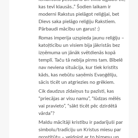
kas tevī klausās..” Šodien laikam ir
moderni Rakstus pielāgot reliģijai, bet
Dievs saka pielāgo reliģiju Rakstiem.
Pārbaudi mācību un garus! :)
Romas imperija uzspieda jaunu reliģiju –
katoļticību un visiem bija jākristās bez
izņēmuma un jānāk svētdienās kopā
templī. Taču tā nebija pirms tam. Bībelē
nav neviena situācija, kur tiek kristīts
kāds, kas nebūtu saņēmis Evaņģēliju,
sācis ticēt un atgriezies no grēkiem.
Cik daudzus zīdaiņus tu pazīsti, kas
“priecājas ar visu namu”, “lūdzas mēlēs
vai pravieto”, “sākt ticēt pēc dzirdētā
vārda”?
Maldu mācītāji kristību ir padarījuši par
simbolu/tradīciju un Kristus miesu par
prostitūtu – veidojot ar to biznesu un