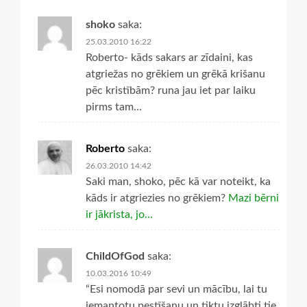
shoko
saka:
25.03.2010 16:22
Roberto- kāds sakars ar zīdaini, kas
atgriežas no grēkiem un grēkā krišanu
pēc kristībām? runa jau iet par laiku
pirms tam…
Roberto
saka:
26.03.2010 14:42
Saki man, shoko, pēc kā var noteikt, ka
kāds ir atgriezies no grēkiem?
Mazi bērni
ir jākrista, jo…
ChildOfGod
saka:
10.03.2016 10:49
“Esi nomodā par sevi un mācību, lai tu
iemantotu pestīšanu un tiktu izglābti tie,