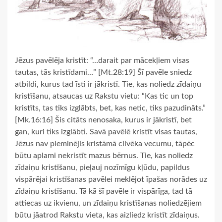
Jēzus pavēlēja kristīt: “…darait par mācekļiem visas
tautas, tās kristīdami…” [Mt.28:19] Šī pavēle sniedz
atbildi, kurus tad īsti ir jākristī. Tie, kas noliedz zīdaiņu
kristīšanu, atsaucas uz Rakstu vietu: “Kas tic un top
kristīts, tas tiks izglābts, bet, kas netic, tiks pazudināts.”
[Mk.16:16] Šis citāts nenosaka, kurus ir jākristī, bet
gan, kuri tiks izglābti. Savā pavēlē kristīt visas tautas,
Jēzus nav pieminējis kristāmā cilvēka vecumu, tāpēc
būtu aplami nekristīt mazus bērnus. Tie, kas noliedz
zīdaiņu kristīšanu, pieļauj nozīmīgu kļūdu, papildus
vispārējai kristīšanas pavēlei meklējot īpašas norādes uz
zīdaiņu kristīšanu. Tā kā šī pavēle ir vispārīga, tad tā
attiecas uz ikvienu, un zīdaiņu kristīšanas noliedzējiem
būtu jāatrod Rakstu vieta, kas aizliedz kristīt zīdaiņus.