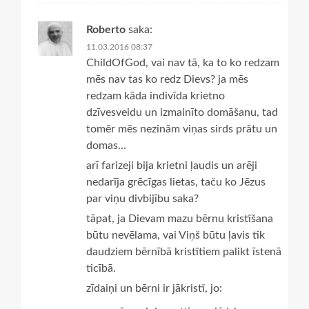
Roberto
saka:
11.03.2016 08:37
ChildOfGod, vai nav tā, ka to ko redzam
mēs nav tas ko redz Dievs? ja mēs
redzam kāda indivīda krietno
dzīvesveidu un izmainīto domāšanu, tad
tomēr mēs nezinām viņas sirds prātu un
domas…
arī farizeji bija krietni ļaudis un arēji
nedarīja grēcīgas lietas, taču ko Jēzus
par viņu divbijību saka?
tāpat, ja Dievam mazu bērnu kristīšana
būtu nevēlama, vai Viņš būtu ļavis tik
daudziem bērnībā kristītiem palikt īstenā
ticībā.
zīdaiņi un bērni ir jākristī, jo: