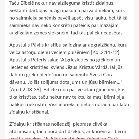
Taču Bībelē nekur nav aizlieguma kristīt zīdaiņus.
Sektanti darbojas līdzīgi īpašuma pārvaldniekam, kurš
no saimnieka saņēmis pavēli apsēt visu lauku, bet tā kā
saimnieks nav neko konkrētu pateicis par mazajām
auglīgajām zemes sloksnēm, tad tās paliek neapsētas.
Apustulis Pāvils kristību salīdzina ar apgraizīšanu, kuru
veica astoņu dienu veciem puisēniem [Kol.2:11-12].
Apustulis Pēteris saka: “Atgriezieties no grēkiem un
liecieties kristīties ikviens Jēzus Kristus Vārdā, lai jūs
dabūtu grēku piedošanu un saņemtu Svētā Gara
dāvanu. Jo šis solījums dots jums un jūsu bērniem…”
[Ap.d.2:38-39]. Bībele runā par veselām ģimenēm, kas
tika kristītas, taču nekur nav teikts, ka mazi bērni bija
palikuši nekristīti. Viss iepriekšminētais norāda par labu
zīdaiņu kristīšanai.
Zīdaiņu kristīšanas noliedzēji pieprasa cilvēka
atdzimšanu, taču noraida līdzekļus, ar kuriem arī bērni
varētu atdzimt. “Ja kāds neatdzimst ūdenī un Garā,