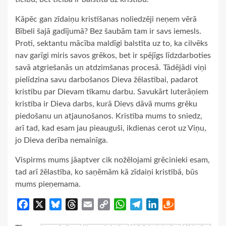
Kāpēc gan zīdaiņu kristīšanas noliedzēji neņem vērā
Bībeli šajā gadījumā? Bez šaubām tam ir savs iemesls.
Proti, sektantu mācība maldīgi balstīta uz to, ka cilvēks
nav garīgi miris savos grēkos, bet ir spējīgs līdzdarboties
savā atgriešanās un atdzimšanas procesā. Tādējādi viņi
pielīdzina savu darbošanos Dieva žēlastībai, padarot
kristību par Dievam tīkamu darbu. Savukārt luterāņiem
kristība ir Dieva darbs, kurā Dievs dāvā mums grēku
piedošanu un atjaunošanos. Kristība mums to sniedz,
arī tad, kad esam jau pieauguši, ikdienas cerot uz Viņu,
jo Dieva derība nemainīga.
Vispirms mums jāaptver cik nožēlojami grēcinieki esam,
tad arī žēlastība, ko saņēmām kā zīdaiņi kristībā, būs
mums pieņemama.
Facebook
X
Bluesky
Threads
Email
Copy
WhatsApp
Telegram
LinkedIn
Draugiem
Link