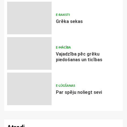
E-RAKSTI
Grēka sekas
E-MĀCĪBA
Vajadzība pēc grēku
piedošanas un ticības
E-LŪGŠANAS
Par spēju noliegt sevi