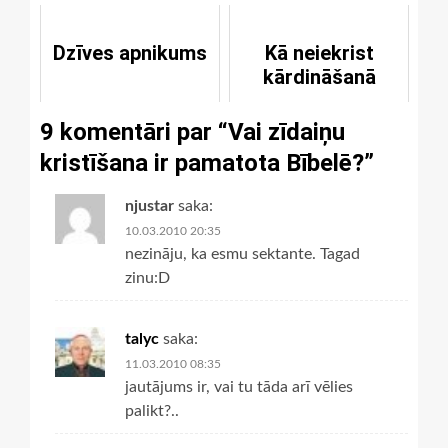
Dzīves apnikums
Kā neiekrist
kārdināšanā
9 komentāri par “
Vai zīdaiņu
kristīšana ir pamatota Bībelē?
”
njustar
saka:
10.03.2010 20:35
nezināju, ka esmu sektante. Tagad
zinu:D
talyc
saka:
11.03.2010 08:35
jautājums ir, vai tu tāda arī vēlies
palikt?..