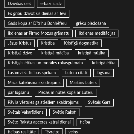
Dzīvības ceļš
e-baznica.lv
Es gribu dzīvot šīs dienas ar Tevi
Gads kopa ar Dītrihu Bonhēferu
grēku piedošana
Ikdienas ar Pirmo Mozus grāmatu
Ikdienas meditācijas
Jēzus Kristus
Kristība
Kristīgā dogmatika
Kristīgā dzīve
kristīgā mācība
kristīgā mūzika
Kristīgās ētikas un morāles rokasgrāmata
kristīgā ētika
Lasāmviela ticības spēkam
Lutera citāti
lūgšana
Mazā katehisma skaidrojums
Mārtiņš Luters
par lūgšanu
Piecas minūtes kopā ar Luteru
Pāvila vēstules galatiešiem skaidrojums
Svētais Gars
Svētais Vakarēdiens
Svētie Raksti
Svēto Rakstu apceres katrai dienai
ticība
ticības realitāte
Tēvreize
velns