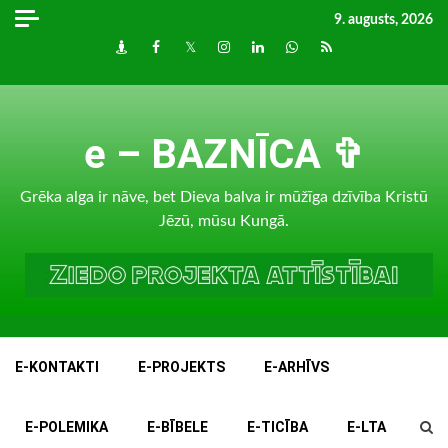
Skip
9. augusts, 2026
to
Draugiem
Facebook
Twitter
Instagram
LinkedIn
whatsapp
RSS
content
e – BAZNĪCA ✞
Grēka alga ir nāve, bet Dieva balva ir mūžīga dzīvība Kristū
Jēzū, mūsu Kungā.
E-KONTAKTI
E-PROJEKTS
E-ARHĪVS
E-POLEMIKA
E-BĪBELE
E-TICĪBA
E-LTA