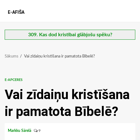
E-AFIŠA
309. Kas dod kristībai glābjošu spēku?
Sākums
Vai zīdaiņu kristīšana ir pamatota Bībelē?
E-APCERES
Vai zīdaiņu kristīšana
ir pamatota Bībelē?
Markku Särelä
9