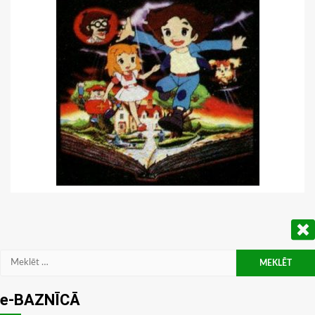
Meklēt:
e-BAZNĪCĀ