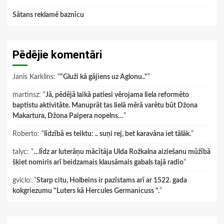
Sātans reklamē baznīcu
Pēdējie komentāri
Janis Karklins
: “
"Gluži kā gājiens uz Aglonu.."
”
martinsz
: “
Jā, pēdējā laikā patiesi vērojama liela reformēto
baptistu aktivitāte. Manuprāt tas lielā mērā varētu būt Džona
Makartura, Džona Paipera nopelns…
”
Roberto
: “
līdzībā es teiktu: .. suņi rej, bet karavāna iet tālāk.
”
talyc
: “
…līdz ar luterāņu mācītāja Ulda Rožkalna aiziešanu mūžībā
šķiet nomiris arī beidzamais klausāmais gabals tajā radio
”
gviclo
: “
Starp citu, Holbeins ir pazīstams arī ar 1522. gada
kokgriezumu "Luters kā Hercules Germanicuss ".
”