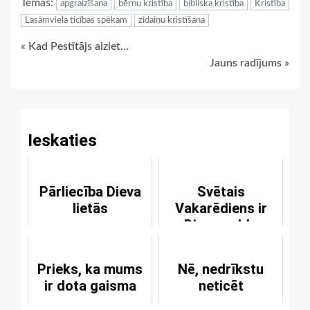
Tēmas:
apgraizīšana
bērnu kristība
bibliska kristība
Kristība
Lasāmviela ticības spēkam
zīdaiņu kristīšana
Continue
« Kad Pestītājs aiziet…
Jauns radījums »
Reading
Ieskaties
Pārliecība Dieva
Svētais
lietās
Vakarēdiens ir
Dieva galds
Prieks, ka mums
Nē, nedrīkstu
ir dota gaisma
neticēt