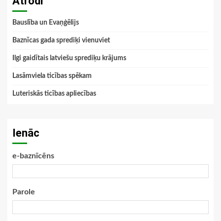
Atrodi
Bauslība un Evaņģēlijs
Baznīcas gada sprediķi vienuviet
Ilgi gaidītais latviešu sprediķu krājums
Lasāmviela ticības spēkam
Luteriskās ticības apliecības
Ienāc
e-baznīcēns
Parole