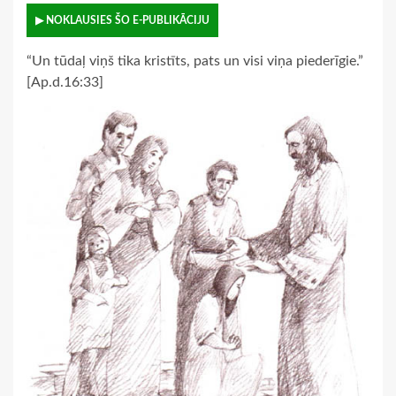
▶ NOKLAUSIES ŠO E-PUBLIKĀCIJU
“Un tūdaļ viņš tika kristīts, pats un visi viņa piederīgie.”
[Ap.d.16:33]