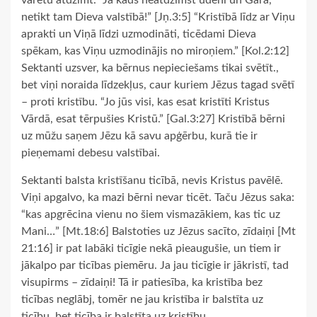
netikt tam Dieva valstībā!” [Jņ.3:5] “Kristībā līdz ar Viņu
aprakti un Viņā līdzi uzmodināti, ticēdami Dieva
spēkam, kas Viņu uzmodinājis no miroņiem.” [Kol.2:12]
Sektanti uzsver, ka bērnus nepieciešams tikai svētīt.,
bet viņi noraida līdzekļus, caur kuriem Jēzus tagad svētī
– proti kristību. “Jo jūs visi, kas esat kristīti Kristus
Vārdā, esat tērpušies Kristū.” [Gal.3:27] Kristībā bērni
uz mūžu saņem Jēzu kā savu apģērbu, kurā tie ir
pieņemami debesu valstībai.
Sektanti balsta kristīšanu ticībā, nevis Kristus pavēlē.
Viņi apgalvo, ka mazi bērni nevar ticēt. Taču Jēzus saka:
“kas apgrēcina vienu no šiem vismazākiem, kas tic uz
Mani…” [Mt.18:6] Balstoties uz Jēzus sacīto, zīdaiņi [Mt
21:16] ir pat labāki ticīgie nekā pieaugušie, un tiem ir
jākalpo par ticības piemēru. Ja jau ticīgie ir jākristī, tad
visupirms – zīdaiņi! Tā ir patiesība, ka kristība bez
ticības neglābj, tomēr ne jau kristība ir balstīta uz
ticību, bet ticība ir balstīta uz kristību.