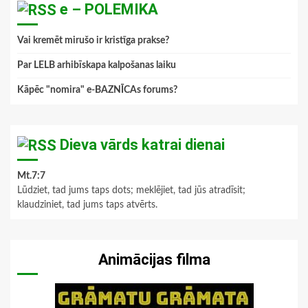
e – POLEMIKA
Vai kremēt mirušo ir kristīga prakse?
Par LELB arhibīskapa kalpošanas laiku
Kāpēc "nomira" e-BAZNĪCAs forums?
Dieva vārds katrai dienai
Mt.7:7
Lūdziet, tad jums taps dots; meklējiet, tad jūs atradīsit;
klaudziniet, tad jums taps atvērts.
Animācijas filma