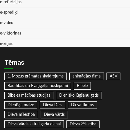
e-refleksijas
e-sprediķi
e-video
e-viktorīnas
e-ziņas
Tēmas
1. Mozus grāmatas skaidrojums
animācijas filma
ASV
Bauslības un Evaņģēlija noslēpumi
Bībele
Bībeles mācības studijas
Dienišķo lūgšanu gads
Dienišķā maize
Dieva Dēls
Dieva likums
Dieva mīlestība
Dieva vārds
Dieva Vārds katrai gada dienai
Dieva žēlastība