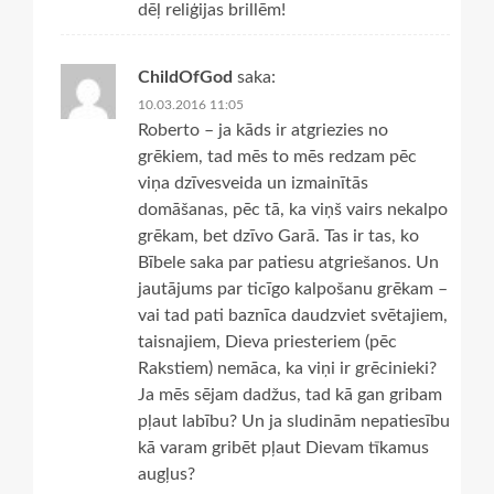
dēļ reliģijas brillēm!
ChildOfGod
saka:
10.03.2016 11:05
Roberto – ja kāds ir atgriezies no
grēkiem, tad mēs to mēs redzam pēc
viņa dzīvesveida un izmainītās
domāšanas, pēc tā, ka viņš vairs nekalpo
grēkam, bet dzīvo Garā. Tas ir tas, ko
Bībele saka par patiesu atgriešanos. Un
jautājums par ticīgo kalpošanu grēkam –
vai tad pati baznīca daudzviet svētajiem,
taisnajiem, Dieva priesteriem (pēc
Rakstiem) nemāca, ka viņi ir grēcinieki?
Ja mēs sējam dadžus, tad kā gan gribam
pļaut labību? Un ja sludinām nepatiesību
kā varam gribēt pļaut Dievam tīkamus
augļus?