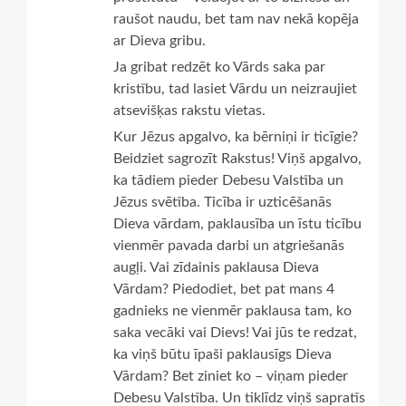
raušot naudu, bet tam nav nekā kopēja
ar Dieva gribu.
Ja gribat redzēt ko Vārds saka par
kristību, tad lasiet Vārdu un neizraujiet
atsevišķas rakstu vietas.
Kur Jēzus apgalvo, ka bērniņi ir ticīgie?
Beidziet sagrozīt Rakstus! Viņš apgalvo,
ka tādiem pieder Debesu Valstība un
Jēzus svētība. Ticība ir uzticēšanās
Dieva vārdam, paklausība un īstu ticību
vienmēr pavada darbi un atgriešanās
augļi. Vai zīdainis paklausa Dieva
Vārdam? Piedodiet, bet pat mans 4
gadnieks ne vienmēr paklausa tam, ko
saka vecāki vai Dievs! Vai jūs te redzat,
ka viņš būtu īpaši paklausīgs Dieva
Vārdam? Bet ziniet ko – viņam pieder
Debesu Valstība. Un tiklīdz viņš sapratīs