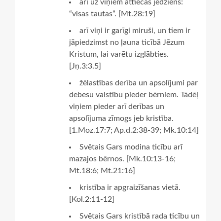
arī uz viņiem attiecas jēdziens:
“visas tautas”. [Mt.28:19]
arī viņi ir garīgi miruši, un tiem ir
jāpiedzimst no ļauna ticībā Jēzum
Kristum, lai varētu izglābties.
[Jņ.3:3.5]
žēlastības derība un apsolījumi par
debesu valstību pieder bērniem. Tādēļ
viņiem pieder arī derības un
apsolījuma zīmogs jeb kristība.
[1.Moz.17:7; Ap.d.2:38-39; Mk.10:14]
Svētais Gars modina ticību arī
mazajos bērnos. [Mk.10:13-16;
Mt.18:6; Mt.21:16]
kristība ir apgraizīšanas vietā.
[Kol.2:11-12]
Svētais Gars kristībā rada ticību un