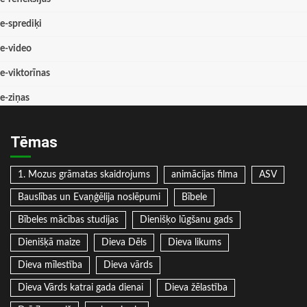
e-sprediķi
e-video
e-viktorīnas
e-ziņas
Tēmas
1. Mozus grāmatas skaidrojums
animācijas filma
ASV
Bauslības un Evaņģēlija noslēpumi
Bībele
Bībeles mācības studijas
Dienišķo lūgšanu gads
Dienišķā maize
Dieva Dēls
Dieva likums
Dieva mīlestība
Dieva vārds
Dieva Vārds katrai gada dienai
Dieva žēlastība