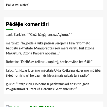
Palikt vai aiziet?
Pēdējie komentāri
Janis Karklins
: “
"Gluži kā gājiens uz Aglonu.."
”
martinsz
: “
Jā, pēdējā laikā patiesi vērojama liela reformēto
baptistu aktivitāte. Manuprāt tas lielā mērā varētu būt Džona
Makartura, Džona Paipera nopelns…
”
Roberto
: “
līdzībā es teiktu: .. suņi rej, bet karavāna iet tālāk.
”
talyc
: “
…līdz ar luterāņu mācītāja Ulda Rožkalna aiziešanu mūžībā
šķiet nomiris arī beidzamais klausāmais gabals tajā radio
”
gviclo
: “
Starp citu, Holbeins ir pazīstams arī ar 1522. gada
kokgriezumu "Luters kā Hercules Germanicuss ".
”