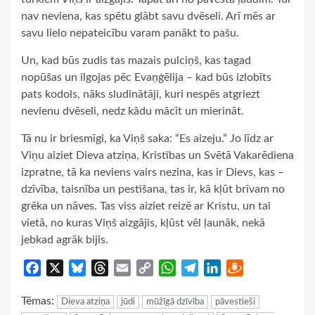
nav neviena, kas spētu glābt savu dvēseli. Arī mēs ar
savu lielo nepateicību varam panākt to pašu.
Un, kad būs zudis tas mazais pulciņš, kas tagad
nopūšas un ilgojas pēc Evaņģēlija – kad būs izlobīts
pats kodols, nāks sludinātāji, kuri nespēs atgriezt
nevienu dvēseli, nedz kādu mācīt un mierināt.
Tā nu ir briesmīgi, ka Viņš saka: “Es aizeju.” Jo līdz ar
Viņu aiziet Dieva atziņa, Kristības un Svētā Vakarēdiena
izpratne, tā ka neviens vairs nezina, kas ir Dievs, kas –
dzīvība, taisnība un pestīšana, tas ir, kā kļūt brīvam no
grēka un nāves. Tas viss aiziet reizē ar Kristu, un tai
vietā, no kuras Viņš aizgājis, kļūst vēl ļaunāk, nekā
jebkad agrāk bijis.
Facebook
X
Bluesky
Threads
Email
Copy
WhatsApp
Telegram
LinkedIn
Draugiem
Link
Tēmas:
Dieva atziņa
jūdi
mūžīgā dzīvība
pāvestieši