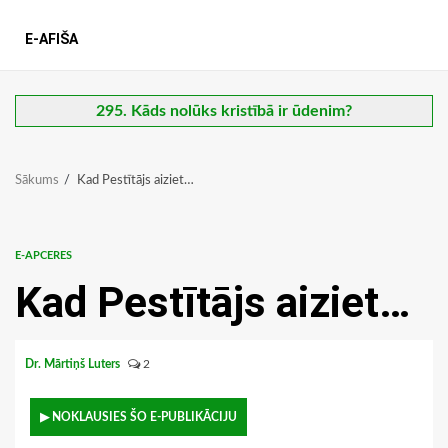
E-AFIŠA
295. Kāds nolūks kristībā ir ūdenim?
Sākums
Kad Pestītājs aiziet…
E-APCERES
Kad Pestītājs aiziet…
Dr. Mārtiņš Luters
2
▶ NOKLAUSIES ŠO E-PUBLIKĀCIJU