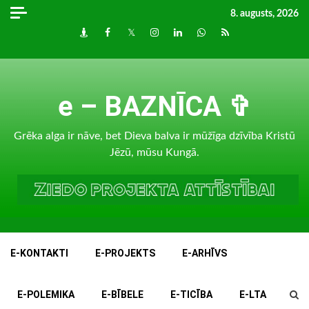
Skip
8. augusts, 2026
to
Draugiem
Facebook
Twitter
Instagram
LinkedIn
whatsapp
RSS
content
e – BAZNĪCA ✞
Grēka alga ir nāve, bet Dieva balva ir mūžīga dzīvība Kristū
Jēzū, mūsu Kungā.
E-KONTAKTI
E-PROJEKTS
E-ARHĪVS
E-POLEMIKA
E-BĪBELE
E-TICĪBA
E-LTA