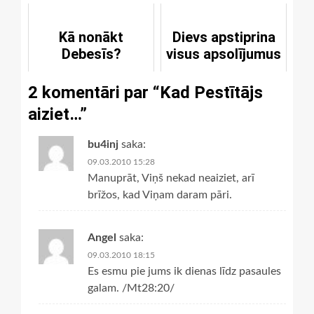
Kā nonākt
Dievs apstiprina
Debesīs?
visus apsolījumus
2 komentāri par “
Kad Pestītājs
aiziet…
”
bu4inj
saka:
09.03.2010 15:28
Manuprāt, Viņš nekad neaiziet, arī
brīžos, kad Viņam daram pāri.
Angel
saka:
09.03.2010 18:15
Es esmu pie jums ik dienas līdz pasaules
galam. /Mt28:20/