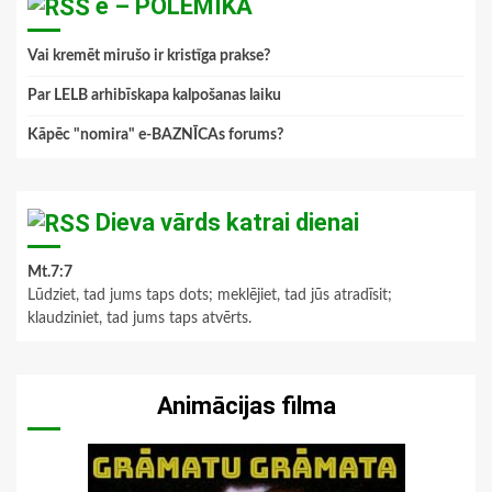
e – POLEMIKA
Vai kremēt mirušo ir kristīga prakse?
Par LELB arhibīskapa kalpošanas laiku
Kāpēc "nomira" e-BAZNĪCAs forums?
Dieva vārds katrai dienai
Mt.7:7
Lūdziet, tad jums taps dots; meklējiet, tad jūs atradīsit;
klaudziniet, tad jums taps atvērts.
Animācijas filma