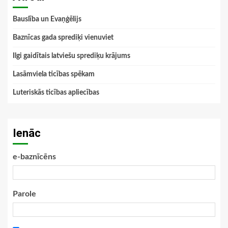
Bauslība un Evaņģēlijs
Baznīcas gada sprediķi vienuviet
Ilgi gaidītais latviešu sprediķu krājums
Lasāmviela ticības spēkam
Luteriskās ticības apliecības
Ienāc
e-baznīcēns
Parole