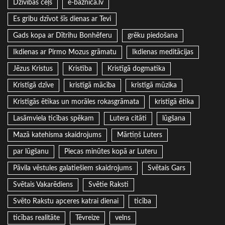
Dzīvības ceļš
e-baznica.lv
Es gribu dzīvot šīs dienas ar Tevi
Gads kopa ar Dītrihu Bonhēferu
grēku piedošana
Ikdienas ar Pirmo Mozus grāmatu
Ikdienas meditācijas
Jēzus Kristus
Kristība
Kristīgā dogmatika
Kristīgā dzīve
kristīgā mācība
kristīgā mūzika
Kristīgās ētikas un morāles rokasgrāmata
kristīgā ētika
Lasāmviela ticības spēkam
Lutera citāti
lūgšana
Mazā katehisma skaidrojums
Mārtiņš Luters
par lūgšanu
Piecas minūtes kopā ar Luteru
Pāvila vēstules galatiešiem skaidrojums
Svētais Gars
Svētais Vakarēdiens
Svētie Raksti
Svēto Rakstu apceres katrai dienai
ticība
ticības realitāte
Tēvreize
velns