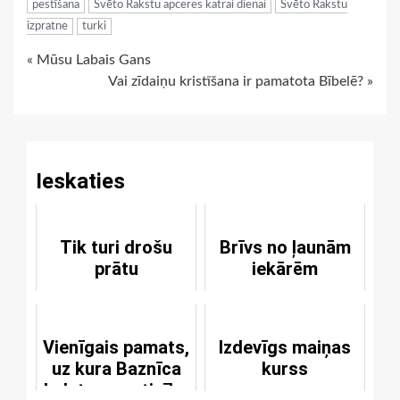
pestīšana
Svēto Rakstu apceres katrai dienai
Svēto Rakstu
izpratne
turki
Continue
« Mūsu Labais Gans
Vai zīdaiņu kristīšana ir pamatota Bībelē? »
Reading
Ieskaties
Tik turi drošu
Brīvs no ļaunām
prātu
iekārēm
Vienīgais pamats,
Izdevīgs maiņas
uz kura Baznīca
kurss
balsta savu ticību