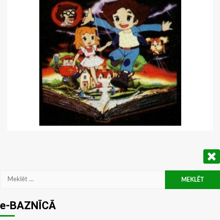
Meklēt:
e-BAZNĪCĀ