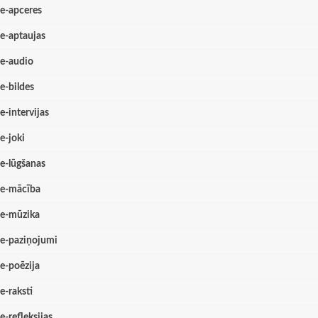
e-apceres
e-aptaujas
e-audio
e-bildes
e-intervijas
e-joki
e-lūgšanas
e-mācība
e-mūzika
e-paziņojumi
e-poēzija
e-raksti
e-refleksijas