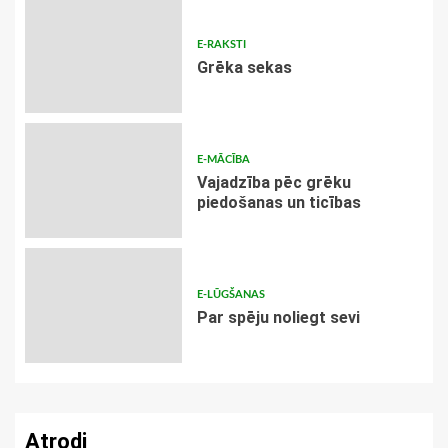
E-RAKSTI
Grēka sekas
E-MĀCĪBA
Vajadzība pēc grēku
piedošanas un ticības
E-LŪGŠANAS
Par spēju noliegt sevi
Atrodi