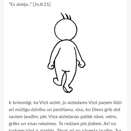
“Es aizeju..” [Jņ.8:21]
Ir briesmīgi, ka Viņš aiziet, jo aiziedams Viņš paņem līdzi
arī mūžīgo dzīvību un pestīšanu, visu, ko Dievs grib dot
saviem ļaudīm; pēc Viņa aiziešanas paliek nāve, velns,
grēks un visas nelaimes. To redzam pie jūdiem. Arī no
turkiem Viņš ir aizgājis. Tāpat arī no pāvesta ļaudīm. Tur