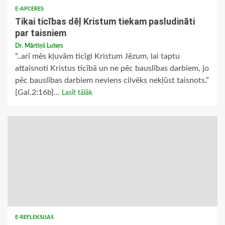
E-APCERES
Tikai ticības dēļ Kristum tiekam pasludināti
par taisniem
Dr. Mārtiņš Luters
“..arī mēs kļuvām ticīgi Kristum Jēzum, lai taptu
attaisnoti Kristus ticībā un ne pēc bauslības darbiem, jo
pēc bauslības darbiem neviens cilvēks nekļūst taisnots.”
[Gal.2:16b]...
Lasīt tālāk
E-REFLEKSIJAS