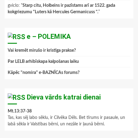
gviclo
: “
Starp citu, Holbeins ir pazīstams arī ar 1522. gada
kokgriezumu "Luters kā Hercules Germanicuss ".
”
e – POLEMIKA
Vai kremēt mirušo ir kristīga prakse?
Par LELB arhibīskapa kalpošanas laiku
Kāpēc "nomira" e-BAZNĪCAs forums?
Dieva vārds katrai dienai
Mt.13:37-38
Tas, kas sēj labo sēklu, ir Cilvēka Dēls. Bet tīrums ir pasaule, un
labā sēkla ir Valstības bērni, un nezāle ir ļaunā bērni.