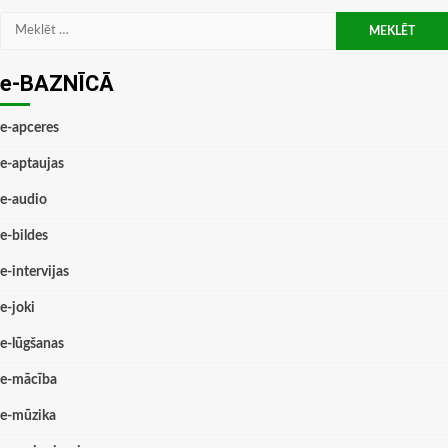
Meklēt:
e-BAZNĪCĀ
e-apceres
e-aptaujas
e-audio
e-bildes
e-intervijas
e-joki
e-lūgšanas
e-mācība
e-mūzika