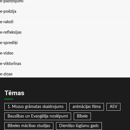
e-paziņojumi
e-poēzija
e-raksti
e-refleksijas
e-sprediķi
e-video
e-viktorīnas
e-ziņas
Tēmas
1. Mozus grāmatas skaidrojums
animācijas filma
ASV
Bauslības un Evaņģēlija noslēpumi
Bībele
Bībeles mācības studijas
Dienišķo lūgšanu gads