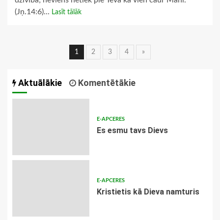
dzīvība; neviens netiek pie Tēva kā vien caur Mani.”
(Jņ.14:6)...
Lasīt tālāk
Ziņu
1
2
3
4
»
navigācija
Aktuālākie
Komentētākie
E-APCERES
Es esmu tavs Dievs
E-APCERES
Kristietis kā Dieva namturis