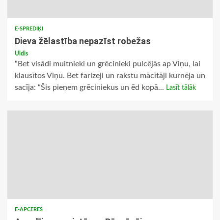
E-SPREDIĶI
Dieva žēlastība nepazīst robežas
Uldis
“Bet visādi muitnieki un grēcinieki pulcējās ap Viņu, lai
klausītos Viņu. Bet farizeji un rakstu mācītāji kurnēja un
sacīja: “Šis pieņem grēciniekus un ēd kopā...
Lasīt tālāk
E-APCERES