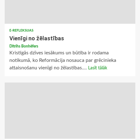
E-REFLEKSIJAS
Vienīgi no žēlastības
Dītrihs Bonhēfers
Kristīgās dzīves iesākums un būtība ir rodama
notikumā, ko Reformācija nosauca par grēcinieka
attaisnošanu vienīgi no žēlastības....
Lasīt tālāk