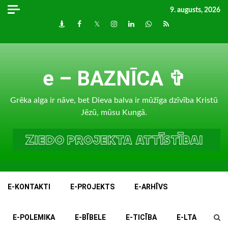
Skip
9. augusts, 2026
to
Draugiem
Facebook
Twitter
Instagram
LinkedIn
whatsapp
RSS
content
e – BAZNĪCA ✞
Grēka alga ir nāve, bet Dieva balva ir mūžīga dzīvība Kristū
Jēzū, mūsu Kungā.
E-KONTAKTI
E-PROJEKTS
E-ARHĪVS
E-POLEMIKA
E-BĪBELE
E-TICĪBA
E-LTA