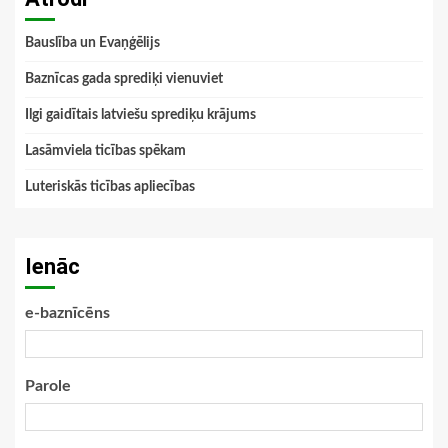
Bauslība un Evaņģēlijs
Baznīcas gada sprediķi vienuviet
Ilgi gaidītais latviešu sprediķu krājums
Lasāmviela ticības spēkam
Luteriskās ticības apliecības
Ienāc
e-baznīcēns
Parole