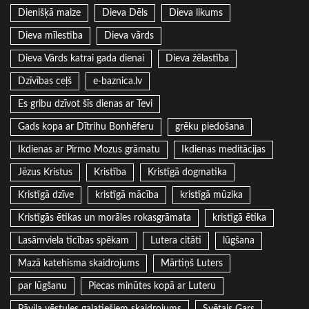
Dienišķā maize
Dieva Dēls
Dieva likums
Dieva mīlestība
Dieva vārds
Dieva Vārds katrai gada dienai
Dieva žēlastība
Dzīvības ceļš
e-baznica.lv
Es gribu dzīvot šīs dienas ar Tevi
Gads kopa ar Dītrihu Bonhēferu
grēku piedošana
Ikdienas ar Pirmo Mozus grāmatu
Ikdienas meditācijas
Jēzus Kristus
Kristība
Kristīgā dogmatika
Kristīgā dzīve
kristīgā mācība
kristīgā mūzika
Kristīgās ētikas un morāles rokasgrāmata
kristīgā ētika
Lasāmviela ticības spēkam
Lutera citāti
lūgšana
Mazā katehisma skaidrojums
Mārtiņš Luters
par lūgšanu
Piecas minūtes kopā ar Luteru