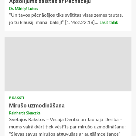
Apsolījums saistās ar Pēcnācēju
Dr. Mārtiņš Luters
“Un tavos pēcnācējos tiks svētītas visas zemes tautas,
jo tu klausīji manai balsij!” [1.Moz.22:18]...
Lasīt tālāk
E-RAKSTI
Mirušo uzmodināšana
Reinhards Slenczka
Svētajos Rakstos – Vecajā Derībā un Jaunajā Derībā –
mums vairākkārt tiek vēstīts par mirušo uzmodināšanu:
“Sievas savus mirušos atguvušas ar augšāmcelšanos”