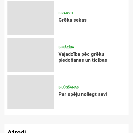
E-RAKSTI
Grēka sekas
E-MĀCĪBA
Vajadzība pēc grēku
piedošanas un ticības
E-LŪGŠANAS
Par spēju noliegt sevi
Atrodi