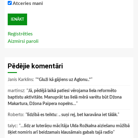
Atceries mani
Reģistrēties
Aizmirsi paroli
Pēdējie komentāri
Janis Karklins
: “
"Gluži kā gājiens uz Aglonu.."
”
martinsz
: “
Jā, pēdējā laikā patiesi vērojama liela reformēto
baptistu aktivitāte. Manuprāt tas lielā mērā varētu būt Džona
Makartura, Džona Paipera nopelns…
”
Roberto
: “
līdzībā es teiktu: .. suņi rej, bet karavāna iet tālāk.
”
talyc
: “
…līdz ar luterāņu mācītāja Ulda Rožkalna aiziešanu mūžībā
šķiet nomiris arī beidzamais klausāmais gabals tajā radio
”