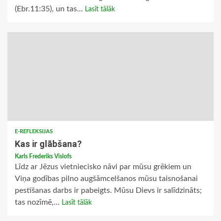
(Ebr.11:35), un tas...
Lasīt tālāk
E-REFLEKSIJAS
Kas ir glābšana?
Karls Frederiks Vislofs
Līdz ar Jēzus vietniecisko nāvi par mūsu grēkiem un
Viņa godības pilno augšāmcelšanos mūsu taisnošanai
pestīšanas darbs ir pabeigts. Mūsu Dievs ir salīdzināts;
tas nozīmē,...
Lasīt tālāk