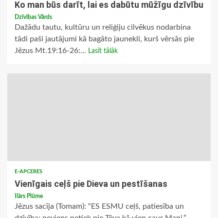
Ko man būs darīt, lai es dabūtu mūžīgu dzīvību
Dzīvības Vārds
Dažādu tautu, kultūru un reliģiju cilvēkus nodarbina
tādi paši jautājumi kā bagāto jaunekli, kurš vērsās pie
Jēzus Mt.19:16-26:...
Lasīt tālāk
E-APCERES
Vienīgais ceļš pie Dieva un pestīšanas
Ilārs Plūme
Jēzus sacīja (Tomam): “ES ESMU ceļš, patiesība un