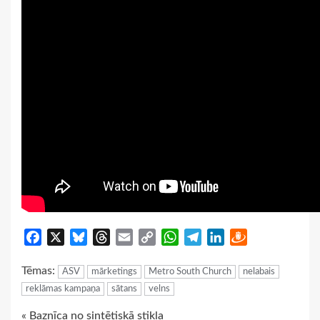
Facebook
X
Bluesky
Threads
Email
Copy
WhatsApp
Telegram
LinkedIn
Draugiem
Link
Tēmas:
ASV
mārketings
Metro South Church
nelabais
reklāmas kampaņa
sātans
velns
« Baznīca no sintētiskā stikla