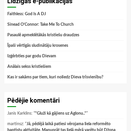
Līdzīgās e-publikācijas
Faithless: God Is A DJ
Sinead O’Connor: Take Me To Church
Pasaulē apmeklētākās kristiešu draudzes
Īpaši vērtīgās sludinātāju krosenes
Izģērbties par godu Dievam
Anālais sekss kristiešiem
Kas ir sakāms par tiem, kuri noliedz Dieva trīsvienību?
Pēdējie komentāri
Janis Karklins
: “
"Gluži kā gājiens uz Aglonu.."
”
martinsz
: “
Jā, pēdējā laikā patiesi vērojama liela reformēto
baptistu aktivitāte. Manuprāt tas lielā mērā varētu būt Džona