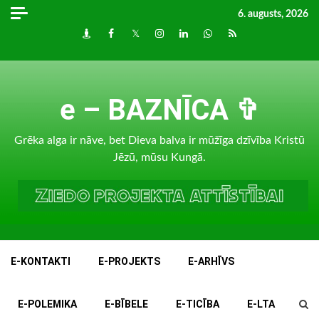
Skip
6. augusts, 2026
to
Draugiem
Facebook
Twitter
Instagram
LinkedIn
whatsapp
RSS
content
e – BAZNĪCA ✞
Grēka alga ir nāve, bet Dieva balva ir mūžīga dzīvība Kristū
Jēzū, mūsu Kungā.
E-KONTAKTI
E-PROJEKTS
E-ARHĪVS
E-POLEMIKA
E-BĪBELE
E-TICĪBA
E-LTA