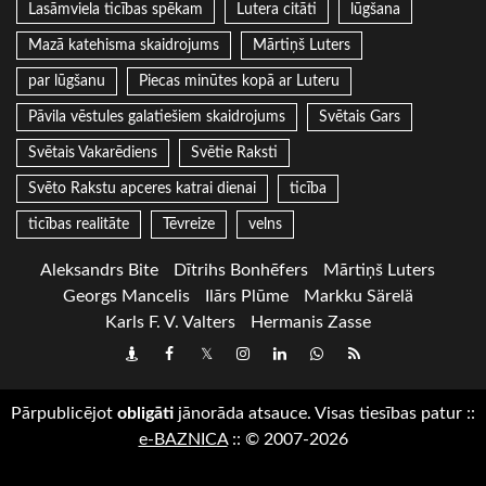
Lasāmviela ticības spēkam
Lutera citāti
lūgšana
Mazā katehisma skaidrojums
Mārtiņš Luters
par lūgšanu
Piecas minūtes kopā ar Luteru
Pāvila vēstules galatiešiem skaidrojums
Svētais Gars
Svētais Vakarēdiens
Svētie Raksti
Svēto Rakstu apceres katrai dienai
ticība
ticības realitāte
Tēvreize
velns
Aleksandrs Bite
Dītrihs Bonhēfers
Mārtiņš Luters
Georgs Mancelis
Ilārs Plūme
Markku Särelä
Karls F. V. Valters
Hermanis Zasse
Draugiem
Facebook
Twitter
Instagram
LinkedIn
whatsapp
RSS
Pārpublicējot
obligāti
jānorāda atsauce. Visas tiesības patur
::
e-BAZNICA
::
© 2007-2026