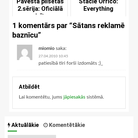
Pāvesta pilsētas
Stacie Orrico:
2.sērija: Oficiālā
Everything
vizīte
1 komentārs par “
Sātans reklamē
baznīcu
”
miomio
saka:
27.04.2010 10:45
patiesībā tīri forši izdomāts ;)_
Atbildēt
Lai komentētu, jums
jāpiesakās
sistēmā.
Aktuālākie
Komentētākie