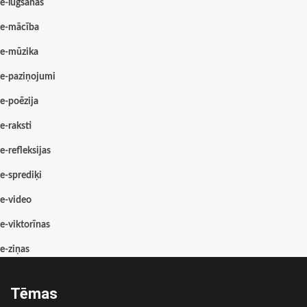
e-lūgšanas
e-mācība
e-mūzika
e-paziņojumi
e-poēzija
e-raksti
e-refleksijas
e-sprediķi
e-video
e-viktorīnas
e-ziņas
Tēmas