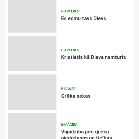
E-APCERES
Es esmu tavs Dievs
E-APCERES
Kristietis kā Dieva namturis
E-RAKSTI
Grēka sekas
E-MĀCĪBA
Vajadzība pēc grēku
piedošanas un ticības