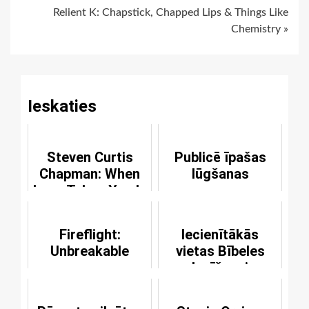
Continue
Relient K: Chapstick, Chapped Lips & Things Like
Reading
Chemistry »
Ieskaties
Steven Curtis
Publicē īpašas
Chapman: When
lūgšanas
Love Takes You In
Fireflight:
Iecienītākās
Unbreakable
vietas Bībeles
lasīšanai