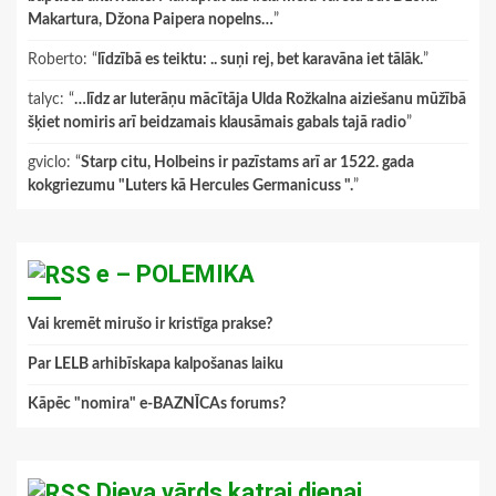
Makartura, Džona Paipera nopelns…
”
Roberto
: “
līdzībā es teiktu: .. suņi rej, bet karavāna iet tālāk.
”
talyc
: “
…līdz ar luterāņu mācītāja Ulda Rožkalna aiziešanu mūžībā
šķiet nomiris arī beidzamais klausāmais gabals tajā radio
”
gviclo
: “
Starp citu, Holbeins ir pazīstams arī ar 1522. gada
kokgriezumu "Luters kā Hercules Germanicuss ".
”
e – POLEMIKA
Vai kremēt mirušo ir kristīga prakse?
Par LELB arhibīskapa kalpošanas laiku
Kāpēc "nomira" e-BAZNĪCAs forums?
Dieva vārds katrai dienai