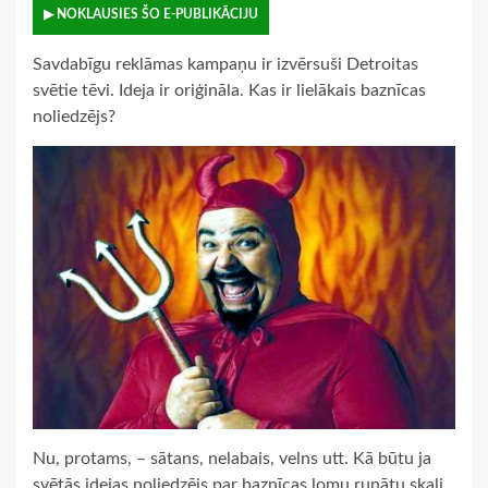
▶ NOKLAUSIES ŠO E-PUBLIKĀCIJU
Savdabīgu reklāmas kampaņu ir izvērsuši Detroitas
svētie tēvi. Ideja ir oriģināla. Kas ir lielākais baznīcas
noliedzējs?
Nu, protams, – sātans, nelabais, velns utt. Kā būtu ja
svētās idejas noliedzējs par baznīcas lomu runātu skaļi