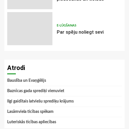
E-LŪGŠANAS
Par spēju noliegt sevi
Atrodi
Bauslība un Evaņģēlijs
Baznīcas gada sprediķi vienuviet
Ilgi gaidītais latviešu sprediķu krājums
Lasāmviela ticības spēkam
Luteriskās ticības apliecības