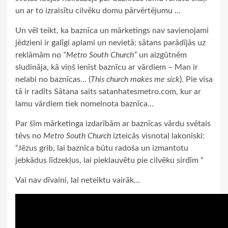
un ar to izraisītu cilvēku domu pārvērtējumu …
Un vēl teikt, ka baznīca un mārketings nav savienojami
jēdzieni ir galīgi aplami un nevietā: sātans parādījās uz
reklāmām no
“Metro South Church”
un aizgūtnēm
sludināja, kā viņš ienīst baznīcu ar vārdiem – Man ir
nelabi no baznīcas… (
This church makes me sick
). Pie visa
tā ir radīts Sātana saits satanhatesmetro.com, kur ar
lamu vārdiem tiek nomelnota baznīca…
Par šīm mārketinga izdarībām ar baznīcas vārdu svētais
tēvs no
Metro South Church
izteicās visnotaļ lakoniski:
“Jēzus grib, lai baznīca būtu radoša un izmantotu
jebkādus līdzekļus, lai pieklauvētu pie cilvēku sirdīm “
Vai nav dīvaini, lai neteiktu vairāk…