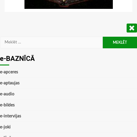
Meklēt:
e-BAZNĪCĀ
e-apceres
e-aptaujas
e-audio
e-bildes
e-intervijas
e-joki