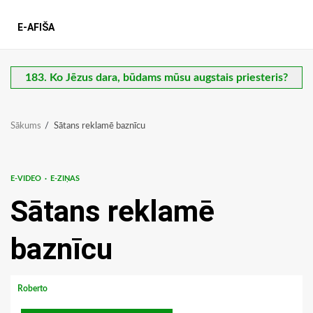
E-AFIŠA
183. Ko Jēzus dara, būdams mūsu augstais priesteris?
Sākums
Sātans reklamē baznīcu
E-VIDEO
E-ZIŅAS
Sātans reklamē
baznīcu
Roberto