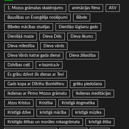
1. Mozus grāmatas skaidrojums
animācijas filma
ASV
Bauslības un Evaņģēlija noslēpumi
Bībele
Bībeles mācības studijas
Dienišķo lūgšanu gads
Dienišķā maize
Dieva Dēls
Dieva likums
Dieva mīlestība
Dieva vārds
Dieva Vārds katrai gada dienai
Dieva žēlastība
Dzīvības ceļš
e-baznica.lv
Es gribu dzīvot šīs dienas ar Tevi
Gads kopa ar Dītrihu Bonhēferu
grēku piedošana
Ikdienas ar Pirmo Mozus grāmatu
Ikdienas meditācijas
Jēzus Kristus
Kristība
Kristīgā dogmatika
Kristīgā dzīve
kristīgā mācība
kristīgā mūzika
Kristīgās ētikas un morāles rokasgrāmata
kristīgā ētika