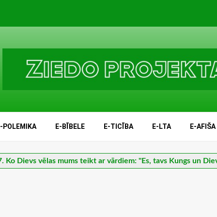
E-POLEMIKA
E-BĪBELE
E-TICĪBA
E-LTA
E-AFIŠA
. Ko Dievs vēlas mums teikt ar vārdiem: "Es, tavs Kungs un Die