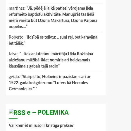
martinsz
: “
Jā, pēdējā laikā patiesi vērojama liela
reformēto baptistu aktivitāte. Manuprāt tas lielā
mērā varētu būt Džona Makartura, Džona Paipera
nopelns…
”
Roberto
: “
līdzībā es teiktu: .. suņi rej, bet karavāna
iet tālāk.
”
talyc
: “
…līdz ar luterāņu mācītāja Ulda Rožkalna
aiziešanu mūžībā šķiet nomiris arī beidzamais
klausāmais gabals tajā radio
”
gviclo
: “
Starp citu, Holbeins ir pazīstams arī ar
1522. gada kokgriezumu "Luters kā Hercules
Germanicuss ".
”
e – POLEMIKA
Vai kremēt mirušo ir kristīga prakse?