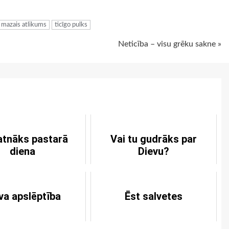
ugiem
mazais atlikums
ticīgo pulks
Neticība – visu grēku sakne »
atnāks pastarā
Vai tu gudrāks par
diena
Dievu?
va apslēptība
Ēst salvetes