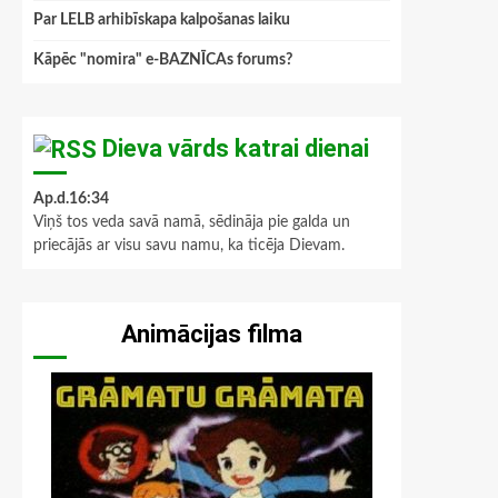
Par LELB arhibīskapa kalpošanas laiku
Kāpēc "nomira" e-BAZNĪCAs forums?
Dieva vārds katrai dienai
Ap.d.16:34
Viņš tos veda savā namā, sēdināja pie galda un
priecājās ar visu savu namu, ka ticēja Dievam.
Animācijas filma