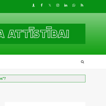
Draugiem
Facebook
Twitter
Instagram
LinkedIn
whatsapp
RSS
vs"?