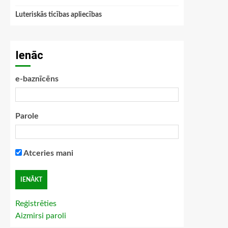
Luteriskās ticības apliecības
Ienāc
e-baznīcēns
Parole
Atceries mani
Reģistrēties
Aizmirsi paroli