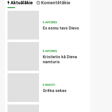
Aktuālākie
Komentētākie
E-APCERES
Es esmu tavs Dievs
E-APCERES
Kristietis kā Dieva
namturis
E-RAKSTI
Grēka sekas