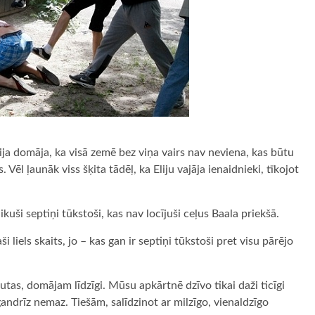
lija domāja, ka visā zemē bez viņa vairs nav neviena, kas būtu
 Vēl ļaunāk viss šķita tādēļ, ka Eliju vajāja ienaidnieki, tīkojot
ikuši septiņi tūkstoši, kas nav locījuši ceļus Baala priekšā.
i liels skaits, jo – kas gan ir septiņi tūkstoši pret visu pārējo
tas, domājam līdzīgi. Mūsu apkārtnē dzīvo tikai daži ticīgi
v gandrīz nemaz. Tiešām, salīdzinot ar milzīgo, vienaldzīgo