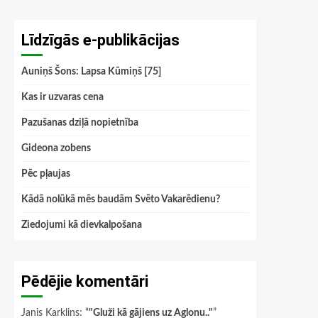
Līdzīgās e-publikācijas
Auniņš Šons: Lapsa Kūmiņš [75]
Kas ir uzvaras cena
Pazušanas dziļā nopietnība
Gideona zobens
Pēc pļaujas
Kādā nolūkā mēs baudām Svēto Vakarēdienu?
Ziedojumi kā dievkalpošana
Pēdējie komentāri
Janis Karklins
: “
"Gluži kā gājiens uz Aglonu.."
”