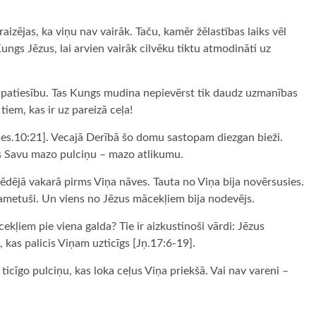
raizējas, ka viņu nav vairāk. Taču, kamēr žēlastības laiks vēl
ngs Jēzus, lai arvien vairāk cilvēku tiktu atmodināti uz
u patiesību. Tas Kungs mudina nepievērst tik daudz uzmanības
tiem, kas ir uz pareizā ceļa!
a [Jes.10:21]. Vecajā Derībā šo domu sastopam diezgan bieži.
bs Savu mazo pulciņu – mazo atlikumu.
 pēdējā vakarā pirms Viņa nāves. Tauta no Viņa bija novērsusies.
 pametuši. Un viens no Jēzus mācekļiem bija nodevējs.
cekļiem pie viena galda? Tie ir aizkustinoši vārdi: Jēzus
as palicis Viņam uzticīgs [Jņ.17:6-19].
icīgo pulciņu, kas loka ceļus Viņa priekšā. Vai nav vareni –