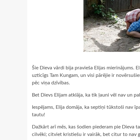
Šie Dieva vārdi bija pravieša Elijas mierinājums. E
uzticīgs Tam Kungam, un visi pārējie ir novērsušies.
pēc viņa dzīvības.
Bet Dievs Elijam atklāja, ka tik ļauni vēl nav un pal
Iespējams, Elija domāja, ka septiņi tūkstoši nav īpaš
tautu!
Dažkārt arī mēs, kas šodien piederam pie Dieva tau
cilvēki; citviet kristiešu ir vairāk, bet citur to na