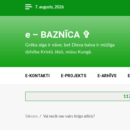
Skip
7. augusts, 2026
to
content
e – BAZNĪCA ✞
Grēka alga ir nāve, bet Dieva balva ir mūžīga
dzīvība Kristū Jēzū, mūsu Kungā.
E-KONTAKTI
E-PROJEKTS
E-ARHĪVS
117
Sākums
Vai necik nav vairs ticīgo atlicis?