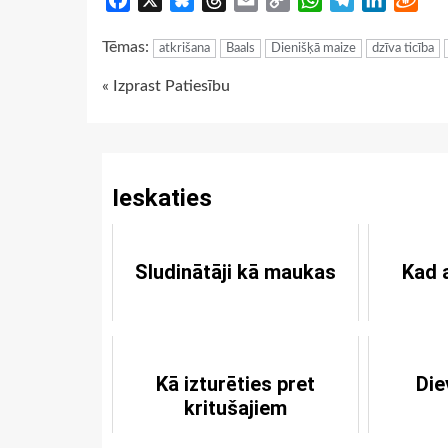
Facebook
X
Bluesky
Threads
Email
Copy
WhatsApp
Telegram
LinkedIn
Dra
Link
Tēmas:
atkrišana
Baals
Dienišķā maize
dzīva ticība
Continue
« Izprast Patiesību
Reading
Ieskaties
Sludinātāji kā maukas
Kad 
Kā izturēties pret
Die
kritušajiem