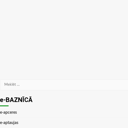
Meklēt:
e-BAZNĪCĀ
e-apceres
e-aptaujas