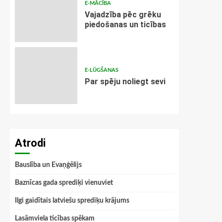
E-MĀCĪBA
Vajadzība pēc grēku
piedošanas un ticības
E-LŪGŠANAS
Par spēju noliegt sevi
Atrodi
Bauslība un Evaņģēlijs
Baznīcas gada sprediķi vienuviet
Ilgi gaidītais latviešu sprediķu krājums
Lasāmviela ticības spēkam