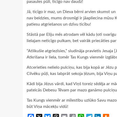
pasaules pūli, ticīgo nav daudz!
Jā, ticīgo ir maz, un Dieva bērni arvien skumst un 
nav beidzies, mums drosmīgi ir jāapliecina mūsu Ku
patiesu atgriešanos un dzīvu ticību!
Stāstā par Eliju mēs atrodam vēl kādu ļoti svarīg
lielajam neticīgo pulkam, bet vairāk priecāties par 
“Atlikušie atgriezīsies,” sludināja pravietis Jesaj
Atkrišana ir liela, tomēr Tas Kungs vienmēr izglā
Atcerieties nelielo pulciņu, kas bija kopā ar Jēzu
Cilvēku pūļi, kas labprāt sekoja ļēzum, bija Viņu
Kādi bija Jēzus vārdi, kad Viņš toreiz sēdēja ar mā
pateicās Debesu Tēvam par mazo ganāmo pulciņu, k
Tas Kungs vienmēr ar mīlestību uzlūko Savu mazo t
būt Viņa mācekļu vidū!