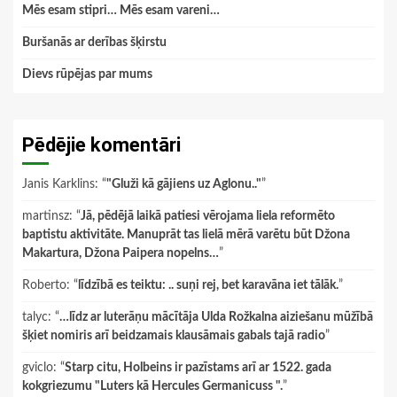
Mēs esam stipri… Mēs esam vareni…
Buršanās ar derības šķirstu
Dievs rūpējas par mums
Pēdējie komentāri
Janis Karklins
: “
"Gluži kā gājiens uz Aglonu.."
”
martinsz
: “
Jā, pēdējā laikā patiesi vērojama liela reformēto
baptistu aktivitāte. Manuprāt tas lielā mērā varētu būt Džona
Makartura, Džona Paipera nopelns…
”
Roberto
: “
līdzībā es teiktu: .. suņi rej, bet karavāna iet tālāk.
”
talyc
: “
…līdz ar luterāņu mācītāja Ulda Rožkalna aiziešanu mūžībā
šķiet nomiris arī beidzamais klausāmais gabals tajā radio
”
gviclo
: “
Starp citu, Holbeins ir pazīstams arī ar 1522. gada
kokgriezumu "Luters kā Hercules Germanicuss ".
”