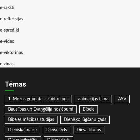
e-raksti
e-refleksijas
e-sprediķi
e-video
e-viktorīnas
e-ziņas
Tēmas
1. Mozus grāmatas skaidrojums
animācijas filma
ASV
Bauslības un Evaņģēlija noslēpumi
Bībele
Bībeles mācības studijas
Dienišķo lūgšanu gads
Dienišķā maize
Dieva Dēls
Dieva likums