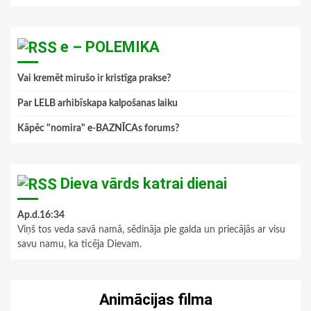
e – POLEMIKA
Vai kremēt mirušo ir kristīga prakse?
Par LELB arhibīskapa kalpošanas laiku
Kāpēc "nomira" e-BAZNĪCAs forums?
Dieva vārds katrai dienai
Ap.d.16:34
Viņš tos veda savā namā, sēdināja pie galda un priecājās ar visu
savu namu, ka ticēja Dievam.
Animācijas filma