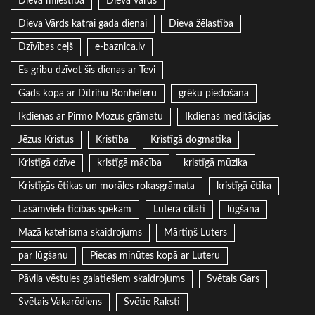
Dieva mīlestība
Dieva vārds
Dieva Vārds katrai gada dienai
Dieva žēlastība
Dzīvības ceļš
e-baznica.lv
Es gribu dzīvot šīs dienas ar Tevi
Gads kopa ar Dītrihu Bonhēferu
grēku piedošana
Ikdienas ar Pirmo Mozus grāmatu
Ikdienas meditācijas
Jēzus Kristus
Kristība
Kristīgā dogmatika
Kristīgā dzīve
kristīgā mācība
kristīgā mūzika
Kristīgās ētikas un morāles rokasgrāmata
kristīgā ētika
Lasāmviela ticības spēkam
Lutera citāti
lūgšana
Mazā katehisma skaidrojums
Mārtiņš Luters
par lūgšanu
Piecas minūtes kopā ar Luteru
Pāvila vēstules galatiešiem skaidrojums
Svētais Gars
Svētais Vakarēdiens
Svētie Raksti