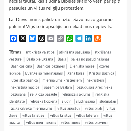
necilai tautai, kas sludina Bībeles skaidro vēsti par spīti
pasaules un viltus reliģiju protestiem.
Lai Dievs mums palīdz un uztur Savu mazo ganāmo
pulciņu! Viņš to ir apsolījis un nekad mūs nepievils.
Facebook
X
Bluesky
Threads
Email
Copy
WhatsApp
Telegram
LinkedIn
Draugiem
Link
Tēmas:
antikrista valstība
atkrišana pazušanā
atkrišanas
vēsture
Baala pielūgšana
Baals
bailes no pazudināšanas
Baznīcas cīņa
Baznīcas pazīmes
Dienišķā maize
dzīves
lepnība
Evaņģēlija mierinājums
gana balss
Kristus Baznīca
luteriskā baznīca
mierinājums kristiešiem
nekristieši
nekristīga mācība
pazemība Baalam
pazudušais grēcinieks
pazušana
reliģiozā pasaule
reliģiozais aklums
reliģiskā
identitāte
reliģiska kopiena
sludin
sludināšana
sludinātāji
ticīga cilvēka mierinājums
viltus apustuļi
viltus brāļi
viltus
dievs
viltus kristieši
viltus kristus
viltus luterāņi
viltus
mācītāji
viltus mierinājums
viltus miers
viltus pravieši