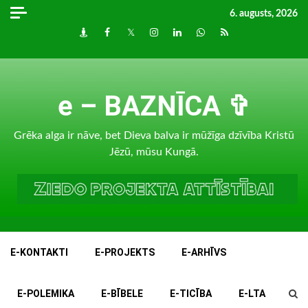
Skip
6. augusts, 2026
to
Draugiem
Facebook
Twitter
Instagram
LinkedIn
whatsapp
RSS
content
e – BAZNĪCA ✞
Grēka alga ir nāve, bet Dieva balva ir mūžīga dzīvība Kristū
Jēzū, mūsu Kungā.
E-KONTAKTI
E-PROJEKTS
E-ARHĪVS
E-POLEMIKA
E-BĪBELE
E-TICĪBA
E-LTA