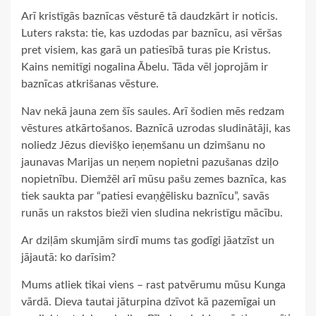
Arī kristīgās baznīcas vēsturē tā daudzkārt ir noticis.
Luters raksta: tie, kas uzdodas par baznīcu, asi vēršas
pret visiem, kas garā un patiesībā turas pie Kristus.
Kains nemitīgi nogalina Ābelu. Tāda vēl joprojām ir
baznīcas atkrišanas vēsture.
Nav nekā jauna zem šīs saules. Arī šodien mēs redzam
vēstures atkārtošanos. Baznīcā uzrodas sludinātāji, kas
noliedz Jēzus dievišķo ieņemšanu un dzimšanu no
jaunavas Marijas un neņem nopietni pazušanas dziļo
nopietnību. Diemžēl arī mūsu pašu zemes baznīca, kas
tiek saukta par “patiesi evaņģēlisku baznīcu”, savās
runās un rakstos bieži vien sludina nekristīgu mācību.
Ar dziļām skumjām sirdī mums tas godīgi jāatzīst un
jājautā: ko darīsim?
Mums atliek tikai viens – rast patvērumu mūsu Kunga
vārdā. Dieva tautai jāturpina dzīvot kā pazemīgai un