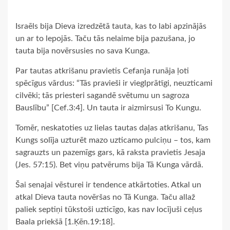
Israēls bija Dieva izredzētā tauta, kas to labi apzinājās
un ar to lepojās. Taču tās nelaime bija pazušana, jo
tauta bija novērsusies no sava Kunga.
Par tautas atkrišanu pravietis Cefanja runāja ļoti
spēcīgus vārdus: “Tās pravieši ir vieglprātīgi, neuzticami
cilvēki; tās priesteri sagandē svētumu un sagroza
Bauslību” [Cef.3:4]. Un tauta ir aizmirsusi To Kungu.
Tomēr, neskatoties uz lielas tautas daļas atkrišanu, Tas
Kungs solīja uzturēt mazo uzticamo pulciņu – tos, kam
sagrauzts un pazemīgs gars, kā raksta pravietis Jesaja
(Jes. 57:15). Bet viņu patvērums bija Tā Kunga vārdā.
Šai senajai vēsturei ir tendence atkārtoties. Atkal un
atkal Dieva tauta novēršas no Tā Kunga. Taču allaž
paliek septiņi tūkstoši uzticīgo, kas nav locījuši ceļus
Baala priekšā [1.Ķēn.19:18].