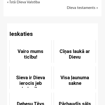
Continue
« Īstā Dieva Valstība
Dieva testaments »
Reading
Ieskaties
Vairo mums
Cīņas laukā ar
ticību!
Dievu
Sieva ir Dieva
Visa ļaunuma
ierocis jeb
sakne
darbarīks
Debesu Tēvs
Pārbaudīs sāls