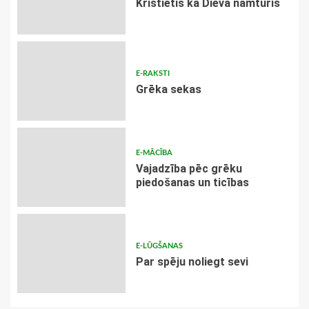
Kristietis kā Dieva namturis
E-RAKSTI
Grēka sekas
E-MĀCĪBA
Vajadzība pēc grēku
piedošanas un ticības
E-LŪGŠANAS
Par spēju noliegt sevi