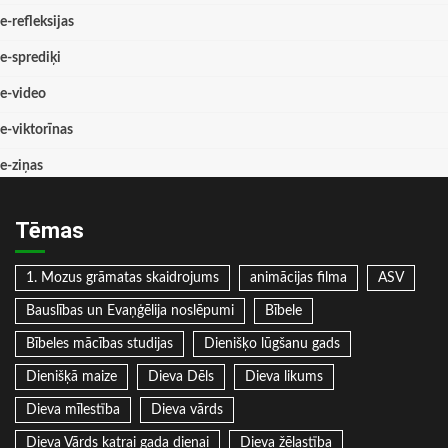
e-refleksijas
e-sprediķi
e-video
e-viktorīnas
e-ziņas
Tēmas
1. Mozus grāmatas skaidrojums
animācijas filma
ASV
Bauslības un Evaņģēlija noslēpumi
Bībele
Bībeles mācības studijas
Dienišķo lūgšanu gads
Dienišķā maize
Dieva Dēls
Dieva likums
Dieva mīlestība
Dieva vārds
Dieva Vārds katrai gada dienai
Dieva žēlastība