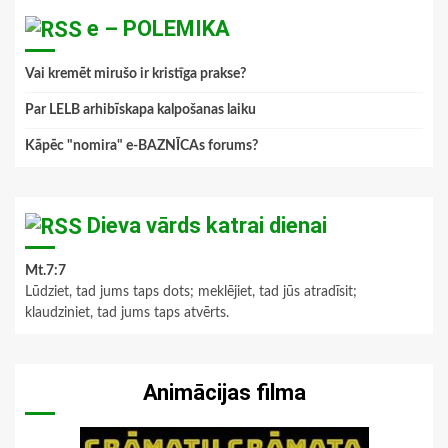
e – POLEMIKA
Vai kremēt mirušo ir kristīga prakse?
Par LELB arhibīskapa kalpošanas laiku
Kāpēc "nomira" e-BAZNĪCAs forums?
Dieva vārds katrai dienai
Mt.7:7
Lūdziet, tad jums taps dots; meklējiet, tad jūs atradīsit;
klaudziniet, tad jums taps atvērts.
Animācijas filma