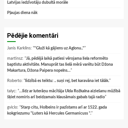
Latvijas iedzīvotāju dubultā morāle
Pļaujas diena nāk
Pēdējie komentāri
Janis Karklins
: “
"Gluži kā gājiens uz Aglonu.."
”
martinsz
: “
Jā, pēdējā laikā patiesi vērojama liela reformēto
baptistu aktivitāte. Manuprāt tas lielā mērā varētu būt Džona
Makartura, Džona Paipera nopelns…
”
Roberto
: “
līdzībā es teiktu: .. suņi rej, bet karavāna iet tālāk.
”
talyc
: “
…līdz ar luterāņu mācītāja Ulda Rožkalna aiziešanu mūžībā
šķiet nomiris arī beidzamais klausāmais gabals tajā radio
”
gviclo
: “
Starp citu, Holbeins ir pazīstams arī ar 1522. gada
kokgriezumu "Luters kā Hercules Germanicuss ".
”