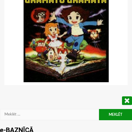
Meklēt:
e-BAZNĪCĀ