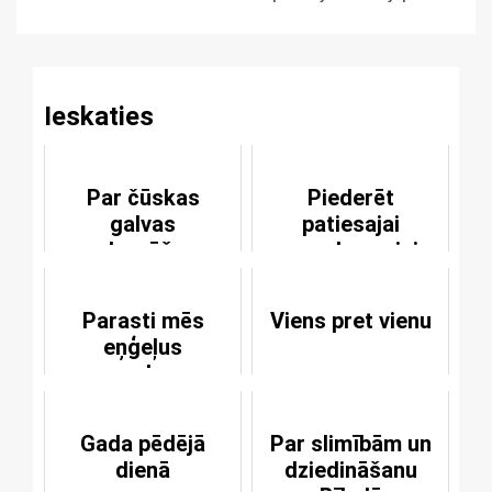
Reading
Ieskaties
Par čūskas
Piederēt
galvas
patiesajai
sadragāšanu
neredzamajai
Baznīcai
Parasti mēs
Viens pret vienu
eņģeļus
neredzam
Gada pēdējā
Par slimībām un
dienā
dziedināšanu