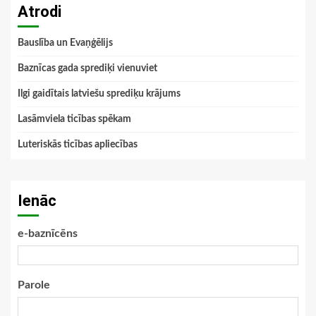
Atrodi
Bauslība un Evaņģēlijs
Baznīcas gada sprediķi vienuviet
Ilgi gaidītais latviešu sprediķu krājums
Lasāmviela ticības spēkam
Luteriskās ticības apliecības
Ienāc
e-baznīcēns
Parole