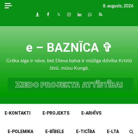
Skip
8. augusts, 2026
to
Draugiem
Facebook
Twitter
Instagram
LinkedIn
whatsapp
RSS
content
e – BAZNĪCA ✞
Grēka alga ir nāve, bet Dieva balva ir mūžīga dzīvība Kristū
Jēzū, mūsu Kungā.
E-KONTAKTI
E-PROJEKTS
E-ARHĪVS
E-POLEMIKA
E-BĪBELE
E-TICĪBA
E-LTA