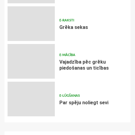
E-RAKSTI
Grēka sekas
E-MĀCĪBA
Vajadzība pēc grēku
piedošanas un ticības
E-LŪGŠANAS
Par spēju noliegt sevi