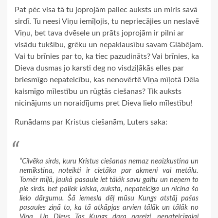
Pat pēc visa tā tu joprojām paliec auksts un miris savā
sirdī. Tu neesi Viņu iemīļojis, tu nepriecājies un neslavē
Viņu, bet tava dvēsele un prāts joprojām ir pilni ar
visādu tukšību, grēku un nepaklausību savam Glābējam.
Vai tu brīnies par to, ka tiec pazudināts? Vai brīnies, ka
Dieva dusmas jo karsti deg no visdziļākās elles par
briesmīgo nepateicību, kas nenovērtē Viņa mīļotā Dēla
kaismīgo mīlestību un rūgtās ciešanas? Tik auksts
nicinājums un noraidījums pret Dieva lielo mīlestību!
Runādams par Kristus ciešanām, Luters saka:
“Cilvēka sirds, kuru Kristus ciešanas nemaz neaizkustina un
nemīkstina, noteikti ir cietāka par akmeni vai metālu.
Tomēr mīļā, jaukā pasaule iet tālāk savu gaitu un neņem to
pie sirds, bet paliek laiska, auksta, nepateicīga un nicina šo
lielo dārgumu. Šā iemesla dēļ mūsu Kungs atstāj pašas
pasaules ziņā to, ka tā atkāpjas arvien tālāk un tālāk no
Viņa. Un Dievs Tas Kungs dara pareizi, nepateicīgajai