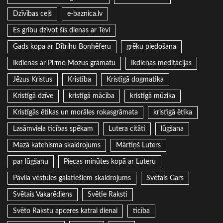
Dzīvības ceļš
e-baznica.lv
Es gribu dzīvot šīs dienas ar Tevi
Gads kopa ar Dītrihu Bonhēferu
grēku piedošana
Ikdienas ar Pirmo Mozus grāmatu
Ikdienas meditācijas
Jēzus Kristus
Kristība
Kristīgā dogmatika
Kristīgā dzīve
kristīgā mācība
kristīgā mūzika
Kristīgās ētikas un morāles rokasgrāmata
kristīgā ētika
Lasāmviela ticības spēkam
Lutera citāti
lūgšana
Mazā katehisma skaidrojums
Mārtiņš Luters
par lūgšanu
Piecas minūtes kopā ar Luteru
Pāvila vēstules galatiešiem skaidrojums
Svētais Gars
Svētais Vakarēdiens
Svētie Raksti
Svēto Rakstu apceres katrai dienai
ticība