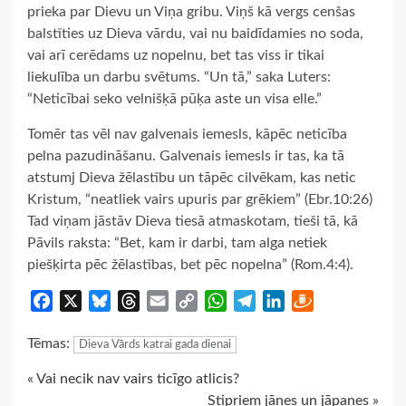
prieka par Dievu un Viņa gribu. Viņš kā vergs cenšas
balstīties uz Dieva vārdu, vai nu baidīdamies no soda,
vai arī cerēdams uz nopelnu, bet tas viss ir tikai
liekulība un darbu svētums. “Un tā,” saka Luters:
“Neticībai seko velnišķā pūķa aste un visa elle.”
Tomēr tas vēl nav galvenais iemesls, kāpēc neticība
pelna pazudināšanu. Galvenais iemesls ir tas, ka tā
atstumj Dieva žēlastību un tāpēc cilvēkam, kas netic
Kristum, “neatliek vairs upuris par grēkiem” (Ebr.10:26)
Tad viņam jāstāv Dieva tiesā atmaskotam, tieši tā, kā
Pāvils raksta: “Bet, kam ir darbi, tam alga netiek
piešķirta pēc žēlastības, bet pēc nopelna” (Rom.4:4).
Facebook
X
Bluesky
Threads
Email
Copy
WhatsApp
Telegram
LinkedIn
Draugiem
Link
Tēmas:
Dieva Vārds katrai gada dienai
Continue
« Vai necik nav vairs ticīgo atlicis?
Stipriem jānes un jāpanes »