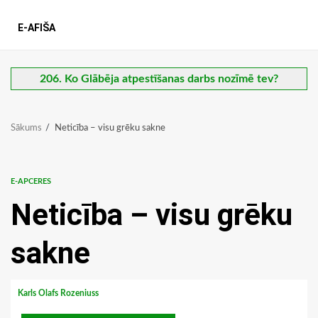
E-AFIŠA
206. Ko Glābēja atpestīšanas darbs nozīmē tev?
Sākums
Neticība – visu grēku sakne
E-APCERES
Neticība – visu grēku
sakne
Karls Olafs Rozeniuss