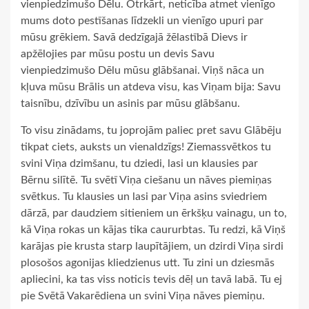
vienpiedzimušo Dēlu. Otrkārt, neticība atmet vienīgo
mums doto pestīšanas līdzekli un vienīgo upuri par
mūsu grēkiem. Savā dedzīgajā žēlastībā Dievs ir
apžēlojies par mūsu postu un devis Savu
vienpiedzimušo Dēlu mūsu glābšanai. Viņš nāca un
kļuva mūsu Brālis un atdeva visu, kas Viņam bija: Savu
taisnību, dzīvību un asinis par mūsu glābšanu.
To visu zinādams, tu joprojām paliec pret savu Glābēju
tikpat ciets, auksts un vienaldzīgs! Ziemassvētkos tu
svini Viņa dzimšanu, tu dziedi, lasi un klausies par
Bērnu silītē. Tu svētī Viņa ciešanu un nāves piemiņas
svētkus. Tu klausies un lasi par Viņa asins sviedriem
dārzā, par daudziem sitieniem un ērkšķu vainagu, un to,
kā Viņa rokas un kājas tika caururbtas. Tu redzi, kā Viņš
karājas pie krusta starp laupītājiem, un dzirdi Viņa sirdi
plosošos agonijas kliedzienus utt. Tu zini un dziesmās
apliecini, ka tas viss noticis tevis dēļ un tavā labā. Tu ej
pie Svētā Vakarēdiena un svini Viņa nāves piemiņu.