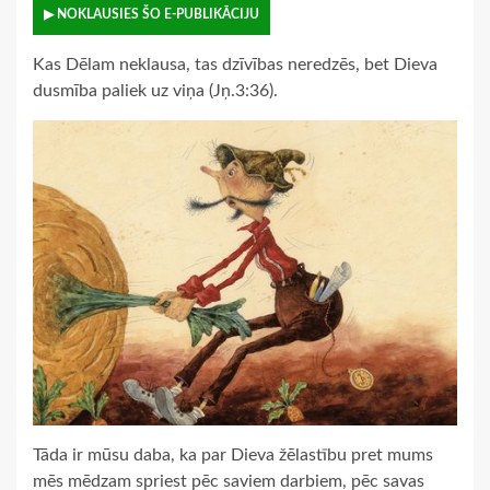
▶ NOKLAUSIES ŠO E-PUBLIKĀCIJU
Kas Dēlam neklausa, tas dzīvības neredzēs, bet Dieva
dusmība paliek uz viņa (Jņ.3:36).
Tāda ir mūsu daba, ka par Dieva žēlastību pret mums
mēs mēdzam spriest pēc saviem darbiem, pēc savas