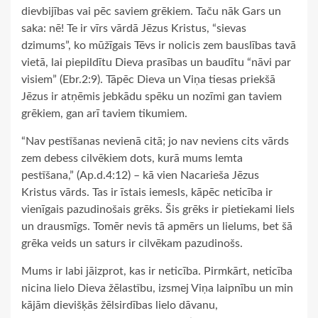
dievbijības vai pēc saviem grēkiem. Taču nāk Gars un
saka: nē! Te ir vīrs vārdā Jēzus Kristus, “sievas
dzimums”, ko mūžīgais Tēvs ir nolicis zem bauslības tavā
vietā, lai piepildītu Dieva prasības un baudītu “nāvi par
visiem” (Ebr.2:9). Tāpēc Dieva un Viņa tiesas priekšā
Jēzus ir atņēmis jebkādu spēku un nozīmi gan taviem
grēkiem, gan arī taviem tikumiem.
“Nav pestīšanas nevienā citā; jo nav neviens cits vārds
zem debess cilvēkiem dots, kurā mums lemta
pestīšana,” (Ap.d.4:12) – kā vien Nacarieša Jēzus
Kristus vārds. Tas ir īstais iemesls, kāpēc neticība ir
vienīgais pazudinošais grēks. Šis grēks ir pietiekami liels
un drausmīgs. Tomēr nevis tā apmērs un lielums, bet šā
grēka veids un saturs ir cilvēkam pazudinošs.
Mums ir labi jāizprot, kas ir neticība. Pirmkārt, neticība
nicina lielo Dieva žēlastību, izsmej Viņa laipnību un min
kājām dievišķās žēlsirdības lielo dāvanu,