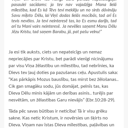
pasaulei sacīdams: ja tev nav vajadzīga Mana lielā
mīlestība, kad Es kā Tēvs tevi meklēju un no sirds dāvināju
Savu mīļoto Dēlu, lai Viņš dodas lielās mocībās, tad arī Es
tevis nevēlos. Ja tevi neinteresē tas, ko Es esmu darījis, tad
arī tu Mani vairs neinteresē. Ja nevēlies saņemt Manu Dēlu
Jēzu Kristu, tad saņem Barabu, jā, pat pašu velnu!”
Ja esi tik auksts, ciets un nepateicīgs un nemaz
nepriecājies par Kristu, bet parādi vienīgi nicinājumu
par visu Viņa žēlastību un mīlestību, tad nebrīnies, ka
Dievs tev ļauj doties pa pazušanas ceļu. Apustulis saka:
“Kas pārkāpis Mozus bauslību, tas mirst bez žēlošanas..
Cik gan smagāku sodu, jūs domājat, pelnīs tas, kas
Dieva Dēlu minis kājām un derības asinis.. turējis par
nesvētām, un žēlastības Garu nievājis” (Ebr.10:28-29).
Tāda pēc savas būtības ir neticība! Tā ir visu grēku
sakne. Kas netic Kristum, ir novērsies un šķirts no
Dieva. Viņam nav īstas Dieva mīlestības, paļāvības un