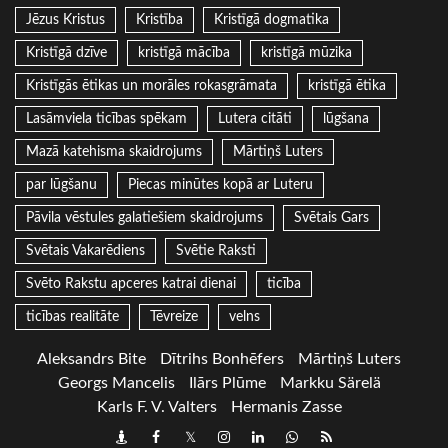
Jēzus Kristus
Kristība
Kristīgā dogmatika
Kristīgā dzīve
kristīgā mācība
kristīgā mūzika
Kristīgās ētikas un morāles rokasgrāmata
kristīgā ētika
Lasāmviela ticības spēkam
Lutera citāti
lūgšana
Mazā katehisma skaidrojums
Mārtiņš Luters
par lūgšanu
Piecas minūtes kopā ar Luteru
Pāvila vēstules galatiešiem skaidrojums
Svētais Gars
Svētais Vakarēdiens
Svētie Raksti
Svēto Rakstu apceres katrai dienai
ticība
ticības realitāte
Tēvreize
velns
Aleksandrs Bite
Dītrihs Bonhēfers
Mārtiņš Luters
Georgs Mancelis
Ilārs Plūme
Markku Särelä
Karls F. V. Valters
Hermanis Zasse
Draugiem
Facebook
Twitter
Instagram
LinkedIn
whatsapp
RSS