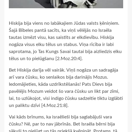
Hiskija bija viens no labākajiem Jūdas valsts ķēniņiem.
Šajā Bībeles pantā sacīts, ka viņš vēlējās no Israēla
tautas izmēzt visu, kas saistīts ar elkdievību. Hiskija
nogāza visus elku tēlus un stabus. Viņa rīcība ir labi
saprotama, jo Tas Kungs Savai tautai bija aizliedzis elku
tēlus un to pielūgšanu [2.Moz.20:4].
Bet Hiskija darīja vēl vairāk. Viņš nogāza un sadragāja
arī vara čūsku, ko senlaikos bija darinājis Mozus.
Iedomājieties, kāda uzdrīkstēšanās! Pats Dievs bija
pavēlējis Mozum veidot šo vara čūsku un likt par zīmi,
lai, to uzlūkojot, visi indigo čūsku sadzeltie tiktu izglābti
un paliktu dzīvi [4.Moz.21:8].
Vai kāds brīnums, ka israēlieši bija saglabājuši vara
čūsku? Nē, par to nav jābrīnās. Bet Israēla bērni bija
sākuši to pielūgt un tās priekšā kvēpināt. Protams, tā