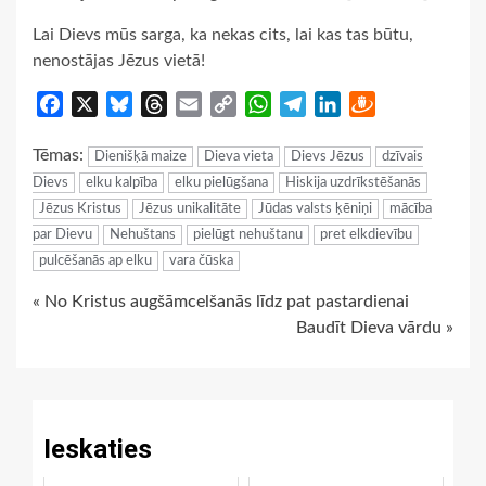
Lai Dievs mūs sarga, ka nekas cits, lai kas tas būtu,
nenostājas Jēzus vietā!
Facebook
X
Bluesky
Threads
Email
Copy
WhatsApp
Telegram
LinkedIn
Draugiem
Link
Tēmas:
Dienišķā maize
Dieva vieta
Dievs Jēzus
dzīvais
Dievs
elku kalpība
elku pielūgšana
Hiskija uzdrīkstēšanās
Jēzus Kristus
Jēzus unikalitāte
Jūdas valsts ķēniņi
mācība
par Dievu
Nehuštans
pielūgt nehuštanu
pret elkdievību
pulcēšanās ap elku
vara čūska
Continue
« No Kristus augšāmcelšanās līdz pat pastardienai
Baudīt Dieva vārdu »
Reading
Ieskaties