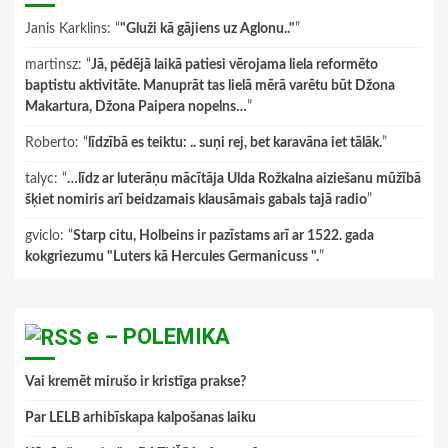
Janis Karklins
: “
"Gluži kā gājiens uz Aglonu.."
”
martinsz
: “
Jā, pēdējā laikā patiesi vērojama liela reformēto
baptistu aktivitāte. Manuprāt tas lielā mērā varētu būt Džona
Makartura, Džona Paipera nopelns…
”
Roberto
: “
līdzībā es teiktu: .. suņi rej, bet karavāna iet tālāk.
”
talyc
: “
…līdz ar luterāņu mācītāja Ulda Rožkalna aiziešanu mūžībā
šķiet nomiris arī beidzamais klausāmais gabals tajā radio
”
gviclo
: “
Starp citu, Holbeins ir pazīstams arī ar 1522. gada
kokgriezumu "Luters kā Hercules Germanicuss ".
”
e – POLEMIKA
Vai kremēt mirušo ir kristīga prakse?
Par LELB arhibīskapa kalpošanas laiku