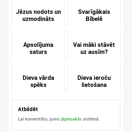
Jēzus nodots un
Svarīgākais
uzmodināts
Bībelē
Apsolījuma
Vai māki stāvēt
saturs
uz ausīm?
Dieva vārda
Dieva ieroču
spēks
lietošana
Atbildēt
Lai komentētu, jums
jāpiesakās
sistēmā.