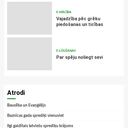
E-MĀCĪBA
Vajadzība pēc grēku
piedošanas un ticības
E-LŪGŠANAS
Par spēju noliegt sevi
Atrodi
Bauslība un Evaņģēlijs
Baznīcas gada sprediķi vienuviet
Ilgi gaidītais latviešu sprediķu krājums