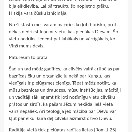
bija elkdievība. Lai pārtrauktu šo nopietno grēku,
Hiskija vara čūsku iznīcināja.
No šī stāsta mēs varam mācīties ko ļoti būtisku, proti –
nekas nedrīkst ieņemt vietu, kas pienākas Dievam. Šo
vietu nedrīkst ieņemt pat labākais un vērtīgākais, ko
Viņš mums devis.
Paturēsim to prātā!
Šad un tad mēdz gadīties, ka cilvēks vairāk rūpējas par
baznīcas ēku un organizāciju nekā par Kungu, kas
vienīgais ir pielūgsmes cienīgs. Tāpat mēdz notikt, ka
mūsu baznīcas un draudzes, mūsu institūcijas, mācītāji
un vadītāji sāk ieņemt tik ļoti nozīmīgu vietu cilvēku
prātos un sirdīs, ka pašam Jēzum nekāda lielā vieta
vairs nepaliek. Arī teoloģija jeb mācība par Dievu var
kļūt par elku, kura dēļ cilvēks aizmirst dzīvo Dievu.
Radītāja vietā tiek pielūgtas radītas lietas [Rom.1:25].