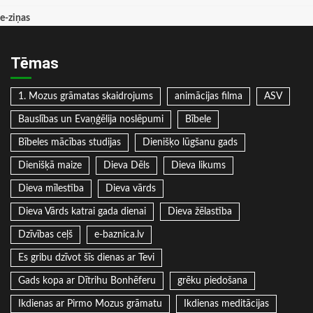
e-ziņas
Tēmas
1. Mozus grāmatas skaidrojums
animācijas filma
ASV
Bauslības un Evaņģēlija noslēpumi
Bībele
Bībeles mācības studijas
Dienišķo lūgšanu gads
Dienišķā maize
Dieva Dēls
Dieva likums
Dieva mīlestība
Dieva vārds
Dieva Vārds katrai gada dienai
Dieva žēlastība
Dzīvības ceļš
e-baznica.lv
Es gribu dzīvot šīs dienas ar Tevi
Gads kopa ar Dītrihu Bonhēferu
grēku piedošana
Ikdienas ar Pirmo Mozus grāmatu
Ikdienas meditācijas