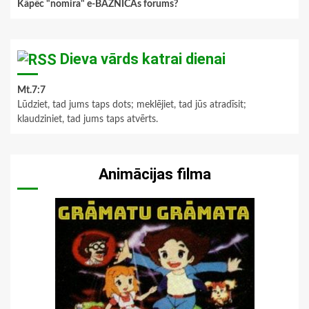
Kāpēc "nomira" e-BAZNĪCAs forums?
Dieva vārds katrai dienai
Mt.7:7
Lūdziet, tad jums taps dots; meklējiet, tad jūs atradīsit;
klaudziniet, tad jums taps atvērts.
Animācijas filma