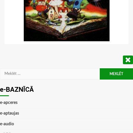
Meklēt:
e-BAZNĪCĀ
e-apceres
e-aptaujas
e-audio