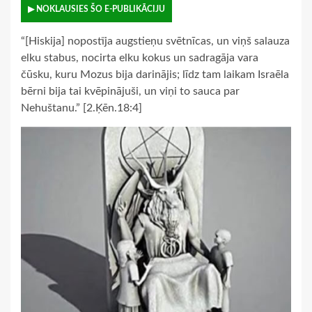
▶ NOKLAUSIES ŠO E-PUBLIKĀCIJU
“[Hiskija] nopostīja augstieņu svētnīcas, un viņš salauza
elku stabus, nocirta elku kokus un sadragāja vara
čūsku, kuru Mozus bija darinājis; līdz tam laikam Israēla
bērni bija tai kvēpinājuši, un viņi to sauca par
Nehuštanu.” [2.Ķēn.18:4]