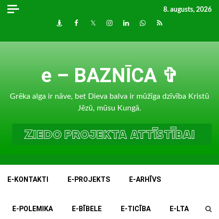
Skip
8. augusts, 2026
to
Draugiem
Facebook
Twitter
Instagram
LinkedIn
whatsapp
RSS
content
e – BAZNĪCA ✞
Grēka alga ir nāve, bet Dieva balva ir mūžīga dzīvība Kristū
Jēzū, mūsu Kungā.
E-KONTAKTI
E-PROJEKTS
E-ARHĪVS
E-POLEMIKA
E-BĪBELE
E-TICĪBA
E-LTA