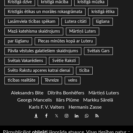
Kristīgā dzīve
kristīgā mācība
kristīgā mūzika
Kristīgās ētikas un morāles rokasgrāmata
kristīgā ētika
Lasāmviela ticības spēkam
Lutera citāti
lūgšana
Mazā katehisma skaidrojums
Mārtiņš Luters
par lūgšanu
Piecas minūtes kopā ar Luteru
Pāvila vēstules galatiešiem skaidrojums
Svētais Gars
Svētais Vakarēdiens
Svētie Raksti
Svēto Rakstu apceres katrai dienai
ticība
ticības realitāte
Tēvreize
velns
Aleksandrs Bite
Dītrihs Bonhēfers
Mārtiņš Luters
Georgs Mancelis
Ilārs Plūme
Markku Särelä
Karls F. V. Valters
Hermanis Zasse
Draugiem
Facebook
Twitter
Instagram
LinkedIn
whatsapp
RSS
Pārpublicējot
obligāti
jānorāda atsauce. Visas tiesības patur
::