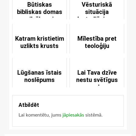
Būtiskas
Vēsturiskā
bibliskas domas
situācija
par cilvēka miesu
lestadiānisma
šūpulī
Katram kristietim
Mīlestība pret
uzlikts krusts
teoloģiju
Lūgšanas īstais
Lai Tava dzīve
noslēpums
nestu svētīgus
augļus
Atbildēt
Lai komentētu, jums
jāpiesakās
sistēmā.