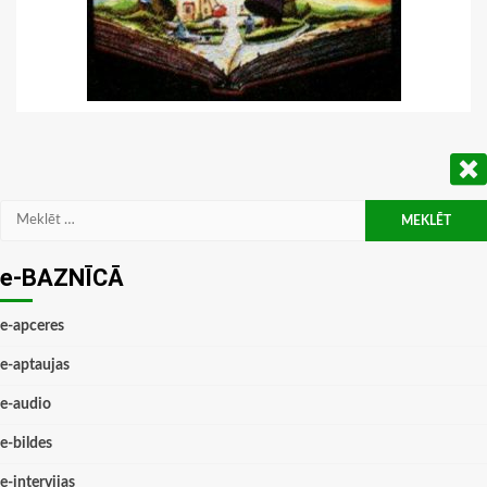
Meklēt:
e-BAZNĪCĀ
e-apceres
e-aptaujas
e-audio
e-bildes
e-intervijas