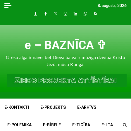
Skip
8. augusts, 2026
to
Draugiem
Facebook
Twitter
Instagram
LinkedIn
whatsapp
RSS
content
e – BAZNĪCA ✞
Grēka alga ir nāve, bet Dieva balva ir mūžīga dzīvība Kristū
Jēzū, mūsu Kungā.
E-KONTAKTI
E-PROJEKTS
E-ARHĪVS
E-POLEMIKA
E-BĪBELE
E-TICĪBA
E-LTA