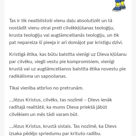
Tas ir tik neatbilstoši vienu daļu absolutizēt un tā
nostādīt vienu otrai pretī cilvēkkļūšanas teoloģiju,
krusta teoloģiju vai augšāmcelšanās teoloģiju, un tik
pat nepareiza šī pieeja ir arī domājot par kristīgu dzīvi.
Kristīgā ētika, kas būtu balstīta vienīgi uz Dieva kļūšanu
par cilvēku, viegli vestu pie kompromisiem, vienīgi
krustā vai uz augšāmcelšanos balstīta ētika novestu pie
radikālisma un sapņošanas.
Tikai vienība atbrīvo no pretrunām.
…Jēzus Kristus, cilvēks, tas nozīmē – Dievs ienāk
radītajā realitātē, ka mums Dieva priekšā jābūt
cilvēkiem un mēs tādi varam būt.
…Jēzus Kristus, krustā sistais. Tas nozīmē, ka Dievs
izsaka pēdējo spriedumu par kritušo radību.