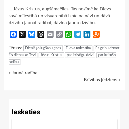
… Jēzus Kristus, augšāmcēlies. Tas nozīmē ka Dievs
savā mīlestībā un visvarenībā iznīcina nāvi un dāvā
dzīvību jaunai radībai, dāvina jaunu dzīvību.
Facebook
X
Bluesky
Threads
Email
Copy
WhatsApp
Telegram
LinkedIn
Draugiem
Link
Tēmas:
Dienišķo lūgšanu gads
Dieva mīlestība
Es gribu dzīvot
šīs dienas ar Tevi
Jēzus Kristus
par kristīgu dzīvi
par kritušo
radību
Continue
« Jaunā radība
Brīvības jēdziens »
Reading
Ieskaties