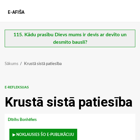
E-AFIŠA
115. Kādu prasību Dievs mums ir devis ar devīto un
desmito bausli?
Sākums
Krustā sistā patiesība
E-REFLEKSIJAS
Krustā sistā patiesība
Dītrihs Bonhēfers
▶ NOKLAUSIES ŠO E-PUBLIKĀCIJU