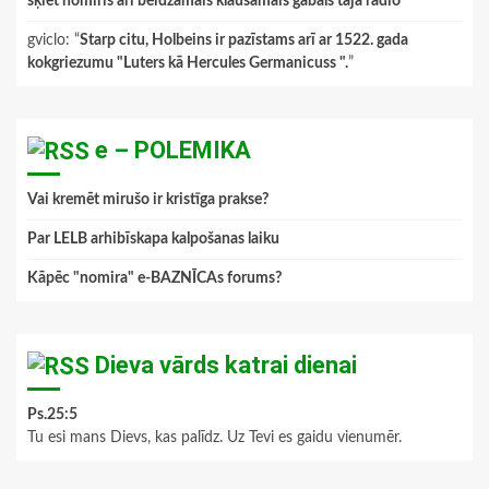
šķiet nomiris arī beidzamais klausāmais gabals tajā radio
”
gviclo
: “
Starp citu, Holbeins ir pazīstams arī ar 1522. gada
kokgriezumu "Luters kā Hercules Germanicuss ".
”
e – POLEMIKA
Vai kremēt mirušo ir kristīga prakse?
Par LELB arhibīskapa kalpošanas laiku
Kāpēc "nomira" e-BAZNĪCAs forums?
Dieva vārds katrai dienai
Ps.25:5
Tu esi mans Dievs, kas palīdz. Uz Tevi es gaidu vienumēr.