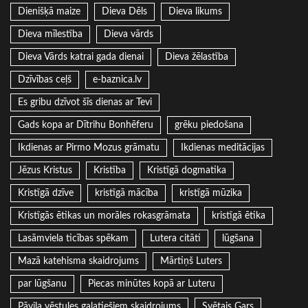
Dienišķā maize
Dieva Dēls
Dieva likums
Dieva mīlestība
Dieva vārds
Dieva Vārds katrai gada dienai
Dieva žēlastība
Dzīvības ceļš
e-baznica.lv
Es gribu dzīvot šīs dienas ar Tevi
Gads kopa ar Dītrihu Bonhēferu
grēku piedošana
Ikdienas ar Pirmo Mozus grāmatu
Ikdienas meditācijas
Jēzus Kristus
Kristība
Kristīgā dogmatika
Kristīgā dzīve
kristīgā mācība
kristīgā mūzika
Kristīgās ētikas un morāles rokasgrāmata
kristīgā ētika
Lasāmviela ticības spēkam
Lutera citāti
lūgšana
Mazā katehisma skaidrojums
Mārtiņš Luters
par lūgšanu
Piecas minūtes kopā ar Luteru
Pāvila vēstules galatiešiem skaidrojums
Svētais Gars