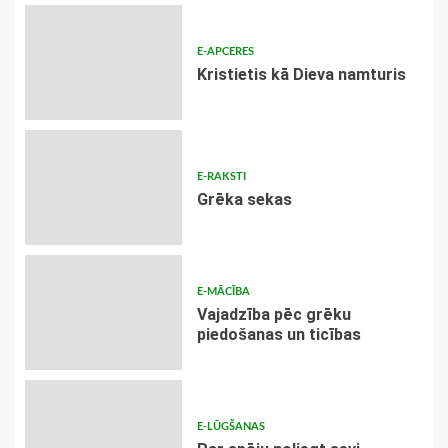
E-APCERES
Kristietis kā Dieva namturis
E-RAKSTI
Grēka sekas
E-MĀCĪBA
Vajadzība pēc grēku
piedošanas un ticības
E-LŪGŠANAS