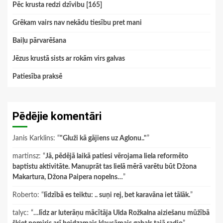
Pēc krusta redzi dzīvibu [165]
Grēkam vairs nav nekādu tiesību pret mani
Baiļu pārvarēšana
Jēzus krustā sists ar rokām virs galvas
Patiesība praksē
Pēdējie komentāri
Janis Karklins
: “
"Gluži kā gājiens uz Aglonu.."
”
martinsz
: “
Jā, pēdējā laikā patiesi vērojama liela reformēto
baptistu aktivitāte. Manuprāt tas lielā mērā varētu būt Džona
Makartura, Džona Paipera nopelns…
”
Roberto
: “
līdzībā es teiktu: .. suņi rej, bet karavāna iet tālāk.
”
talyc
: “
…līdz ar luterāņu mācītāja Ulda Rožkalna aiziešanu mūžībā