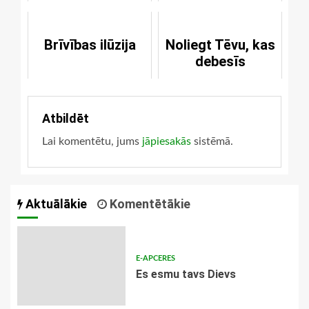
pacietību
Brīvības ilūzija
Noliegt Tēvu, kas
debesīs
Atbildēt
Lai komentētu, jums
jāpiesakās
sistēmā.
Aktuālākie
Komentētākie
E-APCERES
Es esmu tavs Dievs