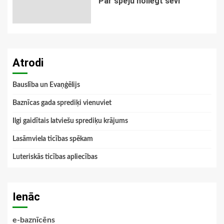
Par spēju noliegt sevi
Atrodi
Bauslība un Evaņģēlijs
Baznīcas gada sprediķi vienuviet
Ilgi gaidītais latviešu sprediķu krājums
Lasāmviela ticības spēkam
Luteriskās ticības apliecības
Ienāc
e-baznīcēns