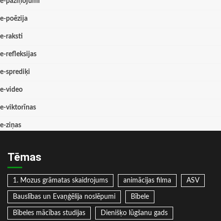
e-paziņojumi
e-poēzija
e-raksti
e-refleksijas
e-sprediķi
e-video
e-viktorīnas
e-ziņas
Tēmas
1. Mozus grāmatas skaidrojums
animācijas filma
ASV
Bauslības un Evaņģēlija noslēpumi
Bībele
Bībeles mācības studijas
Dienišķo lūgšanu gads