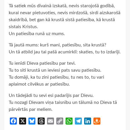
Tā satiek mūs dīvainā izskatā, nevis starojošā godībā,
kurai nevar pietuvoties, nevis mirdzošā, sirdi aizskarošā
skaidrībā, bet gan kā krustā sistā patiesība, kā krustā
sistais Kristus.
Un patiesība runā uz mums.
Tā jautā mums: kurš mani, patiesību, sita krustā?
Un tā atbild jau tai pašā acumirklī: skaties, tu to izdarīji.
Tu ienīdi Dieva patiesību par tevi.
Tu to siti krustā un ieviesi pats savu patiesību.
Tu domāji, ka tu zini patiesību, tu nes to, tu vari
aplaimot cilvēkus ar patiesību.
Un tādejādi tu sevi esi padarījis par Dievu.
Tu nozagi Dievam viņa taisnību un tālumā no Dieva tā
pārvērtās par meliem.
Facebook
X
Bluesky
Threads
Email
Copy
WhatsApp
Telegram
LinkedIn
Draugiem
Link