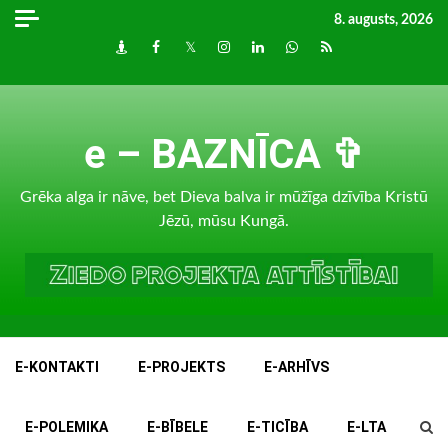
Skip
8. augusts, 2026
to
Draugiem
Facebook
Twitter
Instagram
LinkedIn
whatsapp
RSS
content
e – BAZNĪCA ✞
Grēka alga ir nāve, bet Dieva balva ir mūžīga dzīvība Kristū
Jēzū, mūsu Kungā.
E-KONTAKTI
E-PROJEKTS
E-ARHĪVS
E-POLEMIKA
E-BĪBELE
E-TICĪBA
E-LTA