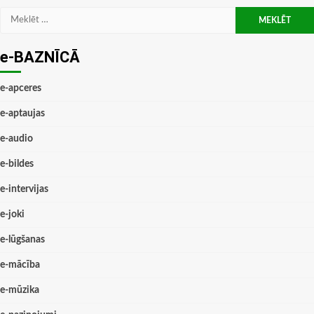
Meklēt:
e-BAZNĪCĀ
e-apceres
e-aptaujas
e-audio
e-bildes
e-intervijas
e-joki
e-lūgšanas
e-mācība
e-mūzika