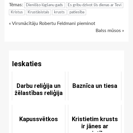
Tēmas:
Dienišķo lūgšanu gads
Es gribu dzīvot šīs dienas ar Tevi
Kristus
Krustāsistais
krusts
patiesība
Continue
« Virsmācītāju Robertu Feldmani pieminot
Balss mūsos »
Reading
Ieskaties
Darbu reliģija un
Baznīca un tiesa
žēlastības reliģija
Kapussvētkos
Kristietim krusts
ir jānes ar