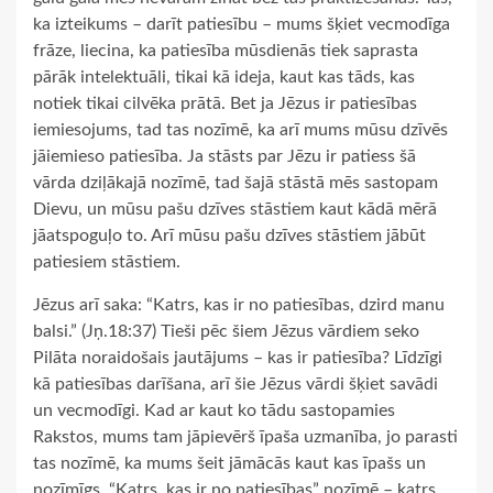
ka izteikums – darīt patiesību – mums šķiet vecmodīga
frāze, liecina, ka patiesība mūsdienās tiek saprasta
pārāk intelektuāli, tikai kā ideja, kaut kas tāds, kas
notiek tikai cilvēka prātā. Bet ja Jēzus ir patiesības
iemiesojums, tad tas nozīmē, ka arī mums mūsu dzīvēs
jāiemieso patiesība. Ja stāsts par Jēzu ir patiess šā
vārda dziļākajā nozīmē, tad šajā stāstā mēs sastopam
Dievu, un mūsu pašu dzīves stāstiem kaut kādā mērā
jāatspoguļo to. Arī mūsu pašu dzīves stāstiem jābūt
patiesiem stāstiem.
Jēzus arī saka: “Katrs, kas ir no patiesības, dzird manu
balsi.” (Jņ.18:37) Tieši pēc šiem Jēzus vārdiem seko
Pilāta noraidošais jautājums – kas ir patiesība? Līdzīgi
kā patiesības darīšana, arī šie Jēzus vārdi šķiet savādi
un vecmodīgi. Kad ar kaut ko tādu sastopamies
Rakstos, mums tam jāpievērš īpaša uzmanība, jo parasti
tas nozīmē, ka mums šeit jāmācās kaut kas īpašs un
nozīmīgs. “Katrs, kas ir no patiesības” nozīmē – katrs,