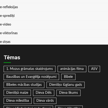
e-refleksijas
e-sprediķi
e-video
e-viktorīnas
e-ziņas
Tēmas
1. Mozus grāmatas skaidrojums
animācijas filma
ASV
Bauslības un Evaņģēlija noslēpumi
Bībele
Bībeles mācības studijas
Dienišķo lūgšanu gads
Dienišķā maize
Dieva Dēls
Dieva likums
Dieva mīlestība
Dieva vārds