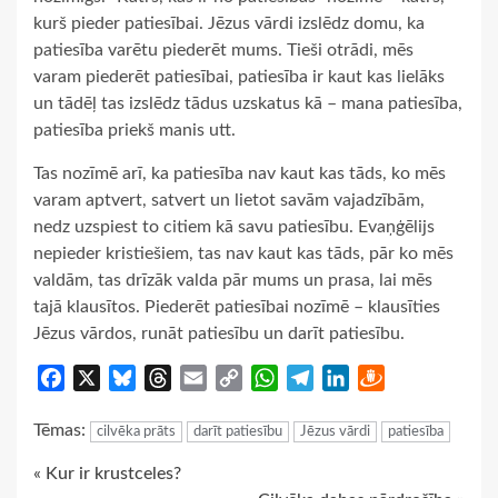
kurš pieder patiesībai. Jēzus vārdi izslēdz domu, ka
patiesība varētu piederēt mums. Tieši otrādi, mēs
varam piederēt patiesībai, patiesība ir kaut kas lielāks
un tādēļ tas izslēdz tādus uzskatus kā – mana patiesība,
patiesība priekš manis utt.
Tas nozīmē arī, ka patiesība nav kaut kas tāds, ko mēs
varam aptvert, satvert un lietot savām vajadzībām,
nedz uzspiest to citiem kā savu patiesību. Evaņģēlijs
nepieder kristiešiem, tas nav kaut kas tāds, pār ko mēs
valdām, tas drīzāk valda pār mums un prasa, lai mēs
tajā klausītos. Piederēt patiesībai nozīmē – klausīties
Jēzus vārdos, runāt patiesību un darīt patiesību.
Facebook
X
Bluesky
Threads
Email
Copy
WhatsApp
Telegram
LinkedIn
Draugiem
Link
Tēmas:
cilvēka prāts
darīt patiesību
Jēzus vārdi
patiesība
Continue
« Kur ir krustceles?