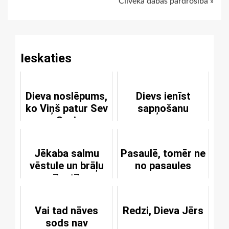
Cilvēka dabas pārdrošība »
Reading
Ieskaties
Dieva noslēpums,
Dievs ienīst
ko Viņš patur Sev
sapņošanu
un Saviem
bērniem
Jēkaba salmu
Pasaulē, tomēr ne
vēstule un brāļu
no pasaules
mīlestība
Vai tad nāves
Redzi, Dieva Jērs
sods nav