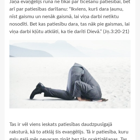
Jāņa evaņģēlijs runā ne tikai par ticēšanu patiesībai, bet
arī par patiesības darīšanu: “Ikviens, kurš dara ļaunu,
nīst gaismu un nenāk gaismā, lai viņa darbi netiktu
nosodīti. Bet kas patiesību dara, tas nāk pie gaismas, lai
viņa darbi kļūtu atklāti, ka tie darīti Dievā.” (Jņ.3:20-21)
Tas ir vēl viens ieskats patiesības daudzpusīgajā
raksturā, kā to atklāj šis evaņģēlijs. Tā ir patiesība, kuru
galu galā mēs nevaram zināt bez tās praktizēšanas. Tas,