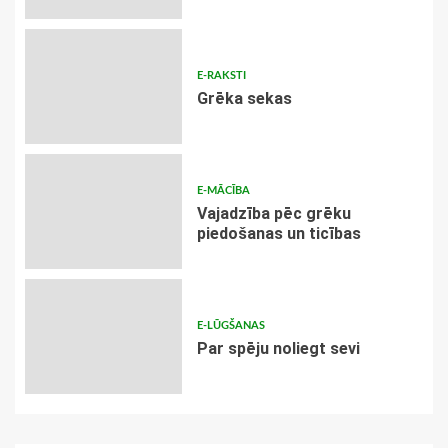
E-RAKSTI
Grēka sekas
E-MĀCĪBA
Vajadzība pēc grēku
piedošanas un ticības
E-LŪGŠANAS
Par spēju noliegt sevi