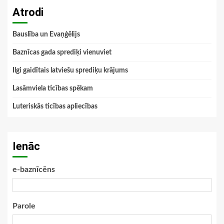
Atrodi
Bauslība un Evaņģēlijs
Baznīcas gada sprediķi vienuviet
Ilgi gaidītais latviešu sprediķu krājums
Lasāmviela ticības spēkam
Luteriskās ticības apliecības
Ienāc
e-baznīcēns
Parole