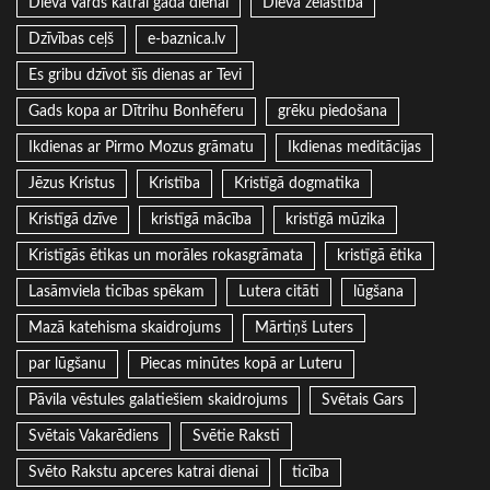
Dieva Vārds katrai gada dienai
Dieva žēlastība
Dzīvības ceļš
e-baznica.lv
Es gribu dzīvot šīs dienas ar Tevi
Gads kopa ar Dītrihu Bonhēferu
grēku piedošana
Ikdienas ar Pirmo Mozus grāmatu
Ikdienas meditācijas
Jēzus Kristus
Kristība
Kristīgā dogmatika
Kristīgā dzīve
kristīgā mācība
kristīgā mūzika
Kristīgās ētikas un morāles rokasgrāmata
kristīgā ētika
Lasāmviela ticības spēkam
Lutera citāti
lūgšana
Mazā katehisma skaidrojums
Mārtiņš Luters
par lūgšanu
Piecas minūtes kopā ar Luteru
Pāvila vēstules galatiešiem skaidrojums
Svētais Gars
Svētais Vakarēdiens
Svētie Raksti
Svēto Rakstu apceres katrai dienai
ticība