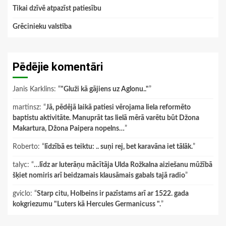
Tikai dzīvē atpazīst patiesību
Grēcinieku valstība
Pēdējie komentāri
Janis Karklins
: “
"Gluži kā gājiens uz Aglonu.."
”
martinsz
: “
Jā, pēdējā laikā patiesi vērojama liela reformēto
baptistu aktivitāte. Manuprāt tas lielā mērā varētu būt Džona
Makartura, Džona Paipera nopelns…
”
Roberto
: “
līdzībā es teiktu: .. suņi rej, bet karavāna iet tālāk.
”
talyc
: “
…līdz ar luterāņu mācītāja Ulda Rožkalna aiziešanu mūžībā
šķiet nomiris arī beidzamais klausāmais gabals tajā radio
”
gviclo
: “
Starp citu, Holbeins ir pazīstams arī ar 1522. gada
kokgriezumu "Luters kā Hercules Germanicuss ".
”