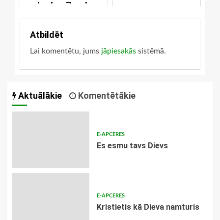
slepkavība, ko
aizliedz piektais
bauslis?
Atbildēt
Lai komentētu, jums
jāpiesakās
sistēmā.
Aktuālākie
Komentētākie
E-APCERES
Es esmu tavs Dievs
E-APCERES
Kristietis kā Dieva namturis