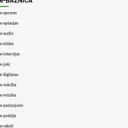
e-BAZNĪCĀ
e-apceres
e-aptaujas
e-audio
e-bildes
e-intervijas
e-joki
e-lūgšanas
e-mācība
e-mūzika
e-paziņojumi
e-poēzija
e-raksti