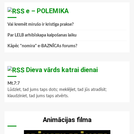
e – POLEMIKA
Vai kremēt mirušo ir kristīga prakse?
Par LELB arhibīskapa kalpošanas laiku
Kāpēc "nomira" e-BAZNĪCAs forums?
Dieva vārds katrai dienai
Mt.7:7
Lūdziet, tad jums taps dots; meklējiet, tad jūs atradīsit;
klaudziniet, tad jums taps atvērts.
Animācijas filma