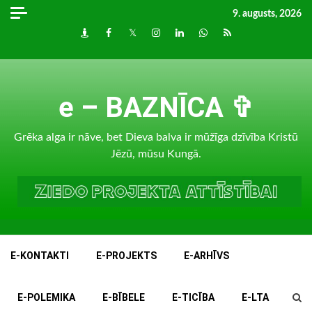
Skip
9. augusts, 2026
to
Draugiem
Facebook
Twitter
Instagram
LinkedIn
whatsapp
RSS
content
e – BAZNĪCA ✞
Grēka alga ir nāve, bet Dieva balva ir mūžīga dzīvība Kristū
Jēzū, mūsu Kungā.
E-KONTAKTI
E-PROJEKTS
E-ARHĪVS
E-POLEMIKA
E-BĪBELE
E-TICĪBA
E-LTA