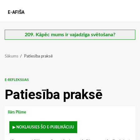
E-AFIŠA
209. Kāpēc mums ir vajadzīga svētošana?
Sākums
Patiesība praksē
E-REFLEKSIJAS
Patiesība praksē
Ilārs Plūme
▶ NOKLAUSIES ŠO E-PUBLIKĀCIJU