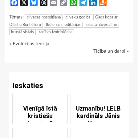
Facebook
X
Bluesky
Threads
Email
Copy
WhatsApp
Telegram
LinkedIn
Draugiem
Link
Tēmas:
cilvēces nosodīšana
cilvēku godība
Gads kopa ar
Dītrihu Bonhēferu
Ikdienas meditācijas
krusta nāves zīme
krustā sistais
radības iznīcināšana
Continue
« Evolūcijas teorija
Ticība un darbi »
Reading
Ieskaties
Vienīgā īstā
Uzmanību! LELB
kristiešu
kardināls Jānis
baznīca?
Vanags