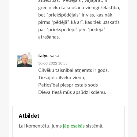
attiecības. “Pēdējais”, viņaprāt, ir
grēcinieka taisnošana vienīgi žēlastībā,
bet “priekšpēdējais” ir viss, kas nāk
pirms “pēdējā”, kā arī, kas tiek uzskatīs
par “priekšpēdējo” pēc “pēdējā”
atrašanas.
talyc
saka:
30.03.2022 10:55
Cilvēku taisnībai atņemts ir gods,
Tiesājot cilvēku vienu;
Patiesībai piespriestais sods
Dieva tiesā mūs apsūdz ikdienu.
Atbildēt
Lai komentētu, jums
jāpiesakās
sistēmā.