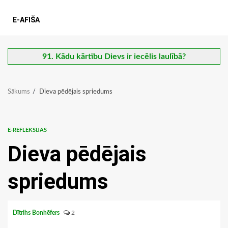
E-AFIŠA
91. Kādu kārtību Dievs ir iecēlis laulībā?
Sākums
Dieva pēdējais spriedums
E-REFLEKSIJAS
Dieva pēdējais
spriedums
Dītrihs Bonhēfers
2