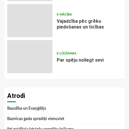
E-MĀCĪBA
Vajadzība pēc grēku
piedošanas un ticības
E-LŪGŠANAS
Par spēju noliegt sevi
Atrodi
Bauslība un Evaņģēlijs
Baznīcas gada sprediķi vienuviet