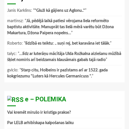
Janis Karklins
: “
"Gluži kā gājiens uz Aglonu.."
”
martinsz
: “
Jā, pēdējā laikā patiesi vērojama liela reformēto
baptistu aktivitāte. Manuprāt tas lielā mērā varētu būt Džona
Makartura, Džona Paipera nopelns…
”
Roberto
: “
līdzībā es teiktu: .. suņi rej, bet karavāna iet tālāk.
”
talyc
: “
…līdz ar luterāņu mācītāja Ulda Rožkalna aiziešanu mūžībā
šķiet nomiris arī beidzamais klausāmais gabals tajā radio
”
gviclo
: “
Starp citu, Holbeins ir pazīstams arī ar 1522. gada
kokgriezumu "Luters kā Hercules Germanicuss ".
”
e – POLEMIKA
Vai kremēt mirušo ir kristīga prakse?
Par LELB arhibīskapa kalpošanas laiku