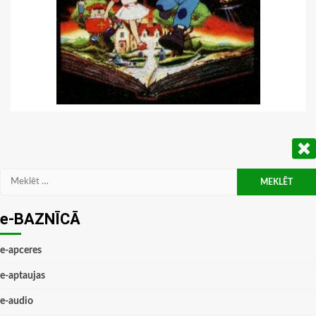
Meklēt:
e-BAZNĪCĀ
e-apceres
e-aptaujas
e-audio