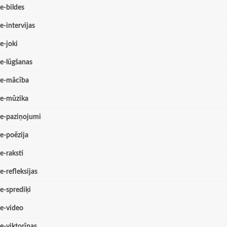
e-bildes
e-intervijas
e-joki
e-lūgšanas
e-mācība
e-mūzika
e-paziņojumi
e-poēzija
e-raksti
e-refleksijas
e-sprediķi
e-video
e-viktorīnas