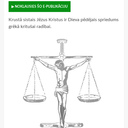
▶ NOKLAUSIES ŠO E-PUBLIKĀCIJU
Krustā sistais Jēzus Kristus ir Dieva pēdējais spriedums
grēkā kritušai radībai.