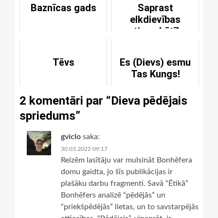
Baznīcas gads
Saprast
elkdievības
patieso būtību
Tēvs
Es (Dievs) esmu
Tas Kungs!
2 komentāri par “
Dieva pēdējais
spriedums
”
gviclo
saka:
30.03.2022 09:17
Reizēm lasītāju var mulsināt Bonhēfera
domu gaidta, jo šīs publikācijas ir
plašāku darbu fragmenti. Savā “Ētikā”
Bonhēfers analizē “pēdējās” un
“priekšpēdējās” lietas, un to savstarpējās