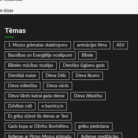
e-ziņas
Tēmas
1. Mozus grāmatas skaidrojums
animācijas filma
ASV
Bauslības un Evaņģēlija noslēpumi
Bībele
Bībeles mācības studijas
Dienišķo lūgšanu gads
Dienišķā maize
Dieva Dēls
Dieva likums
Dieva mīlestība
Dieva vārds
Dieva Vārds katrai gada dienai
Dieva žēlastība
Dzīvības ceļš
e-baznica.lv
Es gribu dzīvot šīs dienas ar Tevi
Gads kopa ar Dītrihu Bonhēferu
grēku piedošana
Ikdienas ar Pirmo Mozus grāmatu
Ikdienas meditācijas