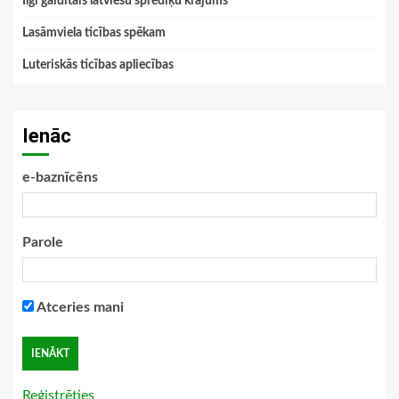
Ilgi gaidītais latviešu sprediķu krājums
Lasāmviela ticības spēkam
Luteriskās ticības apliecības
Ienāc
e-baznīcēns
Parole
Atceries mani
Reģistrēties