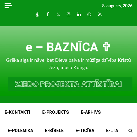
Skip
8. augusts, 2026
to
Draugiem
Facebook
Twitter
Instagram
LinkedIn
whatsapp
RSS
content
e – BAZNĪCA ✞
Grēka alga ir nāve, bet Dieva balva ir mūžīga dzīvība Kristū
Jēzū, mūsu Kungā.
E-KONTAKTI
E-PROJEKTS
E-ARHĪVS
E-POLEMIKA
E-BĪBELE
E-TICĪBA
E-LTA