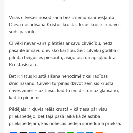
Visas cilvēces nosodīšana bez izņēmuma ir iekļauta
Dieva nosodīšanā Kristus krustā. Jēzus krusts ir nāves
sods pasaulei.
Cilvēki nevar vairs plātīties ar savu cilvēcību, nedz
pasaule ar savu dievišķo kārtību. Šeit cilvēku godība ir
pilnībā beigusies piekautā, asiņojošā un apspļaudītā
Krustāsistajā.
Bet Kristus krustā sišana nenozīmē tikai radības
iznīcināšanu. Cilvēki turpinās dzīvot zem šīs krusta
nāves zīmes – uz tiesu, kad to ienīdīs, un uz glābšanu,
kad to pieņems.
Pēdējais ir kļuvis reāls krustā – kā tiesa pār visu
priekšpēdējo, bet tajā pašā laikā kā žēlastība
priekšpēdējam, kas noliecas pēdējā sprieduma priekšā.