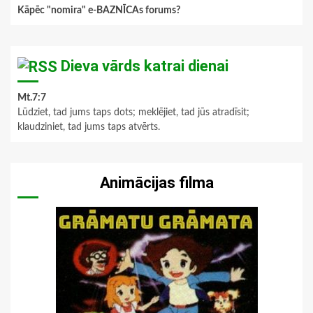
Kāpēc "nomira" e-BAZNĪCAs forums?
Dieva vārds katrai dienai
Mt.7:7
Lūdziet, tad jums taps dots; meklējiet, tad jūs atradīsit;
klaudziniet, tad jums taps atvērts.
Animācijas filma