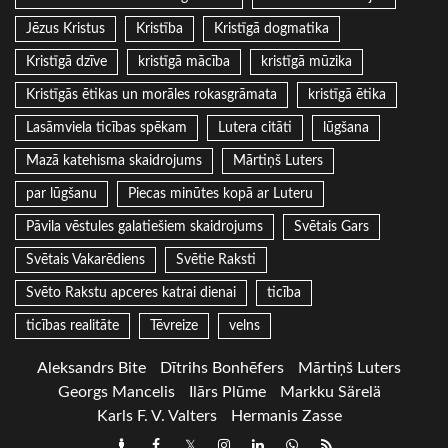
Jēzus Kristus
Kristība
Kristīgā dogmatika
Kristīgā dzīve
kristīgā mācība
kristīgā mūzika
Kristīgās ētikas un morāles rokasgrāmata
kristīgā ētika
Lasāmviela ticības spēkam
Lutera citāti
lūgšana
Mazā katehisma skaidrojums
Mārtiņš Luters
par lūgšanu
Piecas minūtes kopā ar Luteru
Pāvila vēstules galatiešiem skaidrojums
Svētais Gars
Svētais Vakarēdiens
Svētie Raksti
Svēto Rakstu apceres katrai dienai
ticība
ticības realitāte
Tēvreize
velns
Aleksandrs Bite
Dītrihs Bonhēfers
Mārtiņš Luters
Georgs Mancelis
Ilārs Plūme
Markku Särelä
Karls F. V. Valters
Hermanis Zasse
Draugiem
Facebook
Twitter
Instagram
LinkedIn
whatsapp
RSS