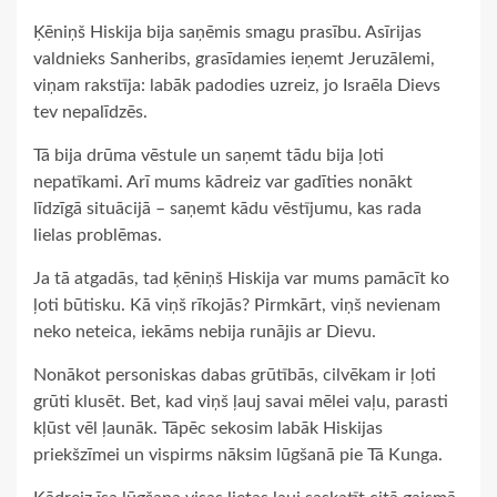
Ķēniņš Hiskija bija saņēmis smagu prasību. Asīrijas
valdnieks Sanheribs, grasīdamies ieņemt Jeruzālemi,
viņam rakstīja: labāk padodies uzreiz, jo Israēla Dievs
tev nepalīdzēs.
Tā bija drūma vēstule un saņemt tādu bija ļoti
nepatīkami. Arī mums kādreiz var gadīties nonākt
līdzīgā situācijā – saņemt kādu vēstījumu, kas rada
lielas problēmas.
Ja tā atgadās, tad ķēniņš Hiskija var mums pamācīt ko
ļoti būtisku. Kā viņš rīkojās? Pirmkārt, viņš nevienam
neko neteica, iekāms nebija runājis ar Dievu.
Nonākot personiskas dabas grūtībās, cilvēkam ir ļoti
grūti klusēt. Bet, kad viņš ļauj savai mēlei vaļu, parasti
kļūst vēl ļaunāk. Tāpēc sekosim labāk Hiskijas
priekšzīmei un vispirms nāksim lūgšanā pie Tā Kunga.