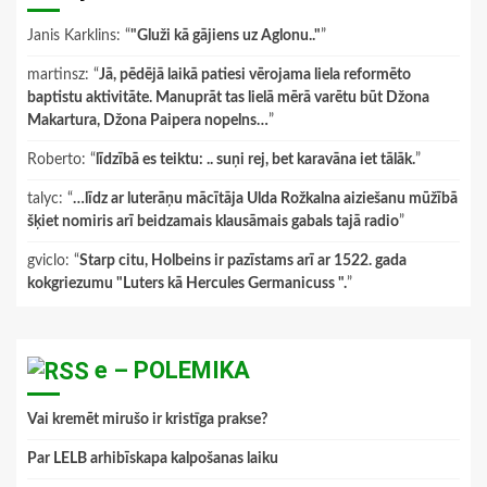
Janis Karklins
: “
"Gluži kā gājiens uz Aglonu.."
”
martinsz
: “
Jā, pēdējā laikā patiesi vērojama liela reformēto
baptistu aktivitāte. Manuprāt tas lielā mērā varētu būt Džona
Makartura, Džona Paipera nopelns…
”
Roberto
: “
līdzībā es teiktu: .. suņi rej, bet karavāna iet tālāk.
”
talyc
: “
…līdz ar luterāņu mācītāja Ulda Rožkalna aiziešanu mūžībā
šķiet nomiris arī beidzamais klausāmais gabals tajā radio
”
gviclo
: “
Starp citu, Holbeins ir pazīstams arī ar 1522. gada
kokgriezumu "Luters kā Hercules Germanicuss ".
”
e – POLEMIKA
Vai kremēt mirušo ir kristīga prakse?
Par LELB arhibīskapa kalpošanas laiku