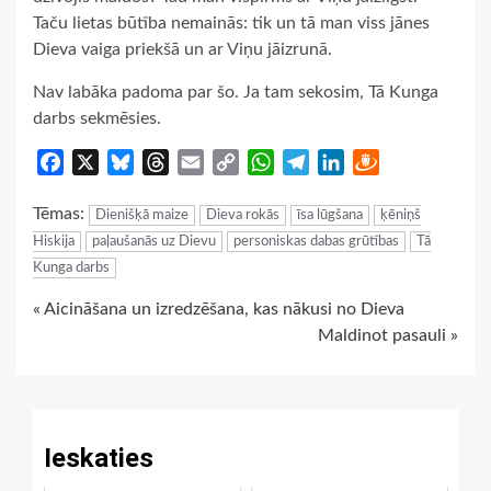
Taču lietas būtība nemainās: tik un tā man viss jānes
Dieva vaiga priekšā un ar Viņu jāizrunā.
Nav labāka padoma par šo. Ja tam sekosim, Tā Kunga
darbs sekmēsies.
Facebook
X
Bluesky
Threads
Email
Copy
WhatsApp
Telegram
LinkedIn
Draugiem
Link
Tēmas:
Dienišķā maize
Dieva rokās
īsa lūgšana
ķēniņš
Hiskija
paļaušanās uz Dievu
personiskas dabas grūtības
Tā
Kunga darbs
Continue
« Aicināšana un izredzēšana, kas nākusi no Dieva
Maldinot pasauli »
Reading
Ieskaties