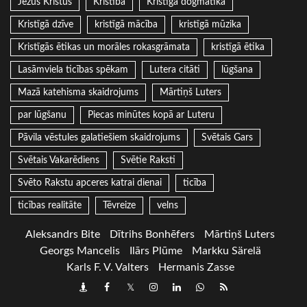
Jēzus Kristus
Kristība
Kristīgā dogmatika
Kristīgā dzīve
kristīgā mācība
kristīgā mūzika
Kristīgās ētikas un morāles rokasgrāmata
kristīgā ētika
Lasāmviela ticības spēkam
Lutera citāti
lūgšana
Mazā katehisma skaidrojums
Mārtiņš Luters
par lūgšanu
Piecas minūtes kopā ar Luteru
Pāvila vēstules galatiešiem skaidrojums
Svētais Gars
Svētais Vakarēdiens
Svētie Raksti
Svēto Rakstu apceres katrai dienai
ticība
ticības realitāte
Tēvreize
velns
Aleksandrs Bite
Dītrihs Bonhēfers
Mārtiņš Luters
Georgs Mancelis
Ilārs Plūme
Markku Särelä
Karls F. V. Valters
Hermanis Zasse
Draugiem
Facebook
Twitter
Instagram
LinkedIn
whatsapp
RSS