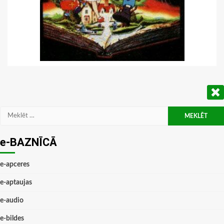
Meklēt:
e-BAZNĪCĀ
e-apceres
e-aptaujas
e-audio
e-bildes