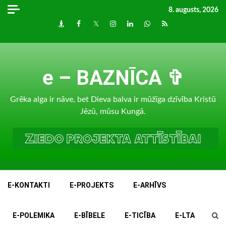
Skip
8. augusts, 2026
to
Draugiem
Facebook
Twitter
Instagram
LinkedIn
whatsapp
RSS
content
e – BAZNĪCA ✞
Grēka alga ir nāve, bet Dieva balva ir mūžīga dzīvība Kristū
Jēzū, mūsu Kungā.
E-KONTAKTI
E-PROJEKTS
E-ARHĪVS
E-POLEMIKA
E-BĪBELE
E-TICĪBA
E-LTA