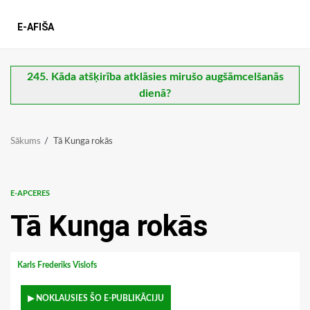
E-AFIŠA
245. Kāda atšķirība atklāsies mirušo augšāmcelšanās
dienā?
Sākums
Tā Kunga rokās
E-APCERES
Tā Kunga rokās
Karls Frederiks Vislofs
▶ NOKLAUSIES ŠO E-PUBLIKĀCIJU