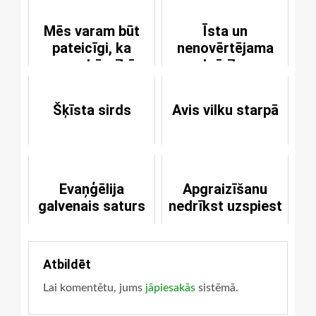
Mēs varam būt
Īsta un
pateicīgi, ka
nenovērtējama
esam bērnībā
brīvība
dzirdējuši Dieva
vārdu
Šķīsta sirds
Avis vilku starpā
Evaņģēlija
Apgraizīšanu
galvenais saturs
nedrīkst uzspiest
Atbildēt
Lai komentētu, jums
jāpiesakās
sistēmā.