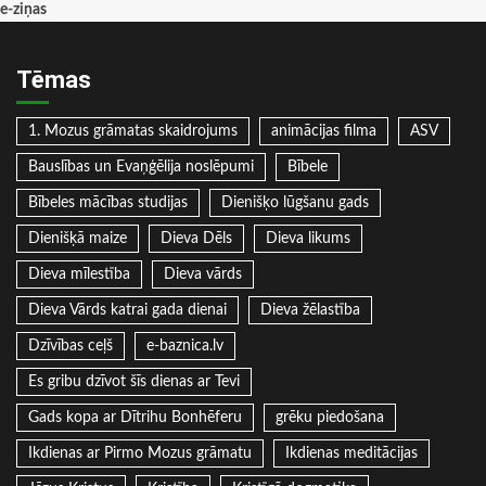
e-ziņas
Tēmas
1. Mozus grāmatas skaidrojums
animācijas filma
ASV
Bauslības un Evaņģēlija noslēpumi
Bībele
Bībeles mācības studijas
Dienišķo lūgšanu gads
Dienišķā maize
Dieva Dēls
Dieva likums
Dieva mīlestība
Dieva vārds
Dieva Vārds katrai gada dienai
Dieva žēlastība
Dzīvības ceļš
e-baznica.lv
Es gribu dzīvot šīs dienas ar Tevi
Gads kopa ar Dītrihu Bonhēferu
grēku piedošana
Ikdienas ar Pirmo Mozus grāmatu
Ikdienas meditācijas