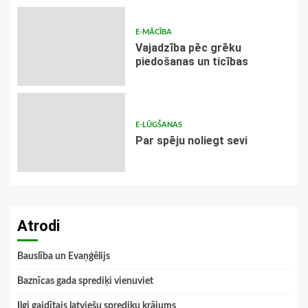
E-MĀCĪBA
Vajadzība pēc grēku
piedošanas un ticības
E-LŪGŠANAS
Par spēju noliegt sevi
Atrodi
Bauslība un Evaņģēlijs
Baznīcas gada sprediķi vienuviet
Ilgi gaidītais latviešu sprediķu krājums