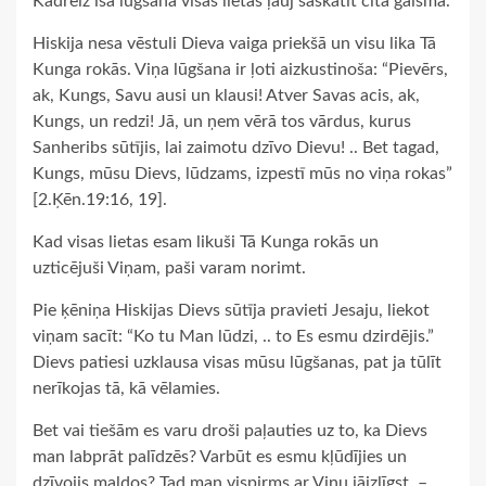
Kādreiz īsa lūgšana visas lietas ļauj saskatīt citā gaismā.
Hiskija nesa vēstuli Dieva vaiga priekšā un visu lika Tā
Kunga rokās. Viņa lūgšana ir ļoti aizkustinoša: “Pievērs,
ak, Kungs, Savu ausi un klausi! Atver Savas acis, ak,
Kungs, un redzi! Jā, un ņem vērā tos vārdus, kurus
Sanheribs sūtījis, lai zaimotu dzīvo Dievu! .. Bet tagad,
Kungs, mūsu Dievs, lūdzams, izpestī mūs no viņa rokas”
[2.Ķēn.19:16, 19].
Kad visas lietas esam likuši Tā Kunga rokās un
uzticējuši Viņam, paši varam norimt.
Pie ķēniņa Hiskijas Dievs sūtīja pravieti Jesaju, liekot
viņam sacīt: “Ko tu Man lūdzi, .. to Es esmu dzirdējis.”
Dievs patiesi uzklausa visas mūsu lūgšanas, pat ja tūlīt
nerīkojas tā, kā vēlamies.
Bet vai tiešām es varu droši paļauties uz to, ka Dievs
man labprāt palīdzēs? Varbūt es esmu kļūdījies un
dzīvojis maldos? Tad man vispirms ar Viņu jāizlīgst. –