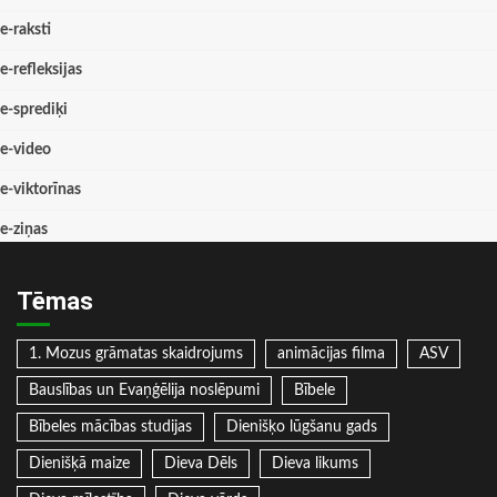
e-raksti
e-refleksijas
e-sprediķi
e-video
e-viktorīnas
e-ziņas
Tēmas
1. Mozus grāmatas skaidrojums
animācijas filma
ASV
Bauslības un Evaņģēlija noslēpumi
Bībele
Bībeles mācības studijas
Dienišķo lūgšanu gads
Dienišķā maize
Dieva Dēls
Dieva likums