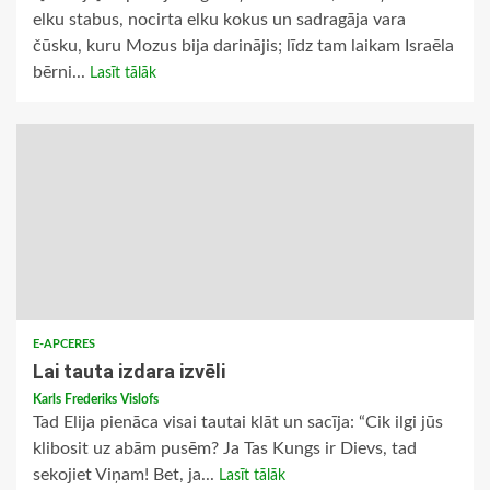
elku stabus, nocirta elku kokus un sadragāja vara
čūsku, kuru Mozus bija darinājis; līdz tam laikam Israēla
bērni...
Lasīt tālāk
E-APCERES
Lai tauta izdara izvēli
Karls Frederiks Vislofs
Tad Elija pienāca visai tautai klāt un sacīja: “Cik ilgi jūs
klibosit uz abām pusēm? Ja Tas Kungs ir Dievs, tad
sekojiet Viņam! Bet, ja...
Lasīt tālāk