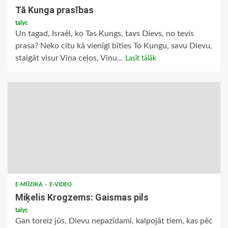
Tā Kunga prasības
talyc
Un tagad, Israēl, ko Tas Kungs, tavs Dievs, no tevis
prasa? Neko citu kā vienīgi bīties To Kungu, savu Dievu,
staigāt visur Viņa ceļos, Viņu...
Lasīt tālāk
E-MŪZIKA
E-VIDEO
Miķelis Krogzems: Gaismas pils
talyc
Gan toreiz jūs, Dievu nepazīdami, kalpojāt tiem, kas pēc