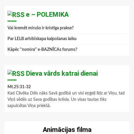
e – POLEMIKA
Vai kremēt mirušo ir kristīga prakse?
Par LELB arhibīskapa kalpošanas laiku
Kāpēc "nomira" e-BAZNĪCAs forums?
Dieva vārds katrai dienai
Mt.25:31-32
Kad Cilvēka Dēls nāks Savā godībā un visi eņģeļi līdz ar Viņu, tad
Viņš sēdēs uz Sava godības krēsla. Un visas tautas tiks
sapulcētas Viņa priekšā.
Animācijas filma