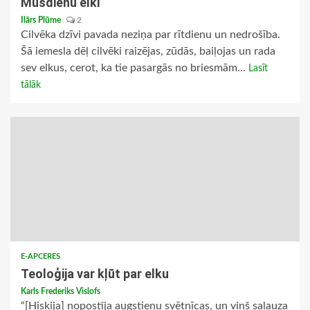
Mūsdienu elki
Ilārs Plūme
2
Cilvēka dzīvi pavada neziņa par rītdienu un nedrošība.
Šā iemesla dēļ cilvēki raizējas, zūdās, baiļojas un rada
sev elkus, cerot, ka tie pasargās no briesmām...
Lasīt
tālāk
E-APCERES
Teoloģija var kļūt par elku
Karls Frederiks Vislofs
“[Hiskija] nopostīja augstieņu svētnīcas, un viņš salauza