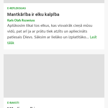
E-REFLEKSIJAS
Mantkārība ir elku kalpība
Karls Olafs Rozeniuss
Aplūkosim tikai tos elkus, kas visvairāk cieņā mūsu
vidū, pat arī ja ar prātu tiek atzīts un apliecināts
patiesais Dievs. Sāksim ar lielāko un izplatītāko...
Lasīt
tālāk
E-RAKSTI