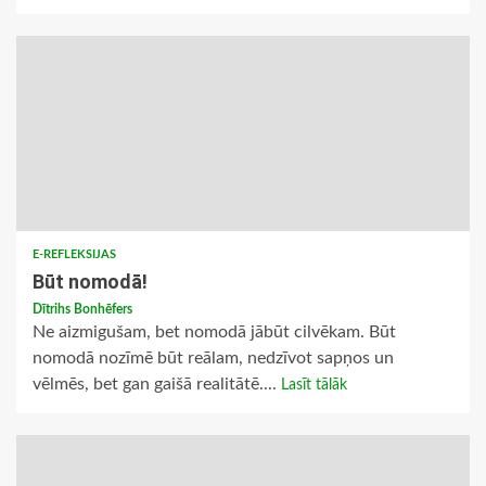
E-REFLEKSIJAS
Būt nomodā!
Dītrihs Bonhēfers
Ne aizmigušam, bet nomodā jābūt cilvēkam. Būt
nomodā nozīmē būt reālam, nedzīvot sapņos un
vēlmēs, bet gan gaišā realitātē....
Lasīt tālāk