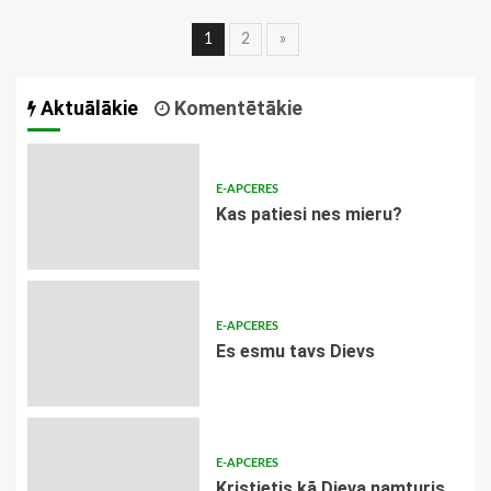
Ziņu
1
2
»
navigācija
Aktuālākie
Komentētākie
E-APCERES
​Kas patiesi nes mieru?
E-APCERES
Es esmu tavs Dievs
E-APCERES
Kristietis kā Dieva namturis