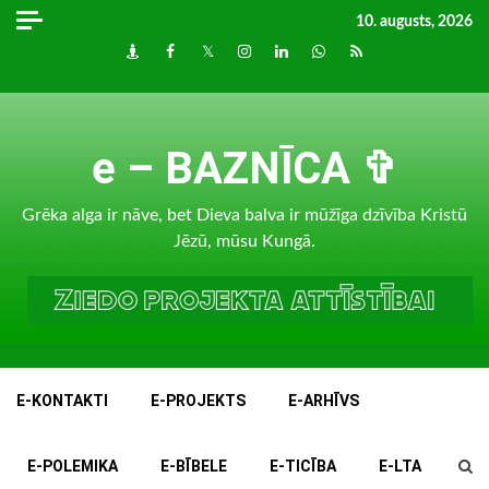
Skip
10. augusts, 2026
to
Draugiem
Facebook
Twitter
Instagram
LinkedIn
whatsapp
RSS
content
e – BAZNĪCA ✞
Grēka alga ir nāve, bet Dieva balva ir mūžīga dzīvība Kristū
Jēzū, mūsu Kungā.
E-KONTAKTI
E-PROJEKTS
E-ARHĪVS
E-POLEMIKA
E-BĪBELE
E-TICĪBA
E-LTA