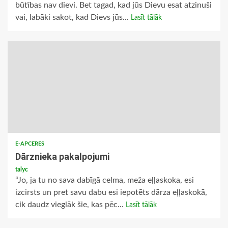
būtības nav dievi. Bet tagad, kad jūs Dievu esat atzinuši
vai, labāki sakot, kad Dievs jūs...
Lasīt tālāk
E-APCERES
Dārznieka pakalpojumi
talyc
“Jo, ja tu no sava dabīgā celma, meža eļļaskoka, esi
izcirsts un pret savu dabu esi iepotēts dārza eļļaskokā,
cik daudz vieglāk šie, kas pēc...
Lasīt tālāk