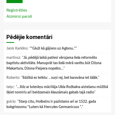
Reģistrēties
Aizmirsi paroli
Pēdējie komentāri
Janis Karklins
: “
"Gluži kā gājiens uz Aglonu.."
”
martinsz
: “
Jā, pēdējā laikā patiesi vērojama liela reformēto
baptistu aktivitāte. Manuprāt tas lielā mērā varētu būt Džona
Makartura, Džona Paipera nopelns…
”
Roberto
: “
līdzībā es teiktu: .. suņi rej, bet karavāna iet tālāk.
”
talyc
: “
…līdz ar luterāņu mācītāja Ulda Rožkalna aiziešanu mūžībā
šķiet nomiris arī beidzamais klausāmais gabals tajā radio
”
gviclo
: “
Starp citu, Holbeins ir pazīstams arī ar 1522. gada
kokgriezumu "Luters kā Hercules Germanicuss ".
”