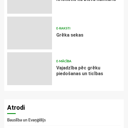
E-RAKSTI
Grēka sekas
E-MĀCĪBA
Vajadzība pēc grēku
piedošanas un ticības
Atrodi
Bauslība un Evaņģēlijs