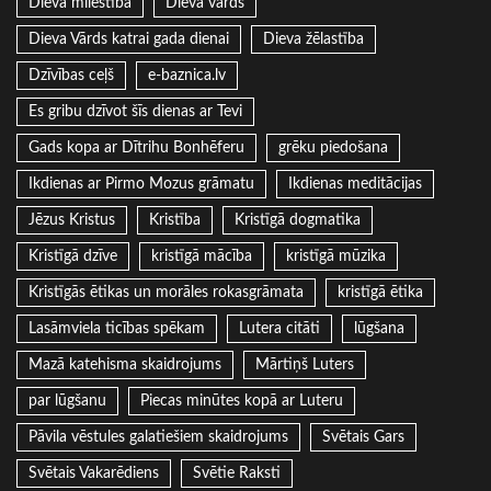
Dieva mīlestība
Dieva vārds
Dieva Vārds katrai gada dienai
Dieva žēlastība
Dzīvības ceļš
e-baznica.lv
Es gribu dzīvot šīs dienas ar Tevi
Gads kopa ar Dītrihu Bonhēferu
grēku piedošana
Ikdienas ar Pirmo Mozus grāmatu
Ikdienas meditācijas
Jēzus Kristus
Kristība
Kristīgā dogmatika
Kristīgā dzīve
kristīgā mācība
kristīgā mūzika
Kristīgās ētikas un morāles rokasgrāmata
kristīgā ētika
Lasāmviela ticības spēkam
Lutera citāti
lūgšana
Mazā katehisma skaidrojums
Mārtiņš Luters
par lūgšanu
Piecas minūtes kopā ar Luteru
Pāvila vēstules galatiešiem skaidrojums
Svētais Gars
Svētais Vakarēdiens
Svētie Raksti