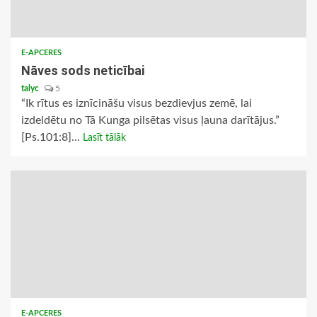
E-APCERES
Nāves sods neticībai
talyc
5
“Ik rītus es iznīcināšu visus bezdievjus zemē, lai
izdeldētu no Tā Kunga pilsētas visus ļauna darītājus.”
[Ps.101:8]...
Lasīt tālāk
E-APCERES