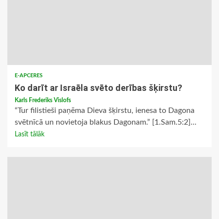
E-APCERES
Ko darīt ar Israēla svēto derības šķirstu?
Karls Frederiks Vislofs
“Tur filistieši paņēma Dieva šķirstu, ienesa to Dagona
svētnīcā un novietoja blakus Dagonam.” [1.Sam.5:2]...
Lasīt tālāk