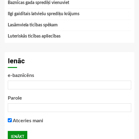
Baznīcas gada sprediķi vienuviet
Ilgi gaidītais latviešu sprediķu krājums
Lasāmviela ticības spēkam
Luteriskās ticības apliecības
Ienāc
e-baznīcēns
Parole
Atceries mani