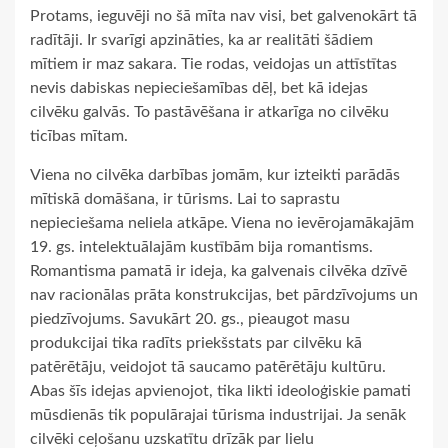
Protams, ieguvēji no šā mīta nav visi, bet galvenokārt tā
radītāji. Ir svarīgi apzināties, ka ar realitāti šādiem
mītiem ir maz sakara. Tie rodas, veidojas un attīstītas
nevis dabiskas nepieciešamības dēļ, bet kā idejas
cilvēku galvās. To pastāvēšana ir atkarīga no cilvēku
ticības mītam.
Viena no cilvēka darbības jomām, kur izteikti parādās
mītiskā domāšana, ir tūrisms. Lai to saprastu
nepieciešama neliela atkāpe. Viena no ievērojamākajām
19. gs. intelektuālajām kustībām bija romantisms.
Romantisma pamatā ir ideja, ka galvenais cilvēka dzīvē
nav racionālas prāta konstrukcijas, bet pārdzīvojums un
piedzīvojums. Savukārt 20. gs., pieaugot masu
produkcijai tika radīts priekšstats par cilvēku kā
patērētāju, veidojot tā saucamo patērētāju kultūru.
Abas šīs idejas apvienojot, tika likti ideoloģiskie pamati
mūsdienās tik populārajai tūrisma industrijai. Ja senāk
cilvēki ceļošanu uzskatītu drīzāk par lielu