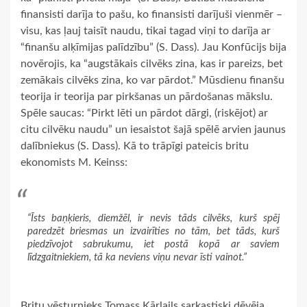
finansisti darīja to pašu, ko finansisti darījuši vienmēr –
visu, kas ļauj taisīt naudu, tikai tagad viņi to darīja ar
“finanšu alķīmijas palīdzību” (S. Dass). Jau Konfūcijs bija
novērojis, ka “augstākais cilvēks zina, kas ir pareizs, bet
zemākais cilvēks zina, ko var pārdot.” Mūsdienu finanšu
teorija ir teorija par pirkšanas un pārdošanas mākslu.
Spēle saucas: “Pirkt lēti un pārdot dārgi, (riskējot) ar
citu cilvēku naudu” un iesaistot šajā spēlē arvien jaunus
dalībniekus (S. Dass). Kā to trāpīgi pateicis britu
ekonomists M. Keinss:
“Īsts baņķieris, diemžēl, ir nevis tāds cilvēks, kurš spēj
paredzēt briesmas un izvairīties no tām, bet tāds, kurš
piedzīvojot sabrukumu, iet postā kopā ar saviem
līdzgaitniekiem, tā ka neviens viņu nevar īsti vainot.”
Britu vēsturnieks Tomass Kārlails sarkastiski dēvēja