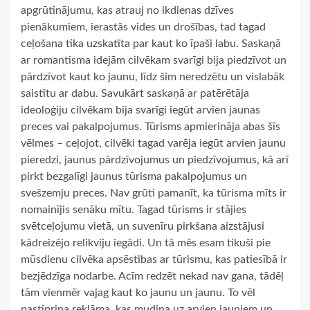
apgrūtinājumu, kas atrauj no ikdienas dzīves
pienākumiem, ierastās vides un drošības, tad tagad
ceļošana tika uzskatīta par kaut ko īpaši labu. Saskaņā
ar romantisma idejām cilvēkam svarīgi bija piedzīvot un
pārdzīvot kaut ko jaunu, līdz šim neredzētu un vislabāk
saistītu ar dabu. Savukārt saskaņā ar patērētāja
ideoloģiju cilvēkam bija svarīgi iegūt arvien jaunas
preces vai pakalpojumus. Tūrisms apmierināja abas šīs
vēlmes – ceļojot, cilvēki tagad varēja iegūt arvien jaunu
pieredzi, jaunus pārdzīvojumus un piedzīvojumus, kā arī
pirkt bezgalīgi jaunus tūrisma pakalpojumus un
svešzemju preces. Nav grūti pamanīt, ka tūrisma mīts ir
nomainījis senāku mītu. Tagad tūrisms ir stājies
svētceļojumu vietā, un suvenīru pirkšana aizstājusi
kādreizējo relikviju iegādi. Un tā mēs esam tikuši pie
mūsdienu cilvēka apsēstības ar tūrismu, kas patiesībā ir
bezjēdzīga nodarbe. Acīm redzēt nekad nav gana, tādēļ
tām vienmēr vajag kaut ko jaunu un jaunu. To vēl
pastiprina reklāma, kas mudina uz arvien jauniem un