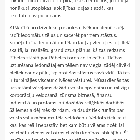
rokām. Tomēr cilvēce turpināja šos centienus, jo tā bija
nonākusi utopiskas labklājības idejas slazdā, kas
realitātē nav piepildāms.
Atšķirībā no dzīvnieku pasaules cilvēkam piemīt spēja
radīt iedomātus tēlus un sacerēt par tiem stāstus.
Kopēja ticība iedomātam tēlam ļauj apvienoties ļoti lielā
skaitā, lai realizētu grandiozus plānus, kā tas redzams
Bībeles stāstā par Bābeles torņa celtniecību. Ticības
uzturēšana iedomātajiem tēliem nav viegla, tādēļ cilvēki
pieliek daudz pūļu, izplatot šos stāstus savā vidū. Tā tas
ir turpinājies viscaur cilvēces vēsturei. Mūsu dienās tas
uzskatāmi vērojams dažādu valstu apvienību un milzīgu
korporāciju veidošanā, tūrisma biznesā, finanšu
industrijā un protams, arī dažādās reliģiskās darbībās.
Šā iemesla dēļ mēs dzirdam, ka daudz tiek runāts par
valsts vai uzņēmuma tēla veidošanu. Veidots tiek kaut
kas, kas reāli nepastāv, bet kam būtu vēlams ticēt, lai
veicinātu vienas vai otras cilvēku kopības labklājību. Šī