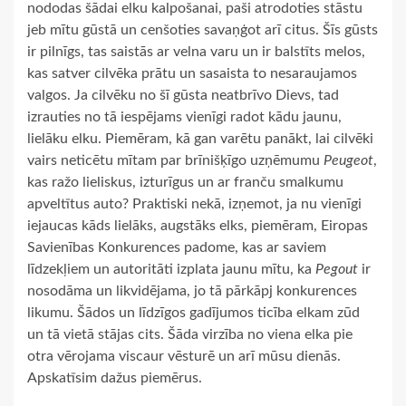
nododas šādai elku kalpošanai, paši atrodoties stāstu
jeb mītu gūstā un cenšoties savaņģot arī citus. Šīs gūsts
ir pilnīgs, tas saistās ar velna varu un ir balstīts melos,
kas satver cilvēka prātu un sasaista to nesaraujamos
valgos. Ja cilvēku no šī gūsta neatbrīvo Dievs, tad
izrauties no tā iespējams vienīgi radot kādu jaunu,
lielāku elku. Piemēram, kā gan varētu panākt, lai cilvēki
vairs neticētu mītam par brīnišķīgo uzņēmumu
Peugeot
,
kas ražo lieliskus, izturīgus un ar franču smalkumu
apveltītus auto? Praktiski nekā, izņemot, ja nu vienīgi
iejaucas kāds lielāks, augstāks elks, piemēram, Eiropas
Savienības Konkurences padome, kas ar saviem
līdzekļiem un autoritāti izplata jaunu mītu, ka
Pegout
ir
nosodāma un likvidējama, jo tā pārkāpj konkurences
likumu. Šādos un līdzīgos gadījumos ticība elkam zūd
un tā vietā stājas cits. Šāda virzība no viena elka pie
otra vērojama viscaur vēsturē un arī mūsu dienās.
Apskatīsim dažus piemērus.