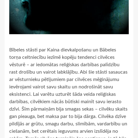
Bībeles stāsti par Kaina dievkalpošanu un Bābeles
torņa celtniecību iezīmē kopēju tendenci cilvēces
vēsturē – ar iedomātas reliģiskas darbības palīdzību
rast drošību un vairot labklājību. Abi šie stāsti sasaucas
ar vēsturnieku pētījumiem par cilvēces mēģinājumu
ievērojami vairot savu skaitu un nodrošināt savu
eksistenci. Lai varētu uzturēt šāda veida reliģiskas
darbības, cilvēkiem nācās būtiski mainīt savu ierasto
dzīvi. Šīm pārmaiņām bija smagas sekas – cilvēku skaits
gan pieauga, bet maksa par to bija dārga. Cilvēka dzīve
pildījās ar grūtu, smagu darbu, slimībām, vardarbību un
ciešanām, bet cerētais ieguvums arvien izslīdēja no