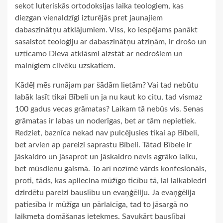
sekot luteriskās ortodoksijas laika teologiem, kas
diezgan vienaldzīgi izturējās pret jaunajiem
dabaszinātņu atklājumiem. Viss, ko iespējams panākt
sasaistot teoloģiju ar dabaszinātņu atziņām, ir drošo un
uzticamo Dieva atklāsmi aizstāt ar nedrošiem un
mainīgiem cilvēku uzskatiem.
Kādēļ mēs runājam par šādām lietām? Vai tad nebūtu
labāk lasīt tikai Bībeli un ja nu kaut ko citu, tad vismaz
100 gadus vecas grāmatas? Laikam tā nebūs vis. Senas
grāmatas ir labas un noderīgas, bet ar tām nepietiek.
Redziet, baznīca nekad nav pulcējusies tikai ap Bībeli,
bet arvien ap pareizi saprastu Bībeli. Tātad Bībele ir
jāskaidro un jāsaprot un jāskaidro nevis agrāko laiku,
bet mūsdienu gaismā. To arī nozīmē vārds konfesionāls,
proti, tāds, kas apliecina mūžīgo ticību tā, lai laikabiedri
dzirdētu pareizi bauslību un evaņģēliju. Ja evaņģēlija
patiesība ir mūžīga un pārlaicīga, tad to jāsargā no
laikmeta domāšanas ietekmes. Savukārt bauslībai