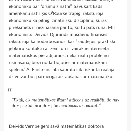
ekonomiku par “drūmu zinātni”. Savukārt kāds
amerikāņu satīriķis O’Rourke trāpīgi raksturoja
ekonomiku kā pilnīgi zinātnisku disciplīnu, kuras
priekšmets ir nezināšana par to, ko tu pats runā. MIT
ekonomists Deivids Djurands mūsdienu finanses
raksturoja kā nodarbošanos, kas “zaudējusi praktiski
jebkuru kontaktu ar zemi un ir vairāk ieinteresēta
matemātiskos pierādījumos, nekā reālu problēmu
risināšanā, bieži nodarbojoties ar matemātiskām
spēlēm.” A. Einšteins labi saprata cik riskanta reālajā
dzīvē var būt pārmērīga aizraušanās ar matemātiku:
“Tiktāl, cik matemātikas likumi attiecas uz realitāti, tie nav
droši, ciktāl tie ir droši, tie neattiecas uz realitāti.”
Deivids Vernbeigers savā matemātikas doktora