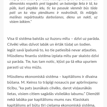
dēmonisks respekts pret tagadni; un baismīga lieta ir tā, ka
pūlis, kurš piepilda ielu, tic ka pasaule vienmēr būs tāda
pati un ka viņu pienākums ir nodrošināt, šīs milzīgās
mašīnas nepārtrauktu darbošanos, dienu un nakti, uz
visiem laikiem.”
Visa šī sistēma balstās uz iluzoru mītu – dzīvi uz parāda.
Cilvēki vēlas dzīvot labāk un ērtāk tūdaļ un šodien.
Iegūt savā īpašumā to, ko tie patiesībā nevar atļauties.
Mūsdienu finanšu sistēma izplata mītu par skaisto dzīvi
uz parāda. Tie, kas tam notic, kļūst pa šā elka upuriem
parasti uz visu mūžu.
Mūsdienu ekonomiskā sistēma – kapitālisms ir dīvaina
būšana. M. Keinss to trāpīgi nosaucis par apbrīnojamu
ticību, “ka pats ļaunākais cilvēks, darot visļaunākās
lietas, visiem citiem sagādās vislielāko labumu.” Diemžēl
nekā labāka par kapitālismu mums nav. Klasiskais
kapitālisms arī būtu tīri ciešama ekonomiskā sistēma,