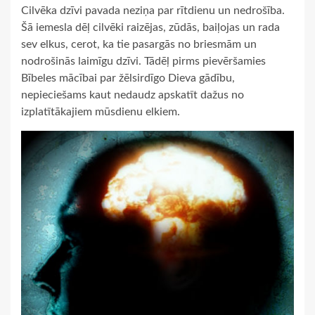
Cilvēka dzīvi pavada neziņa par rītdienu un nedrošība.
Šā iemesla dēļ cilvēki raizējas, zūdās, baiļojas un rada
sev elkus, cerot, ka tie pasargās no briesmām un
nodrošinās laimīgu dzīvi. Tādēļ pirms pievēršamies
Bībeles mācībai par žēlsirdīgo Dieva gādību,
nepieciešams kaut nedaudz apskatīt dažus no
izplatītākajiem mūsdienu elkiem.