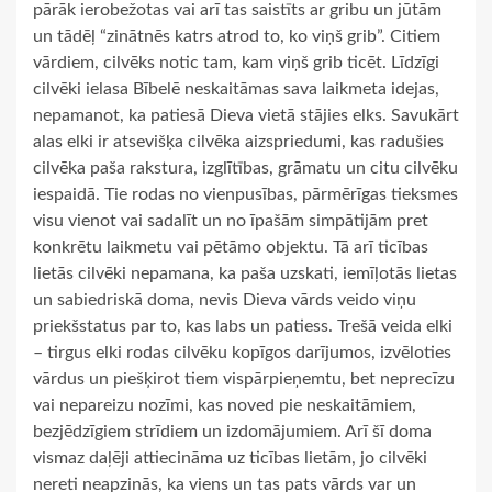
pārāk ierobežotas vai arī tas saistīts ar gribu un jūtām
un tādēļ “zinātnēs katrs atrod to, ko viņš grib”. Citiem
vārdiem, cilvēks notic tam, kam viņš grib ticēt. Līdzīgi
cilvēki ielasa Bībelē neskaitāmas sava laikmeta idejas,
nepamanot, ka patiesā Dieva vietā stājies elks. Savukārt
alas elki ir atsevišķa cilvēka aizspriedumi, kas radušies
cilvēka paša rakstura, izglītības, grāmatu un citu cilvēku
iespaidā. Tie rodas no vienpusības, pārmērīgas tieksmes
visu vienot vai sadalīt un no īpašām simpātijām pret
konkrētu laikmetu vai pētāmo objektu. Tā arī ticības
lietās cilvēki nepamana, ka paša uzskati, iemīļotās lietas
un sabiedriskā doma, nevis Dieva vārds veido viņu
priekšstatus par to, kas labs un patiess. Trešā veida elki
– tirgus elki rodas cilvēku kopīgos darījumos, izvēloties
vārdus un piešķirot tiem vispārpieņemtu, bet neprecīzu
vai nepareizu nozīmi, kas noved pie neskaitāmiem,
bezjēdzīgiem strīdiem un izdomājumiem. Arī šī doma
vismaz daļēji attiecināma uz ticības lietām, jo cilvēki
nereti neapzinās, ka viens un tas pats vārds var un