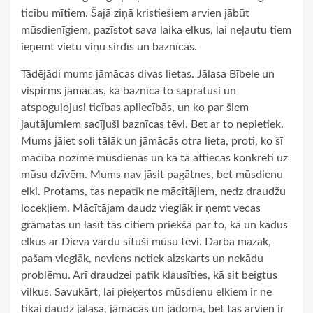
ticību mītiem. Šajā ziņā kristiešiem arvien jābūt
mūsdienīgiem, pazīstot sava laika elkus, lai neļautu tiem
ieņemt vietu viņu sirdīs un baznīcās.
Tādējādi mums jāmācas divas lietas. Jālasa Bībele un
vispirms jāmācās, kā baznīca to sapratusi un
atspoguļojusi ticības apliecībās, un ko par šiem
jautājumiem sacījuši baznīcas tēvi. Bet ar to nepietiek.
Mums jāiet soli tālāk un jāmācās otra lieta, proti, ko šī
mācība nozīmē mūsdienās un kā tā attiecas konkrēti uz
mūsu dzīvēm. Mums nav jāsit pagātnes, bet mūsdienu
elki. Protams, tas nepatīk ne mācītājiem, nedz draudžu
locekļiem. Mācītājam daudz vieglāk ir ņemt vecas
grāmatas un lasīt tās citiem priekšā par to, kā un kādus
elkus ar Dieva vārdu situši mūsu tēvi. Darba mazāk,
pašam vieglāk, neviens netiek aizskarts un nekādu
problēmu. Arī draudzei patīk klausīties, kā sit beigtus
vilkus. Savukārt, lai pieķertos mūsdienu elkiem ir ne
tikai daudz jālasa, jāmācās un jādomā, bet tas arvien ir