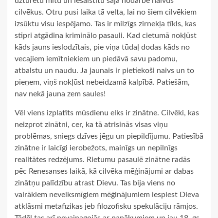
uzturētu mītu un iesaistītu šajā nodarbē naivus
cilvēkus. Otru pusi laika tā velta, lai no šiem cilvēkiem
izsūktu visu iespējamo. Tas ir milzīgs zirnekļa tīkls, kas
stipri atgādina kriminālo pasauli. Kad cietumā nokļūst
kāds jauns ieslodzītais, pie viņa tūdaļ dodas kāds no
vecajiem iemītniekiem un piedāvā savu padomu,
atbalstu un naudu. Ja jaunais ir pietiekoši naivs un to
pieņem, viņš nokļūst nebeidzamā kalpībā. Patiešām,
nav nekā jauna zem saules!
Vēl viens izplatīts mūsdienu elks ir zinātne. Cilvēki, kas
neizprot zinātni, cer, ka tā atrisinās visas viņu
problēmas, sniegs dzīves jēgu un piepildījumu. Patiesībā
zinātne ir laicīgi ierobežots, mainīgs un nepilnīgs
realitātes redzējums. Rietumu pasaulē zinātne radās
pēc Renesanses laikā, kā cilvēka mēģinājumi ar dabas
zinātņu palīdzību atrast Dievu. Tas bija viens no
vairākiem neveiksmīgiem mēģinājumiem iespiest Dieva
atklāsmi metafizikas jeb filozofisku spekulāciju rāmjos.