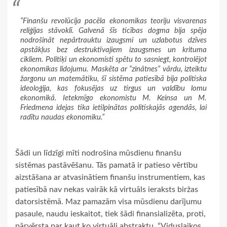
“Finanšu revolūcija pacēla ekonomikas teoriju visvarenas
reliģijas stāvoklī. Galvenā šīs ticības dogma bija spēja
nodrošināt nepārtrauktu izaugsmi un uzlabotus dzīves
apstākļus bez destruktīvajiem izaugsmes un krituma
cikliem. Politiķi un ekonomisti spētu to sasniegt, kontrolējot
ekonomikas lidojumu. Maskēta ar “zinātnes” vārdu, izteiktu
žargonu un matemātiku, šī sistēma patiesībā bija politiska
ideoloģija, kas fokusējas uz tirgus un valdību lomu
ekonomikā. Ietekmīgo ekonomistu M. Keinsa un M.
Friedmena idejas tika ietilpinātas politiskajās agendās, lai
radītu naudas ekonomiku.”
Šādi un līdzīgi mīti nodrošina mūsdienu finanšu
sistēmas pastāvēšanu. Tās pamatā ir patieso vērtību
aizstāšana ar atvasinātiem finanšu instrumentiem, kas
patiesībā nav nekas vairāk kā virtuāls ieraksts biržas
datorsistēmā. Maz pamazām visa mūsdienu darījumu
pasaule, naudu ieskaitot, tiek šādi finansializēta, proti,
pārvērsta par kaut ko virtuāli abstraktu. “Viduslaikos