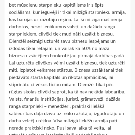
bet mūsdienu starpnieku kapitālisms ir slēpts
sociālisms, kur ieguvēji ir tikai milzīgā starpnieku armija,
kas barojas uz ražotāju rēķina. Lai šī milzīgā mašinērija
darbotos, nesot ienākumus valstij un dažāda ranga
starpniekiem, cilvēki tiek mudināti uzsākt biznesu.
Diemžēl sekmīgi uzturēt savu biznesu iespējams un
izdodas tikai retajam, un vairāk kā 50% no mazā
biznesa uzsācējiem bankrotē jau pirmajā darbības gadā.
Lai uzturētu cilvēkos vēlmi uzsākt biznesu, tiek uzturēti
mīti, izplatot veiksmes stāstus. Biznesa uzsākšanai tiek
piedāvāts starta kapitāls un rīkotas apmācības, lai
stiprinātu cilvēkos ticību mītam. Diemžēl tikai pēc
rūgtas skolas cilvēki saprot, ka tā nav nekāda labdarība.
Valsts, finanšu institūcijas, juristi, grāmatveži, dažāda
ranga starpnieki – menedžeri, praktiski lielākā
sabiedrības daļa dzīvo uz reālo ražotāju, izgudrotāju un
darba veicēju rēķina. Visa milzīgā liekēžu armija pati
nerada praktiski neko. Pusi sava laika tā velta, lai