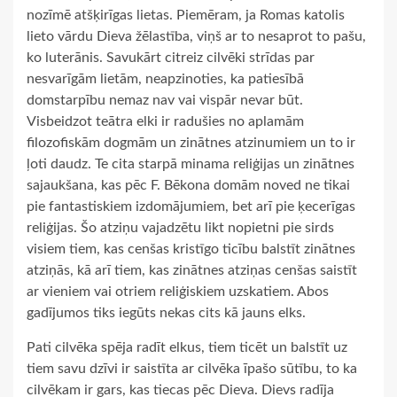
nozīmē atšķirīgas lietas. Piemēram, ja Romas katolis
lieto vārdu Dieva žēlastība, viņš ar to nesaprot to pašu,
ko luterānis. Savukārt citreiz cilvēki strīdas par
nesvarīgām lietām, neapzinoties, ka patiesībā
domstarpību nemaz nav vai vispār nevar būt.
Visbeidzot teātra elki ir radušies no aplamām
filozofiskām dogmām un zinātnes atzinumiem un to ir
ļoti daudz. Te cita starpā minama reliģijas un zinātnes
sajaukšana, kas pēc F. Bēkona domām noved ne tikai
pie fantastiskiem izdomājumiem, bet arī pie ķecerīgas
reliģijas. Šo atziņu vajadzētu likt nopietni pie sirds
visiem tiem, kas cenšas kristīgo ticību balstīt zinātnes
atziņās, kā arī tiem, kas zinātnes atziņas cenšas saistīt
ar vieniem vai otriem reliģiskiem uzskatiem. Abos
gadījumos tiks iegūts nekas cits kā jauns elks.
Pati cilvēka spēja radīt elkus, tiem ticēt un balstīt uz
tiem savu dzīvi ir saistīta ar cilvēka īpašo sūtību, to ka
cilvēkam ir gars, kas tiecas pēc Dieva. Dievs radīja