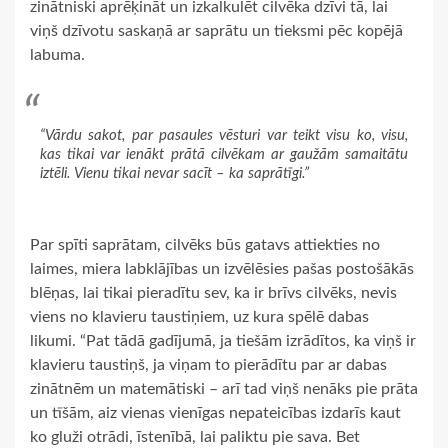
zinātniski aprēķināt un izkalkulēt cilvēka dzīvi tā, lai
viņš dzīvotu saskaņā ar saprātu un tieksmi pēc kopējā
labuma.
“Vārdu sakot, par pasaules vēsturi var teikt visu ko, visu,
kas tikai var ienākt prātā cilvēkam ar gaužām samaitātu
iztēli. Vienu tikai nevar sacīt – ka saprātīgi.”
Par spīti saprātam, cilvēks būs gatavs attiekties no
laimes, miera labklājības un izvēlēsies pašas postošākās
blēņas, lai tikai pieradītu sev, ka ir brīvs cilvēks, nevis
viens no klavieru taustiņiem, uz kura spēlē dabas
likumi. “Pat tādā gadījumā, ja tiešām izrādītos, ka viņš ir
klavieru taustiņš, ja viņam to pierādītu par ar dabas
zinātnēm un matemātiski – arī tad viņš nenāks pie prāta
un tīšām, aiz vienas vienīgas nepateicības izdarīs kaut
ko gluži otrādi, īstenībā, lai paliktu pie sava. Bet