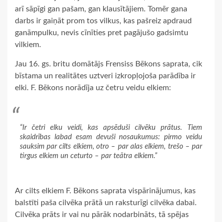
arī sāpīgi gan pašam, gan klausītājiem. Tomēr gana
darbs ir gaiņāt prom tos vilkus, kas pašreiz apdraud
ganāmpulku, nevis cīnīties pret pagājušo gadsimtu
vilkiem.
Jau 16. gs. britu domātājs Frensiss Bēkons saprata, cik
bīstama un realitātes uztveri izkropļojoša parādība ir
elki. F. Bēkons norādīja uz četru veidu elkiem:
“Ir četri elku veidi, kas apsēduši cilvēku prātus. Tiem
skaidrības labad esam devuši nosaukumus: pirmo veidu
sauksim par cilts elkiem, otro – par alas elkiem, trešo – par
tirgus elkiem un ceturto – par teātra elkiem.”
Ar cilts elkiem F. Bēkons saprata vispārinājumus, kas
balstīti paša cilvēka prātā un raksturīgi cilvēka dabai.
Cilvēka prāts ir vai nu pārāk nodarbināts, tā spējas