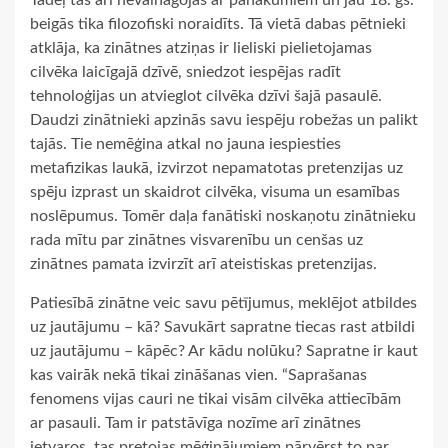
Tādēļ tas arī nevainagojās ar panākumiem un jau 18. gs.
beigās tika filozofiski noraidīts. Tā vietā dabas pētnieki
atklāja, ka zinātnes atziņas ir lieliski pielietojamas
cilvēka laicīgajā dzīvē, sniedzot iespējas radīt
tehnoloģijas un atvieglot cilvēka dzīvi šajā pasaulē.
Daudzi zinātnieki apzinās savu iespēju robežas un palikt
tajās. Tie nemēģina atkal no jauna iespiesties
metafizikas laukā, izvirzot nepamatotas pretenzijas uz
spēju izprast un skaidrot cilvēka, visuma un esamības
noslēpumus. Tomēr daļa fanātiski noskaņotu zinātnieku
rada mītu par zinātnes visvarenību un cenšas uz
zinātnes pamata izvirzīt arī ateistiskas pretenzijas.
Patiesībā zinātne veic savu pētījumus, meklējot atbildes
uz jautājumu – kā? Savukārt sapratne tiecas rast atbildi
uz jautājumu – kāpēc? Ar kādu nolūku? Sapratne ir kaut
kas vairāk nekā tikai zināšanas vien. “Saprašanas
fenomens vijas cauri ne tikai visām cilvēka attiecībām
ar pasauli. Tam ir patstāvīga nozīme arī zinātnes
ietvaros, tas pretojas mēģinājumiem pārvērst to par