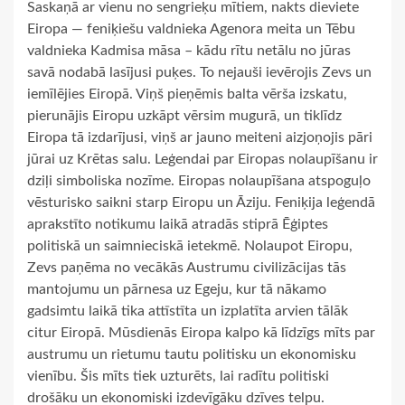
Saskaņā ar vienu no sengrieķu mītiem, nakts dieviete
Eiropa — feniķiešu valdnieka Agenora meita un Tēbu
valdnieka Kadmisa māsa – kādu rītu netālu no jūras
savā nodabā lasījusi puķes. To nejauši ievērojis Zevs un
iemīlējies Eiropā. Viņš pieņēmis balta vērša izskatu,
pierunājis Eiropu uzkāpt vērsim mugurā, un tiklīdz
Eiropa tā izdarījusi, viņš ar jauno meiteni aizjoņojis pāri
jūrai uz Krētas salu. Leģendai par Eiropas nolaupīšanu ir
dziļi simboliska nozīme. Eiropas nolaupīšana atspoguļo
vēsturisko saikni starp Eiropu un Āziju. Feniķija leģendā
aprakstīto notikumu laikā atradās stiprā Ēģiptes
politiskā un saimnieciskā ietekmē. Nolaupot Eiropu,
Zevs paņēma no vecākās Austrumu civilizācijas tās
mantojumu un pārnesa uz Egeju, kur tā nākamo
gadsimtu laikā tika attīstīta un izplatīta arvien tālāk
citur Eiropā. Mūsdienās Eiropa kalpo kā līdzīgs mīts par
austrumu un rietumu tautu politisku un ekonomisku
vienību. Šis mīts tiek uzturēts, lai radītu politiski
drošāku un ekonomiski izdevīgāku dzīves telpu.