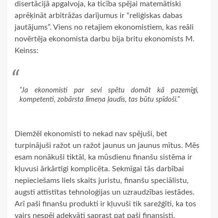
disertācijā apgalvoja, ka ticība spējai matemātiski
aprēķināt arbitrāžas darījumus ir “reliģiskas dabas
jautājums”. Viens no retajiem ekonomistiem, kas reāli
novērtēja ekonomista darbu bija britu ekonomists M.
Keinss:
“Ja ekonomisti par sevi spētu domāt kā pazemīgi,
kompetenti, zobārsta līmeņa ļaudis, tas būtu spīdoši.”
Diemžēl ekonomisti to nekad nav spējuši, bet
turpinājuši ražot un ražot jaunus un jaunus mītus. Mēs
esam nonākuši tiktāl, ka mūsdienu finanšu sistēma ir
kļuvusi ārkārtīgi komplicēta. Sekmīgai tās darbībai
nepieciešams liels skaits juristu, finanšu speciālistu,
augsti attīstītas tehnoloģijas un uzraudzības iestādes.
Arī paši finanšu produkti ir kļuvuši tik sarežģīti, ka tos
vairs nespēj adekvāti saprast pat paši finansisti.