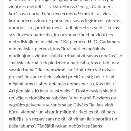
zinātnes metodi.” – raksta Hanss Georgs Gadamers,
kurš savā darbā
Patiesība un metode
meklē tās vietas,
kur modernā zinātne pārsniedz savas leģitīmās robežas,
norādot, ka garazinātnes ir tādi pieredzes veidi, “kuros
sevi ievēsta patiesība, ko nevar verificēt ar zinātnes
metodiskajiem līdzekļiem.” Kā piemēru H. G. Gadamers
min mākslas pieredzi, kas “ir vispārliecinošākais
mudinājums zinātniskajai apziņai atzīt savas robežas”, jo
“mākslasdarbā tiek piedzīvota patiesība, kas citādi nav
sasniedzama.” Tas nenozīmē, ka “zinātnēm vai dzīves
praksei līdz ar to tiek izvirzīti priekšraksti; tas ir tikai
mēģinājums izlabot aplamās domas par to, kas tās ir.”
Arī ģeniālais Krievu rakstnieks F. Dostojevskis skaidri
redzēja racionālisma robežas. Viņa darbā
Piezīmes no
pagrīdes
galvenais varonis saka: Cilvēks “lai kas viņš
būtu, vienmēr un visur ir mīļuprāt rīkojies tā, kā pats
gribējis, un nepavisam ne tā, kā viņam licis saprāts un
paša labums”. Tādējādi nekad nebūs iespējams