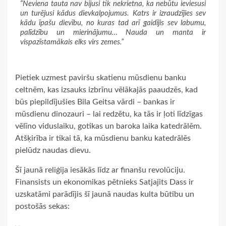
“Neviena tauta nav bijusi tik nekrietna, ka nebūtu ieviesusi
un turējusi kādus dievkalpojumus. Katrs ir izraudzījies sev
kādu īpašu dievību, no kuras tad arī gaidījis sev labumu,
palīdzību un mierinājumu… Nauda un manta ir
vispazīstamākais elks virs zemes.”
Pietiek uzmest paviršu skatienu mūsdienu banku
celtnēm, kas izsauks izbrīnu vēlākajās paaudzēs, kad
būs piepildījušies Bila Geitsa vārdi – bankas ir
mūsdienu dinozauri – lai redzētu, ka tās ir ļoti līdzīgas
vēlīno viduslaiku, gotikas un baroka laika katedrālēm.
Atšķirība ir tikai tā, ka mūsdienu banku katedrālēs
pielūdz naudas dievu.
Šī jaunā reliģija iesākās līdz ar finanšu revolūciju.
Finansists un ekonomikas pētnieks Satjajits Dass ir
uzskatāmi parādījis šī jaunā naudas kulta būtību un
postošās sekas: