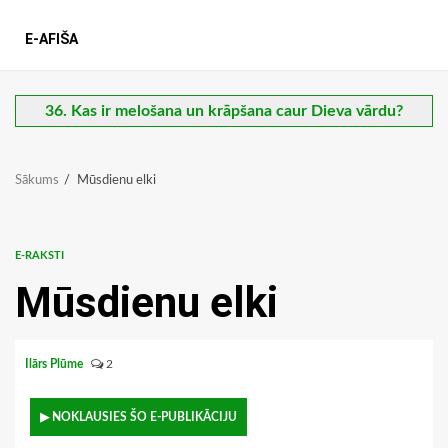
E-AFIŠA
36. Kas ir melošana un krāpšana caur Dieva vārdu?
Sākums
Mūsdienu elki
E-RAKSTI
Mūsdienu elki
Ilārs Plūme
2
▶ NOKLAUSIES ŠO E-PUBLIKĀCIJU