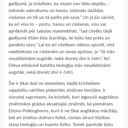
gadījumā, ja izrādīsies, ka viņam nav tādu iespēju, –
izdomās sabrukumu un haosu, izdomās dažādas
ciešanas un tik un tā paliks pie sava.” Un ja jūs sacīsit,
ka arī visu to – postu, haosu un ciešanas, visu var
aprēķināt pēc tabulas matemātiski, “tad cilvēks tādā
gadījumā tīšām kļūs ārprātīgs, lai būtu bez prāta un
panāktu savu.” Lai ko arī cilvēkam nāktos upurēt, viņš
neatteiksies no ciešanām un savas apziņas, jo “tā stāv
nesalīdzināmi augstāk, nekā divreiz divi ir četri.” Arī
Dieva atklāsmē balstīta teoloģija stāv nesalīdzināmi
augstāk, nekā divreiz divi ir četri.
Šie ir tikai daži no iemesliem, kādēļ kristiešiem
vajadzētu vairīties pieķerties zinātnes teorijām. Ir
visnotaļ saprotams, ka kristieši, kuri ieguvuši augstākos
zinātniskos grādus eksaktajās zinātnēs, kā piemēram,
Džons Polkinghorns, kurš ir ne tikai anglikāņu mācītājs,
bet arī zinātņu doktors fizikā, cenšas atrast līdzības
starp teoloģiju un kvantu fiziku. Tomēr pareizāk būtu