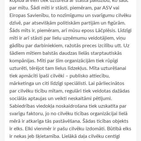
kopība arvien tiek uzturēta ar stāsta palīdzību, ko sauc
par mītu. Šādi mīti ir stāsti, piemēram, par ASV vai
Eiropas Savienību, to nozīmīgumu un svarīgumu cilvēku
dzīvē, par atsevišķām politiskām partijām un figūrām.
Šāds mīts ir, piemēram, arī mūsu eposs Lāčplēsis. Līdzīgi
mīti ir arī stāsti par lielu uzņēmumu veidotājiem, viņu
gādību par darbiniekiem, ražotās preces izcilību utt. Uz
šādiem mītiem balstās daudzas lielās starptautiskās
kompānijas. Mīti par šīm organizācijām tiek rūpīgi
uzturēti, tērējot tam lielus līdzekļus. Mīta uzturēšanai
tiek apmācīti īpaši cilvēki – publisko attiecību,
mārketinga un citi līdzīgi speciālisti. Lai pārliecinātos
par cilvēku ticību mītam, regulāri tiek veidotas dažādas
sociālās aptaujas un veikti neskaitāmi pētījumi.
Sabiedrības viedokļa noskaidrošana tiek uzskatīta par
svarīgu faktoru, jo no cilvēku ticības organizācijai lielā
mērā ir atkarīga tās pastāvēšana. Šādas ticības objekts
ir elks. Elki vienmēr ir pašu cilvēku izdomāti. Būtībā elks
ir nekas jeb šķietamība. Lielākā daļa cilvēku centīgi