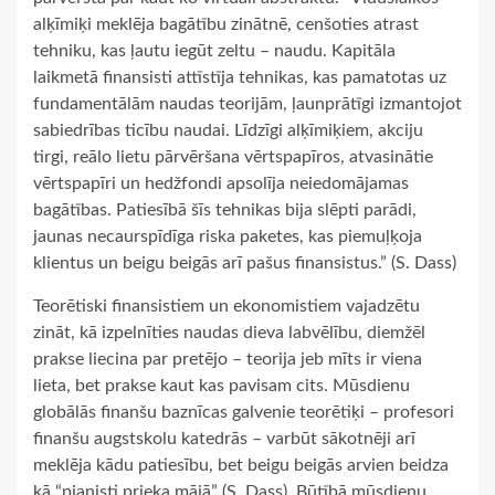
alķīmiķi meklēja bagātību zinātnē, cenšoties atrast
tehniku, kas ļautu iegūt zeltu – naudu. Kapitāla
laikmetā finansisti attīstīja tehnikas, kas pamatotas uz
fundamentālām naudas teorijām, ļaunprātīgi izmantojot
sabiedrības ticību naudai. Līdzīgi alķīmiķiem, akciju
tirgi, reālo lietu pārvēršana vērtspapīros, atvasinātie
vērtspapīri un hedžfondi apsolīja neiedomājamas
bagātības. Patiesībā šīs tehnikas bija slēpti parādi,
jaunas necaurspīdīga riska paketes, kas piemuļķoja
klientus un beigu beigās arī pašus finansistus.” (S. Dass)
Teorētiski finansistiem un ekonomistiem vajadzētu
zināt, kā izpelnīties naudas dieva labvēlību, diemžēl
prakse liecina par pretējo – teorija jeb mīts ir viena
lieta, bet prakse kaut kas pavisam cits. Mūsdienu
globālās finanšu baznīcas galvenie teorētiķi – profesori
finanšu augstskolu katedrās – varbūt sākotnēji arī
meklēja kādu patiesību, bet beigu beigās arvien beidza
kā “pianisti prieka mājā” (S. Dass). Būtībā mūsdienu