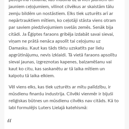
jauniem ceļojumiem, vilinot cilvēkus ar skaistām tālu
zemju bildēm un nostāstiem. Elks tiek uzturēts arī ar
nepārtrauktiem mītiem, ko ceļotāji stāsta viens otram
par saviem piedzīvojumiem svešās zemēs. Senāk bija
citādi. Ja Ēģiptes faraons gribēja izdabāt savai sievai,
viņam ne prātā nenāca apsolīt tai ceļojumu uz
Damasku. Kaut kas tāds tiktu uzskatīts par lielu
apgrūtinājumu, nevis izklaidi. Tā vietā faraons apsolītu
sievai jaunas, izgreznotas kapenes, balzamēšanu vai
kaut ko citu, kas saskanētu ar tā laika mītiem un
kalpotu tā laika elkiem.
Vēl viens elks, kas tiek uzturēts ar mītu palīdzību, ir
mūsdienu finanšu industrija. Cilvēki vienmēr ir bijuši
reliģiskas būtnes un mūsdienu cilvēks nav citāds. Kā to
labi formulējis Luters Lielajā katehismā: