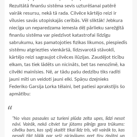
Rezultātā finanšu sistēma sevis uzturēšanai patērē
vairāk resursu, nekā tā rada. Cilvēce kārtējo reizi ir
vīlusies savās utopiskajās cerībās. Vēl sliktāk! Jebkura
niecīga un neparedzama iemesla dēļ pārlieku sarežģītā
finanšu sistēma var piedzīvot katastrofai līdzīgu
sabrukumu, kas pamatojoties fizikas likumos, piespiedīs
sistēmu atgriezties vienkāršā, līdzsvarotā stāvoklī,
kārtējo reizi sagraujot cilvēces ilūzijas. Zaudējot ticību
elkam, tas tiek lādēts un nicināts, bet tas nenozīmē, ka
cilvēki mainīsies. Nē, ar tādu pašu dedzību tiks radīti
jauni mīti un veidoti jauni elki. Spāņu dzejnieks
Federiko Garsija Lorka tēlaini, bet patiesi aprakstījis šo
apmātību:
“No visas pasaules uz turieni plūda zelta upes, līdzi nesot
nāvi. Vairāk, nekā citviet tur jūtams pilnīgs gara trūkums:
cilvēku bars, kas spēj skaitīt tikai līdz trīs, vēl vairāk to, kas
nespēj tikt tālāk par seši; nicinājums pret tīru zinātni un