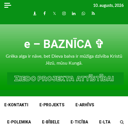
Skip
10. augusts, 2026
to
Draugiem
Facebook
Twitter
Instagram
LinkedIn
whatsapp
RSS
content
e – BAZNĪCA ✞
Grēka alga ir nāve, bet Dieva balva ir mūžīga dzīvība Kristū
Jēzū, mūsu Kungā.
E-KONTAKTI
E-PROJEKTS
E-ARHĪVS
E-POLEMIKA
E-BĪBELE
E-TICĪBA
E-LTA