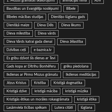
1. Mozus grāmatas skaidrojums
animācijas filma
ASV
Bauslības un Evaņģēlija noslēpumi
Bībele
Bībeles mācības studijas
Dienišķo lūgšanu gads
Dienišķā maize
Dieva Dēls
Dieva likums
Dieva mīlestība
Dieva vārds
Dieva Vārds katrai gada dienai
Dieva žēlastība
Dzīvības ceļš
e-baznica.lv
Es gribu dzīvot šīs dienas ar Tevi
Gads kopa ar Dītrihu Bonhēferu
grēku piedošana
Ikdienas ar Pirmo Mozus grāmatu
Ikdienas meditācijas
Jēzus Kristus
Kristība
Kristīgā dogmatika
Kristīgā dzīve
kristīgā mācība
kristīgā mūzika
Kristīgās ētikas un morāles rokasgrāmata
kristīgā ētika
Lasāmviela ticības spēkam
Lutera citāti
lūgšana