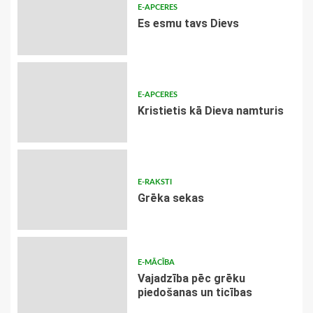
E-APCERES
Es esmu tavs Dievs
E-APCERES
Kristietis kā Dieva namturis
E-RAKSTI
Grēka sekas
E-MĀCĪBA
Vajadzība pēc grēku
piedošanas un ticības