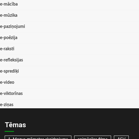
e-mācība
e-mūzika
e-paziņojumi
e-poēzija
e-raksti
e-refleksijas
e-sprediķi
e-video
e-viktorīnas
e-ziņas
Tēmas