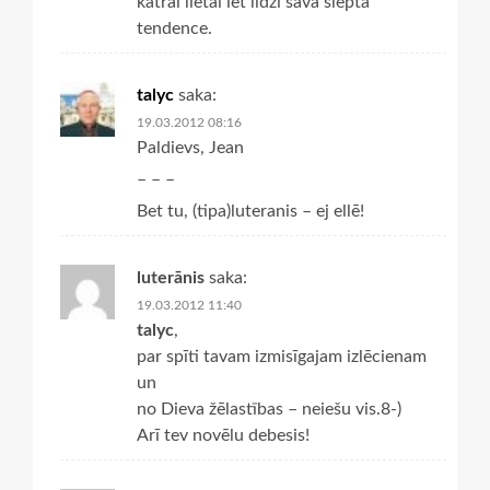
katrai lietai iet līdzi sava slēptā
tendence.
talyc
saka:
19.03.2012 08:16
Paldievs, Jean
– – –
Bet tu, (tipa)luteranis – ej ellē!
luterānis
saka:
19.03.2012 11:40
talyc
,
par spīti tavam izmisīgajam izlēcienam
un
no Dieva žēlastības – neiešu vis.8-)
Arī tev novēlu debesis!