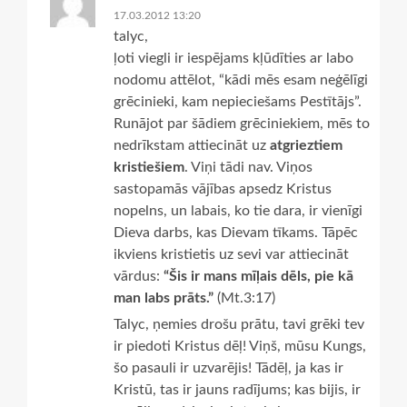
17.03.2012 13:20
talyc,
ļoti viegli ir iespējams kļūdīties ar labo
nodomu attēlot, “kādi mēs esam neģēlīgi
grēcinieki, kam nepieciešams Pestītājs”.
Runājot par šādiem grēciniekiem, mēs to
nedrīkstam attiecināt uz
atgrieztiem
kristiešiem
. Viņi tādi nav. Viņos
sastopamās vājības apsedz Kristus
nopelns, un labais, ko tie dara, ir vienīgi
Dieva darbs, kas Dievam tīkams. Tāpēc
ikviens kristietis uz sevi var attiecināt
vārdus:
“Šis ir mans mīļais dēls, pie kā
man labs prāts.”
(Mt.3:17)
Talyc, ņemies drošu prātu, tavi grēki tev
ir piedoti Kristus dēļ! Viņš, mūsu Kungs,
šo pasauli ir uzvarējis! Tādēļ, ja kas ir
Kristū, tas ir jauns radījums; kas bijis, ir