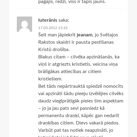
pagājis, redzi, viss ir tapis jauns.
luterānis
saka:
17.03.2012 13:32
Šeit man jāpiekrīt
jeanam
, jo Svētajos
Rakstos skaidri ir pausta pestīšanas
Kristū drošība.
Blakus citam – cilvēka apzināšanās, ka
viņš ir atgriezts kristietis, veicina viņa
brālīgākas attiecības ar citiem
kristiešiem.
Bet tāds nepārtrauktā spiedzē nomocīts
vai apzināti šādu pieeju izvēlējies cilvēks
daudz vieglprātīgāk pieies šim aspektam
– jo ja jau pats sevi pasniedz kā
permanentu draņķi, kāpēc gan nedarīt
draņķības citiem. Dievs vakarā piedos.
Varbūt pat tas notiek neapzināti, jo