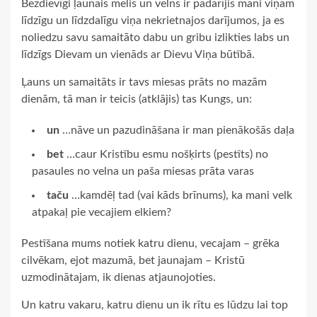
Bezdievīgi ļaunais melis un velns ir padarījis mani viņam
līdzīgu un līdzdalīgu viņa nekrietnajos darījumos, ja es
noliedzu savu samaitāto dabu un gribu izlikties labs un
līdzīgs Dievam un vienāds ar Dievu Viņa būtībā.
Ļauns un samaitāts ir tavs miesas prāts no mazām
dienām, tā man ir teicis (atklājis) tas Kungs, un:
un
…nāve un pazudināšana ir man pienākošās daļa
bet
…caur Kristību esmu nošķirts (pestīts) no
pasaules no velna un paša miesas prāta varas
taču
…kamdēļ tad (vai kāds brīnums), ka mani velk
atpakaļ pie vecajiem elkiem?
Pestīšana mums notiek katru dienu, vecajam – grēka
cilvēkam, ejot mazumā, bet jaunajam – Kristū
uzmodinātajam, ik dienas atjaunojoties.
Un katru vakaru, katru dienu un ik rītu es lūdzu lai top