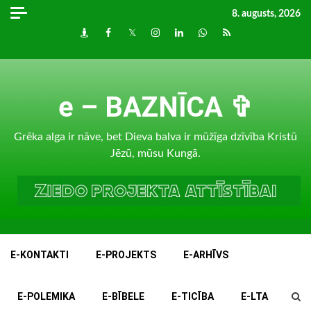
Skip
8. augusts, 2026
to
Draugiem
Facebook
Twitter
Instagram
LinkedIn
whatsapp
RSS
content
e – BAZNĪCA ✞
Grēka alga ir nāve, bet Dieva balva ir mūžīga dzīvība Kristū
Jēzū, mūsu Kungā.
E-KONTAKTI
E-PROJEKTS
E-ARHĪVS
E-POLEMIKA
E-BĪBELE
E-TICĪBA
E-LTA