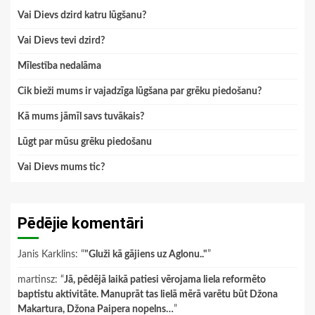
Vai Dievs dzird katru lūgšanu?
Vai Dievs tevi dzird?
Mīlestība nedalāma
Cik bieži mums ir vajadzīga lūgšana par grēku piedošanu?
Kā mums jāmīl savs tuvākais?
Lūgt par mūsu grēku piedošanu
Vai Dievs mums tic?
Pēdējie komentāri
Janis Karklins
: “
"Gluži kā gājiens uz Aglonu.."
”
martinsz
: “
Jā, pēdējā laikā patiesi vērojama liela reformēto
baptistu aktivitāte. Manuprāt tas lielā mērā varētu būt Džona
Makartura, Džona Paipera nopelns…
”