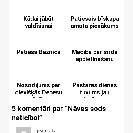
Kādai jābūt
Patiesais bīskapa
valdīšanai
amata pienākums
kristiešu vidū
Patiesā Baznīca
Mācība par sirds
apcietināšanu
Nosodījums par
Pastarās dienas
dievišķās Debesu
tuvums jau
mācības
jaušams
pazaudēšanu
5 komentāri par “
Nāves sods
neticībai
”
jean
saka: