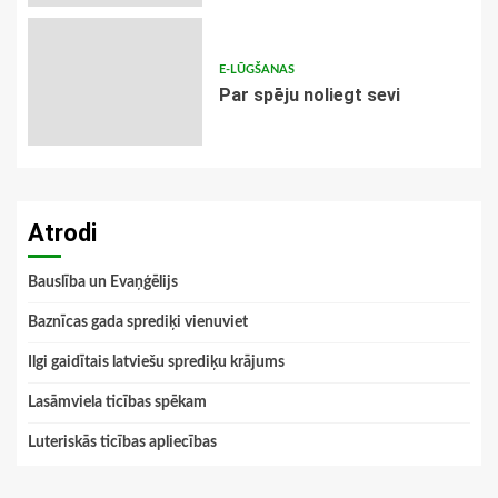
E-LŪGŠANAS
Par spēju noliegt sevi
Atrodi
Bauslība un Evaņģēlijs
Baznīcas gada sprediķi vienuviet
Ilgi gaidītais latviešu sprediķu krājums
Lasāmviela ticības spēkam
Luteriskās ticības apliecības