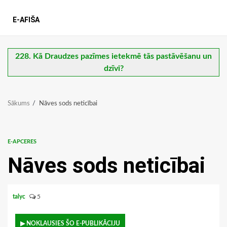
E-AFIŠA
228. Kā Draudzes pazīmes ietekmē tās pastāvēšanu un
dzīvi?
Sākums
Nāves sods neticībai
E-APCERES
Nāves sods neticībai
talyc
5
▶ NOKLAUSIES ŠO E-PUBLIKĀCIJU