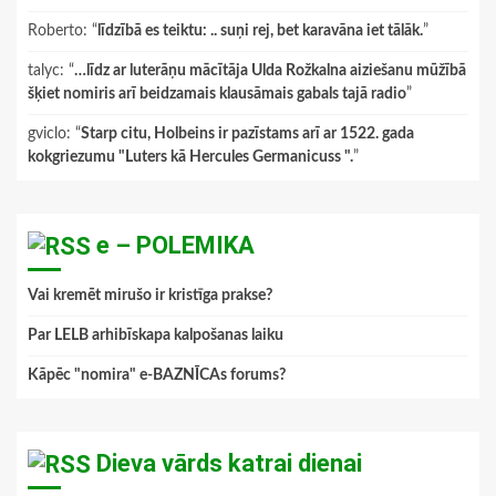
Roberto
: “
līdzībā es teiktu: .. suņi rej, bet karavāna iet tālāk.
”
talyc
: “
…līdz ar luterāņu mācītāja Ulda Rožkalna aiziešanu mūžībā
šķiet nomiris arī beidzamais klausāmais gabals tajā radio
”
gviclo
: “
Starp citu, Holbeins ir pazīstams arī ar 1522. gada
kokgriezumu "Luters kā Hercules Germanicuss ".
”
e – POLEMIKA
Vai kremēt mirušo ir kristīga prakse?
Par LELB arhibīskapa kalpošanas laiku
Kāpēc "nomira" e-BAZNĪCAs forums?
Dieva vārds katrai dienai