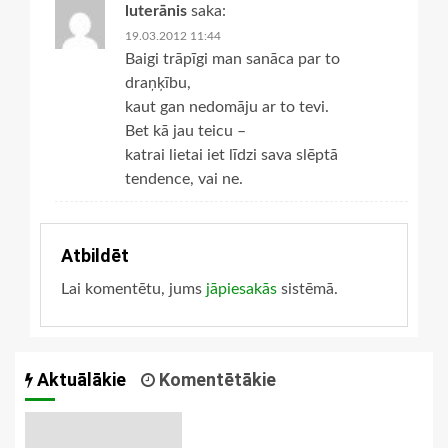
luterānis
saka:
19.03.2012 11:44
Baigi trāpīgi man sanāca par to
draņķību,
kaut gan nedomāju ar to tevi.
Bet kā jau teicu –
katrai lietai iet līdzi sava slēptā
tendence, vai ne.
Atbildēt
Lai komentētu, jums
jāpiesakās
sistēmā.
Aktuālākie
Komentētākie