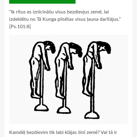
“Ik rītus es iznīcināšu visus bezdievjus zemē, lai
izdeldētu no Tā Kunga pilsētas visus ļauna darītājus.”
[Ps.101:8]
Kamdēļ bezdievim tik labi klājas šinī zemē? Vai tā ir