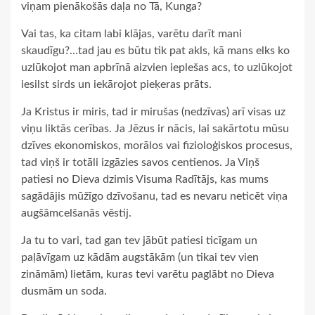
viņam pienākošās daļa no Tā, Kunga?
Vai tas, ka citam labi klājas, varētu darīt mani
skaudīgu?…tad jau es būtu tik pat akls, kā mans elks ko
uzlūkojot man apbrīnā aizvien ieplešas acs, to uzlūkojot
iesilst sirds un iekārojot pieķeras prāts.
Ja Kristus ir miris, tad ir mirušas (nedzīvas) arī visas uz
viņu liktās cerības. Ja Jēzus ir nācis, lai sakārtotu mūsu
dzīves ekonomiskos, morālos vai fizioloģiskos procesus,
tad viņš ir totāli izgāzies savos centienos. Ja Viņš
patiesi no Dieva dzimis Visuma Radītājs, kas mums
sagādājis mūžīgo dzīvošanu, tad es nevaru neticēt viņa
augšāmcelšanās vēstij.
Ja tu to vari, tad gan tev jābūt patiesi ticīgam un
paļāvīgam uz kādām augstākām (un tikai tev vien
zināmām) lietām, kuras tevi varētu paglābt no Dieva
dusmām un soda.