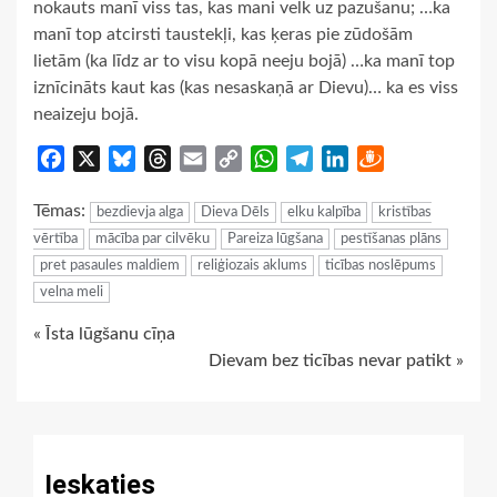
nokauts manī viss tas, kas mani velk uz pazušanu; …ka
manī top atcirsti taustekļi, kas ķeras pie zūdošām
lietām (ka līdz ar to visu kopā neeju bojā) …ka manī top
iznīcināts kaut kas (kas nesaskaņā ar Dievu)… ka es viss
neaizeju bojā.
Facebook
X
Bluesky
Threads
Email
Copy
WhatsApp
Telegram
LinkedIn
Draugiem
Link
Tēmas:
bezdievja alga
Dieva Dēls
elku kalpība
kristības
vērtība
mācība par cilvēku
Pareiza lūgšana
pestīšanas plāns
pret pasaules maldiem
reliģiozais aklums
ticības noslēpums
velna meli
Continue
« Īsta lūgšanu cīņa
Dievam bez ticības nevar patikt »
Reading
Ieskaties