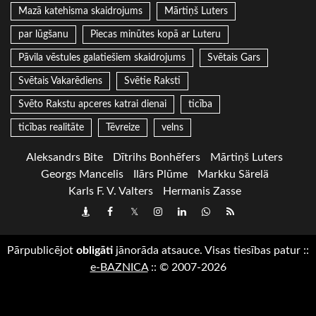
Mazā katehisma skaidrojums
Mārtiņš Luters
par lūgšanu
Piecas minūtes kopā ar Luteru
Pāvila vēstules galatiešiem skaidrojums
Svētais Gars
Svētais Vakarēdiens
Svētie Raksti
Svēto Rakstu apceres katrai dienai
ticība
ticības realitāte
Tēvreize
velns
Aleksandrs Bite
Dītrihs Bonhēfers
Mārtiņš Luters
Georgs Mancelis
Ilārs Plūme
Markku Särelä
Karls F. V. Valters
Hermanis Zasse
Draugiem
Facebook
Twitter
Instagram
LinkedIn
whatsapp
RSS
Pārpublicējot
obligāti
jānorāda atsauce. Visas tiesības patur
::
e-BAZNICA
::
© 2007-2026