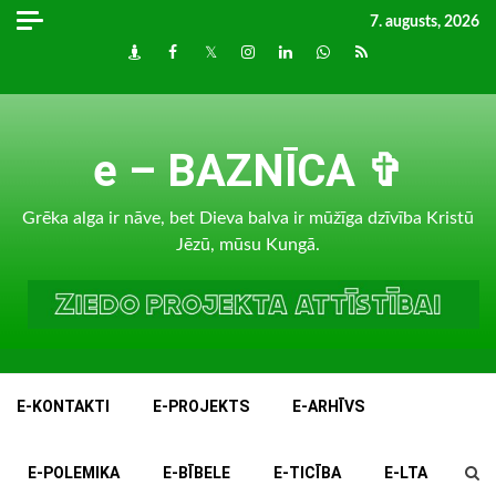
Skip
7. augusts, 2026
to
Draugiem
Facebook
Twitter
Instagram
LinkedIn
whatsapp
RSS
content
e – BAZNĪCA ✞
Grēka alga ir nāve, bet Dieva balva ir mūžīga dzīvība Kristū
Jēzū, mūsu Kungā.
E-KONTAKTI
E-PROJEKTS
E-ARHĪVS
E-POLEMIKA
E-BĪBELE
E-TICĪBA
E-LTA