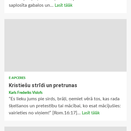
saplosīta gabalos un...
Lasīt tālāk
E-APCERES
Kristiešu strīdi un pretrunas
Karls Frederiks Vislofs
“Es lieku jums pie sirds, brāļi, ņemiet vērā tos, kas rada
šķelšanos un pretestību tai mācībai, ko esat mācījušies:
vairieties no viņiem!” [Rom.16:17]...
Lasīt tālāk