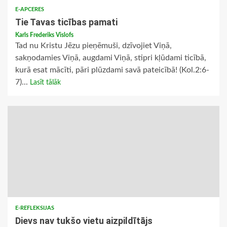
E-APCERES
Tie Tavas ticības pamati
Karls Frederiks Vislofs
Tad nu Kristu Jēzu pieņēmuši, dzīvojiet Viņā,
sakņodamies Viņā, augdami Viņā, stipri kļūdami ticībā,
kurā esat mācīti, pāri plūzdami savā pateicībā! (Kol.2:6-
7)...
Lasīt tālāk
E-REFLEKSIJAS
Dievs nav tukšo vietu aizpildītājs