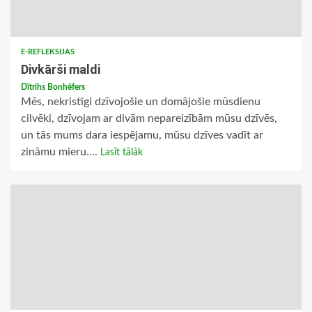
E-REFLEKSIJAS
Divkārši maldi
Dītrihs Bonhēfers
Mēs, nekristīgi dzīvojošie un domājošie mūsdienu
cilvēki, dzīvojam ar divām nepareizībām mūsu dzīvēs,
un tās mums dara iespējamu, mūsu dzīves vadīt ar
zināmu mieru....
Lasīt tālāk