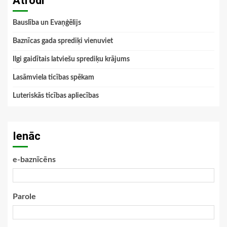
Atrodi
Bauslība un Evaņģēlijs
Baznīcas gada sprediķi vienuviet
Ilgi gaidītais latviešu sprediķu krājums
Lasāmviela ticības spēkam
Luteriskās ticības apliecības
Ienāc
e-baznīcēns
Parole