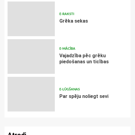
E-RAKSTI
Grēka sekas
E-MĀCĪBA
Vajadzība pēc grēku
piedošanas un ticības
E-LŪGŠANAS
Par spēju noliegt sevi