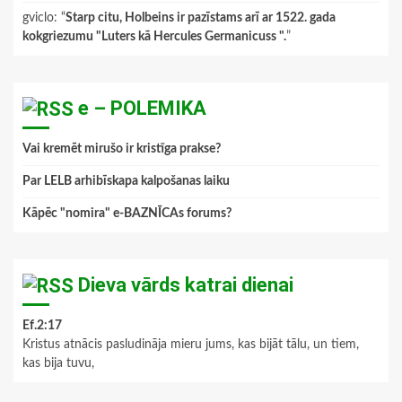
gviclo
: “
Starp citu, Holbeins ir pazīstams arī ar 1522. gada
kokgriezumu "Luters kā Hercules Germanicuss ".
”
e – POLEMIKA
Vai kremēt mirušo ir kristīga prakse?
Par LELB arhibīskapa kalpošanas laiku
Kāpēc "nomira" e-BAZNĪCAs forums?
Dieva vārds katrai dienai
Ef.2:17
Kristus atnācis pasludināja mieru jums, kas bijāt tālu, un tiem,
kas bija tuvu,