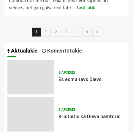
nomodā nozīmē būt reālam, nedzīvot sapņos un
vēlmēs, bet gan gaišā realitātē....
Lasīt tālāk
Ziņu
1
2
3
4
…
6
»
navigācija
Aktuālākie
Komentētākie
E-APCERES
Es esmu tavs Dievs
E-APCERES
Kristietis kā Dieva namturis