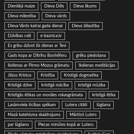
Dienišķā maize
Dieva Dēls
Dieva likums
Dieva mīlestība
Dieva vārds
Dieva Vārds katrai gada dienai
Dieva žēlastība
Dzīvības ceļš
e-baznica.lv
Es gribu dzīvot šīs dienas ar Tevi
Gads kopa ar Dītrihu Bonhēferu
grēku piedošana
Ikdienas ar Pirmo Mozus grāmatu
Ikdienas meditācijas
Jēzus Kristus
Kristība
Kristīgā dogmatika
Kristīgā dzīve
kristīgā mācība
kristīgā mūzika
Kristīgās ētikas un morāles rokasgrāmata
kristīgā ētika
Lasāmviela ticības spēkam
Lutera citāti
lūgšana
Mazā katehisma skaidrojums
Mārtiņš Luters
par lūgšanu
Piecas minūtes kopā ar Luteru