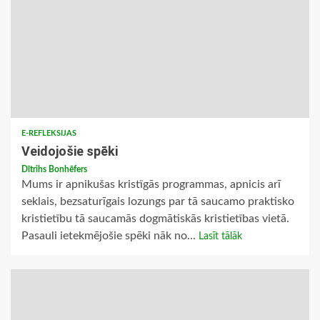
E-REFLEKSIJAS
Veidojošie spēki
Dītrihs Bonhēfers
Mums ir apnikušas kristīgās programmas, apnicis arī
seklais, bezsaturīgais lozungs par tā saucamo praktisko
kristietību tā saucamās dogmātiskās kristietības vietā.
Pasauli ietekmējošie spēki nāk no...
Lasīt tālāk