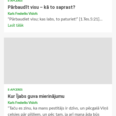
E-APCERES
Pārbaudīt visu – kā to saprast?
Karls Frederiks Vislofs
“Pārbaudiet visu; kas labs, to paturiet!” [1.Tes.5:21]...
Lasīt tālāk
E-APCERES
Kur Ījabs guva mierinājumu
Karls Frederiks Vislofs
“Taču es zinu, ka mans pestītājs ir dzīvs, un pēcgalā Viņš
celsies pār pīšļiem, un pēc tam, ja arī mana āda būs