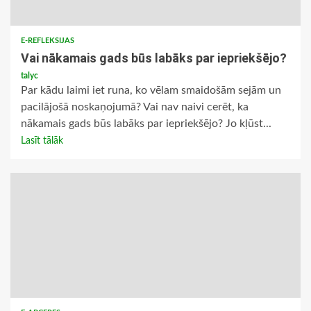
E-REFLEKSIJAS
Vai nākamais gads būs labāks par iepriekšējo?
talyc
Par kādu laimi iet runa, ko vēlam smaidošām sejām un
pacilājošā noskaņojumā? Vai nav naivi cerēt, ka
nākamais gads būs labāks par iepriekšējo? Jo kļūst...
Lasīt tālāk