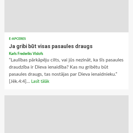
E-APCERES
Ja gribi būt visas pasaules draugs
Karls Frederiks Vislofs
“Laulības pārkāpēju cilts, vai jūs nezināt, ka šīs pasaules
draudzība ir Dieva ienaidība? Kas nu gribētu būt
pasaules draugs, tas nostājas par Dieva ienaidnieku.”
[Jēk.4:4]...
Lasīt tālāk