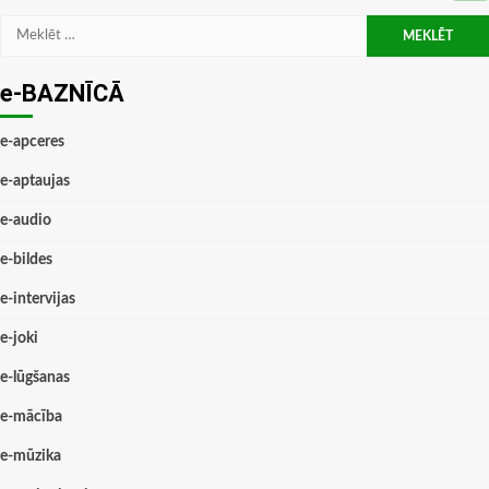
Meklēt:
e-BAZNĪCĀ
e-apceres
e-aptaujas
e-audio
e-bildes
e-intervijas
e-joki
e-lūgšanas
e-mācība
e-mūzika