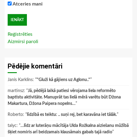
Atceries mani
Reģistrēties
Aizmirsi paroli
Pēdējie komentāri
Janis Karklins
: “
"Gluži kā gājiens uz Aglonu.."
”
martinsz
: “
Jā, pēdējā laikā patiesi vērojama liela reformēto
baptistu aktivitāte. Manuprāt tas lielā mērā varētu būt Džona
Makartura, Džona Paipera nopelns…
”
Roberto
: “
līdzībā es teiktu: .. suņi rej, bet karavāna iet tālāk.
”
talyc
: “
…līdz ar luterāņu mācītāja Ulda Rožkalna aiziešanu mūžībā
šķiet nomiris arī beidzamais klausāmais gabals tajā radio
”