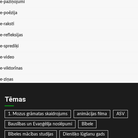
e-paziņojumi
e-poēzija
e-raksti
e-refleksijas
e-sprediķi
e-video
e-viktorīnas
e-ziņas
Tēmas
1. Mozus grāmatas skaidrojums
animācijas filma
ASV
Bauslības un Evaņģēlija noslēpumi
Bībele
Bībeles mācības studijas
Dienišķo lūgšanu gads