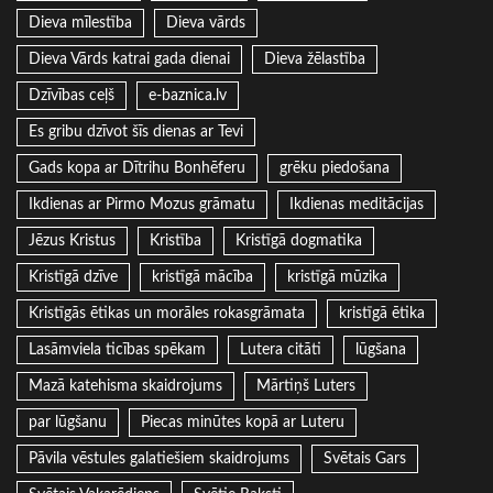
Dieva mīlestība
Dieva vārds
Dieva Vārds katrai gada dienai
Dieva žēlastība
Dzīvības ceļš
e-baznica.lv
Es gribu dzīvot šīs dienas ar Tevi
Gads kopa ar Dītrihu Bonhēferu
grēku piedošana
Ikdienas ar Pirmo Mozus grāmatu
Ikdienas meditācijas
Jēzus Kristus
Kristība
Kristīgā dogmatika
Kristīgā dzīve
kristīgā mācība
kristīgā mūzika
Kristīgās ētikas un morāles rokasgrāmata
kristīgā ētika
Lasāmviela ticības spēkam
Lutera citāti
lūgšana
Mazā katehisma skaidrojums
Mārtiņš Luters
par lūgšanu
Piecas minūtes kopā ar Luteru
Pāvila vēstules galatiešiem skaidrojums
Svētais Gars