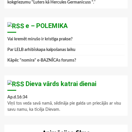
kokgriezumu "Luters kā Hercules Germanicuss ".
”
e – POLEMIKA
Vai kremēt mirušo ir kristīga prakse?
Par LELB arhibīskapa kalpošanas laiku
Kāpēc "nomira" e-BAZNĪCAs forums?
Dieva vārds katrai dienai
Ap.d.16:34
Viņš tos veda savā namā, sēdināja pie galda un priecājās ar visu
savu namu, ka ticēja Dievam.