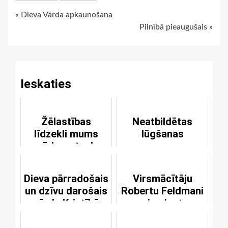
Continue
« Dieva Vārda apkaunošana
Pilnībā pieaugušais »
Reading
Ieskaties
Žēlastības
Neatbildētas
līdzekli mums
lūgšanas
norāda uz to, kur
ir Baznīca
Dieva pārradošais
Virsmācītāju
un dzīvu darošais
Robertu Feldmani
vārds Kristībā
pieminot