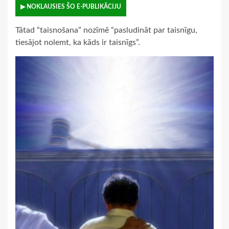
▶ NOKLAUSIES ŠO E-PUBLIKĀCIJU
Tātad “taisnošana” nozīmē “pasludināt par taisnīgu,
tiesājot nolemt, ka kāds ir taisnīgs”.