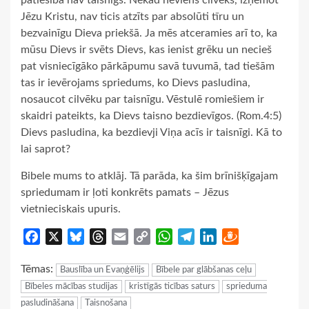
Jēzu Kristu, nav ticis atzīts par absolūti tīru un
bezvainīgu Dieva priekšā. Ja mēs atceramies arī to, ka
mūsu Dievs ir svēts Dievs, kas ienist grēku un necieš
pat visniecīgāko pārkāpumu savā tuvumā, tad tiešām
tas ir ievērojams spriedums, ko Dievs pasludina,
nosaucot cilvēku par taisnīgu. Vēstulē romiešiem ir
skaidri pateikts, ka Dievs taisno bezdievīgos. (Rom.4:5)
Dievs pasludina, ka bezdievji Viņa acīs ir taisnīgi. Kā to
lai saprot?
Bibele mums to atklāj. Tā parāda, ka šim brīnišķīgajam
spriedumam ir ļoti konkrēts pamats – Jēzus
vietnieciskais upuris.
Facebook
X
Bluesky
Threads
Email
Copy
WhatsApp
Telegram
LinkedIn
Draugiem
Link
Tēmas:
Bauslība un Evaņģēlijs
Bībele par glābšanas ceļu
Bībeles mācības studijas
kristīgās ticības saturs
sprieduma
pasludināšana
Taisnošana