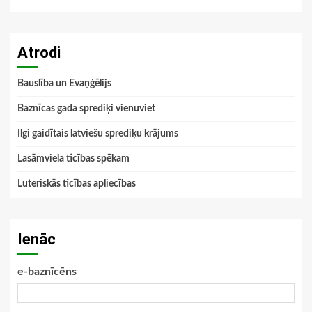
Atrodi
Bauslība un Evaņģēlijs
Baznīcas gada sprediķi vienuviet
Ilgi gaidītais latviešu sprediķu krājums
Lasāmviela ticības spēkam
Luteriskās ticības apliecības
Ienāc
e-baznīcēns