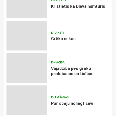
E-APCERES
Kristietis kā Dieva namturis
E-RAKSTI
Grēka sekas
E-MĀCĪBA
Vajadzība pēc grēku
piedošanas un ticības
E-LŪGŠANAS
Par spēju noliegt sevi