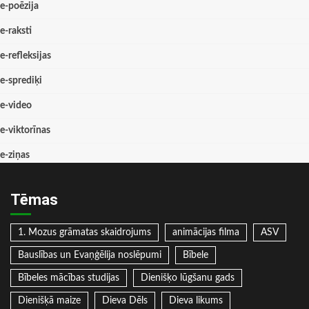
e-poēzija
e-raksti
e-refleksijas
e-sprediķi
e-video
e-viktorīnas
e-ziņas
Tēmas
1. Mozus grāmatas skaidrojums
animācijas filma
ASV
Bauslības un Evaņģēlija noslēpumi
Bībele
Bībeles mācības studijas
Dienišķo lūgšanu gads
Dienišķā maize
Dieva Dēls
Dieva likums