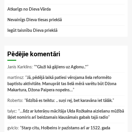
Atkarīgs no Dieva Vārda
Nevainīgs Dieva tiesas priekšā
Iegūt taisnību Dieva priekšā
Pēdējie komentāri
Janis Karklins
: “
"Gluži kā gājiens uz Aglonu.."
”
martinsz
: “
Jā, pēdējā laikā patiesi vērojama liela reformēto
baptistu aktivitāte. Manuprāt tas lielā mērā varētu būt Džona
Makartura, Džona Paipera nopelns…
”
Roberto
: “
līdzībā es teiktu: .. suņi rej, bet karavāna iet tālāk.
”
talyc
: “
…līdz ar luterāņu mācītāja Ulda Rožkalna aiziešanu mūžībā
šķiet nomiris arī beidzamais klausāmais gabals tajā radio
”
gviclo
: “
Starp citu, Holbeins ir pazīstams arī ar 1522. gada