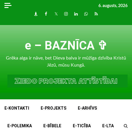
Skip
6. augusts, 2026
to
Draugiem
Facebook
Twitter
Instagram
LinkedIn
whatsapp
RSS
content
e – BAZNĪCA ✞
Grēka alga ir nāve, bet Dieva balva ir mūžīga dzīvība Kristū
Jēzū, mūsu Kungā.
E-KONTAKTI
E-PROJEKTS
E-ARHĪVS
E-POLEMIKA
E-BĪBELE
E-TICĪBA
E-LTA