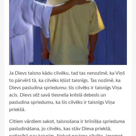
Ja Dievs taisno kādu cilvēku, tad tas nenozīmē, ka Viņš
to pārvērš tā, ka cilvēks kļūst taisnīgs. Tas nozīmē, ka
Dievs pasludina spriedumu: šis cilvēks ir taisnīgs Viņa
acīs. Dievs sēž savā tiesneša krēslā debesīs un
pasludina spriedumu, ka šis cilvēks ir taisnīgs Viņa
priekšā.
Citiem vārdiem sakot, taisnošana ir brīnišķa sprieduma
pasludināšana, jo cilvēks, kas stāv Dieva priekšā,
patiesībā nav taisnīgs. Nekad neviens cilvēks, izņemot