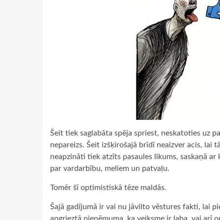
Šeit tiek saglabāta spēja spriest, neskatoties uz p
nepareizs. Šeit izšķirošajā brīdī neaizver acis, lai
neapzināti tiek atzīts pasaules likums, saskaņā ar 
par vardarbību, meliem un patvaļu.
Tomēr šī optimistiskā tēze maldās.
Šajā gadījumā ir vai nu jāvilto vēstures fakti, lai 
apgrieztā pieņēmuma, ka veiksme ir laba, vai arī o