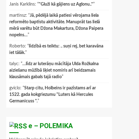
Janis Karklins
: “
"Gluži kā gājiens uz Aglonu.."
”
martinsz
: “
Jā, pēdējā laikā patiesi vērojama liela
reformēto baptistu aktivitāte. Manuprāt tas lielā
mērā varētu būt Džona Makartura, Džona Paipera
nopelns…
”
Roberto
: “
līdzībā es teiktu: .. suņi rej, bet karavāna
iet tālāk.
”
talyc
: “
…līdz ar luterāņu mācītāja Ulda Rožkalna
aiziešanu mūžībā šķiet nomiris arī beidzamais
klausāmais gabals tajā radio
”
gviclo
: “
Starp citu, Holbeins ir pazīstams arī ar
1522. gada kokgriezumu "Luters kā Hercules
Germanicuss ".
”
e – POLEMIKA