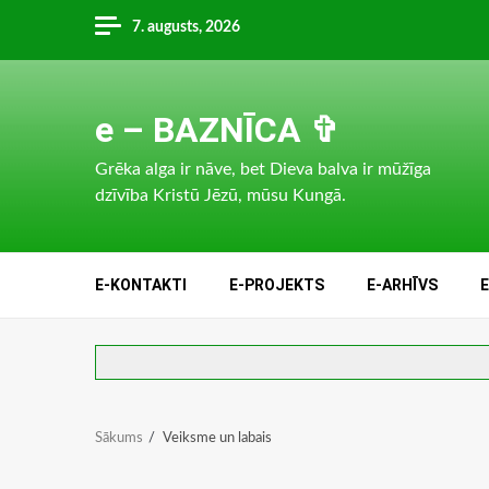
Skip
7. augusts, 2026
to
content
e – BAZNĪCA ✞
Grēka alga ir nāve, bet Dieva balva ir mūžīga
dzīvība Kristū Jēzū, mūsu Kungā.
E-KONTAKTI
E-PROJEKTS
E-ARHĪVS
Sākums
Veiksme un labais