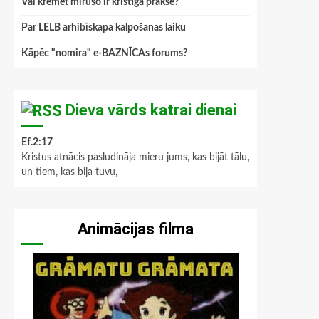
Vai kremēt mirušo ir kristīga prakse?
Par LELB arhibīskapa kalpošanas laiku
Kāpēc "nomira" e-BAZNĪCAs forums?
Dieva vārds katrai dienai
Ef.2:17
Kristus atnācis pasludināja mieru jums, kas bijāt tālu,
un tiem, kas bija tuvu,
Animācijas filma