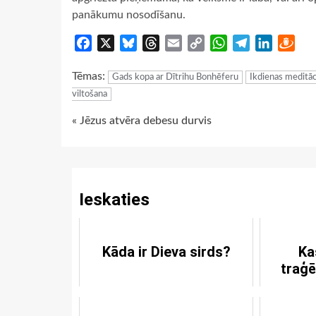
panākumu nosodīšanu.
Facebook
X
Bluesky
Threads
Email
Copy
WhatsApp
Telegram
LinkedIn
Dra
Link
Tēmas:
Gads kopa ar Dītrihu Bonhēferu
Ikdienas meditāc
viltošana
Continue
« Jēzus atvēra debesu durvis
Reading
Ieskaties
Kāda ir Dieva sirds?
Ka
traģē