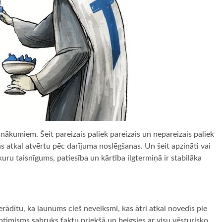
anākumiem. Šeit pareizais paliek pareizais un nepareizais paliek
 tās atkal atvērtu pēc darījuma noslēgšanas. Un šeit apzināti vai
kuru taisnīgums, patiesība un kārtība ilgtermiņā ir stabilāka
pierādītu, ka ļaunums cieš neveiksmi, kas ātri atkal novedīs pie
ptimisms sabruks faktu priekšā un beigsies ar visu vēsturisko