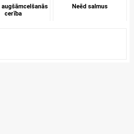
ā augšāmcelšanās
Neēd salmus
cerība