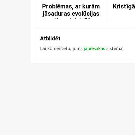
Problēmas, ar kurām
Kristīg
jāsaduras evolūcijas
teorijas piekritējiem
Atbildēt
Lai komentētu, jums
jāpiesakās
sistēmā.