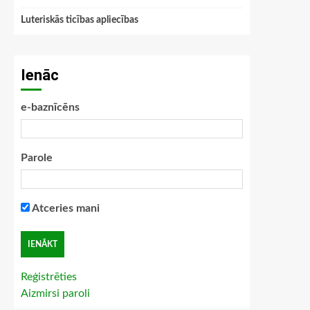
Luteriskās ticības apliecības
Ienāc
e-baznīcēns
Parole
Atceries mani
Reģistrēties
Aizmirsi paroli