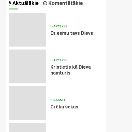
Aktuālākie
Komentētākie
E-APCERES
Es esmu tavs Dievs
E-APCERES
Kristietis kā Dieva
namturis
E-RAKSTI
Grēka sekas