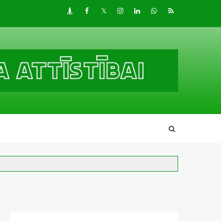
Draugiem
Facebook
Twitter
Instagram
LinkedIn
whatsapp
RSS