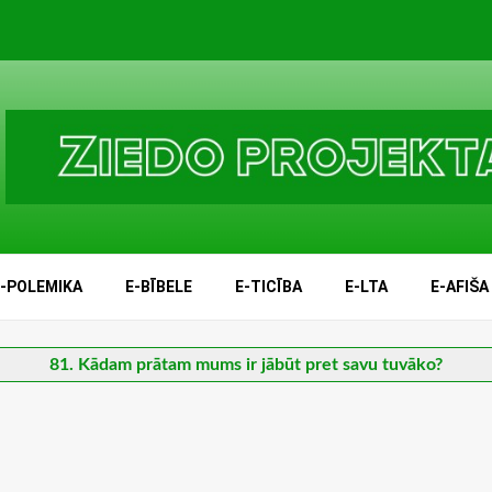
E-POLEMIKA
E-BĪBELE
E-TICĪBA
E-LTA
E-AFIŠA
81. Kādam prātam mums ir jābūt pret savu tuvāko?