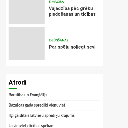
E-MĀCĪBA
Vajadzība pēc grēku
piedošanas un ticības
E-LŪGŠANAS
Par spēju noliegt sevi
Atrodi
Bauslība un Evaņģēlijs
Baznīcas gada sprediķi vienuviet
Ilgi gaidītais latviešu sprediķu krājums
Lasāmviela ticības spēkam