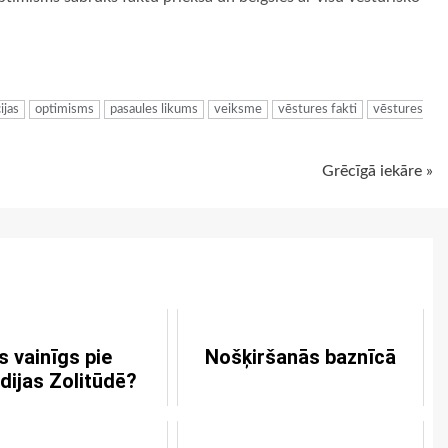
ugiem
ijas
optimisms
pasaules likums
veiksme
vēstures fakti
vēstures
Grēcīgā iekāre »
s vainīgs pie
Nošķiršanās baznīcā
dijas Zolitūdē?