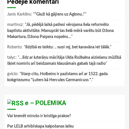
Pēdējie komentāri
Janis Karklins
: “
"Gluži kā gājiens uz Aglonu.."
”
martinsz
: “
Jā, pēdējā laikā patiesi vērojama liela reformēto
baptistu aktivitāte. Manuprāt tas lielā mērā varētu būt Džona
Makartura, Džona Paipera nopelns…
”
Roberto
: “
līdzībā es teiktu: .. suņi rej, bet karavāna iet tālāk.
”
talyc
: “
…līdz ar luterāņu mācītāja Ulda Rožkalna aiziešanu mūžībā
šķiet nomiris arī beidzamais klausāmais gabals tajā radio
”
gviclo
: “
Starp citu, Holbeins ir pazīstams arī ar 1522. gada
kokgriezumu "Luters kā Hercules Germanicuss ".
”
e – POLEMIKA
Vai kremēt mirušo ir kristīga prakse?
Par LELB arhibīskapa kalpošanas laiku