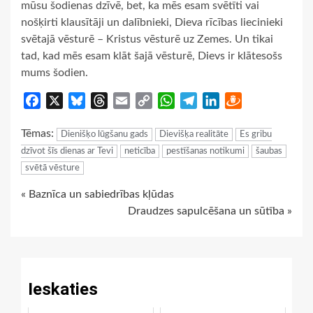
mūsu šodienas dzīvē, bet, ka mēs esam svētīti vai
nošķirti klausītāji un dalībnieki, Dieva rīcības liecinieki
svētajā vēsturē – Kristus vēsturē uz Zemes. Un tikai
tad, kad mēs esam klāt šajā vēsturē, Dievs ir klātesošs
mums šodien.
Facebook
X
Bluesky
Threads
Email
Copy
WhatsApp
Telegram
LinkedIn
Draugiem
Link
Tēmas:
Dienišķo lūgšanu gads
Dievišķa realitāte
Es gribu
dzīvot šīs dienas ar Tevi
neticība
pestīšanas notikumi
šaubas
svētā vēsture
Continue
« Baznīca un sabiedrības kļūdas
Draudzes sapulcēšana un sūtība »
Reading
Ieskaties