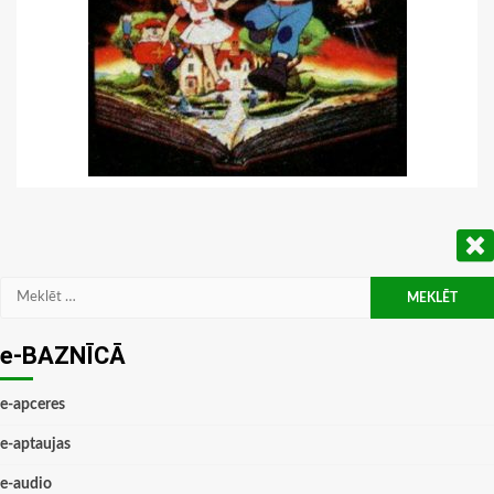
Meklēt:
e-BAZNĪCĀ
e-apceres
e-aptaujas
e-audio