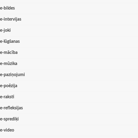
e-bildes
e-intervijas
e-joki
e-lūgšanas
e-mācība
e-mūzika
e-paziņojumi
e-poēzija
e-raksti
e-refleksijas
e-sprediķi
e-video