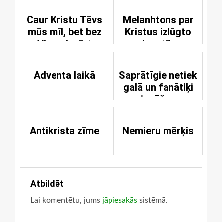
Caur Kristu Tēvs
Melanhtons par
mūs mīl, bet bez
Kristus izlūgto
Viņa - ienīst
vienotību
Adventa laikā
Saprātīgie netiek
galā un fanātiķi
izgāžas
Antikrista zīme
Nemieru mērķis
Atbildēt
Lai komentētu, jums
jāpiesakās
sistēmā.