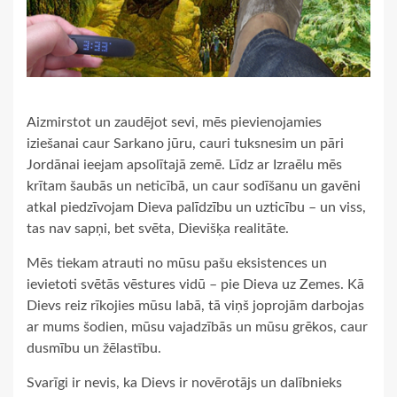
Aizmirstot un zaudējot sevi, mēs pievienojamies
iziešanai caur Sarkano jūru, cauri tuksnesim un pāri
Jordānai ieejam apsolītajā zemē. Līdz ar Izraēlu mēs
krītam šaubās un neticībā, un caur sodīšanu un gavēni
atkal piedzīvojam Dieva palīdzību un uzticību – un viss,
tas nav sapņi, bet svēta, Dievišķa realitāte.
Mēs tiekam atrauti no mūsu pašu eksistences un
ievietoti svētās vēstures vidū – pie Dieva uz Zemes. Kā
Dievs reiz rīkojies mūsu labā, tā viņš joprojām darbojas
ar mums šodien, mūsu vajadzībās un mūsu grēkos, caur
dusmību un žēlastību.
Svarīgi ir nevis, ka Dievs ir novērotājs un dalībnieks