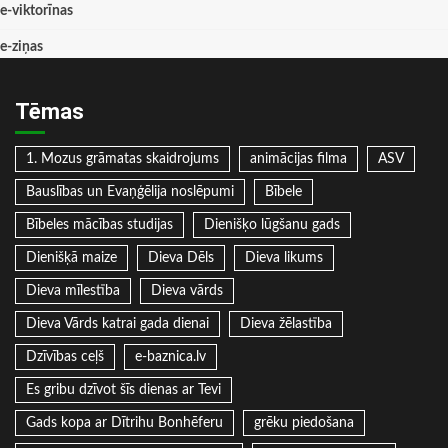
e-viktorīnas
e-ziņas
Tēmas
1. Mozus grāmatas skaidrojums
animācijas filma
ASV
Bauslības un Evaņģēlija noslēpumi
Bībele
Bībeles mācības studijas
Dienišķo lūgšanu gads
Dienišķā maize
Dieva Dēls
Dieva likums
Dieva mīlestība
Dieva vārds
Dieva Vārds katrai gada dienai
Dieva žēlastība
Dzīvības ceļš
e-baznica.lv
Es gribu dzīvot šīs dienas ar Tevi
Gads kopa ar Dītrihu Bonhēferu
grēku piedošana