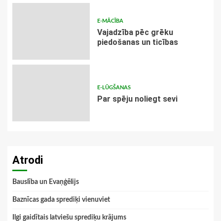
E-MĀCĪBA
Vajadzība pēc grēku
piedošanas un ticības
E-LŪGŠANAS
Par spēju noliegt sevi
Atrodi
Bauslība un Evaņģēlijs
Baznīcas gada sprediķi vienuviet
Ilgi gaidītais latviešu sprediķu krājums