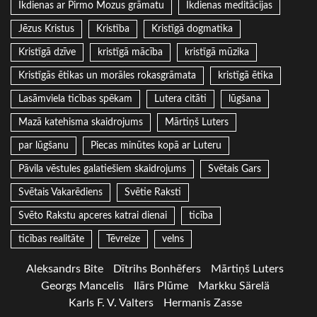
Ikdienas ar Pirmo Mozus grāmatu
Ikdienas meditācijas
Jēzus Kristus
Kristība
Kristīgā dogmatika
Kristīgā dzīve
kristīgā mācība
kristīgā mūzika
Kristīgās ētikas un morāles rokasgrāmata
kristīgā ētika
Lasāmviela ticības spēkam
Lutera citāti
lūgšana
Mazā katehisma skaidrojums
Mārtiņš Luters
par lūgšanu
Piecas minūtes kopā ar Luteru
Pāvila vēstules galatiešiem skaidrojums
Svētais Gars
Svētais Vakarēdiens
Svētie Raksti
Svēto Rakstu apceres katrai dienai
ticība
ticības realitāte
Tēvreize
velns
Aleksandrs Bite
Dītrihs Bonhēfers
Mārtiņš Luters
Georgs Mancelis
Ilārs Plūme
Markku Särelä
Karls F. V. Valters
Hermanis Zasse