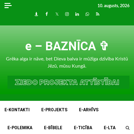
Skip
10. augusts, 2026
to
Draugiem
Facebook
Twitter
Instagram
LinkedIn
whatsapp
RSS
content
e – BAZNĪCA ✞
Grēka alga ir nāve, bet Dieva balva ir mūžīga dzīvība Kristū
Jēzū, mūsu Kungā.
E-KONTAKTI
E-PROJEKTS
E-ARHĪVS
E-POLEMIKA
E-BĪBELE
E-TICĪBA
E-LTA