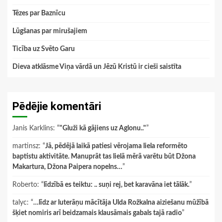
Tēzes par Baznīcu
Lūgšanas par mirušajiem
Ticība uz Svēto Garu
Dieva atklāsme Viņa vārdā un Jēzū Kristū ir cieši saistīta
Pēdējie komentāri
Janis Karklins
: “
"Gluži kā gājiens uz Aglonu.."
”
martinsz
: “
Jā, pēdējā laikā patiesi vērojama liela reformēto
baptistu aktivitāte. Manuprāt tas lielā mērā varētu būt Džona
Makartura, Džona Paipera nopelns…
”
Roberto
: “
līdzībā es teiktu: .. suņi rej, bet karavāna iet tālāk.
”
talyc
: “
…līdz ar luterāņu mācītāja Ulda Rožkalna aiziešanu mūžībā
šķiet nomiris arī beidzamais klausāmais gabals tajā radio
”