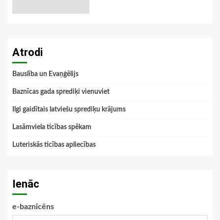
Atrodi
Bauslība un Evaņģēlijs
Baznīcas gada sprediķi vienuviet
Ilgi gaidītais latviešu sprediķu krājums
Lasāmviela ticības spēkam
Luteriskās ticības apliecības
Ienāc
e-baznīcēns