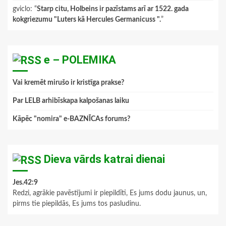
gviclo
: “
Starp citu, Holbeins ir pazīstams arī ar 1522. gada
kokgriezumu "Luters kā Hercules Germanicuss ".
”
e – POLEMIKA
Vai kremēt mirušo ir kristīga prakse?
Par LELB arhibīskapa kalpošanas laiku
Kāpēc "nomira" e-BAZNĪCAs forums?
Dieva vārds katrai dienai
Jes.42:9
Redzi, agrākie pavēstījumi ir piepildīti, Es jums dodu jaunus, un,
pirms tie piepildās, Es jums tos pasludinu.