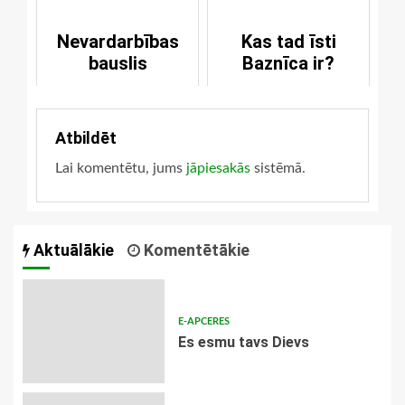
apliecības?
Nevardarbības
Kas tad īsti
bauslis
Baznīca ir?
Atbildēt
Lai komentētu, jums
jāpiesakās
sistēmā.
Aktuālākie
Komentētākie
E-APCERES
Es esmu tavs Dievs