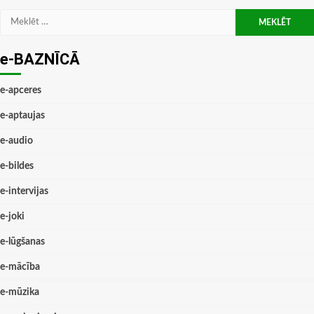
Meklēt:
e-BAZNĪCĀ
e-apceres
e-aptaujas
e-audio
e-bildes
e-intervijas
e-joki
e-lūgšanas
e-mācība
e-mūzika