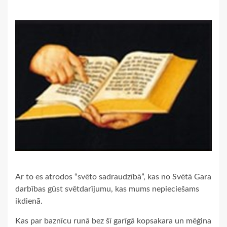
Ar to es atrodos “svēto sadraudzībā”, kas no Svētā Gara
darbības gūst svētdarījumu, kas mums nepieciešams
ikdienā.
Kas par baznīcu runā bez šī garīgā kopsakara un mēģina