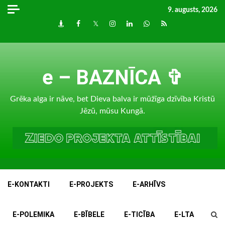
Skip
9. augusts, 2026
to
Draugiem
Facebook
Twitter
Instagram
LinkedIn
whatsapp
RSS
content
e – BAZNĪCA ✞
Grēka alga ir nāve, bet Dieva balva ir mūžīga dzīvība Kristū
Jēzū, mūsu Kungā.
E-KONTAKTI
E-PROJEKTS
E-ARHĪVS
E-POLEMIKA
E-BĪBELE
E-TICĪBA
E-LTA