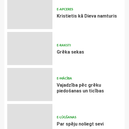
E-APCERES
Kristietis kā Dieva namturis
E-RAKSTI
Grēka sekas
E-MĀCĪBA
Vajadzība pēc grēku
piedošanas un ticības
E-LŪGŠANAS
Par spēju noliegt sevi