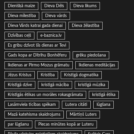
Dienišķā maize
Dieva Dēls
Dieva likums
Dieva mīlestība
Dieva vārds
Dieva Vārds katrai gada dienai
Dieva žēlastība
Dzīvības ceļš
e-baznica.lv
Es gribu dzīvot šīs dienas ar Tevi
Gads kopa ar Dītrihu Bonhēferu
grēku piedošana
Ikdienas ar Pirmo Mozus grāmatu
Ikdienas meditācijas
Jēzus Kristus
Kristība
Kristīgā dogmatika
Kristīgā dzīve
kristīgā mācība
kristīgā mūzika
Kristīgās ētikas un morāles rokasgrāmata
kristīgā ētika
Lasāmviela ticības spēkam
Lutera citāti
lūgšana
Mazā katehisma skaidrojums
Mārtiņš Luters
par lūgšanu
Piecas minūtes kopā ar Luteru