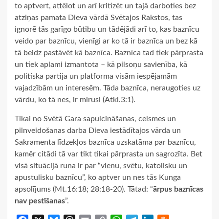
to aptvert, attēlot un arī kritizēt un tajā darboties bez
atziņas pamata Dieva vārdā Svētajos Rakstos, tas
ignorē tās garīgo būtību un tādējādi arī to, kas baznīcu
veido par baznīcu, vienīgi ar ko tā ir baznīca un bez kā
tā beidz pastāvēt kā baznīca. Baznīca tad tiek pārprasta
un tiek aplami izmantota – kā pilsoņu savienība, kā
politiska partija un platforma visām iespējamām
vajadzībām un interesēm. Tāda baznīca, neraugoties uz
vārdu, ko tā nes, ir mirusi (Atkl.3:1).
Tikai no Svētā Gara sapulcināšanas, celsmes un
pilnveidošanas darba Dieva iestādītajos vārda un
Sakramenta līdzekļos baznīca uzskatāma par baznīcu,
kamēr citādi tā var tikt tikai pārprasta un sagrozīta. Bet
visā situācijā runa ir par “vienu, svētu, katolisku un
apustulisku baznīcu”, ko aptver un nes tās Kunga
apsolījums (Mt.16:18; 28:18-20). Tātad: “
ārpus baznīcas
nav pestīšanas
”.