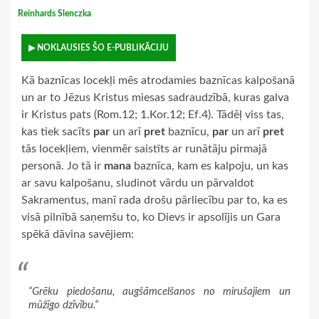
Reinhards Slenczka
▶ NOKLAUSIES ŠO E-PUBLIKĀCIJU
Kā baznīcas locekļi mēs atrodamies baznīcas kalpošanā
un ar to Jēzus Kristus miesas sadraudzībā, kuras galva
ir Kristus pats (Rom.12; 1.Kor.12; Ef.4). Tādēļ viss tas,
kas tiek sacīts
par
un arī
pret
baznīcu,
par
un arī
pret
tās locekļiem, vienmēr saistīts ar runātāju pirmajā
personā. Jo tā ir
mana
baznīca, kam es kalpoju, un kas
ar savu kalpošanu, sludinot vārdu un pārvaldot
Sakramentus, manī rada drošu pārliecību par to, ka es
visā pilnībā saņemšu to, ko Dievs ir apsolījis un Gara
spēkā dāvina savējiem:
“Grēku piedošanu, augšāmcelšanos no mirušajiem un
mūžīgo dzīvību.“