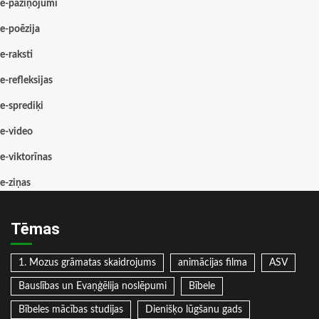
e-paziņojumi
e-poēzija
e-raksti
e-refleksijas
e-sprediķi
e-video
e-viktorīnas
e-ziņas
Tēmas
1. Mozus grāmatas skaidrojums
animācijas filma
ASV
Bauslības un Evaņģēlija noslēpumi
Bībele
Bībeles mācības studijas
Dienišķo lūgšanu gads