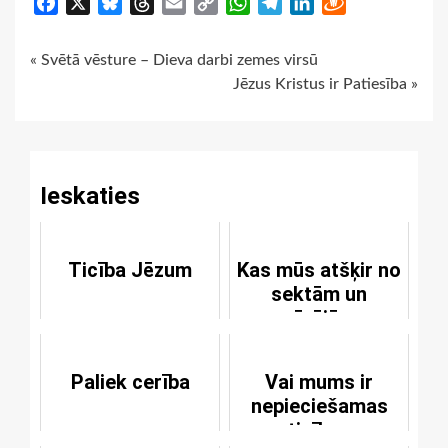
Facebook
X
Bluesky
Threads
Email
Copy
WhatsApp
Telegram
LinkedIn
Draugiem
Link
Continue
« Svētā vēsture – Dieva darbi zemes virsū
Jēzus Kristus ir Patiesība »
Reading
Ieskaties
Ticība Jēzum
Kas mūs atšķir no
sektām un
pārējām
reliģijām?
Paliek cerība
Vai mums ir
nepieciešamas
ticības