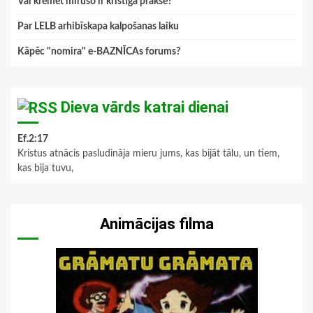
Vai kremēt mirušo ir kristīga prakse?
Par LELB arhibīskapa kalpošanas laiku
Kāpēc "nomira" e-BAZNĪCAs forums?
Dieva vārds katrai dienai
Ef.2:17
Kristus atnācis pasludināja mieru jums, kas bijāt tālu, un tiem,
kas bija tuvu,
Animācijas filma