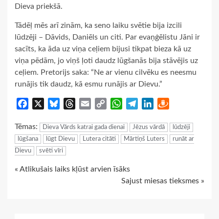
Dieva priekšā.
Tādēļ mēs arī zinām, ka seno laiku svētie bija izcili
lūdzēji – Dāvids, Daniēls un citi. Par evaņģēlistu Jāni ir
sacīts, ka āda uz viņa ceļiem bijusi tikpat bieza kā uz
viņa pēdām, jo viņš ļoti daudz lūgšanās bija stāvējis uz
ceļiem. Pretorijs saka: “Ne ar vienu cilvēku es neesmu
runājis tik daudz, kā esmu runājis ar Dievu.”
Facebook
X
Bluesky
Threads
Email
Copy
WhatsApp
Telegram
LinkedIn
Draugiem
Link
Tēmas:
Dieva Vārds katrai gada dienai
Jēzus vārdā
lūdzēji
lūgšana
lūgt Dievu
Lutera citāti
Mārtiņš Luters
runāt ar
Dievu
svēti vīri
Continue
« Atlikušais laiks kļūst arvien īsāks
Sajust miesas tieksmes »
Reading