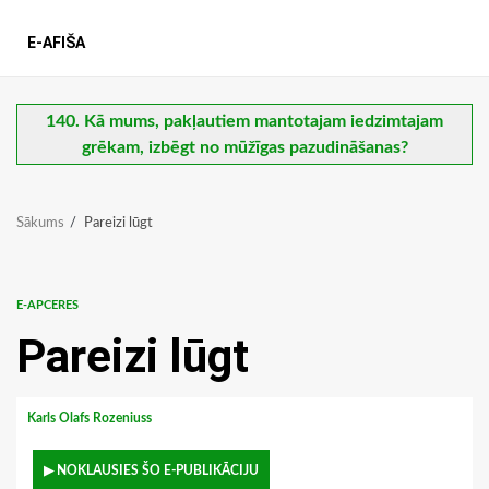
E-AFIŠA
140. Kā mums, pakļautiem mantotajam iedzimtajam
grēkam, izbēgt no mūžīgas pazudināšanas?
Sākums
Pareizi lūgt
E-APCERES
Pareizi lūgt
Karls Olafs Rozeniuss
▶ NOKLAUSIES ŠO E-PUBLIKĀCIJU