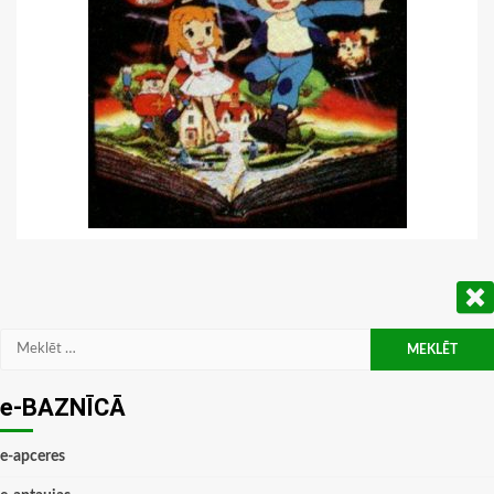
Meklēt:
e-BAZNĪCĀ
e-apceres