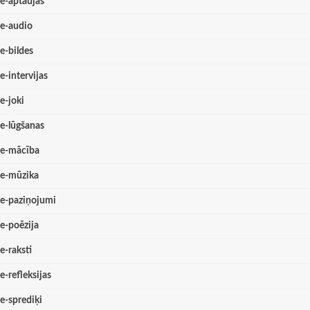
e-aptaujas
e-audio
e-bildes
e-intervijas
e-joki
e-lūgšanas
e-mācība
e-mūzika
e-paziņojumi
e-poēzija
e-raksti
e-refleksijas
e-sprediķi