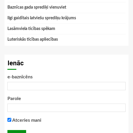
Baznīcas gada sprediķi vienuviet
Ilgi gaidītais latviešu sprediķu krājums
Lasāmviela ticības spēkam
Luteriskās ticības apliecības
Ienāc
e-baznīcēns
Parole
Atceries mani