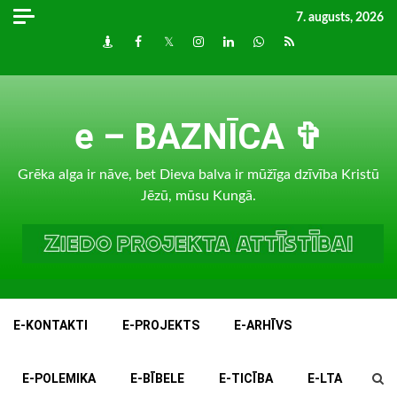
Skip
7. augusts, 2026
to
Draugiem
Facebook
Twitter
Instagram
LinkedIn
whatsapp
RSS
content
e – BAZNĪCA ✞
Grēka alga ir nāve, bet Dieva balva ir mūžīga dzīvība Kristū
Jēzū, mūsu Kungā.
E-KONTAKTI
E-PROJEKTS
E-ARHĪVS
E-POLEMIKA
E-BĪBELE
E-TICĪBA
E-LTA