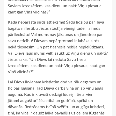
Saviem izredzētiem, kas dienu un nakti Viņu piesauc,
kaut gan Viņš vilcinās?”
Kāda neparasta sirds attieksme! Šādu līdzību par Tēva
bagāto mīlestību Jēzus stāstīja vienīgi tādēļ, lai mūs
pārliecinātu! Vai mums nav jākaunas un jānodreb par
savu neticību! Dievam nepārprotami ir labāka sirds
nekā tiesnesim. Un pat tiesnesis nebija nepielūdzams.
Vai Dievs ļaus mums velti saukt uz Viņu dienu un nakti?
Jēzus saka: “Un Dievs lai nedotu Savu tiesu
izredzētiem, kas dienu un nakti Viņu piesauc, kaut gan
Viņš vilcinās?”
Lai Dievs ikvienam kristietim dod vairāk degsmes un
ticības lūgšanā! Tad Dieva darbs viņā un ap viņu augs
augumā. Kas ir kļuvuši dedzīgi lūdzēji, tie arvien ir
jūtami auguši arī žēlastībā un gudrībā, spēkā un
dāvanās. Redzēdams ticībā svētītu un auglīgu kristieti,
zini, ka viņš ir daudz laika pavadījis uz ceļiem lūgšanās