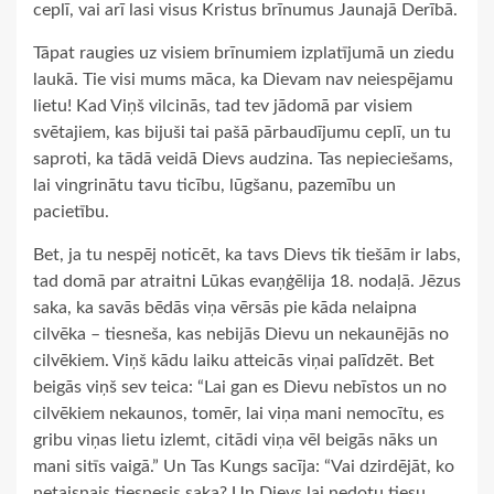
ceplī, vai arī lasi visus Kristus brīnumus Jaunajā Derībā.
Tāpat raugies uz visiem brīnumiem izplatījumā un ziedu
laukā. Tie visi mums māca, ka Dievam nav neiespējamu
lietu! Kad Viņš vilcinās, tad tev jādomā par visiem
svētajiem, kas bijuši tai pašā pārbaudījumu ceplī, un tu
saproti, ka tādā veidā Dievs audzina. Tas nepieciešams,
lai vingrinātu tavu ticību, lūgšanu, pazemību un
pacietību.
Bet, ja tu nespēj noticēt, ka tavs Dievs tik tiešām ir labs,
tad domā par atraitni Lūkas evaņģēlija 18. nodaļā. Jēzus
saka, ka savās bēdās viņa vērsās pie kāda nelaipna
cilvēka – tiesneša, kas nebijās Dievu un nekaunējās no
cilvēkiem. Viņš kādu laiku atteicās viņai palīdzēt. Bet
beigās viņš sev teica: “Lai gan es Dievu nebīstos un no
cilvēkiem nekaunos, tomēr, lai viņa mani nemocītu, es
gribu viņas lietu izlemt, citādi viņa vēl beigās nāks un
mani sitīs vaigā.” Un Tas Kungs sacīja: “Vai dzirdējāt, ko
netaisnais tiesnesis saka? Un Dievs lai nedotu tiesu