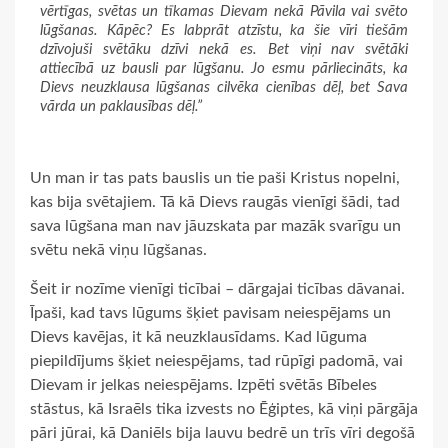
vērtīgas, svētas un tīkamas Dievam nekā Pāvila vai svēto
lūgšanas. Kāpēc? Es labprāt atzīstu, ka šie vīri tiešām
dzīvojuši svētāku dzīvi nekā es. Bet viņi nav svētāki
attiecībā uz bausli par lūgšanu. Jo esmu pārliecināts, ka
Dievs neuzklausa lūgšanas cilvēka cienības dēļ, bet Sava
vārda un paklausības dēļ.”
Un man ir tas pats bauslis un tie paši Kristus nopelni,
kas bija svētajiem. Tā kā Dievs raugās vienīgi šādi, tad
sava lūgšana man nav jāuzskata par mazāk svarīgu un
svētu nekā viņu lūgšanas.
Šeit ir nozīme vienīgi ticībai – dārgajai ticības dāvanai.
Īpaši, kad tavs lūgums šķiet pavisam neiespējams un
Dievs kavējas, it kā neuzklausīdams. Kad lūguma
piepildījums šķiet neiespējams, tad rūpīgi padomā, vai
Dievam ir jelkas neiespējams. Izpēti svētās Bībeles
stāstus, kā Israēls tika izvests no Ēģiptes, kā viņi pārgāja
pāri jūrai, kā Daniēls bija lauvu bedrē un trīs vīri degošā