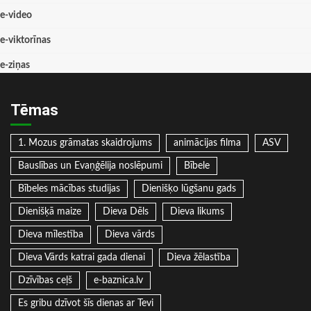
e-video
e-viktorīnas
e-ziņas
Tēmas
1. Mozus grāmatas skaidrojums
animācijas filma
ASV
Bauslības un Evaņģēlija noslēpumi
Bībele
Bībeles mācības studijas
Dienišķo lūgšanu gads
Dienišķā maize
Dieva Dēls
Dieva likums
Dieva mīlestība
Dieva vārds
Dieva Vārds katrai gada dienai
Dieva žēlastība
Dzīvības ceļš
e-baznica.lv
Es gribu dzīvot šīs dienas ar Tevi