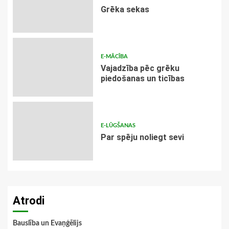
Grēka sekas
E-MĀCĪBA
Vajadzība pēc grēku
piedošanas un ticības
E-LŪGŠANAS
Par spēju noliegt sevi
Atrodi
Bauslība un Evaņģēlijs