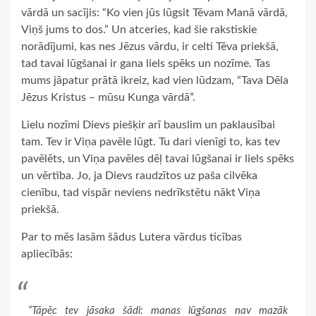
vārdā un sacījis: “Ko vien jūs lūgsit Tēvam Manā vārdā,
Viņš jums to dos.” Un atceries, kad šie rakstiskie
norādījumi, kas nes Jēzus vārdu, ir celti Tēva priekšā,
tad tavai lūgšanai ir gana liels spēks un nozīme. Tas
mums jāpatur prātā ikreiz, kad vien lūdzam, “Tava Dēla
Jēzus Kristus – mūsu Kunga vārdā”.
Lielu nozīmi Dievs piešķir arī bauslim un paklausībai
tam. Tev ir Viņa pavēle lūgt. Tu dari vienīgi to, kas tev
pavēlēts, un Viņa pavēles dēļ tavai lūgšanai ir liels spēks
un vērtība. Jo, ja Dievs raudzītos uz paša cilvēka
cienību, tad vispār neviens nedrīkstētu nākt Viņa
priekšā.
Par to mēs lasām šādus Lutera vārdus ticības
apliecībās:
“Tāpēc tev jāsaka šādi: manas lūgšanas nav mazāk