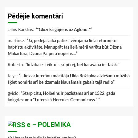
Pēdējie komentāri
Janis Karklins
: “
"Gluži kā gājiens uz Aglonu.."
”
martinsz
: “
Jā, pēdējā laikā patiesi vērojama liela reformēto
baptistu aktivitāte. Manuprāt tas lielā mērā varētu būt Džona
Makartura, Džona Paipera nopelns…
”
Roberto
: “
līdzībā es teiktu: .. suņi rej, bet karavāna iet tālāk.
”
talyc
: “
…līdz ar luterāņu mācītāja Ulda Rožkalna aiziešanu mūžībā
šķiet nomiris arī beidzamais klausāmais gabals tajā radio
”
gviclo
: “
Starp citu, Holbeins ir pazīstams arī ar 1522. gada
kokgriezumu "Luters kā Hercules Germanicuss ".
”
e – POLEMIKA