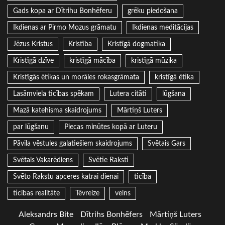
Gads kopa ar Dītrihu Bonhēferu
grēku piedošana
Ikdienas ar Pirmo Mozus grāmatu
Ikdienas meditācijas
Jēzus Kristus
Kristība
Kristīgā dogmatika
Kristīgā dzīve
kristīgā mācība
kristīgā mūzika
Kristīgās ētikas un morāles rokasgrāmata
kristīgā ētika
Lasāmviela ticības spēkam
Lutera citāti
lūgšana
Mazā katehisma skaidrojums
Mārtiņš Luters
par lūgšanu
Piecas minūtes kopā ar Luteru
Pāvila vēstules galatiešiem skaidrojums
Svētais Gars
Svētais Vakarēdiens
Svētie Raksti
Svēto Rakstu apceres katrai dienai
ticība
ticības realitāte
Tēvreize
velns
Aleksandrs Bite
Dītrihs Bonhēfers
Mārtiņš Luters