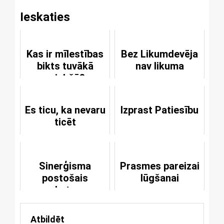
Ieskaties
Kas ir mīlestības
Bez Likumdevēja
bikts tuvākā
nav likuma
priekšā?
Es ticu, ka nevaru
Izprast Patiesību
ticēt
Sinerģisma
Prasmes pareizai
postošais
lūgšanai
raksturs
Atbildēt