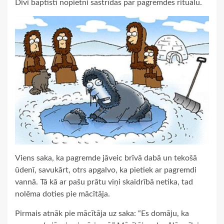
Divi baptisti nopietni sastrīdas par pagremdes rituālu.
Viens saka, ka pagremde jāveic brīvā dabā un tekošā
ūdenī, savukārt, otrs apgalvo, ka pietiek ar pagremdi
vannā. Tā kā ar pašu prātu viņi skaidrībā netika, tad
nolēma doties pie mācītāja.
Pirmais atnāk pie mācītāja uz saka: “Es domāju, ka