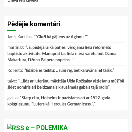
Dieva tēls cilvēkā
Pēdējie komentāri
Janis Karklins
: “
"Gluži kā gājiens uz Aglonu.."
”
martinsz
: “
Jā, pēdējā laikā patiesi vērojama liela reformēto
baptistu aktivitāte. Manuprāt tas lielā mērā varētu būt Džona
Makartura, Džona Paipera nopelns…
”
Roberto
: “
līdzībā es teiktu: .. suņi rej, bet karavāna iet tālāk.
”
talyc
: “
…līdz ar luterāņu mācītāja Ulda Rožkalna aiziešanu mūžībā
šķiet nomiris arī beidzamais klausāmais gabals tajā radio
”
gviclo
: “
Starp citu, Holbeins ir pazīstams arī ar 1522. gada
kokgriezumu "Luters kā Hercules Germanicuss ".
”
e – POLEMIKA