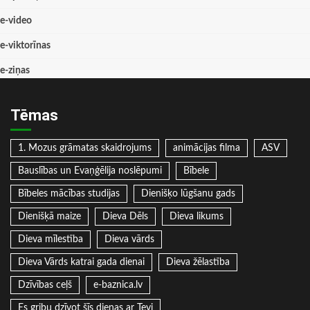
e-video
e-viktorīnas
e-ziņas
Tēmas
1. Mozus grāmatas skaidrojums
animācijas filma
ASV
Bauslības un Evaņģēlija noslēpumi
Bībele
Bībeles mācības studijas
Dienišķo lūgšanu gads
Dienišķā maize
Dieva Dēls
Dieva likums
Dieva mīlestība
Dieva vārds
Dieva Vārds katrai gada dienai
Dieva žēlastība
Dzīvības ceļš
e-baznica.lv
Es gribu dzīvot šīs dienas ar Tevi