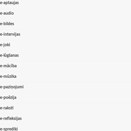
e-aptaujas
e-audio
e-bildes
e-intervijas
e-joki
e-lūgšanas
e-mācība
e-mūzika
e-paziņojumi
e-poēzija
e-raksti
e-refleksijas
e-sprediķi