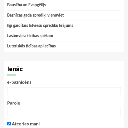
Bauslība un Evaņģēlijs
Baznīcas gada sprediķi vienuviet
Ilgi gaidītais latviešu sprediķu krājums
Lasāmviela ticības spēkam
Luteriskās ticības apliecības
Ienāc
e-baznīcēns
Parole
Atceries mani