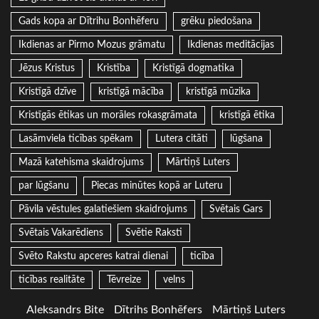
Gads kopa ar Dītrihu Bonhēferu
grēku piedošana
Ikdienas ar Pirmo Mozus grāmatu
Ikdienas meditācijas
Jēzus Kristus
Kristība
Kristīgā dogmatika
Kristīgā dzīve
kristīgā mācība
kristīgā mūzika
Kristīgās ētikas un morāles rokasgrāmata
kristīgā ētika
Lasāmviela ticības spēkam
Lutera citāti
lūgšana
Mazā katehisma skaidrojums
Mārtiņš Luters
par lūgšanu
Piecas minūtes kopā ar Luteru
Pāvila vēstules galatiešiem skaidrojums
Svētais Gars
Svētais Vakarēdiens
Svētie Raksti
Svēto Rakstu apceres katrai dienai
ticība
ticības realitāte
Tēvreize
velns
Aleksandrs Bite
Dītrihs Bonhēfers
Mārtiņš Luters