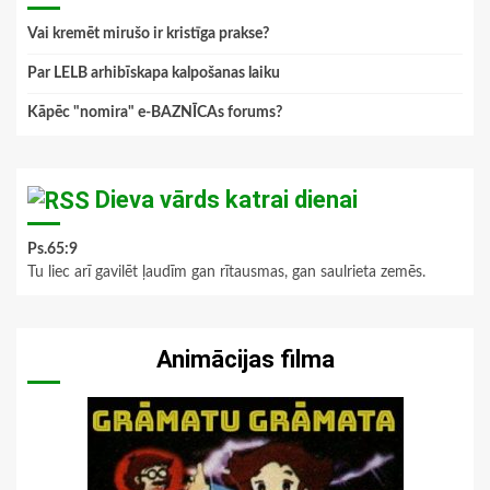
Vai kremēt mirušo ir kristīga prakse?
Par LELB arhibīskapa kalpošanas laiku
Kāpēc "nomira" e-BAZNĪCAs forums?
Dieva vārds katrai dienai
Ps.65:9
Tu liec arī gavilēt ļaudīm gan rītausmas, gan saulrieta zemēs.
Animācijas filma