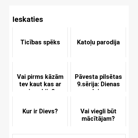
Ieskaties
Ticības spēks
Katoļu parodija
Vai pirms kāzām
Pāvesta pilsētas
tev kaut kas ar
9.sērija: Dienas
sievu bija?
ceļojums
Kur ir Dievs?
Vai viegli būt
mācītājam?