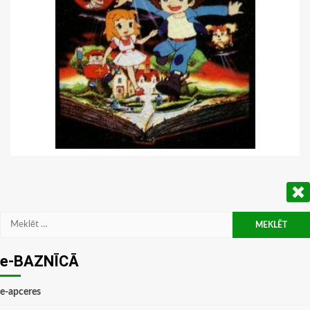
Meklēt:
e-BAZNĪCĀ
e-apceres