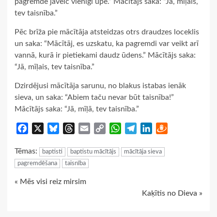
pagremde jāveic vienīgi upē.” Mācītājs saka: “Jā, mīļais,
tev taisnība.”
Pēc brīža pie mācītāja atsteidzas otrs draudzes loceklis
un saka: “Mācītāj, es uzskatu, ka pagremdi var veikt arī
vannā, kurā ir pietiekami daudz ūdens.” Mācītājs saka:
“Jā, mīļais, tev taisnība.”
Dzirdējusi mācītāja sarunu, no blakus istabas ienāk
sieva, un saka: “Abiem taču nevar būt taisnība!”
Mācītājs saka: “Jā, mīļā, tev taisnība.”
Facebook
X
Bluesky
Threads
Email
Copy
WhatsApp
Telegram
LinkedIn
Draugiem
Link
Tēmas:
baptisti
baptistu mācītājs
mācītāja sieva
pagremdēšana
taisnība
Continue
« Mēs visi reiz mirsim
Kaķītis no Dieva »
Reading