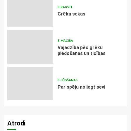
E-RAKSTI
Grēka sekas
E-MĀCĪBA
Vajadzība pēc grēku
piedošanas un ticības
E-LŪGŠANAS
Par spēju noliegt sevi
Atrodi