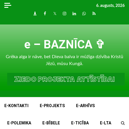
Skip
6. augusts, 2026
to
Draugiem
Facebook
Twitter
Instagram
LinkedIn
whatsapp
RSS
content
e – BAZNĪCA ✞
Grēka alga ir nāve, bet Dieva balva ir mūžīga dzīvība Kristū
Jēzū, mūsu Kungā.
E-KONTAKTI
E-PROJEKTS
E-ARHĪVS
E-POLEMIKA
E-BĪBELE
E-TICĪBA
E-LTA