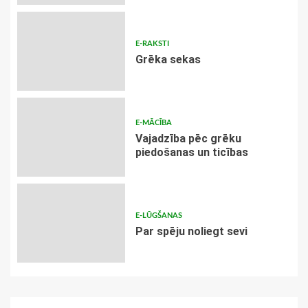
E-RAKSTI
Grēka sekas
E-MĀCĪBA
Vajadzība pēc grēku
piedošanas un ticības
E-LŪGŠANAS
Par spēju noliegt sevi