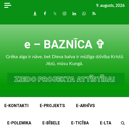
Skip
9. augusts, 2026
to
Draugiem
Facebook
Twitter
Instagram
LinkedIn
whatsapp
RSS
content
e – BAZNĪCA ✞
Grēka alga ir nāve, bet Dieva balva ir mūžīga dzīvība Kristū
Jēzū, mūsu Kungā.
E-KONTAKTI
E-PROJEKTS
E-ARHĪVS
E-POLEMIKA
E-BĪBELE
E-TICĪBA
E-LTA