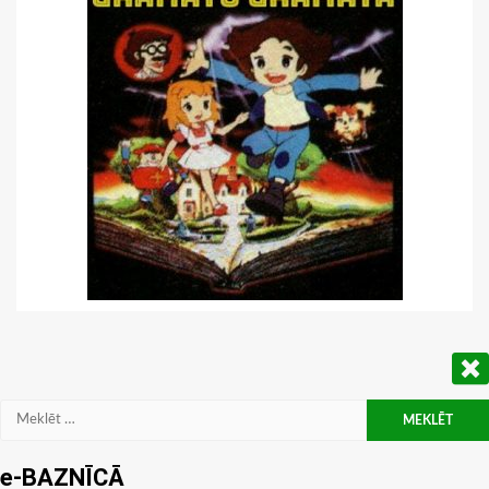
Meklēt:
e-BAZNĪCĀ