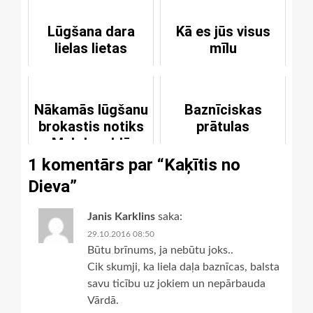
Lūgšana dara
Kā es jūs visus
lielas lietas
mīlu
Nākamās lūgšanu
Baznīciskas
brokastis notiks
prātulas
Makdonaldā
1 komentārs par “
Kaķītis no
Dieva
”
Janis Karklins
saka:
29.10.2016 08:50
Būtu brīnums, ja nebūtu joks..
Cik skumji, ka liela daļa baznīcas, balsta
savu ticību uz jokiem un nepārbauda
Vārdā.