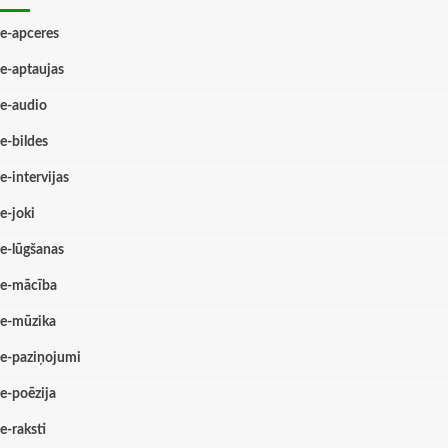
e-apceres
e-aptaujas
e-audio
e-bildes
e-intervijas
e-joki
e-lūgšanas
e-mācība
e-mūzika
e-paziņojumi
e-poēzija
e-raksti