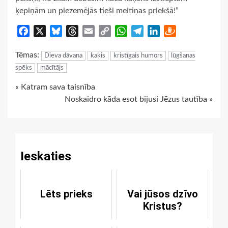
ķepiņām un piezemējās tieši meitiņas priekšā!”
Facebook
X
Bluesky
Threads
Email
Copy
WhatsApp
Telegram
LinkedIn
Draugiem
Link
Tēmas:
Dieva dāvana
kaķis
kristīgais humors
lūgšanas
spēks
mācītājs
Continue
« Katram sava taisnība
Noskaidro kāda esot bijusi Jēzus tautība »
Reading
Ieskaties
Lēts prieks
Vai jūsos dzīvo
Kristus?