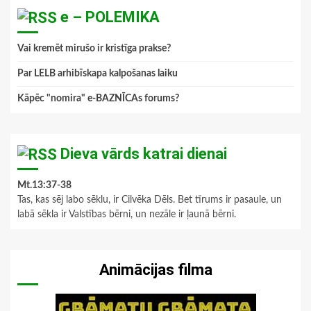
e – POLEMIKA
Vai kremēt mirušo ir kristīga prakse?
Par LELB arhibīskapa kalpošanas laiku
Kāpēc "nomira" e-BAZNĪCAs forums?
Dieva vārds katrai dienai
Mt.13:37-38
Tas, kas sēj labo sēklu, ir Cilvēka Dēls. Bet tīrums ir pasaule, un
labā sēkla ir Valstības bērni, un nezāle ir ļaunā bērni.
Animācijas filma