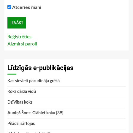
Atceries mani
Reģistrēties
Aizmirsi paroli
Līdzīgās e-publikācijas
Kas sievieti pazudināja grēkā
Koks dārza vidū
Dzīvības koks
Auniņš Šons: Glābiet koku [39]
Pīlādži sārtojas