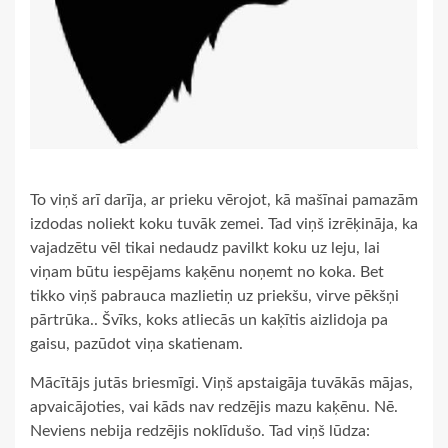
To viņš arī darīja, ar prieku vērojot, kā mašīnai pamazām
izdodas noliekt koku tuvāk zemei. Tad viņš izrēķināja, ka
vajadzētu vēl tikai nedaudz pavilkt koku uz leju, lai
viņam būtu iespējams kaķēnu noņemt no koka. Bet
tikko viņš pabrauca mazlietiņ uz priekšu, virve pēkšņi
pārtrūka.. Švīks, koks atliecās un kaķītis aizlidoja pa
gaisu, pazūdot viņa skatienam.
Mācītājs jutās briesmīgi. Viņš apstaigāja tuvākās mājas,
apvaicājoties, vai kāds nav redzējis mazu kaķēnu. Nē.
Neviens nebija redzējis noklīdušo. Tad viņš lūdza: