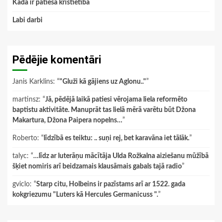
Kāda ir patiesa kristietība
Labi darbi
Pēdējie komentāri
Janis Karklins
: “
"Gluži kā gājiens uz Aglonu.."
”
martinsz
: “
Jā, pēdējā laikā patiesi vērojama liela reformēto
baptistu aktivitāte. Manuprāt tas lielā mērā varētu būt Džona
Makartura, Džona Paipera nopelns…
”
Roberto
: “
līdzībā es teiktu: .. suņi rej, bet karavāna iet tālāk.
”
talyc
: “
…līdz ar luterāņu mācītāja Ulda Rožkalna aiziešanu mūžībā
šķiet nomiris arī beidzamais klausāmais gabals tajā radio
”
gviclo
: “
Starp citu, Holbeins ir pazīstams arī ar 1522. gada
kokgriezumu "Luters kā Hercules Germanicuss ".
”