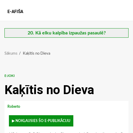
E-AFIŠA
20. Kā elku kalpība izpaužas pasaulē?
Sākums
Kaķītis no Dieva
E-JOKI
Kaķītis no Dieva
Roberto
▶ NOKLAUSIES ŠO E-PUBLIKĀCIJU