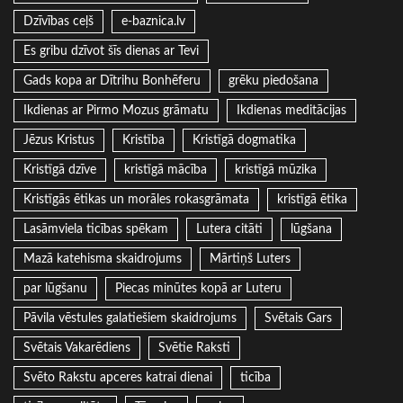
Dzīvības ceļš
e-baznica.lv
Es gribu dzīvot šīs dienas ar Tevi
Gads kopa ar Dītrihu Bonhēferu
grēku piedošana
Ikdienas ar Pirmo Mozus grāmatu
Ikdienas meditācijas
Jēzus Kristus
Kristība
Kristīgā dogmatika
Kristīgā dzīve
kristīgā mācība
kristīgā mūzika
Kristīgās ētikas un morāles rokasgrāmata
kristīgā ētika
Lasāmviela ticības spēkam
Lutera citāti
lūgšana
Mazā katehisma skaidrojums
Mārtiņš Luters
par lūgšanu
Piecas minūtes kopā ar Luteru
Pāvila vēstules galatiešiem skaidrojums
Svētais Gars
Svētais Vakarēdiens
Svētie Raksti
Svēto Rakstu apceres katrai dienai
ticība