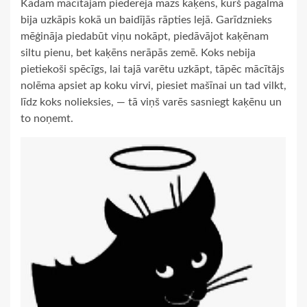
Kādam mācītājam piederēja mazs kaķēns, kurš pagalmā
bija uzkāpis kokā un baidījās rāpties lejā. Garīdznieks
mēģināja piedabūt viņu nokāpt, piedāvājot kaķēnam
siltu pienu, bet kaķēns nerāpās zemē. Koks nebija
pietiekoši spēcīgs, lai tajā varētu uzkāpt, tāpēc mācītājs
nolēma apsiet ap koku virvi, piesiet mašīnai un tad vilkt,
līdz koks nolieksies, — tā viņš varēs sasniegt kaķēnu un
to noņemt.