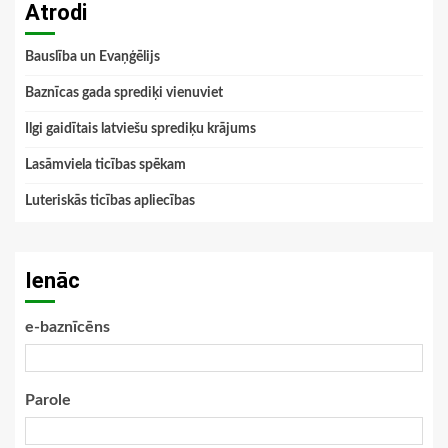
Atrodi
Bauslība un Evaņģēlijs
Baznīcas gada sprediķi vienuviet
Ilgi gaidītais latviešu sprediķu krājums
Lasāmviela ticības spēkam
Luteriskās ticības apliecības
Ienāc
e-baznīcēns
Parole