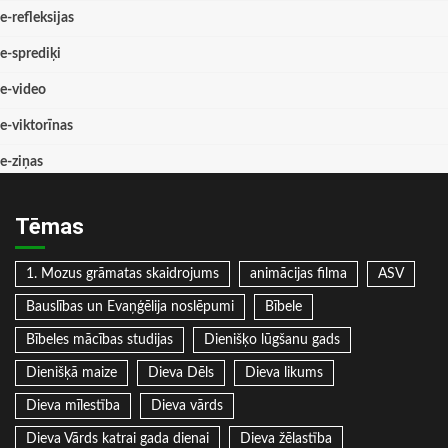
e-refleksijas
e-sprediķi
e-video
e-viktorīnas
e-ziņas
Tēmas
1. Mozus grāmatas skaidrojums
animācijas filma
ASV
Bauslības un Evaņģēlija noslēpumi
Bībele
Bībeles mācības studijas
Dienišķo lūgšanu gads
Dienišķā maize
Dieva Dēls
Dieva likums
Dieva mīlestība
Dieva vārds
Dieva Vārds katrai gada dienai
Dieva žēlastība