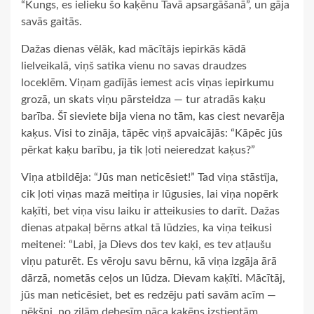
“Kungs, es ielieku šo kaķēnu Tavā apsargāšanā”, un gāja
savās gaitās.
Dažas dienas vēlāk, kad mācītājs iepirkās kādā
lielveikalā, viņš satika vienu no savas draudzes
loceklēm. Viņam gadījās iemest acis viņas iepirkumu
grozā, un skats viņu pārsteidza — tur atradās kaķu
barība. Šī sieviete bija viena no tām, kas ciest nevarēja
kaķus. Visi to zināja, tāpēc viņš apvaicājās: “Kāpēc jūs
pērkat kaķu barību, ja tik ļoti neieredzat kaķus?”
Viņa atbildēja: “Jūs man neticēsiet!” Tad viņa stāstīja,
cik ļoti viņas mazā meitiņa ir lūgusies, lai viņa nopērk
kaķīti, bet viņa visu laiku ir atteikusies to darīt. Dažas
dienas atpakaļ bērns atkal tā lūdzies, ka viņa teikusi
meitenei: “Labi, ja Dievs dos tev kaķi, es tev atļaušu
viņu paturēt. Es vēroju savu bērnu, kā viņa izgāja ārā
dārzā, nometās ceļos un lūdza. Dievam kaķīti. Mācītāj,
jūs man neticēsiet, bet es redzēju pati savām acīm —
pēkšņi, no zilām debesīm nāca kaķēns izstieptām