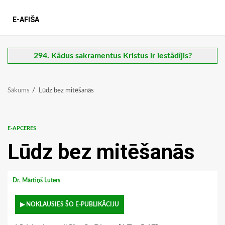
E-AFIŠA
294. Kādus sakramentus Kristus ir iestādījis?
Sākums
Lūdz bez mitēšanās
E-APCERES
Lūdz bez mitēšanās
Dr. Mārtiņš Luters
▶ NOKLAUSIES ŠO E-PUBLIKĀCIJU