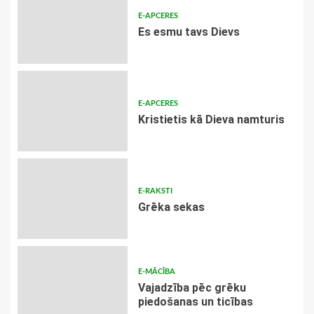
E-APCERES
Es esmu tavs Dievs
E-APCERES
Kristietis kā Dieva namturis
E-RAKSTI
Grēka sekas
E-MĀCĪBA
Vajadzība pēc grēku
piedošanas un ticības