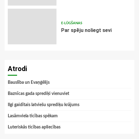
E-LŪGŠANAS
Par spēju noliegt sevi
Atrodi
Bauslība un Evaņģēlijs
Baznīcas gada sprediķi vienuviet
Ilgi gaidītais latviešu sprediķu krājums
Lasāmviela ticības spēkam
Luteriskās ticības apliecības