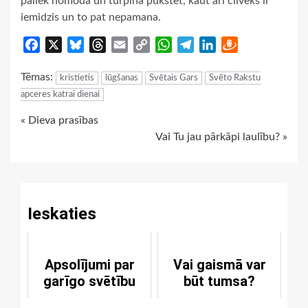
paliek nomodā un turpina pukstēt, kaut arī cilvēks ir
iemidzis un to pat nepamana.
Facebook
X
Bluesky
Threads
Email
Copy
WhatsApp
Telegram
LinkedIn
Draugiem
Link
Tēmas:
kristietis
lūgšanas
Svētais Gars
Svēto Rakstu
apceres katrai dienai
Continue
« Dieva prasības
Vai Tu jau pārkāpi laulību? »
Reading
Ieskaties
Apsolījumi par
Vai gaismā var
garīgo svētību
būt tumsa?