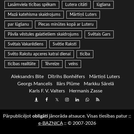
Lasāmviela ticības spēkam
Lutera citāti
lūgšana
Mazā katehisma skaidrojums
Mārtiņš Luters
par lūgšanu
Piecas minūtes kopā ar Luteru
Pāvila vēstules galatiešiem skaidrojums
Svētais Gars
Svētais Vakarēdiens
Svētie Raksti
Svēto Rakstu apceres katrai dienai
ticība
ticības realitāte
Tēvreize
velns
Aleksandrs Bite
Dītrihs Bonhēfers
Mārtiņš Luters
Georgs Mancelis
Ilārs Plūme
Markku Särelä
Karls F. V. Valters
Hermanis Zasse
Draugiem
Facebook
Twitter
Instagram
LinkedIn
whatsapp
RSS
Pārpublicējot
obligāti
jānorāda atsauce. Visas tiesības patur
::
e-BAZNICA
::
© 2007-2026