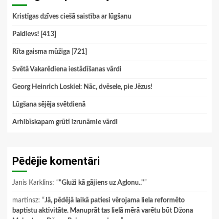
Kristīgas dzīves ciešā saistība ar lūgšanu
Paldievs! [413]
Rīta gaisma mūžiga [721]
Svētā Vakarēdiena iestādīšanas vārdi
Georg Heinrich Loskiel: Nāc, dvēsele, pie Jēzus!
Lūgšana sējēja svētdienā
Arhibīskapam grūti izrunāmie vārdi
Pēdējie komentāri
Janis Karklins
: “
"Gluži kā gājiens uz Aglonu.."
”
martinsz
: “
Jā, pēdējā laikā patiesi vērojama liela reformēto
baptistu aktivitāte. Manuprāt tas lielā mērā varētu būt Džona