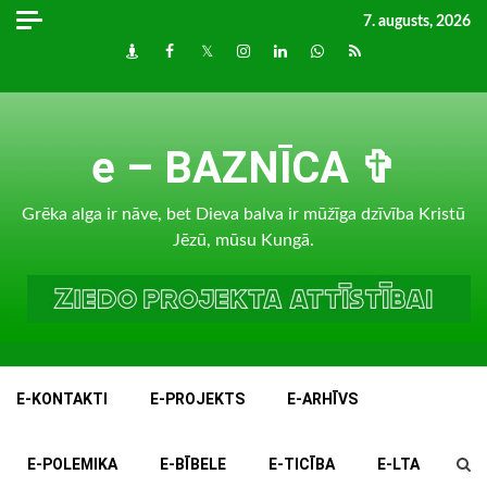
Skip
7. augusts, 2026
to
Draugiem
Facebook
Twitter
Instagram
LinkedIn
whatsapp
RSS
content
e – BAZNĪCA ✞
Grēka alga ir nāve, bet Dieva balva ir mūžīga dzīvība Kristū
Jēzū, mūsu Kungā.
E-KONTAKTI
E-PROJEKTS
E-ARHĪVS
E-POLEMIKA
E-BĪBELE
E-TICĪBA
E-LTA