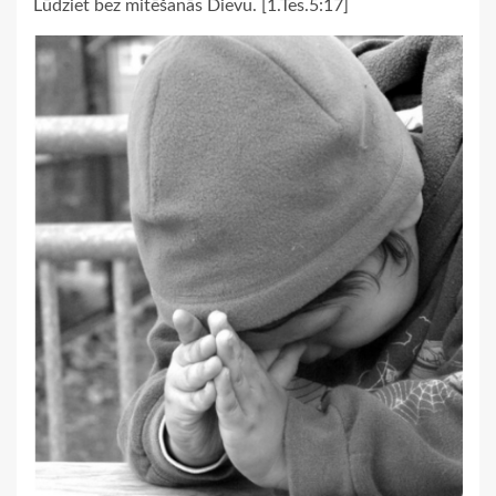
Lūdziet bez mitēšanās Dievu. [1.Tes.5:17]