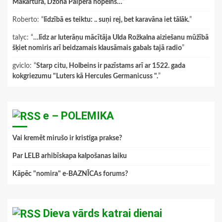
Makartura, Džona Paipera nopelns…
”
Roberto
: “
līdzībā es teiktu: .. suņi rej, bet karavāna iet tālāk.
”
talyc
: “
…līdz ar luterāņu mācītāja Ulda Rožkalna aiziešanu mūžībā
šķiet nomiris arī beidzamais klausāmais gabals tajā radio
”
gviclo
: “
Starp citu, Holbeins ir pazīstams arī ar 1522. gada
kokgriezumu "Luters kā Hercules Germanicuss ".
”
e – POLEMIKA
Vai kremēt mirušo ir kristīga prakse?
Par LELB arhibīskapa kalpošanas laiku
Kāpēc "nomira" e-BAZNĪCAs forums?
Dieva vārds katrai dienai