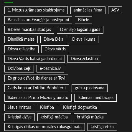
1. Mozus grāmatas skaidrojums
animācijas filma
ASV
Bauslības un Evaņģēlija noslēpumi
Bībele
Bībeles mācības studijas
Dienišķo lūgšanu gads
Dienišķā maize
Dieva Dēls
Dieva likums
Dieva mīlestība
Dieva vārds
Dieva Vārds katrai gada dienai
Dieva žēlastība
Dzīvības ceļš
e-baznica.lv
Es gribu dzīvot šīs dienas ar Tevi
Gads kopa ar Dītrihu Bonhēferu
grēku piedošana
Ikdienas ar Pirmo Mozus grāmatu
Ikdienas meditācijas
Jēzus Kristus
Kristība
Kristīgā dogmatika
Kristīgā dzīve
kristīgā mācība
kristīgā mūzika
Kristīgās ētikas un morāles rokasgrāmata
kristīgā ētika