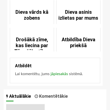
Dieva vārds kā
Dieva asinis
zobens
izlietas par mums
Drošākā zīme,
Atbildība Dieva
kas liecina par
priekšā
Tēva žēlastības
klātbūtni
Atbildēt
Lai komentētu, jums
jāpiesakās
sistēmā.
Aktuālākie
Komentētākie