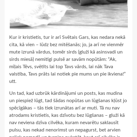
Kur ir kristietis, tur ir arī Svētais Gars, kas nedara nekā
cita, kā vien – lūdz bez mitēšanās; jo, ja arī ne vienmēr
mute izrunā vārdus, tomēr sirds (gluži kā asinsvadi un
sirds miesā) nemitīgi pulsē ar savām nopūtām: “Ak,
mīļais Tēvs, svētīts lai top Tavs vārds, lai nāk Tava
valstība, Tavs prāts lai notiek pie mums un pie ikviena!”
utt.
Un tad, kad uzbrūk kārdinājumi un posts, kas mudina
un piespiež lūgt, tad šādas nopūtas un lūgšanas kļūst jo
spēcīgākas – tās tiek izrunātas arī ar muti. Tā nu nav
atrodams kristietis, kas dzīvotu bez lūgšanas – gluži kā
nav neviena dzīva cilvēka, kuram nevarētu saklausīt
pulsu, kas nekad nenorimst un nepagurst, bet arvien