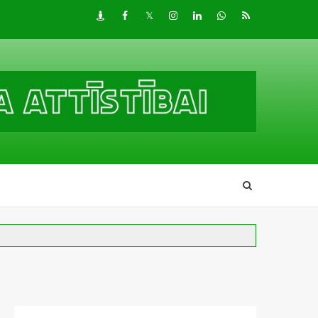
Draugiem
Facebook
Twitter
Instagram
LinkedIn
whatsapp
RSS