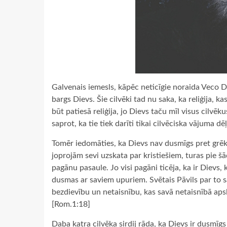
Galvenais iemesls, kāpēc neticīgie noraida Veco Der
bargs Dievs. Šie cilvēki tad nu saka, ka reliģija
būt patiesā reliģija, jo Dievs taču mīl visus cilv
saprot, ka tie tiek darīti tikai cilvēciska vājuma dēļ
Tomēr iedomāties, ka Dievs nav dusmīgs pret grēku,
joprojām sevi uzskata par kristiešiem, turas pie šā
pagānu pasaule. Jo visi pagāni ticēja, ka ir Dievs,
dusmas ar saviem upuriem. Svētais Pāvils par to 
bezdievību un netaisnību, kas savā netaisnībā apsl
[Rom.1:18]
Daba katra cilvēka sirdij rāda, ka Dievs ir dusmīgs 