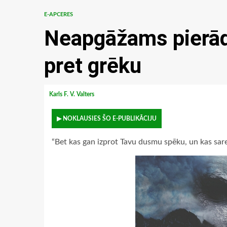
E-APCERES
Neapgāžams pierā
pret grēku
Karls F. V. Valters
▶ NOKLAUSIES ŠO E-PUBLIKĀCIJU
“Bet kas gan izprot Tavu dusmu spēku, un kas sar