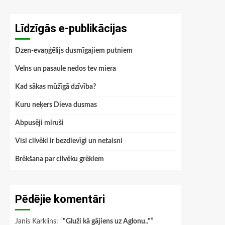
Līdzīgās e-publikācijas
Dzen-evaņģēlijs dusmīgajiem putniem
Velns un pasaule nedos tev miera
Kad sākas mūžīgā dzīvība?
Kuru neķers Dieva dusmas
Abpusēji miruši
Visi cilvēki ir bezdievīgi un netaisni
Brēkšana par cilvēku grēkiem
Pēdējie komentāri
Janis Karklins
: “
"Gluži kā gājiens uz Aglonu.."
”