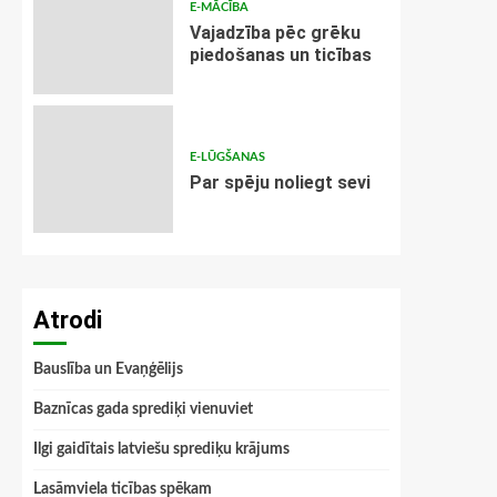
E-MĀCĪBA
Vajadzība pēc grēku
piedošanas un ticības
E-LŪGŠANAS
Par spēju noliegt sevi
Atrodi
Bauslība un Evaņģēlijs
Baznīcas gada sprediķi vienuviet
Ilgi gaidītais latviešu sprediķu krājums
Lasāmviela ticības spēkam