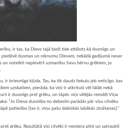
ību, ir tas, ka Dievs tajā bieži tiek attēlots kā dusmīgs un
, kas piedēvē dusmas un niknumu Dievam, nekādā gadījumā nevar
ēkus un noteikti nepievērš uzmanību Savu bērnu grēkiem, jo
.
 ir briesmīga kļūda. Tas, ka tik daudz liekuļu jeb neticīgo, kas
diem uzskatiem, pierāda, ka viņi ir atkrituši vēl tālāk nekā
 kurš ir dusmīgs pret grēku, un tāpēc viņi vēlējās remdēt Viņa
saka: “Jo Dieva dusmība no debesīm parādās pār visu cilvēku
āpē patiesību [tas ir, viņu pašu dabiskās labākās zināšanas].”
pret grēku. Rezultātā visi cilvēki ir nemiera pilni un satraukti