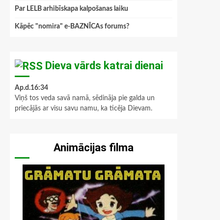
Par LELB arhibīskapa kalpošanas laiku
Kāpēc "nomira" e-BAZNĪCAs forums?
Dieva vārds katrai dienai
Ap.d.16:34
Viņš tos veda savā namā, sēdināja pie galda un
priecājās ar visu savu namu, ka ticēja Dievam.
Animācijas filma