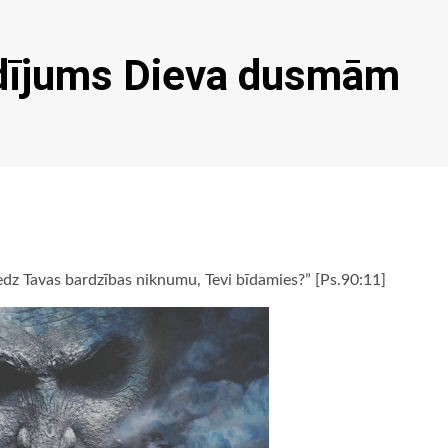
dījums Dieva dusmām
edz Tavas bardzības niknumu, Tevi bīdamies?” [Ps.90:11]