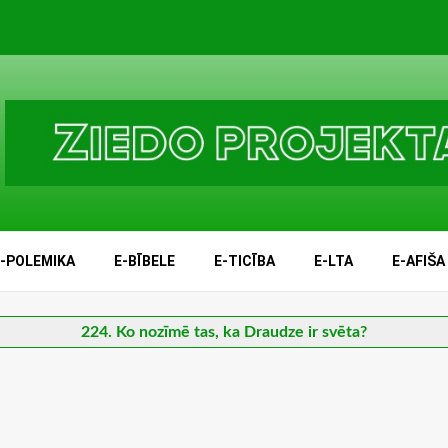
E-POLEMIKA
E-BĪBELE
E-TICĪBA
E-LTA
E-AFIŠA
224. Ko nozīmē tas, ka Draudze ir svēta?