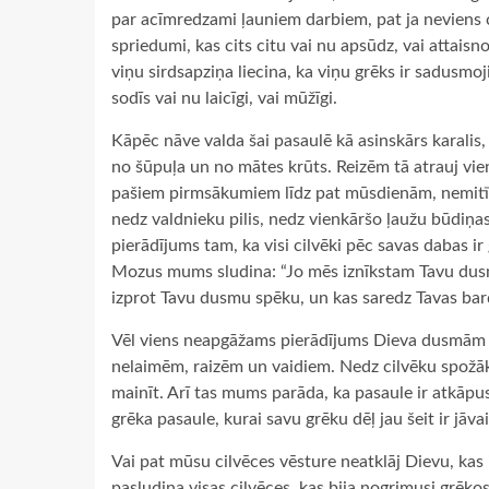
par acīmredzami ļauniem darbiem, pat ja neviens c
spriedumi, kas cits citu vai nu apsūdz, vai attais
viņu sirdsapziņa liecina, ka viņu grēks ir sadusmo
sodīs vai nu laicīgi, vai mūžīgi.
Kāpēc nāve valda šai pasaulē kā asinskārs karalis,
no šūpuļa un no mātes krūts. Reizēm tā atrauj vie
pašiem pirmsākumiem līdz pat mūsdienām, nemitīgi
nedz valdnieku pilis, nedz vienkāršo ļaužu būdiņa
pierādījums tam, ka visi cilvēki pēc savas dabas i
Mozus mums sludina: “Jo mēs iznīkstam Tavu dusmu 
izprot Tavu dusmu spēku, un kas saredz Tavas bar
Vēl viens neapgāžams pierādījums Dieva dusmām ir 
nelaimēm, raizēm un vaidiem. Nedz cilvēku spožākie
mainīt. Arī tas mums parāda, ka pasaule ir atkāpus
grēka pasaule, kurai savu grēku dēļ jau šeit ir jāv
Vai pat mūsu cilvēces vēsture neatklāj Dievu, kas
pasludina visas cilvēces, kas bija nogrimusi grēko