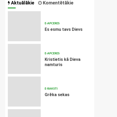
Aktuālākie
Komentētākie
E-APCERES
Es esmu tavs Dievs
E-APCERES
Kristietis kā Dieva
namturis
E-RAKSTI
Grēka sekas