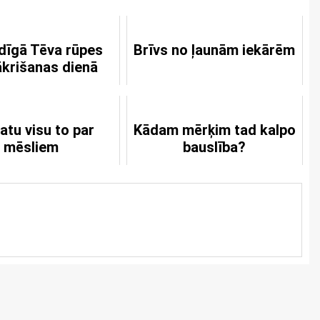
rdīgā Tēva rūpes
Brīvs no ļaunām iekārēm
krišanas dienā
atu visu to par
Kādam mērķim tad kalpo
mēsliem
bauslība?