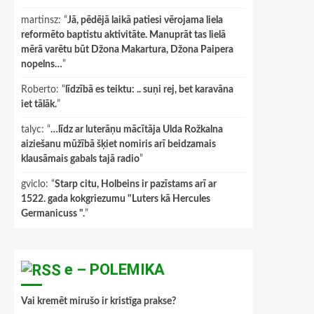
martinsz
: “
Jā, pēdējā laikā patiesi vērojama liela
reformēto baptistu aktivitāte. Manuprāt tas lielā
mērā varētu būt Džona Makartura, Džona Paipera
nopelns…
”
Roberto
: “
līdzībā es teiktu: .. suņi rej, bet karavāna
iet tālāk.
”
talyc
: “
…līdz ar luterāņu mācītāja Ulda Rožkalna
aiziešanu mūžībā šķiet nomiris arī beidzamais
klausāmais gabals tajā radio
”
gviclo
: “
Starp citu, Holbeins ir pazīstams arī ar
1522. gada kokgriezumu "Luters kā Hercules
Germanicuss ".
”
e – POLEMIKA
Vai kremēt mirušo ir kristīga prakse?