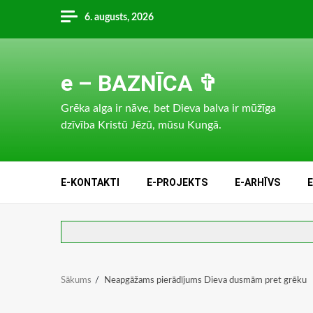
Skip
6. augusts, 2026
to
content
e – BAZNĪCA ✞
Grēka alga ir nāve, bet Dieva balva ir mūžīga
dzīvība Kristū Jēzū, mūsu Kungā.
E-KONTAKTI
E-PROJEKTS
E-ARHĪVS
Sākums
Neapgāžams pierādījums Dieva dusmām pret grēku