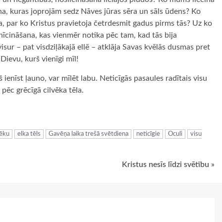
a, kuras joprojām sedz Nāves jūras sēra un sāls ūdens? Ko
, par ko Kristus pravietoja četrdesmit gadus pirms tās? Uz ko
nīcināšana, kas vienmēr notika pēc tam, kad tās bija
isur – pat visdziļākajā ellē – atklāja Savas kvēlās dusmas pret
 Dievu, kurš vienīgi mīl!
š ienīst ļauno, var mīlēt labu. Neticīgās pasaules radītais visu
s pēc grēcīgā cilvēka tēla.
ugiem
rēku
elka tēls
Gavēņa laika trešā svētdiena
neticīgie
Oculi
visu
Kristus nesīs līdzi svētību »