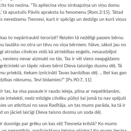
its tos nezina. “To apliecina viņu sirdsapziņa un viņu domu
no,’ tā apustulis Pāvils apraksta šo fenomenu [Rom.2:15]. Tātad
jis neredzamu Tiesnesi, kurš ir spēcīgs un dedzīgs un kurš viņus
 kas to nepārtraukti terorizē? Reizēm tā nežēlīgi paņem bērnu
nu laulāto no otra un tēvu no viņa bērniem. Nāve, sākot jau no
 atrodas cilvēces vidū kā atriebības eņģelis, nesaudzējot
s, neviens nevar aizmukt no tās. Tas ir vēl viens neapgāžams
r grēcinieki un tāpēc nāves bērni Dieva taisnīgo dusmu dēļ. Tā
priekšā, tiekam iznīcināti Tavas bardzības dēļ. .. Bet kas gan
dzības niknumu, Tevi bīdamies?” [Ps.90:7, 11]
tas, ka visa pasaule ir raudu ieleja, pilna ar nepatikšanām,
 intelekti, nedz milzīgie cilvēku pūliņi šai jomā to nav spējuši
ies un atkritusi no sava Radītāja, un tas mums parāda, ka tā ir
aid un jācieš laicīgi Dieva taisno dusmu un soda dēļ.
 ir dusmīgs par grēku un kas sēž Tiesneša krēslā? Ko mums
s un negantībās, noslīcināšana lielajos plūdos? Ko mums liecina