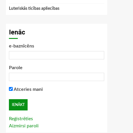
Luteriskās ticības apliecības
Ienāc
e-baznīcēns
Parole
Atceries mani
Reģistrēties
Aizmirsi paroli