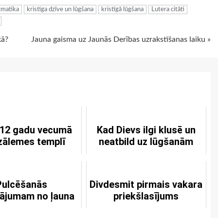
gmatika
kristīga dzīve un lūgšana
kristīgā lūgšana
Lutera citāti
kā?
Jauna gaisma uz Jaunās Derības uzrakstīšanas laiku »
 12 gadu vecumā
Kad Dievs ilgi klusē un
zālemes templī
neatbild uz lūgšanām
Pulcēšanās
Divdesmit pirmais vakara
ājumam no ļauna
priekšlasījums