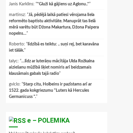
Janis Karklins
: “
"Gluži kā gājiens uz Aglonu.."
”
martinsz
: “
Jā, pēdējā laikā patiesi vērojama liela
reformēto baptistu aktivitāte. Manuprāt tas lielā
mērā varētu būt Džona Makartura, Džona Paipera
nopelns…
”
Roberto
: “
līdzībā es teiktu: .. suņi rej, bet karavāna
iet tālāk.
”
talyc
: “
…līdz ar luterāņu mācītāja Ulda Rožkalna
aiziešanu mūžībā šķiet nomiris arī beidzamais
klausāmais gabals tajā radio
”
gviclo
: “
Starp citu, Holbeins ir pazīstams arī ar
1522. gada kokgriezumu "Luters kā Hercules
Germanicuss ".
”
e – POLEMIKA