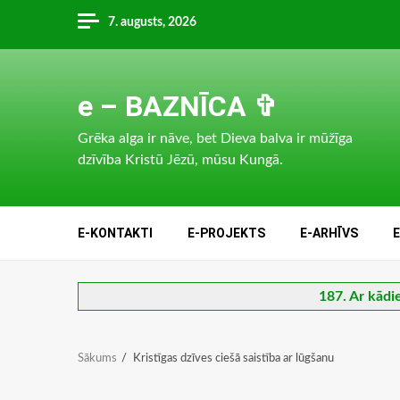
Skip
7. augusts, 2026
to
content
e – BAZNĪCA ✞
Grēka alga ir nāve, bet Dieva balva ir mūžīga
dzīvība Kristū Jēzū, mūsu Kungā.
E-KONTAKTI
E-PROJEKTS
E-ARHĪVS
187. Ar kādi
Sākums
Kristīgas dzīves ciešā saistība ar lūgšanu