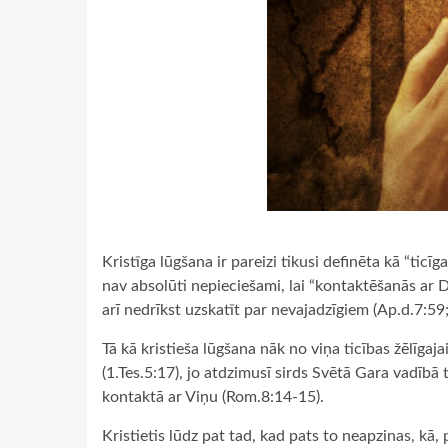
Kristīga lūgšana ir pareizi tikusi definēta kā “ticīg
nav absolūti nepieciešami, lai “kontaktēšanās ar 
arī nedrīkst uzskatīt par nevajadzīgiem (Ap.d.7:59;
Tā kā kristieša lūgšana nāk no viņa ticības žēlīgaj
(1.Tes.5:17), jo atdzimusī sirds Svētā Gara vadībā 
kontaktā ar Viņu (Rom.8:14-15).
Kristietis lūdz pat tad, kad pats to neapzinas, kā,