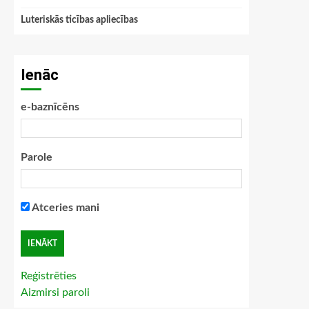
Luteriskās ticības apliecības
Ienāc
e-baznīcēns
Parole
Atceries mani
Reģistrēties
Aizmirsi paroli