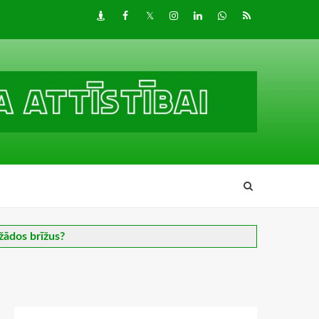
Draugiem
Facebook
Twitter
Instagram
LinkedIn
whatsapp
RSS
žādos brīžus?