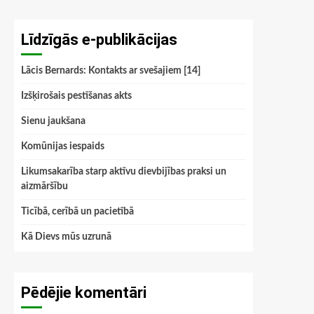
Līdzīgās e-publikācijas
Lācis Bernards: Kontakts ar svešajiem [14]
Izšķirošais pestīšanas akts
Sienu jaukšana
Komūnijas iespaids
Likumsakarība starp aktīvu dievbijības praksi un
aizmāršību
Ticībā, cerībā un pacietībā
Kā Dievs mūs uzrunā
Pēdējie komentāri