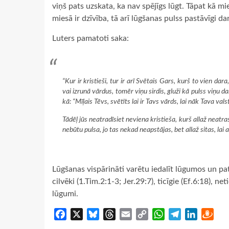
viņš pats uzskata, ka nav spējīgs lūgt. Tāpat kā mi
miesā ir dzīvība, tā arī lūgšanas pulss pastāvīgi dar
Luters pamatoti saka:
“Kur ir kristieši, tur ir arī Svētais Gars, kurš to vien dar
vai izrunā vārdus, tomēr viņu sirdis, gluži kā pulss viņu 
kā: “Mīļais Tēvs, svētīts lai ir Tavs vārds, lai nāk Tava val
Tādēļ jūs neatradīsiet neviena kristieša, kurš allaž neatra
nebūtu pulsa, jo tas nekad neapstājas, bet allaž sitas, lai a
Lūgšanas vispārināti varētu iedalīt lūgumos un patei
cilvēki (1.Tim.2:1-3; Jer.29:7), ticīgie (Ef.6:18), ne
lūgumi.
Facebook
X
Bluesky
Threads
Email
Copy
WhatsApp
Telegram
LinkedIn
Dra
Link