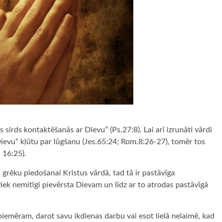
as sirds kontaktēšanās ar Dievu” (Ps.27:8). Lai arī izrunāti vārdi
Dievu” kļūtu par lūgšanu (Jes.65:24; Rom.8:26-27), tomēr tos
 16:25).
ai grēku piedošanai Kristus vārdā, tad tā ir pastāvīga
tiek nemitīgi pievērsta Dievam un līdz ar to atrodas pastāvīgā
 piemēram, darot savu ikdienas darbu vai esot lielā nelaimē, kad