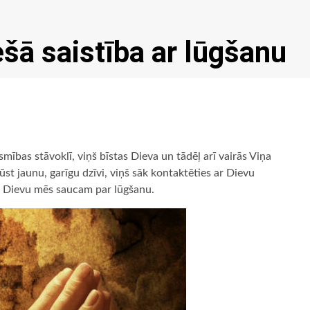
ešā saistība ar lūgšanu
ības stāvoklī, viņš bīstas Dieva un tādēļ arī vairās Viņa
egūst jaunu, garīgu dzīvi, viņš sāk kontaktēties ar Dievu
ar Dievu mēs saucam par lūgšanu.