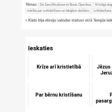
Tēmas:
De Sanctificatione et Bonis Operibus
Kristīgā do
mācība par svētdarīšanu un labajiem darbiem
svētdarīšana
Continue
« Kāds bija ebreju valodas statuss otrā Tempļa lai
Reading
Ieskaties
Krīze arī kristietībā
Jēzus
Jeru
Par bērnu kristīšanu
pasarg