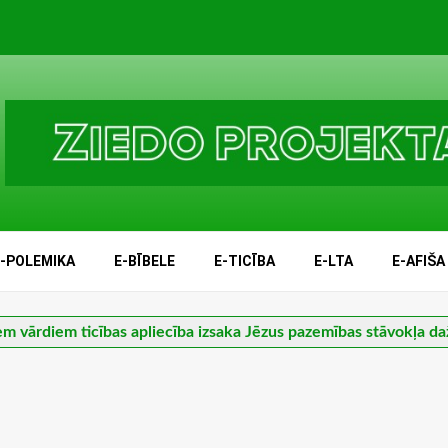
E-POLEMIKA
E-BĪBELE
E-TICĪBA
E-LTA
E-AFIŠA
em vārdiem ticības apliecība izsaka Jēzus pazemības stāvokļa da