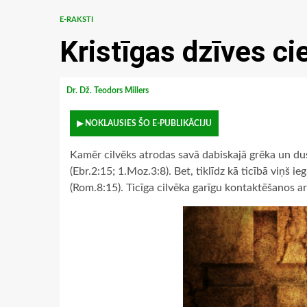
E-RAKSTI
Kristīgas dzīves ci
Dr. Dž. Teodors Millers
▶ NOKLAUSIES ŠO E-PUBLIKĀCIJU
Kamēr cilvēks atrodas savā dabiskajā grēka un dusm
(Ebr.2:15; 1.Moz.3:8). Bet, tiklīdz kā ticībā viņš i
(Rom.8:15). Ticīga cilvēka garīgu kontaktēšanos 