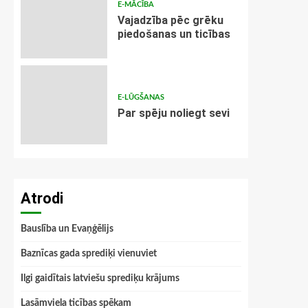
E-MĀCĪBA
Vajadzība pēc grēku
piedošanas un ticības
E-LŪGŠANAS
Par spēju noliegt sevi
Atrodi
Bauslība un Evaņģēlijs
Baznīcas gada sprediķi vienuviet
Ilgi gaidītais latviešu sprediķu krājums
Lasāmviela ticības spēkam