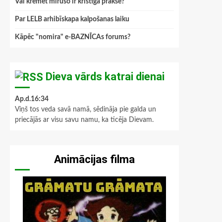
Vai kremēt mirušo ir kristīga prakse?
Par LELB arhibīskapa kalpošanas laiku
Kāpēc "nomira" e-BAZNĪCAs forums?
Dieva vārds katrai dienai
Ap.d.16:34
Viņš tos veda savā namā, sēdināja pie galda un
priecājās ar visu savu namu, ka ticēja Dievam.
Animācijas filma