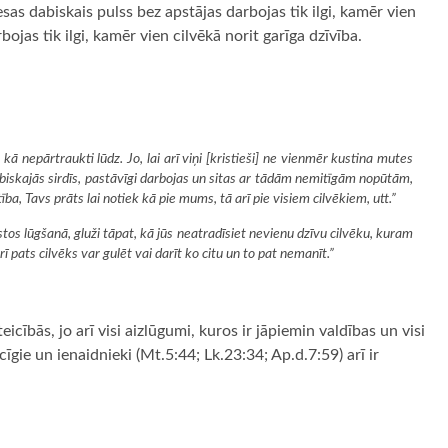
esas dabiskais pulss bez apstājas darbojas tik ilgi, kamēr vien
bojas tik ilgi, kamēr vien cilvēkā norit garīga dzīvība.
a, kā nepārtraukti lūdz. Jo, lai arī viņi [kristieši] ne vienmēr kustina mutes
dabiskajās sirdīs, pastāvīgi darbojas un sitas ar tādām nemitīgām nopūtām,
stība, Tavs prāts lai notiek kā pie mums, tā arī pie visiem cilvēkiem, utt.”
stos lūgšanā, gluži tāpat, kā jūs neatradīsiet nevienu dzīvu cilvēku, kuram
rī pats cilvēks var gulēt vai darīt ko citu un to pat nemanīt.”
cībās, jo arī visi aizlūgumi, kuros ir jāpiemin valdības un visi
ticīgie un ienaidnieki (Mt.5:44; Lk.23:34; Ap.d.7:59) arī ir
ugiem