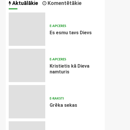
Aktuālākie
Komentētākie
E-APCERES
Es esmu tavs Dievs
E-APCERES
Kristietis kā Dieva
namturis
E-RAKSTI
Grēka sekas