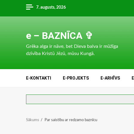
Skip
7. augusts, 2026
to
content
e – BAZNĪCA ✞
Grēka alga ir nāve, bet Dieva balva ir mūžīga
dzīvība Kristū Jēzū, mūsu Kungā.
E-KONTAKTI
E-PROJEKTS
E-ARHĪVS
Sākums
Par saistību ar redzamo baznīcu