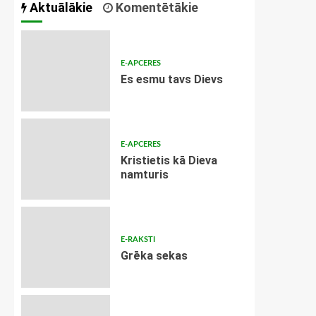
Aktuālākie
Komentētākie
E-APCERES
Es esmu tavs Dievs
E-APCERES
Kristietis kā Dieva
namturis
E-RAKSTI
Grēka sekas