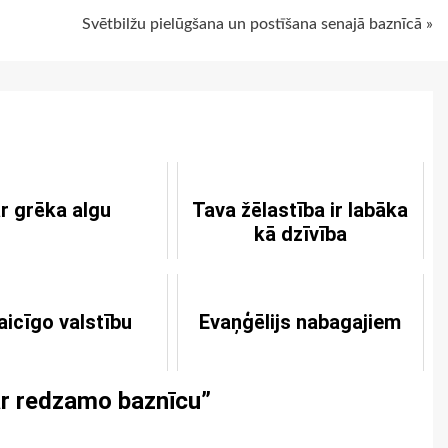
Svētbilžu pielūgšana un postīšana senajā baznīcā »
r grēka algu
Tava žēlastība ir labāka
kā dzīvība
aicīgo valstību
Evaņģēlijs nabagajiem
ar redzamo baznīcu
”