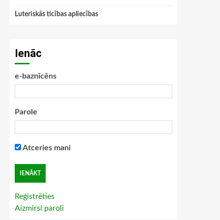
Luteriskās ticības apliecības
Ienāc
e-baznīcēns
Parole
Atceries mani
Reģistrēties
Aizmirsi paroli