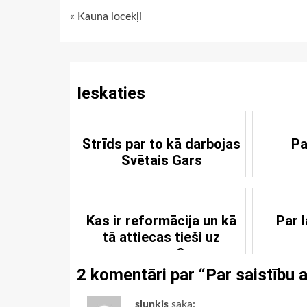
Continue
« Kauna locekļi
Reading
Ieskaties
Strīds par to kā darbojas
Pa
Svētais Gars
Kas ir reformācija un kā
Par l
tā attiecas tieši uz
mums?
2 komentāri par “
Par saistību 
slunkis
saka: