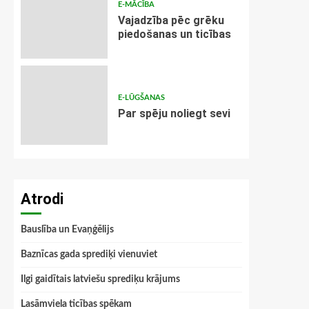
E-MĀCĪBA
Vajadzība pēc grēku
piedošanas un ticības
E-LŪGŠANAS
Par spēju noliegt sevi
Atrodi
Bauslība un Evaņģēlijs
Baznīcas gada sprediķi vienuviet
Ilgi gaidītais latviešu sprediķu krājums
Lasāmviela ticības spēkam