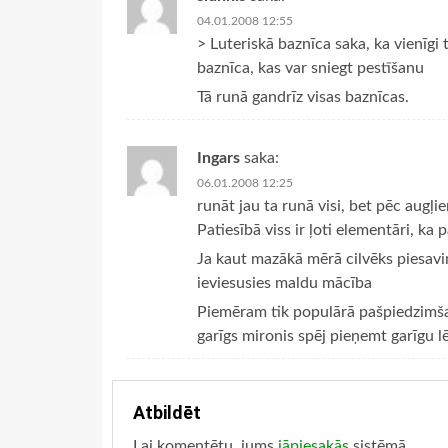
04.01.2008 12:55
> Luteriskā baznīca saka, ka vienīgi t
baznīca, kas var sniegt pestīšanu
Tā runā gandrīz visas baznīcas.
Ingars
saka:
06.01.2008 12:25
runāt jau ta runā visi, bet pēc augļi
Patiesībā viss ir ļoti elementāri, ka
Ja kaut mazākā mērā cilvēks piesavi
ieviesusies maldu mācība
Piemēram tik populārā pašpiedzimšan
garīgs mironis spēj pieņemt garīgu 
Atbildēt
Lai komentētu, jums
jāpiesakās
sistēmā.