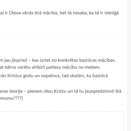
ai ir Dieva vārda tīrā mācība, bet tā nesaka, ka tā ir vienīgā
em jau jāspriež – kas izriet no konkrētas baznīcas mācības.
 pat bērns varētu atšķirt patiesu mācību no meliem.
nās Kristus godu un nopelnus, tad skaidrs, ka baznīcā
as teorija – pieņem Jēzu Kristu un tā tu jaunpiedzimsti (kā
lēmumu????)