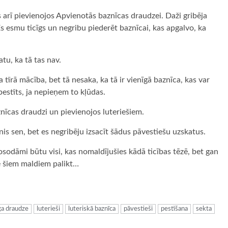
 es arī pievienojos Apvienotās baznīcas draudzei. Daži gribēja
Es esmu ticīgs un negribu piederēt baznīcai, kas apgalvo, ka
tu, ka tā tas nav.
a tīrā mācība, bet tā nesaka, ka tā ir vienīgā baznīca, kas var
 pestīts, ja nepieņem to kļūdas.
aznīcas draudzi un pievienojos luteriešiem.
zinis sen, bet es negribēju izsacīt šādus pāvestiešu uzskatus.
odāmi būtu visi, kas nomaldījušies kādā ticības tēzē, bet gan
ie šiem maldiem palikt…
ugiem
ga draudze
luterieši
luteriskā baznīca
pāvestieši
pestīšana
sekta