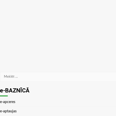
Meklēt:
e-BAZNĪCĀ
e-apceres
e-aptaujas