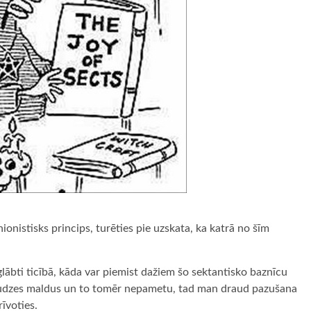
nionistisks princips, turēties pie uzskata, ka katrā no šīm
 glābti ticībā, kāda var piemist dažiem šo sektantisko baznīcu
draudzes maldus un to tomēr nepametu, tad man draud pazušana
īvoties.