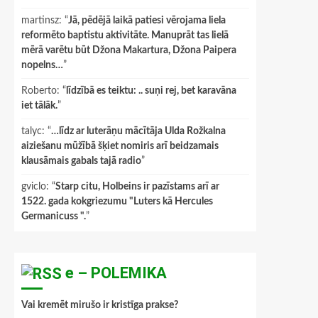
martinsz
: “
Jā, pēdējā laikā patiesi vērojama liela
reformēto baptistu aktivitāte. Manuprāt tas lielā
mērā varētu būt Džona Makartura, Džona Paipera
nopelns…
”
Roberto
: “
līdzībā es teiktu: .. suņi rej, bet karavāna
iet tālāk.
”
talyc
: “
…līdz ar luterāņu mācītāja Ulda Rožkalna
aiziešanu mūžībā šķiet nomiris arī beidzamais
klausāmais gabals tajā radio
”
gviclo
: “
Starp citu, Holbeins ir pazīstams arī ar
1522. gada kokgriezumu "Luters kā Hercules
Germanicuss ".
”
e – POLEMIKA
Vai kremēt mirušo ir kristīga prakse?