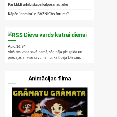
Par LELB arhibīskapa kalpošanas laiku
Kāpēc "nomira" e-BAZNĪCAs forums?
Dieva vārds katrai dienai
Ap.d.16:34
Viņš tos veda savā namā, sēdināja pie galda un
priecājās ar visu savu namu, ka ticēja Dievam.
Animācijas filma