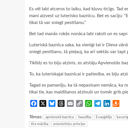
Es vēl labi atceros to laiku, kad kļuvu ticīgs. Tad
mani aizvest uz luterisko baznīcu. Bet es sacīju: “
tikai tā var sniegt pestīšanu.”
Bet tad manās rokās nonāca labi raksti un es sapra
Luteriskā baznīca saka, ka vienīgi tai ir Dieva vārd
sniegt pestīšanu, tā pieļauj, ka arī sektās var tapt
Tiklīdz es to biju atzinis, es atstāju Apvienotās b
To, ka luteriskajai baznīcai ir patiesība, es biju at
Tagad es pamanīju, ka tā nepavisam nemāca, ka nos
tikai tie, kas maldīšanos atzinuši un tomēr grib p
Facebook
X
Bluesky
Threads
Email
Copy
WhatsApp
Telegram
LinkedIn
Dra
Link
Tēmas:
apvienotā baznīca
bauslība
Evaņģēlijs
ķecerī
tīra mācība
unionistisks princips