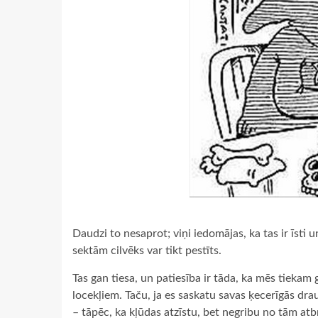
Daudzi to nesaprot; viņi iedomājas, ka tas ir īsti u
sektām cilvēks var tikt pestīts.
Tas gan tiesa, un patiesība ir tāda, ka mēs tiekam
locekļiem. Taču, ja es saskatu savas ķecerīgās 
– tāpēc, ka kļūdas atzīstu, bet negribu no tām atbr