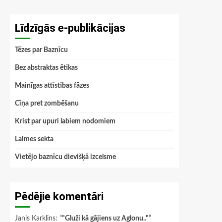
Līdzīgās e-publikācijas
Tēzes par Baznīcu
Bez abstraktas ētikas
Mainīgas attīstības fāzes
Cīņa pret zombēšanu
Krist par upuri labiem nodomiem
Laimes sekta
Vietējo baznīcu dievišķā izcelsme
Pēdējie komentāri
Janis Karklins
: “
"Gluži kā gājiens uz Aglonu.."
”