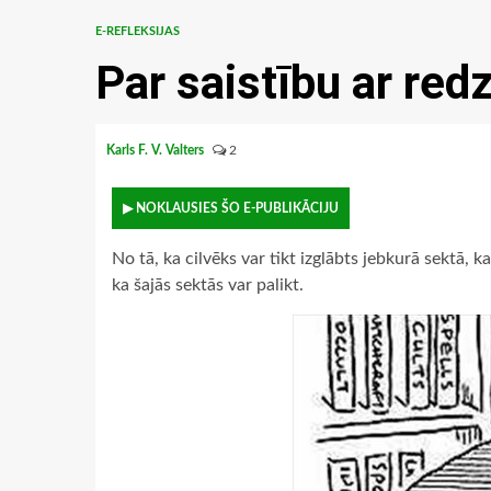
E-REFLEKSIJAS
Par saistību ar re
Karls F. V. Valters
2
▶ NOKLAUSIES ŠO E-PUBLIKĀCIJU
No tā, ka cilvēks var tikt izglābts jebkurā sektā, 
ka šajās sektās var palikt.