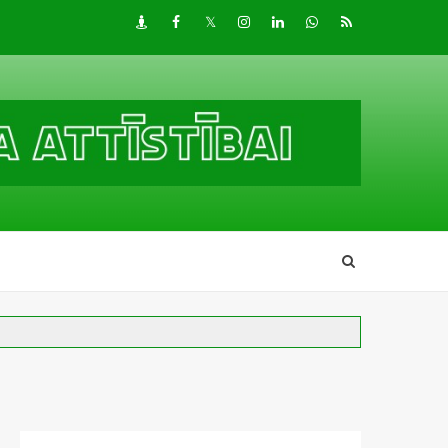
Draugiem
Facebook
Twitter
Instagram
LinkedIn
whatsapp
RSS