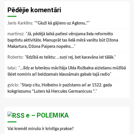
Pēdējie komentāri
Janis Karklins
: “
"Gluži kā gājiens uz Aglonu.."
”
martinsz
: “
Jā, pēdējā laikā patiesi vērojama liela reformēto
baptistu aktivitāte. Manuprāt tas lielā mērā varētu būt Džona
Makartura, Džona Paipera nopelns…
”
Roberto
: “
līdzībā es teiktu: .. suņi rej, bet karavāna iet tālāk.
”
talyc
: “
…līdz ar luterāņu mācītāja Ulda Rožkalna aiziešanu mūžībā
šķiet nomiris arī beidzamais klausāmais gabals tajā radio
”
gviclo
: “
Starp citu, Holbeins ir pazīstams arī ar 1522. gada
kokgriezumu "Luters kā Hercules Germanicuss ".
”
e – POLEMIKA
Vai kremēt mirušo ir kristīga prakse?