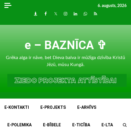
Skip
6. augusts, 2026
to
Draugiem
Facebook
Twitter
Instagram
LinkedIn
whatsapp
RSS
content
e – BAZNĪCA ✞
Grēka alga ir nāve, bet Dieva balva ir mūžīga dzīvība Kristū
Jēzū, mūsu Kungā.
E-KONTAKTI
E-PROJEKTS
E-ARHĪVS
E-POLEMIKA
E-BĪBELE
E-TICĪBA
E-LTA