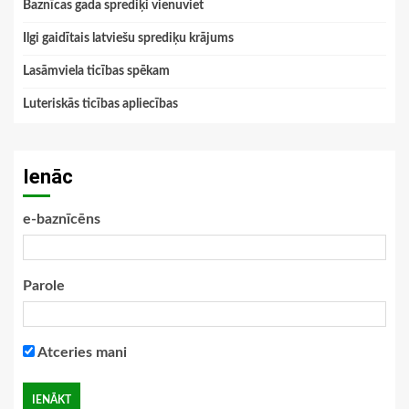
Baznīcas gada sprediķi vienuviet
Ilgi gaidītais latviešu sprediķu krājums
Lasāmviela ticības spēkam
Luteriskās ticības apliecības
Ienāc
e-baznīcēns
Parole
Atceries mani