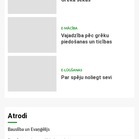
E-MĀCĪBA
Vajadzība pēc grēku
piedošanas un ticības
E-LŪGŠANAS
Par spēju noliegt sevi
Atrodi
Bauslība un Evaņģēlijs