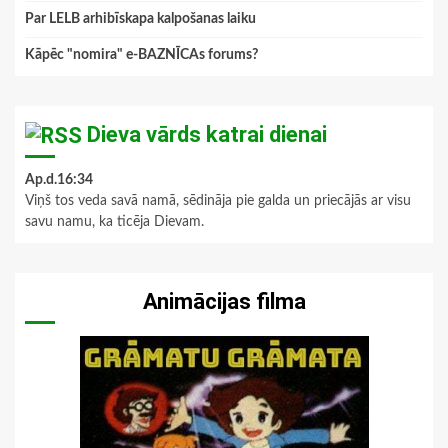
Par LELB arhibīskapa kalpošanas laiku
Kāpēc "nomira" e-BAZNĪCAs forums?
Dieva vārds katrai dienai
Ap.d.16:34
Viņš tos veda savā namā, sēdināja pie galda un priecājās ar visu
savu namu, ka ticēja Dievam.
Animācijas filma