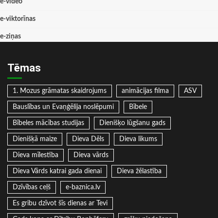
e-video
e-viktorīnas
e-ziņas
Tēmas
1. Mozus grāmatas skaidrojums
animācijas filma
ASV
Bauslības un Evaņģēlija noslēpumi
Bībele
Bībeles mācības studijas
Dienišķo lūgšanu gads
Dienišķā maize
Dieva Dēls
Dieva likums
Dieva mīlestība
Dieva vārds
Dieva Vārds katrai gada dienai
Dieva žēlastība
Dzīvības ceļš
e-baznica.lv
Es gribu dzīvot šīs dienas ar Tevi