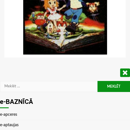
Meklēt:
e-BAZNĪCĀ
e-apceres
e-aptaujas