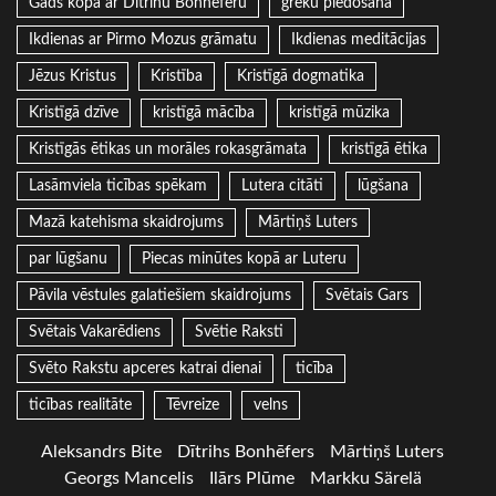
Gads kopa ar Dītrihu Bonhēferu
grēku piedošana
Ikdienas ar Pirmo Mozus grāmatu
Ikdienas meditācijas
Jēzus Kristus
Kristība
Kristīgā dogmatika
Kristīgā dzīve
kristīgā mācība
kristīgā mūzika
Kristīgās ētikas un morāles rokasgrāmata
kristīgā ētika
Lasāmviela ticības spēkam
Lutera citāti
lūgšana
Mazā katehisma skaidrojums
Mārtiņš Luters
par lūgšanu
Piecas minūtes kopā ar Luteru
Pāvila vēstules galatiešiem skaidrojums
Svētais Gars
Svētais Vakarēdiens
Svētie Raksti
Svēto Rakstu apceres katrai dienai
ticība
ticības realitāte
Tēvreize
velns
Aleksandrs Bite
Dītrihs Bonhēfers
Mārtiņš Luters
Georgs Mancelis
Ilārs Plūme
Markku Särelä