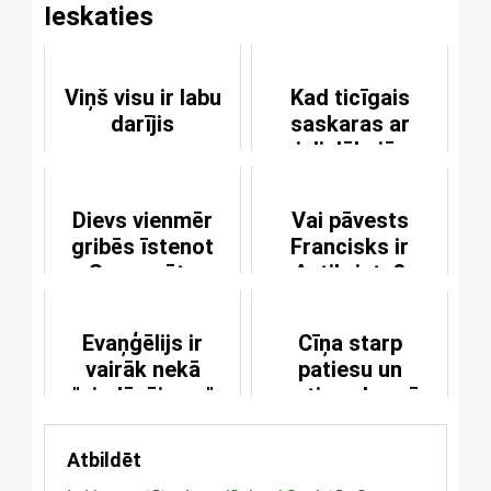
Ieskaties
Viņš visu ir labu
Kad ticīgais
darījis
saskaras ar
vislielākajām
grūtībām
Dievs vienmēr
Vai pāvests
gribēs īstenot
Francisks ir
Savu prātu
Antikrists?
Evaņģēlijs ir
Cīņa starp
vairāk nekā
patiesu un
"piedāvājums"
nepatiesu baznīcu
Atbildēt