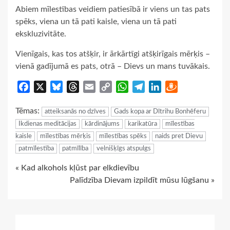
Abiem mīlestības veidiem patiesībā ir viens un tas pats
spēks, viena un tā pati kaisle, viena un tā pati
ekskluzivitāte.
Vienīgais, kas tos atšķir, ir ārkārtīgi atšķirīgais mērķis –
vienā gadījumā es pats, otrā – Dievs un mans tuvākais.
Facebook
X
Bluesky
Threads
Email
Copy
WhatsApp
Telegram
LinkedIn
Draugiem
Link
Tēmas:
atteiksanās no dzīves
Gads kopa ar Dītrihu Bonhēferu
Ikdienas meditācijas
kārdinājums
karikatūra
mīlestības
kaisle
mīlestības mērķis
mīlestības spēks
naids pret Dievu
patmīlestība
patmīlība
velnišķīgs atspulgs
Continue
« Kad alkohols kļūst par elkdievību
Palīdzība Dievam izpildīt mūsu lūgšanu »
Reading