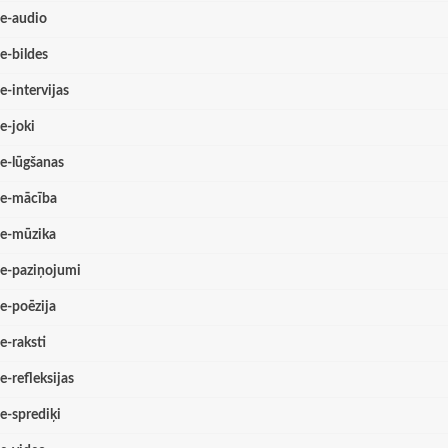
e-audio
e-bildes
e-intervijas
e-joki
e-lūgšanas
e-mācība
e-mūzika
e-paziņojumi
e-poēzija
e-raksti
e-refleksijas
e-sprediķi