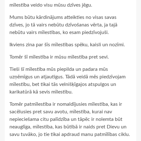
mīlestība veido visu mūsu dzīves jēgu.
Mums būtu kārdinājums atteikties no visas savas
dzīves, jo tā vairs nebūtu dzīvošanas vērta, ja tajā
nebūtu vairs mīlestības, ko esam piedzīvojuši.
Ikviens zina par šīs mīlestības spēku, kaisli un nozīmi.
Tomēr šī mīlestība ir mūsu mīlestība pret sevi.
Tieši šī mīlestība mūs piepilda un padara mūs
uzņēmīgus un atjautīgus. Tādā veidā mēs piedzīvojam
mīlestību, bet tikai tās velnišķīgajos atspulgos un
karikatūrā kā sevis mīlestību.
Tomēr patmīlestība ir nomaldījusies mīlestība, kas ir
sacēlusies pret savu avotu, mīlestība, kurai nav
nepieciešama citu palīdzība un tāpēc ir nolemta būt
neauglīga, mīlestība, kas būtībā ir naids pret Dievu un
savu tuvāko, jo tie tikai apdraud manu patmīlības ciklu.