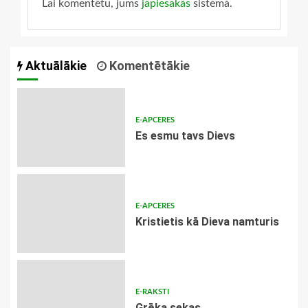
Lai komentētu, jums
jāpiesakās
sistēmā.
Aktuālākie
Komentētākie
E-APCERES
Es esmu tavs Dievs
E-APCERES
Kristietis kā Dieva namturis
E-RAKSTI
Grēka sekas