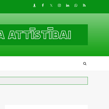
Draugiem
Facebook
Twitter
Instagram
LinkedIn
whatsapp
RSS