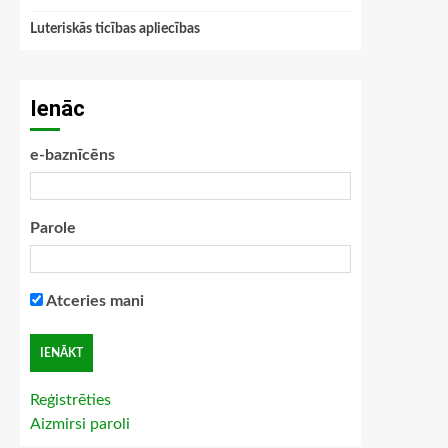
Luteriskās ticības apliecības
Ienāc
e-baznīcēns
Parole
Atceries mani
Reģistrēties
Aizmirsi paroli