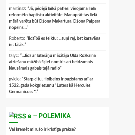
martinsz
: “
Jā, pēdējā laikā patiesi vērojama liela
reformēto baptistu aktivitāte. Manuprāt tas lielā
mērā varētu būt Džona Makartura, Džona Paipera
nopelns…
”
Roberto
: “
līdzībā es teiktu: .. suņi rej, bet karavāna
iet tālāk.
”
talyc
: “
…līdz ar luterāņu mācītāja Ulda Rožkalna
aiziešanu mūžībā šķiet nomiris arī beidzamais
klausāmais gabals tajā radio
”
gviclo
: “
Starp citu, Holbeins ir pazīstams arī ar
1522. gada kokgriezumu "Luters kā Hercules
Germanicuss ".
”
e – POLEMIKA
Vai kremēt mirušo ir kristīga prakse?