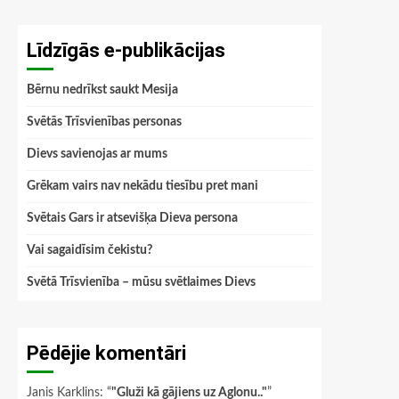
Līdzīgās e-publikācijas
Bērnu nedrīkst saukt Mesija
Svētās Trīsvienības personas
Dievs savienojas ar mums
Grēkam vairs nav nekādu tiesību pret mani
Svētais Gars ir atsevišķa Dieva persona
Vai sagaidīsim čekistu?
Svētā Trīsvienība – mūsu svētlaimes Dievs
Pēdējie komentāri
Janis Karklins
: “
"Gluži kā gājiens uz Aglonu.."
”