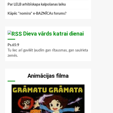
Par LELB arhibīskapa kalpošanas laiku
Kāpēc "nomira" e-BAZNĪCAs forums?
Dieva vārds katrai dienai
Ps.65:9
Tu liec arī gavilēt ļaudīm gan rītausmas, gan saulrieta
zemēs.
Animācijas filma