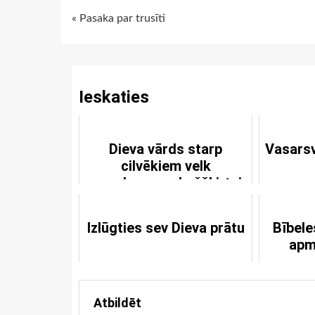
Continue
« Pasaka par trusīti
Reading
Ieskaties
Dieva vārds starp
Vasarsv
cilvēkiem velk
neredzamu robežšķirtni
Izlūgties sev Dieva prātu
Bībele
apm
Atbildēt