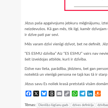
Jēzus paša apgalvojums jebkuru mēģinājumu, izteik
neizdevušos. Kā gan mēs, tik ilgi, kamēr dzīvojam
ir dzīve pati par sevi.
Mēs varam dzīvi vienīgi dzīvot, bet ne definēt. Jē
“ES ESMU dzīvība” Aiz “ES ESMU” vairs nav neviena
šeit izveidojas atbilde, kurš ir dzīvība.
Dzīve nav lieta, parādība, jēdziens, bet gan person
noteiktā un vienīgā persona ne tajā kas tā ir starp
Jēzus savu Es noliek krasā pretstatā visām domām,
Facebook
X
Bluesky
Threads
Email
Copy
WhatsApp
Telegram
LinkedIn
Dra
Link
Tēmas:
Dienišķo lūgšanu gads
dzīves definīcija
dzīvības