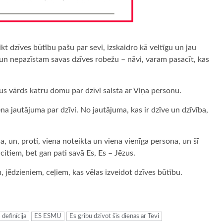
t dzīves būtību pašu par sevi, izskaidro kā veltīgu un jau
 un nepazīstam savas dzīves robežu – nāvi, varam pasacīt, kas
zus vārds katru domu par dzīvi saista ar Viņa personu.
 jautājuma par dzīvi. No jautājuma, kas ir dzīve un dzīvība,
a, un, proti, viena noteikta un viena vienīga persona, un šī
 citiem, bet gan pati savā Es, Es – Jēzus.
 jēdzieniem, ceļiem, kas vēlas izveidot dzīves būtību.
ugiem
 definīcija
ES ESMU
Es gribu dzīvot šīs dienas ar Tevi