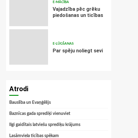
E-MĀCĪBA
Vajadzība pēc grēku
piedošanas un ticības
E-LŪGŠANAS
Par spēju noliegt sevi
Atrodi
Bauslība un Evaņģēlijs
Baznīcas gada sprediķi vienuviet
Ilgi gaidītais latviešu sprediķu krājums
Lasāmviela ticības spēkam