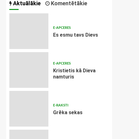
Aktuālākie
Komentētākie
E-APCERES
Es esmu tavs Dievs
E-APCERES
Kristietis kā Dieva
namturis
E-RAKSTI
Grēka sekas