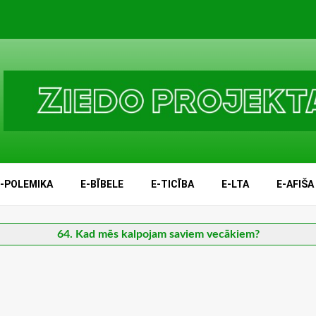
E-POLEMIKA
E-BĪBELE
E-TICĪBA
E-LTA
E-AFIŠA
64. Kad mēs kalpojam saviem vecākiem?