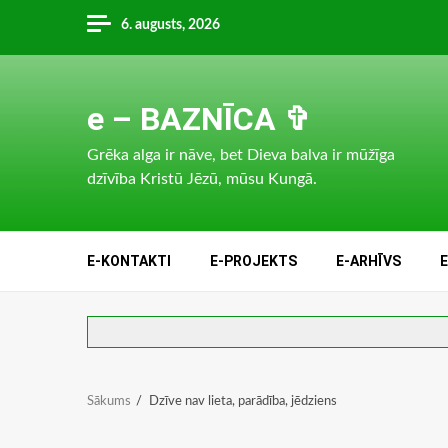
Skip
6. augusts, 2026
to
content
e – BAZNĪCA ✞
Grēka alga ir nāve, bet Dieva balva ir mūžīga
dzīvība Kristū Jēzū, mūsu Kungā.
E-KONTAKTI
E-PROJEKTS
E-ARHĪVS
Sākums
Dzīve nav lieta, parādība, jēdziens