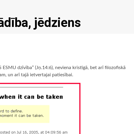
rādība, jēdziens
S ESMU dzīvība” (Jņ.14:6), neviena kristīgā, bet arī filozofiskā
 un arī tajā ietvertajai patiesībai.