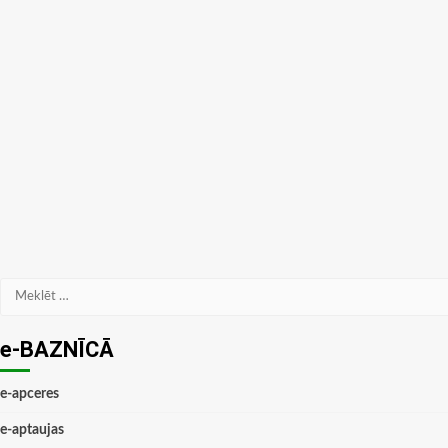
Meklēt:
e-BAZNĪCĀ
e-apceres
e-aptaujas