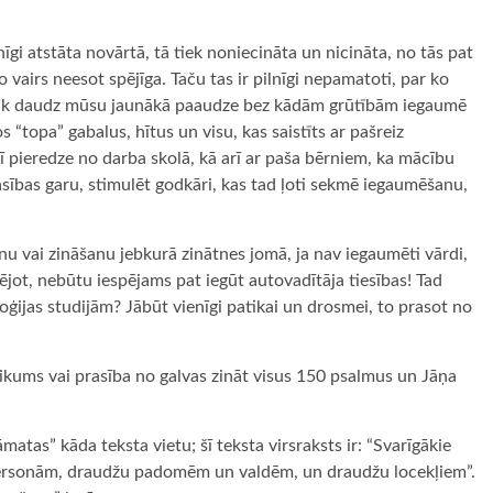
gi atstāta novārtā, tā tiek noniecināta un nicināta, no tās pat
 vairs neesot spējīga. Taču tas ir pilnīgi nepamatoti, par ko
un cik daudz mūsu jaunākā paaudze bez kādām grūtībām iegaumē
 “topa” gabalus, hītus un visu, kas saistīts ar pašreiz
ī pieredze no darba skolā, kā arī ar paša bērniem, ka mācību
sības garu, stimulēt godkāri, kas tad ļoti sekmē iegaumēšanu,
u vai zināšanu jebkurā zinātnes jomā, ja nav iegaumēti vārdi,
ējot, nebūtu iespējams pat iegūt autovadītāja tiesības! Tad
oloģijas studijām? Jābūt vienīgi patikai un drosmei, to prasot no
likums vai prasība no galvas zināt visus 150 psalmus un Jāņa
atas” kāda teksta vietu; šī teksta virsraksts ir: “Svarīgākie
personām, draudžu padomēm un valdēm, un draudžu locekļiem”.