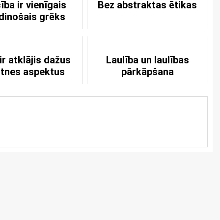
ība ir vienīgais
Bez abstraktas ētikas
dinošais grēks
ir atklājis dažus
Laulība un laulības
tnes aspektus
pārkāpšana