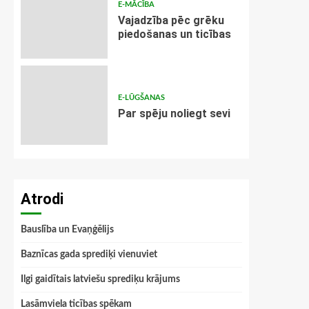
E-MĀCĪBA
Vajadzība pēc grēku
piedošanas un ticības
E-LŪGŠANAS
Par spēju noliegt sevi
Atrodi
Bauslība un Evaņģēlijs
Baznīcas gada sprediķi vienuviet
Ilgi gaidītais latviešu sprediķu krājums
Lasāmviela ticības spēkam