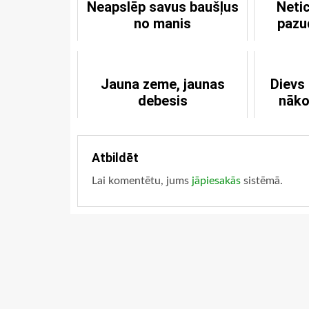
Neapslēp savus baušļus
Netic
no manis
pazu
Jauna zeme, jaunas
Dievs 
debesis
nāko
Atbildēt
Lai komentētu, jums
jāpiesakās
sistēmā.