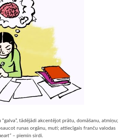
u “galva”, tādējādi akcentējot prātu, domāšanu, atmiņu;
osaucot runas orgānu, muti; attiecīgais franču valodas
heart”
– piemin sirdi.