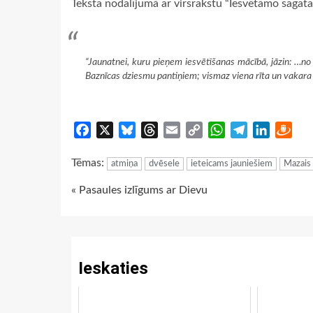
Teksta nodalījumā ar virsrakstu “Iesvētāmo sagat
“Jaunatnei, kuru pieņem iesvētīšanas mācībā, jāzin: …n
Baznīcas dziesmu pantiņiem; vismaz viena rīta un vakar
Facebook
X
Bluesky
Threads
Email
Copy
WhatsApp
Telegram
LinkedIn
Dra
Link
Tēmas:
atmiņa
dvēsele
ieteicams jauniešiem
Mazais
Continue
« Pasaules izlīgums ar Dievu
Reading
Ieskaties