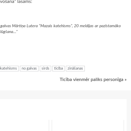
avošana” lasāms:
o galvas Mārtiņa Lutera “Mazais katehisms”, 20 meldijas ar pazīstamāko
a lūgšana…”
ugiem
 katehisms
no galvas
sirds
ticība
zināšanas
Ticība vienmēr paliks personīga »