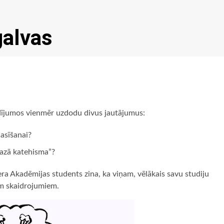
galvas
audījumos vienmēr uzdodu divus jautājumus:
lasīšanai?
Mazā katehisma”?
utera Akadēmijas students zina, ka viņam, vēlākais savu studiju
iem skaidrojumiem.