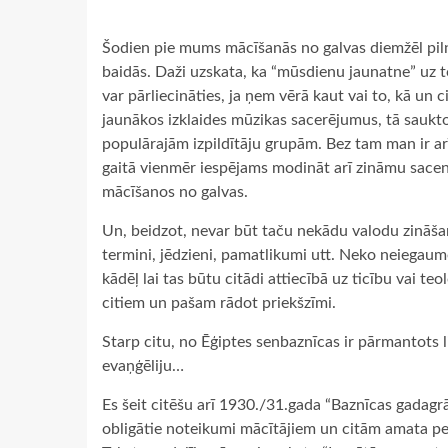
Šodien pie mums mācīšanās no galvas diemžēl pilnī
baidās. Daži uzskata, ka “mūsdienu jaunatne” uz to
var pārliecināties, ja ņem vērā kaut vai to, kā 
jaunākos izklaides mūzikas sacerējumus, tā sauktos
populārajām izpildītāju grupām. Bez tam man ir ar
gaitā vienmēr iespējams modināt arī zināmu sacen
mācīšanos no galvas.
Un, beidzot, nevar būt taču nekādu valodu zināšan
termini, jēdzieni, pamatlikumi utt. Neko neiegaum
kādēļ lai tas būtu citādi attiecībā uz ticību vai te
citiem un pašam rādot priekšzīmi.
Starp citu, no Ēģiptes senbaznīcas ir pārmantots 
evaņģēliju…
Es šeit citēšu arī 1930./31.gada “Baznīcas gadagrām
obligātie noteikumi mācītājiem un citām amata 