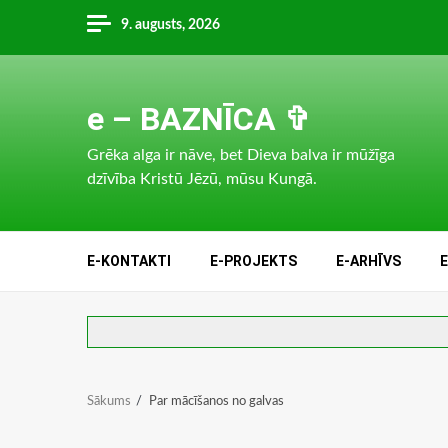
Skip
9. augusts, 2026
to
content
e – BAZNĪCA ✞
Grēka alga ir nāve, bet Dieva balva ir mūžīga
dzīvība Kristū Jēzū, mūsu Kungā.
E-KONTAKTI
E-PROJEKTS
E-ARHĪVS
Sākums
Par mācīšanos no galvas