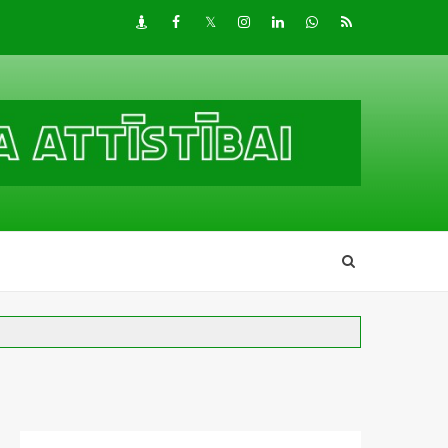
Draugiem
Facebook
Twitter
Instagram
LinkedIn
whatsapp
RSS