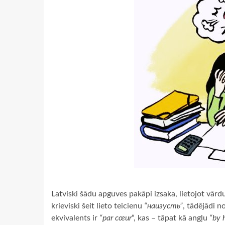
Latviski šādu apguves pakāpi izsaka, lietojot vārd
krieviski šeit lieto teicienu
“наизусть”
, tādējādi n
ekvivalents ir
“par cœur
“, kas – tāpat kā angļu
“by 