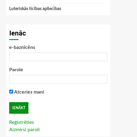
Luteriskās ticības apliecības
Ienāc
e-baznīcēns
Parole
Atceries mani
Reģistrēties
Aizmirsi paroli