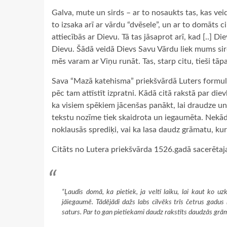
Galva, mute un sirds – ar to nosaukts tas, kas ve
to izsaka arī ar vārdu “dvēsele”, un ar to domāts cil
attiecībās ar Dievu. Tā tas jāsaprot arī, kad [..] 
Dievu. Šādā veidā Dievs Savu Vārdu liek mums sir
mēs varam ar Viņu runāt. Tas, starp citu, tieši tāpa
Sava “Mazā katehisma” priekšvārdā Luters formul
pēc tam attīstīt izpratni. Kādā citā rakstā par d
ka visiem spēkiem jācenšas panākt, lai draudze un
tekstu nozīme tiek skaidrota un iegaumēta. Nekād
noklausās sprediķi, vai ka lasa daudz grāmatu, kuru
Citāts no Lutera priekšvārda 1526.gadā sacerēta
“Ļaudis domā, ka pietiek, ja veltī laiku, lai kaut ko 
jāiegaumē. Tādējādi dažs labs cilvēks trīs četrus gadus
saturs. Par to gan pietiekami daudz rakstīts daudzās grāma