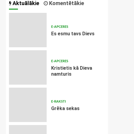
Aktuālākie
Komentētākie
E-APCERES
Es esmu tavs Dievs
E-APCERES
Kristietis kā Dieva
namturis
E-RAKSTI
Grēka sekas