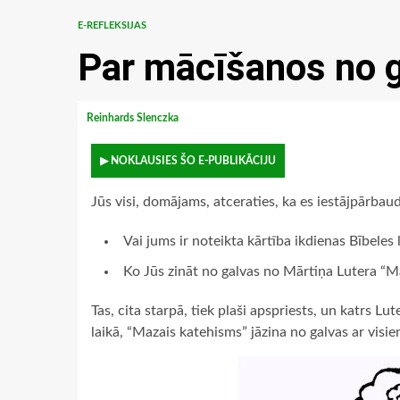
E-REFLEKSIJAS
Par mācīšanos no 
Reinhards Slenczka
▶ NOKLAUSIES ŠO E-PUBLIKĀCIJU
Jūs visi, domājams, atceraties, ka es iestājpārb
Vai jums ir noteikta kārtība ikdienas Bībeles 
Ko Jūs zināt no galvas no Mārtiņa Lutera “
Tas, cita starpā, tiek plaši apspriests, un katrs L
laikā, “Mazais katehisms” jāzina no galvas ar vis