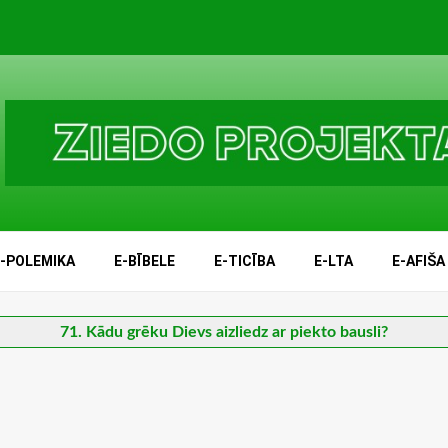
E-POLEMIKA
E-BĪBELE
E-TICĪBA
E-LTA
E-AFIŠA
71. Kādu grēku Dievs aizliedz ar piekto bausli?