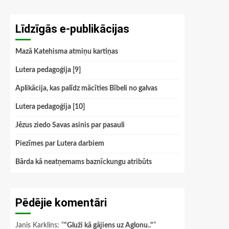
Līdzīgās e-publikācijas
Mazā Katehisma atmiņu kartiņas
Lutera pedagoģija [9]
Aplikācija, kas palīdz mācīties Bībeli no galvas
Lutera pedagoģija [10]
Jēzus ziedo Savas asinis par pasauli
Piezīmes par Lutera darbiem
Bārda kā neatņemams baznīckungu atribūts
Pēdējie komentāri
Janis Karklins
: “
"Gluži kā gājiens uz Aglonu.."
”