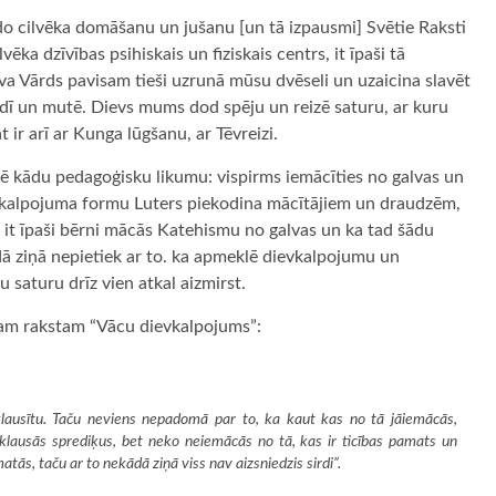
ido cilvēka domāšanu un jušanu [un tā izpausmi] Svētie Raksti
vēka dzīvības psihiskais un fiziskais centrs, it īpaši tā
Dieva Vārds pavisam tieši uzrunā mūsu dvēseli un uzaicina slavēt
dī un mutē. Dievs mums dod spēju un reizē saturu, ar kuru
t ir arī ar Kunga lūgšanu, ar Tēvreizi.
ē kādu pedagoģisku likumu: vispirms iemācīties no galvas un
ievkalpojuma formu Luters piekodina mācītājiem un draudzēm,
 it īpaši bērni mācās Katehismu no galvas un ka tad šādu
ā ziņā nepietiek ar to. ka apmeklē dievkalpojumu un
 saturu drīz vien atkal aizmirst.
jam rakstam “Vācu dievkalpojums”:
uzklausītu. Taču neviens nepadomā par to, ka kaut kas no tā jāiemācās,
 klausās sprediķus, bet neko neiemācās no tā, kas ir ticības pamats un
tās, taču ar to nekādā ziņā viss nav aizsniedzis sirdi”.