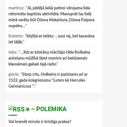
martinsz
: “
Jā, pēdējā laikā patiesi vērojama liela
reformēto baptistu aktivitāte. Manuprāt tas lielā
mērā varētu būt Džona Makartura, Džona Paipera
nopelns…
”
Roberto
: “
līdzībā es teiktu: .. suņi rej, bet karavāna
iet tālāk.
”
talyc
: “
…līdz ar luterāņu mācītāja Ulda Rožkalna
aiziešanu mūžībā šķiet nomiris arī beidzamais
klausāmais gabals tajā radio
”
gviclo
: “
Starp citu, Holbeins ir pazīstams arī ar
1522. gada kokgriezumu "Luters kā Hercules
Germanicuss ".
”
e – POLEMIKA
Vai kremēt mirušo ir kristīga prakse?