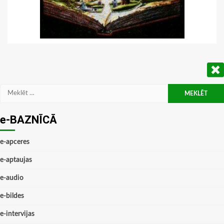
Meklēt:
e-BAZNĪCĀ
e-apceres
e-aptaujas
e-audio
e-bildes
e-intervijas