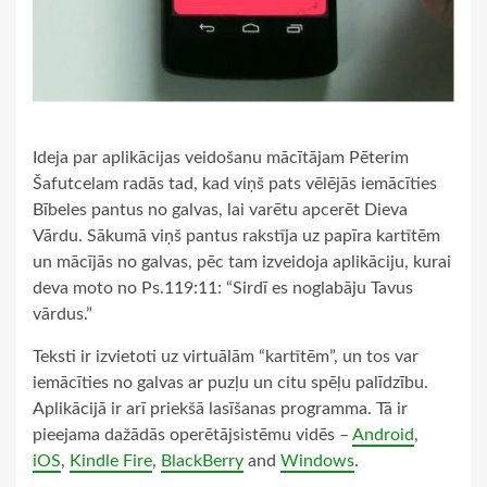
Ideja par aplikācijas veidošanu mācītājam Pēterim
Šafutcelam radās tad, kad viņš pats vēlējās iemācīties
Bībeles pantus no galvas, lai varētu apcerēt Dieva
Vārdu. Sākumā viņš pantus rakstīja uz papīra kartītēm
un mācījās no galvas, pēc tam izveidoja aplikāciju, kurai
deva moto no Ps.119:11: “Sirdī es noglabāju Tavus
vārdus.”
Teksti ir izvietoti uz virtuālām “kartītēm”, un tos var
iemācīties no galvas ar puzļu un citu spēļu palīdzību.
Aplikācijā ir arī priekšā lasīšanas programma. Tā ir
pieejama dažādās operētājsistēmu vidēs –
Android
,
iOS
,
Kindle Fire
,
BlackBerry
and
Windows
.