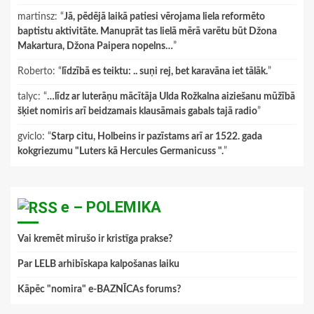
martinsz
: “
Jā, pēdējā laikā patiesi vērojama liela reformēto
baptistu aktivitāte. Manuprāt tas lielā mērā varētu būt Džona
Makartura, Džona Paipera nopelns…
”
Roberto
: “
līdzībā es teiktu: .. suņi rej, bet karavāna iet tālāk.
”
talyc
: “
…līdz ar luterāņu mācītāja Ulda Rožkalna aiziešanu mūžībā
šķiet nomiris arī beidzamais klausāmais gabals tajā radio
”
gviclo
: “
Starp citu, Holbeins ir pazīstams arī ar 1522. gada
kokgriezumu "Luters kā Hercules Germanicuss ".
”
e – POLEMIKA
Vai kremēt mirušo ir kristīga prakse?
Par LELB arhibīskapa kalpošanas laiku
Kāpēc "nomira" e-BAZNĪCAs forums?