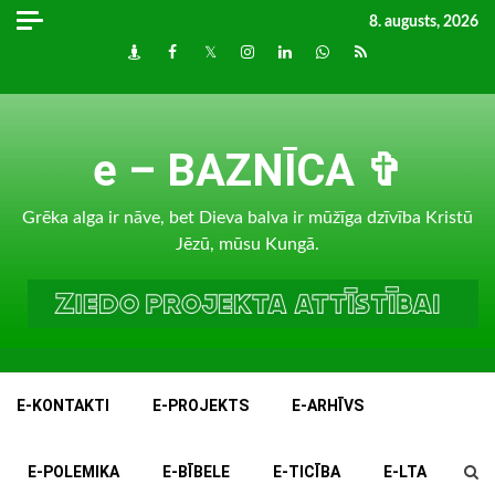
Skip
8. augusts, 2026
to
Draugiem
Facebook
Twitter
Instagram
LinkedIn
whatsapp
RSS
content
e – BAZNĪCA ✞
Grēka alga ir nāve, bet Dieva balva ir mūžīga dzīvība Kristū
Jēzū, mūsu Kungā.
E-KONTAKTI
E-PROJEKTS
E-ARHĪVS
E-POLEMIKA
E-BĪBELE
E-TICĪBA
E-LTA