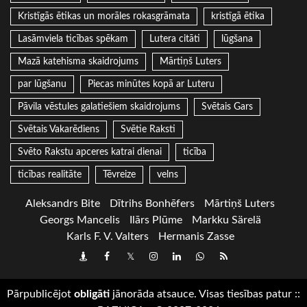
Kristīgās ētikas un morāles rokasgrāmata
kristīgā ētika
Lasāmviela ticības spēkam
Lutera citāti
lūgšana
Mazā katehisma skaidrojums
Mārtiņš Luters
par lūgšanu
Piecas minūtes kopā ar Luteru
Pāvila vēstules galatiešiem skaidrojums
Svētais Gars
Svētais Vakarēdiens
Svētie Raksti
Svēto Rakstu apceres katrai dienai
ticība
ticības realitāte
Tēvreize
velns
Aleksandrs Bite
Dītrihs Bonhēfers
Mārtiņš Luters
Georgs Mancelis
Ilārs Plūme
Markku Särelä
Karls F. V. Valters
Hermanis Zasse
Draugiem
Facebook
Twitter
Instagram
LinkedIn
whatsapp
RSS
Pārpublicējot
obligāti
jānorāda atsauce. Visas tiesības patur
::