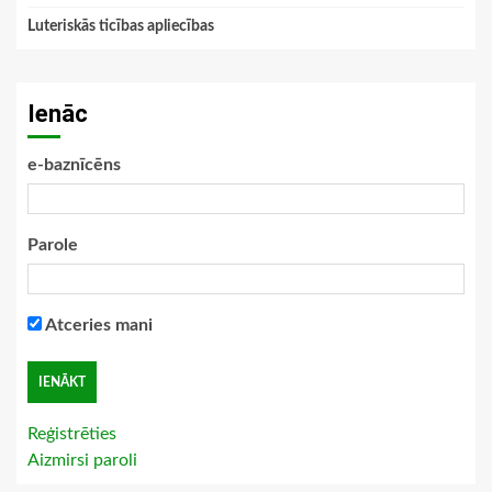
Luteriskās ticības apliecības
Ienāc
e-baznīcēns
Parole
Atceries mani
Reģistrēties
Aizmirsi paroli