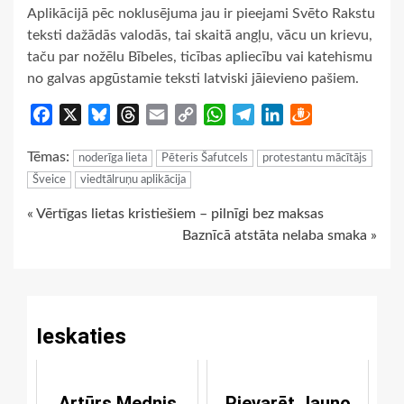
Aplikācijā pēc noklusējuma jau ir pieejami Svēto Rakstu
teksti dažādās valodās, tai skaitā angļu, vācu un krievu,
taču par nožēlu Bībeles, ticības apliecību vai katehismu
no galvas apgūstamie teksti latviski jāievieno pašiem.
Facebook
X
Bluesky
Threads
Email
Copy
WhatsApp
Telegram
LinkedIn
Draugiem
Link
Tēmas:
noderīga lieta
Pēteris Šafutcels
protestantu mācītājs
Šveice
viedtālruņu aplikācija
Continue
« Vērtīgas lietas kristiešiem – pilnīgi bez maksas
Baznīcā atstāta nelaba smaka »
Reading
Ieskaties
Artūrs Mednis
Pievarēt Jauno