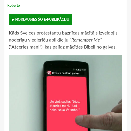
Roberto
▶ NOKLAUSIES ŠO E-PUBLIKĀCIJU
Kāds Šveices protestantu baznīcas mācītājs izveidojis
noderīgu viedierīču aplikāciju
“Remember Me”
(“Atceries mani”), kas palīdz mācīties Bībeli no galvas.