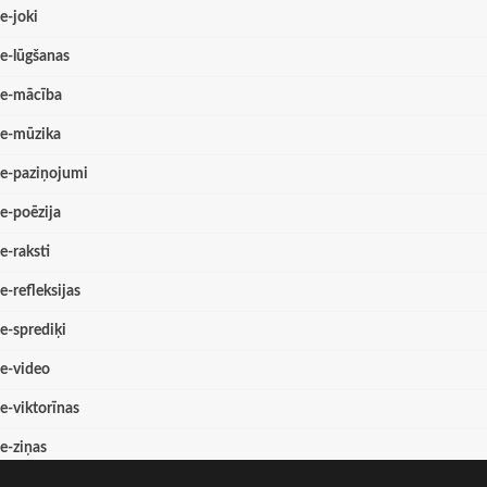
e-joki
e-lūgšanas
e-mācība
e-mūzika
e-paziņojumi
e-poēzija
e-raksti
e-refleksijas
e-sprediķi
e-video
e-viktorīnas
e-ziņas