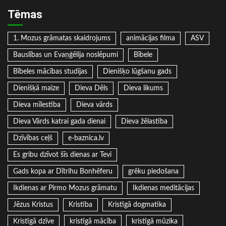
Tēmas
1. Mozus grāmatas skaidrojums
animācijas filma
ASV
Bauslības un Evaņģēlija noslēpumi
Bībele
Bībeles mācības studijas
Dienišķo lūgšanu gads
Dienišķā maize
Dieva Dēls
Dieva likums
Dieva mīlestība
Dieva vārds
Dieva Vārds katrai gada dienai
Dieva žēlastība
Dzīvības ceļš
e-baznica.lv
Es gribu dzīvot šīs dienas ar Tevi
Gads kopa ar Dītrihu Bonhēferu
grēku piedošana
Ikdienas ar Pirmo Mozus grāmatu
Ikdienas meditācijas
Jēzus Kristus
Kristība
Kristīgā dogmatika
Kristīgā dzīve
kristīgā mācība
kristīgā mūzika