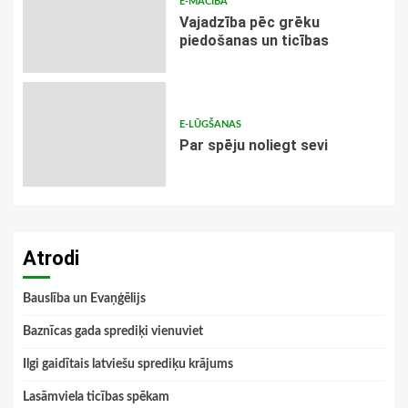
E-MĀCĪBA
Vajadzība pēc grēku
piedošanas un ticības
E-LŪGŠANAS
Par spēju noliegt sevi
Atrodi
Bauslība un Evaņģēlijs
Baznīcas gada sprediķi vienuviet
Ilgi gaidītais latviešu sprediķu krājums
Lasāmviela ticības spēkam