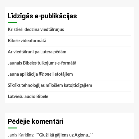
Līdzīgās e-publikācijas
Kristieši dedzina viedtālruņus
Bībele videoformātā
Ar viedtālruni pa Lutera pēdām
Jaunais Bībeles tulkojums e-formātā
Jauna aplikācija
iPhone
lietotājiem
Sīkrīks tehnoloģijas mīlošiem katoļticīgajiem
Latviešu audio Bībele
Pēdējie komentāri
Janis Karklins
: “
"Gluži kā gājiens uz Aglonu.."
”