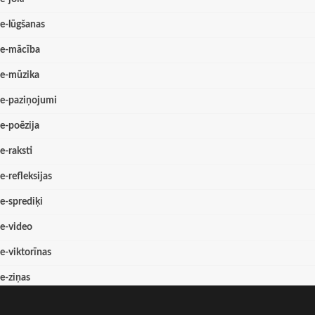
e-lūgšanas
e-mācība
e-mūzika
e-paziņojumi
e-poēzija
e-raksti
e-refleksijas
e-sprediķi
e-video
e-viktorīnas
e-ziņas