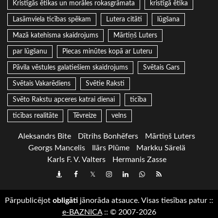
Kristīgās ētikas un morāles rokasgrāmata
kristīgā ētika
Lasāmviela ticības spēkam
Lutera citāti
lūgšana
Mazā katehisma skaidrojums
Mārtiņš Luters
par lūgšanu
Piecas minūtes kopā ar Luteru
Pāvila vēstules galatiešiem skaidrojums
Svētais Gars
Svētais Vakarēdiens
Svētie Raksti
Svēto Rakstu apceres katrai dienai
ticība
ticības realitāte
Tēvreize
velns
Aleksandrs Bite
Dītrihs Bonhēfers
Mārtiņš Luters
Georgs Mancelis
Ilārs Plūme
Markku Särelä
Karls F. V. Valters
Hermanis Zasse
Draugiem
Facebook
Twitter
Instagram
LinkedIn
whatsapp
RSS
Pārpublicējot
obligāti
jānorāda atsauce. Visas tiesības patur
::
e-BAZNICA
::
© 2007-2026