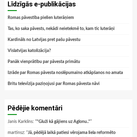
Līdzīgās e-publikācijas
Romas pāvestība pielien luterāņiem
Tas, ko saka pāvests, nekādi neietekmē to, kam tic luterāņi
Kardināls no Latvijas pret pašu pāvestu
Vislatvijas katolizācija?
Panāk vienprātību par pāvesta primātu
Izrāde par Romas pāvesta noslēpumaino atkāpšanos no amata
Britu televīzija paziņojusi par Romas pāvesta nāvi
Pēdējie komentāri
Janis Karklins
: “
"Gluži kā gājiens uz Aglonu.."
”
martinsz
: “
Jā, pēdējā laikā patiesi vērojama liela reformēto