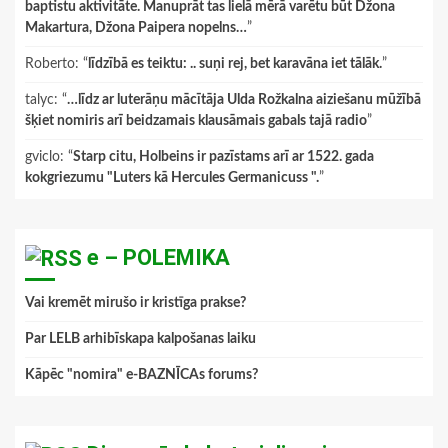
baptistu aktivitāte. Manuprāt tas lielā mērā varētu būt Džona
Makartura, Džona Paipera nopelns…
”
Roberto
: “
līdzībā es teiktu: .. suņi rej, bet karavāna iet tālāk.
”
talyc
: “
…līdz ar luterāņu mācītāja Ulda Rožkalna aiziešanu mūžībā
šķiet nomiris arī beidzamais klausāmais gabals tajā radio
”
gviclo
: “
Starp citu, Holbeins ir pazīstams arī ar 1522. gada
kokgriezumu "Luters kā Hercules Germanicuss ".
”
e – POLEMIKA
Vai kremēt mirušo ir kristīga prakse?
Par LELB arhibīskapa kalpošanas laiku
Kāpēc "nomira" e-BAZNĪCAs forums?