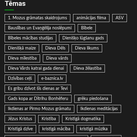
Tēmas
1. Mozus grāmatas skaidrojums
animācijas filma
ASV
Bauslības un Evaņģēlija noslēpumi
Bībele
Bībeles mācības studijas
Dienišķo lūgšanu gads
Dienišķā maize
Dieva Dēls
Dieva likums
Dieva mīlestība
Dieva vārds
Dieva Vārds katrai gada dienai
Dieva žēlastība
Dzīvības ceļš
e-baznica.lv
Es gribu dzīvot šīs dienas ar Tevi
Gads kopa ar Dītrihu Bonhēferu
grēku piedošana
Ikdienas ar Pirmo Mozus grāmatu
Ikdienas meditācijas
Jēzus Kristus
Kristība
Kristīgā dogmatika
Kristīgā dzīve
kristīgā mācība
kristīgā mūzika