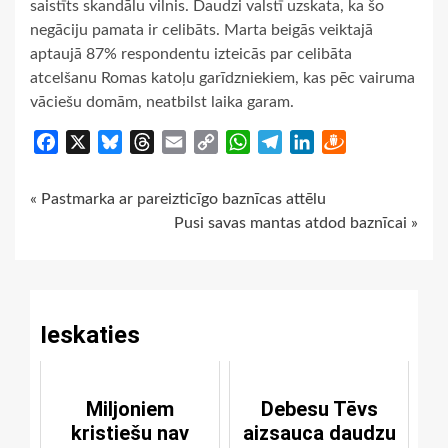
saistīts skandālu vilnis. Daudzi valstī uzskata, ka šo
negāciju pamata ir celibāts. Marta beigās veiktajā
aptaujā 87% respondentu izteicās par celibāta
atcelšanu Romas katoļu garīdzniekiem, kas pēc vairuma
vāciešu domām, neatbilst laika garam.
Facebook
X
Bluesky
Threads
Email
Copy
WhatsApp
Telegram
LinkedIn
Draugiem
Link
Continue
« Pastmarka ar pareizticīgo baznīcas attēlu
Pusi savas mantas atdod baznīcai »
Reading
Ieskaties
Miljoniem
Debesu Tēvs
kristiešu nav
aizsauca daudzu