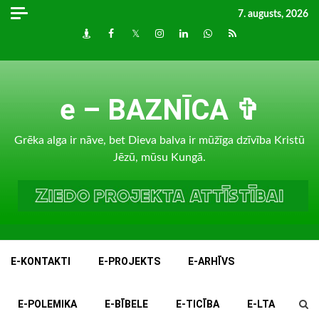
Skip
7. augusts, 2026
to
Draugiem
Facebook
Twitter
Instagram
LinkedIn
whatsapp
RSS
content
e – BAZNĪCA ✞
Grēka alga ir nāve, bet Dieva balva ir mūžīga dzīvība Kristū
Jēzū, mūsu Kungā.
E-KONTAKTI
E-PROJEKTS
E-ARHĪVS
E-POLEMIKA
E-BĪBELE
E-TICĪBA
E-LTA