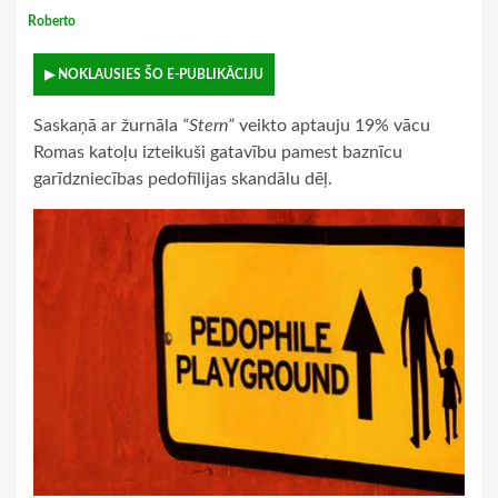
Roberto
▶ NOKLAUSIES ŠO E-PUBLIKĀCIJU
Saskaņā ar žurnāla
“Stern”
veikto aptauju 19% vācu
Romas katoļu izteikuši gatavību pamest baznīcu
garīdzniecības pedofīlijas skandālu dēļ.