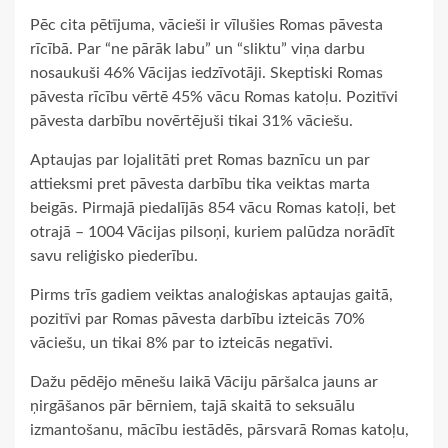
Pēc cita pētījuma, vācieši ir vīlušies Romas pāvesta
rīcībā. Par “ne pārāk labu” un “sliktu” viņa darbu
nosaukuši 46% Vācijas iedzīvotāji. Skeptiski Romas
pāvesta rīcību vērtē 45% vācu Romas katoļu. Pozitīvi
pāvesta darbību novērtējuši tikai 31% vāciešu.
Aptaujas par lojalitāti pret Romas baznīcu un par
attieksmi pret pāvesta darbību tika veiktas marta
beigās. Pirmajā piedalījās 854 vācu Romas katoļi, bet
otrajā – 1004 Vācijas pilsoņi, kuriem palūdza norādīt
savu reliģisko piederību.
Pirms trīs gadiem veiktas analoģiskas aptaujas gaitā,
pozitīvi par Romas pāvesta darbību izteicās 70%
vāciešu, un tikai 8% par to izteicās negatīvi.
Dažu pēdējo mēnešu laikā Vāciju pāršalca jauns ar
ņirgāšanos pār bērniem, tajā skaitā to seksuālu
izmantošanu, mācību iestādēs, pārsvarā Romas katoļu,