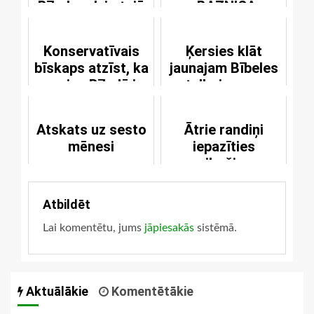
Bībeles dzimtajā
e-BAZNICAs
valodā
publikāciju autoru
Konservatīvais
Ķersies klāt
bīskaps atzīst, ka
jaunajam Bībeles
ne viss Bībelē ir
tulkojumam
Dieva vārds
Atskats uz sesto
Ātrie randiņi
mēnesi
iepazīties
gribošiem
kristiešiem
Atbildēt
Lai komentētu, jums
jāpiesakās
sistēmā.
Aktuālākie
Komentētākie