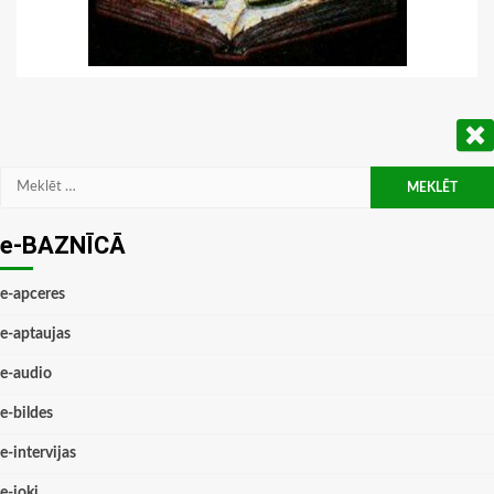
Meklēt:
e-BAZNĪCĀ
e-apceres
e-aptaujas
e-audio
e-bildes
e-intervijas
e-joki