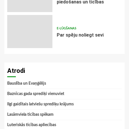
piedošanas un ticības
E-LŪGŠANAS
Par spēju noliegt sevi
Atrodi
Bauslība un Evaņģēlijs
Baznīcas gada sprediķi vienuviet
Ilgi gaidītais latviešu sprediķu krājums
Lasāmviela ticības spēkam
Luteriskās ticības apliecības