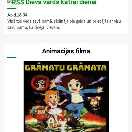
Dieva vārds katrai dienai
Ap.d.16:34
Viņš tos veda savā namā, sēdināja pie galda un priecājās ar visu
savu namu, ka ticēja Dievam.
Animācijas filma