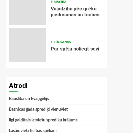
E-MĀCĪBA
Vajadzība pēc grēku
piedošanas un ticības
E-LŪGŠANAS
Par spēju noliegt sevi
Atrodi
Bauslība un Evaņģēlijs
Baznīcas gada sprediķi vienuviet
Ilgi gaidītais latviešu sprediķu krājums
Lasāmviela ticības spēkam