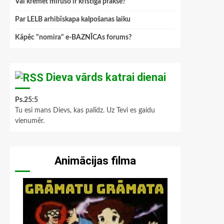
Vai kremēt mirušo ir kristīga prakse?
Par LELB arhibīskapa kalpošanas laiku
Kāpēc "nomira" e-BAZNĪCAs forums?
Dieva vārds katrai dienai
Ps.25:5
Tu esi mans Dievs, kas palīdz. Uz Tevi es gaidu
vienumēr.
Animācijas filma