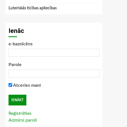
Luteriskās ticības apliecības
Ienāc
e-baznīcēns
Parole
Atceries mani
Reģistrēties
Aizmirsi paroli