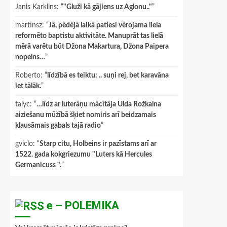
Janis Karklins
: “
"Gluži kā gājiens uz Aglonu.."
”
martinsz
: “
Jā, pēdējā laikā patiesi vērojama liela
reformēto baptistu aktivitāte. Manuprāt tas lielā
mērā varētu būt Džona Makartura, Džona Paipera
nopelns…
”
Roberto
: “
līdzībā es teiktu: .. suņi rej, bet karavāna
iet tālāk.
”
talyc
: “
…līdz ar luterāņu mācītāja Ulda Rožkalna
aiziešanu mūžībā šķiet nomiris arī beidzamais
klausāmais gabals tajā radio
”
gviclo
: “
Starp citu, Holbeins ir pazīstams arī ar
1522. gada kokgriezumu "Luters kā Hercules
Germanicuss ".
”
e – POLEMIKA