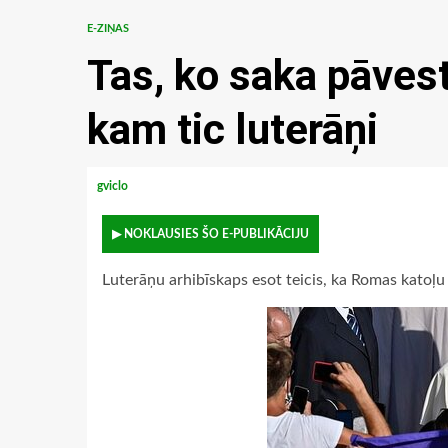
E-ZIŅAS
Tas, ko saka pāvest
kam tic luterāņi
gviclo
▶ NOKLAUSIES ŠO E-PUBLIKĀCIJU
Luterāņu arhibīskaps esot teicis, ka Romas katoļu 