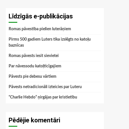
Līdzīgās e-publikācijas
Romas pāvestība pielien luterāņiem
Pirms 500 gadiem Luters tika izslēgts no katoļu
baznīcas
Romas pāvests iesit sievietei
Par nāvessodu katoļticīgajiem
Pāvests pie debesu vārtiem
Pāvests netradicionāli izteicies par Luteru
“Charlie Hebdo” ņirgājas par kristietību
Pēdējie komentāri