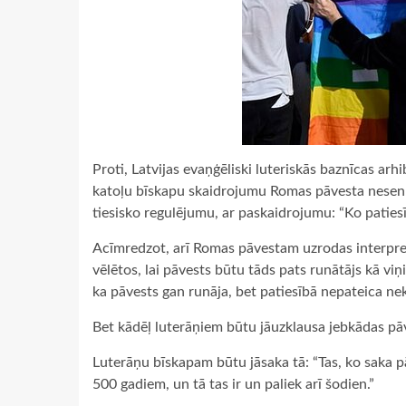
Proti, Latvijas evaņģēliski luteriskās baznīcas ar
katoļu bīskapu skaidrojumu Romas pāvesta nesen
tiesisko regulējumu, ar paskaidrojumu: “Ko paties
Acīmredzot, arī Romas pāvestam uzrodas interpreti
vēlētos, lai pāvests būtu tāds pats runātājs kā viņi
ka pāvests gan runāja, bet patiesībā nepateica ne
Bet kādēļ luterāņiem būtu jāuzklausa jebkādas pāv
Luterāņu bīskapam būtu jāsaka tā: “Tas, ko saka pā
500 gadiem, un tā tas ir un paliek arī šodien.”