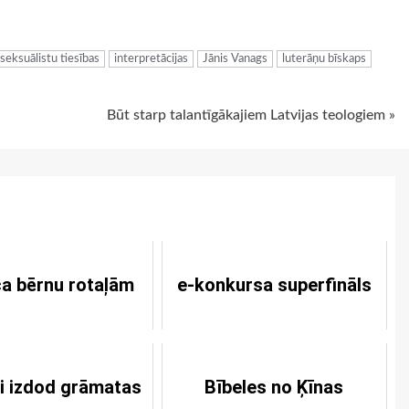
ugiem
eksuālistu tiesības
interpretācijas
Jānis Vanags
luterāņu bīskaps
Būt starp talantīgākajiem Latvijas teologiem »
a bērnu rotaļām
e-konkursa superfināls
gi izdod grāmatas
Bībeles no Ķīnas