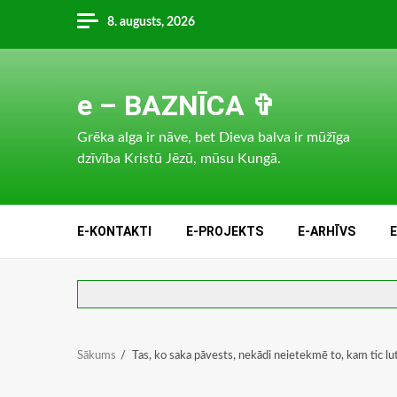
Skip
8. augusts, 2026
to
content
e – BAZNĪCA ✞
Grēka alga ir nāve, bet Dieva balva ir mūžīga
dzīvība Kristū Jēzū, mūsu Kungā.
E-KONTAKTI
E-PROJEKTS
E-ARHĪVS
Sākums
Tas, ko saka pāvests, nekādi neietekmē to, kam tic lu