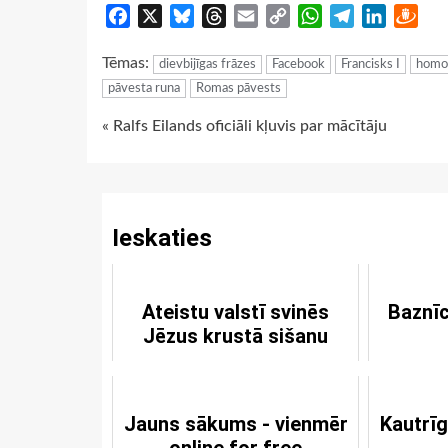
Facebook
X
Bluesky
Threads
Email
Copy
WhatsApp
Telegram
LinkedIn
Dra
Link
Tēmas:
dievbijīgas frāzes
Facebook
Francisks I
homos
pāvesta runa
Romas pāvests
Continue
« Ralfs Eilands oficiāli kļuvis par mācītāju
Reading
Ieskaties
Ateistu valstī svinēs
Baznīc
Jēzus krustā sišanu
Jauns sākums - vienmēr
Kautrī