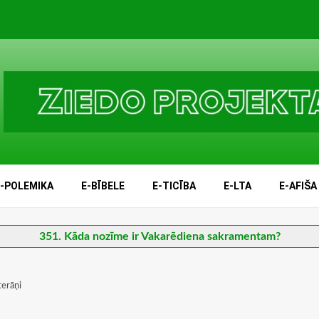
E-POLEMIKA
E-BĪBELE
E-TICĪBA
E-LTA
E-AFIŠA
351. Kāda nozīme ir Vakarēdiena sakramentam?
terāņi