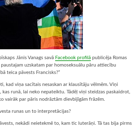
hibīskaps Jānis Vanags savā
Facebook profilā
publicēja Romas
 paustajam uzskatam par homoseksuālu pāru attiecību
ībā teica pāvests Francisks?”
, kad viņa sacītais nesaskan ar klausītāju vēlmēm. Viņi
, kas runā, lai neko nepateiktu. Tādēļ viņi steidzas paskaidrot,
ko vairāk par pāris nodrāztām dievbijīgām frāzēm.
esta runas un to interpretācijas?
vests, nekādi neietekmē to, kam tic luterāņi. Tā tas bija pirms