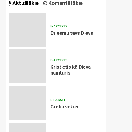
Aktuālākie
Komentētākie
E-APCERES
Es esmu tavs Dievs
E-APCERES
Kristietis kā Dieva
namturis
E-RAKSTI
Grēka sekas