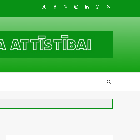
Draugiem
Facebook
Twitter
Instagram
LinkedIn
whatsapp
RSS