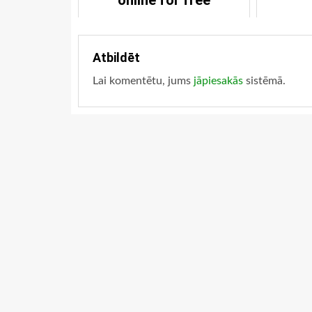
online for free
Atbildēt
Lai komentētu, jums
jāpiesakās
sistēmā.