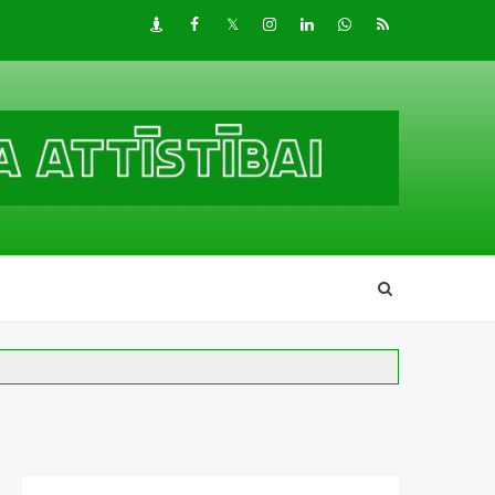
Draugiem
Facebook
Twitter
Instagram
LinkedIn
whatsapp
RSS