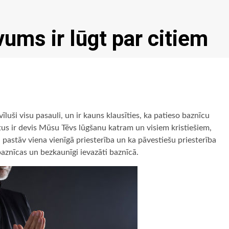
ums ir lūgt par citiem
vīluši visu pasauli, un ir kauns klausīties, ka patieso baznīcu
istus ir devis Mūsu Tēvs lūgšanu katram un visiem kristiešiem,
 pastāv viena vienīgā priesterība un ka pāvestiešu priesterība
 baznīcas un bezkaunīgi ievazāti baznīcā.