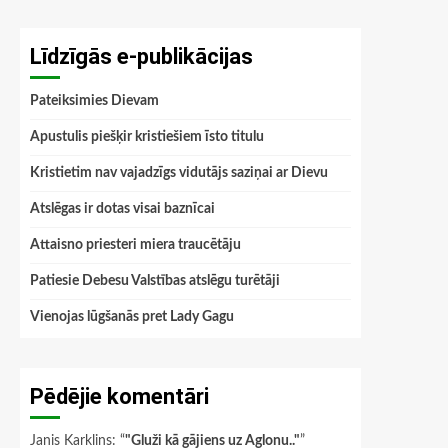
Līdzīgās e-publikācijas
Pateiksimies Dievam
Apustulis piešķir kristiešiem īsto titulu
Kristietim nav vajadzīgs vidutājs saziņai ar Dievu
Atslēgas ir dotas visai baznīcai
Attaisno priesteri miera traucētāju
Patiesie Debesu Valstības atslēgu turētāji
Vienojas lūgšanās pret Lady Gagu
Pēdējie komentāri
Janis Karklins
: “
"Gluži kā gājiens uz Aglonu.."
”