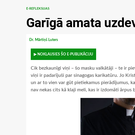
E-REFLEKSIJAS
Garīgā amata uzdev
Dr. Mārtiņš Luters
▶ NOKLAUSIES ŠO E-PUBLIKĀCIJU
Cik bezkaunīgi viņi – šo masku valkātāji – te ir pie
viņi ir padarījuši par sinagogas karikatūru. Jo Kr
un ar to vien var gūt pietiekamus pierādījumus, ka
nav nekas cits kā klaji meli, kas ir izdomāti ārpus