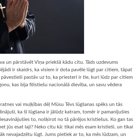
eva un pārstāvēt Viņa priekšā kādu citu. Tāds uzdevums
ējādi ir skaidrs, ka visiem ir dota pavēle lūgt par citiem, tāpat
pāvestieši pastāv uz to, ka priesteri ir tie, kuri lūdz par citiem
gonu, kas bija filistiešu nacionālā dievība, un savu vēdera
zpratnes vai muļķības dēļ Mūsu Tēvs lūgšanas spēks un tās
dinājuši, ka šī lūgšana ir jālūdz katram, tomēr ir pamanījušies
esavinājušies to, nošķirot no tā pārējos kristiešus. Ko gan tas
et jūs esat laji? Neko citu kā: tikai mēs esam kristieši, un tikai
bāk nevajadzētu lūgt. Jums pietiek ar to, ka mēs lūdzam, un