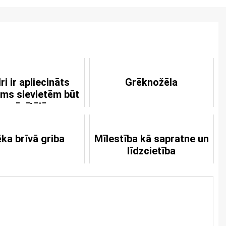
ri ir apliecināts
Grēknožēla
ums sievietēm būt
r mācītājām
ēka brīvā griba
Mīlestība kā sapratne un
līdzcietība