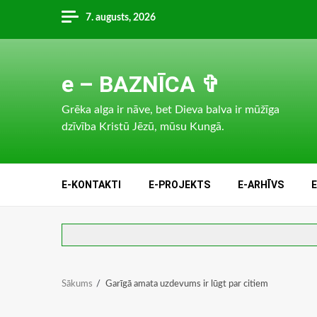
Skip
7. augusts, 2026
to
content
e – BAZNĪCA ✞
Grēka alga ir nāve, bet Dieva balva ir mūžīga
dzīvība Kristū Jēzū, mūsu Kungā.
E-KONTAKTI
E-PROJEKTS
E-ARHĪVS
Sākums
Garīgā amata uzdevums ir lūgt par citiem