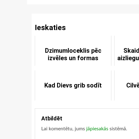
Reading
Ieskaties
Dzimumloceklis pēc
Skaid
izvēles un formas
aizlieg
pa
Kad Dievs grib sodīt
Cilv
Atbildēt
Lai komentētu, jums
jāpiesakās
sistēmā.