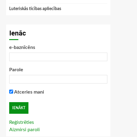
Luteriskās ticības apliecības
Ienāc
e-baznīcēns
Parole
Atceries mani
Reģistrēties
Aizmirsi paroli