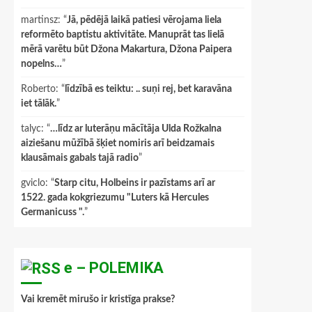
martinsz
: “
Jā, pēdējā laikā patiesi vērojama liela
reformēto baptistu aktivitāte. Manuprāt tas lielā
mērā varētu būt Džona Makartura, Džona Paipera
nopelns…
”
Roberto
: “
līdzībā es teiktu: .. suņi rej, bet karavāna
iet tālāk.
”
talyc
: “
…līdz ar luterāņu mācītāja Ulda Rožkalna
aiziešanu mūžībā šķiet nomiris arī beidzamais
klausāmais gabals tajā radio
”
gviclo
: “
Starp citu, Holbeins ir pazīstams arī ar
1522. gada kokgriezumu "Luters kā Hercules
Germanicuss ".
”
e – POLEMIKA
Vai kremēt mirušo ir kristīga prakse?