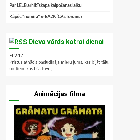
Par LELB arhibīskapa kalpošanas laiku
Kāpēc "nomira" e-BAZNĪCAs forums?
Dieva vārds katrai dienai
Ef.2:17
Kristus atnācis pasludināja mieru jums, kas bijāt tālu,
un tiem, kas bija tuvu,
Animācijas filma