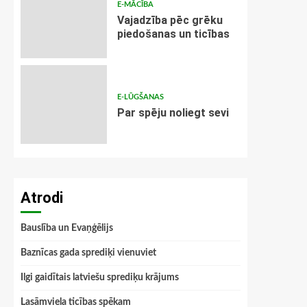
E-MĀCĪBA
Vajadzība pēc grēku
piedošanas un ticības
E-LŪGŠANAS
Par spēju noliegt sevi
Atrodi
Bauslība un Evaņģēlijs
Baznīcas gada sprediķi vienuviet
Ilgi gaidītais latviešu sprediķu krājums
Lasāmviela ticības spēkam