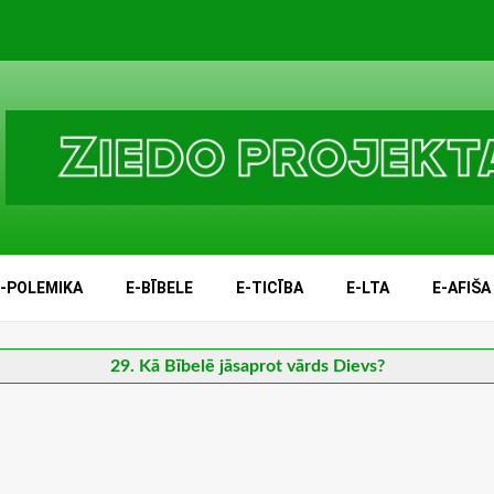
E-POLEMIKA
E-BĪBELE
E-TICĪBA
E-LTA
E-AFIŠA
29. Kā Bībelē jāsaprot vārds Dievs?