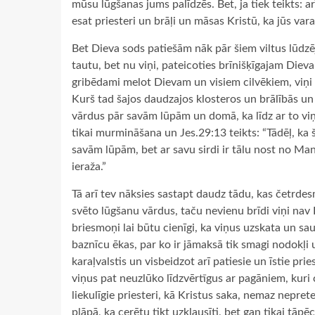
mūsu lūgšanas jums palīdzēs. Bet, ja tiek teikts: arī
esat priesteri un brāļi un māsas Kristū, ka jūs var
Bet Dieva sods patiešām nāk pār šiem viltus lūdzēji
tautu, bet nu viņi, pateicoties brīnišķīgajam Dieva
gribēdami melot Dievam un visiem cilvēkiem, viņi 
Kurš tad šajos daudzajos klosteros un brālībās un
vārdus pār savām lūpām un domā, ka līdz ar to viņi
tikai murmināšana un Jes.29:13 teikts: “Tādēļ, ka 
savām lūpām, bet ar savu sirdi ir tālu nost no Mani
ieraža.”
Tā arī tev nāksies sastapt daudz tādu, kas četrde
svēto lūgšanu vārdus, taču nevienu brīdi viņi nav 
briesmoņi lai būtu cienīgi, ka viņus uzskata un sau
baznīcu ēkas, par ko ir jāmaksā tik smagi nodokļi
karaļvalstis un visbeidzot arī patiesie un īstie pries
viņus pat neuzlūko līdzvērtīgus ar pagāniem, kuri c
liekulīgie priesteri, kā Kristus saka, nemaz nepret
pļāpā, ka cerētu tikt uzklausīti, bet gan tikai tāpē