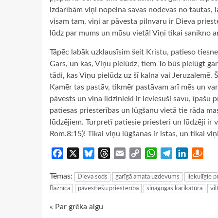
izdarībām viņi nopelna savas nodevas no tautas, la
visam tam, viņi ar pāvesta pilnvaru ir Dieva prieste
lūdz par mums un mūsu vietā! Viņi tikai sanikno a
Tāpēc labāk uzklausīsim šeit Kristu, patieso tiesnes
Gars, un kas, Viņu pielūdz, tiem To būs pielūgt garā
tādi, kas Viņu pielūdz uz šī kalna vai Jeruzalemē.
Kamēr tas pastāv, tikmēr pastāvam arī mēs un vara
pāvests un viņa līdzinieki ir ieviesuši savu, īpašu 
patiesas priesterības un lūgšanu vietā tie rāda ma
lūdzējiem. Turpretī patiesie priesteri un lūdzēji ir vi
Rom.8:15)! Tikai viņu lūgšanas ir īstas, un tikai viņi 
Facebook
X
Bluesky
Threads
Email
Copy
WhatsApp
Telegram
LinkedIn
Dra
Link
Tēmas:
Dieva sods
garīgā amata uzdevums
liekulīgie p
Baznīca
pāvestiešu priesterība
sinagogas karikatūra
vil
Continue
« Par grēka algu