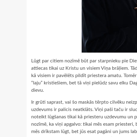
Lūgt par citiem nozīmē būt par starpnieku pie Di
attiecas tikai uz Kristu un visiem Viņa brāļiem. Tād
kā visiem ir pavēlēts pildīt priestera amatu. Tomēr 
“laju” kristiešiem, bet tā viņi pielūdz savu elku Da
dievu.
Ir grūti saprast, vai šo maskās tērpto cilvēku nei
uzdevums ir palicis neatklāts. Viņi paši taču ir slu
noteikt lūgšanas tikai kā priesteru uzdevumu un pi
nozīmē, ka viņi apgalvo: tikai mēs esam priesteri, b
mēs drīkstam lūgt, bet jūs esat pagāni un jums la