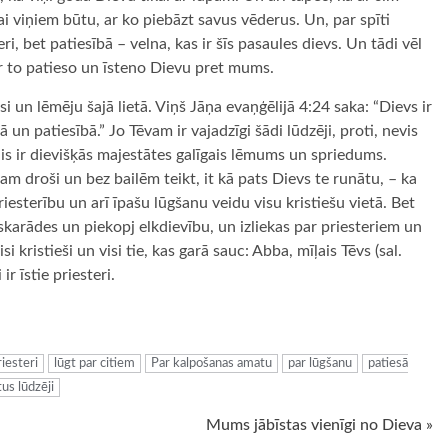
i viņiem būtu, ar ko piebāzt savus vēderus. Un, par spīti
ri, bet patiesībā – velna, kas ir šīs pasaules dievs. Un tādi vēl
r to patieso un īsteno Dievu pret mums.
i un lēmēju šajā lietā. Viņš Jāņa evaņģēlijā 4:24 saka: “Dievs ir
 un patiesībā.” Jo Tēvam ir vajadzīgi šādi lūdzēji, proti, nevis
 Šis ir dievišķās majestātes galīgais lēmums un spriedums.
m droši un bez bailēm teikt, it kā pats Dievs te runātu, – ka
priesterību un arī īpašu lūgšanu veidu visu kristiešu vietā. Bet
skarādes un piekopj elkdievību, un izliekas par priesteriem un
si kristieši un visi tie, kas garā sauc: Abba, mīļais Tēvs (sal.
ir īstie priesteri.
ugiem
riesteri
lūgt par citiem
Par kalpošanas amatu
par lūgšanu
patiesā
tus lūdzēji
Mums jābīstas vienīgi no Dieva »