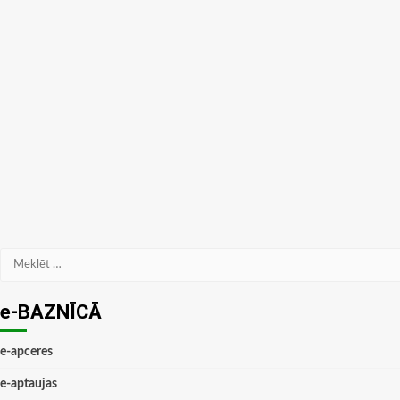
Meklēt:
e-BAZNĪCĀ
e-apceres
e-aptaujas