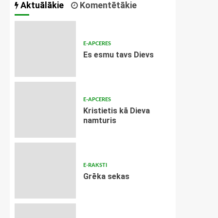
Aktuālākie
Komentētākie
E-APCERES
Es esmu tavs Dievs
E-APCERES
Kristietis kā Dieva
namturis
E-RAKSTI
Grēka sekas