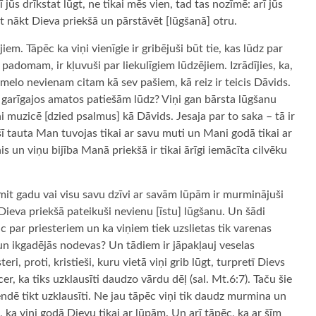
 jūs drīkstat lūgt, ne tikai mēs vien, tad tas nozīmē: arī jūs
at nākt Dieva priekšā un pārstāvēt [lūgšanā] otru.
em. Tāpēc ka viņi vienīgie ir gribējuši būt tie, kas lūdz par
 padomam, ir kļuvuši par liekulīgiem lūdzējiem. Izrādījies, ka,
melo nevienam citam kā sev pašiem, kā reiz ir teicis Dāvids.
 garīgajos amatos patiešām lūdz? Viņi gan bārsta lūgšanu
 muzicē [dzied psalmus] kā Dāvids. Jesaja par to saka – tā ir
šī tauta Man tuvojas tikai ar savu muti un Mani godā tikai ar
s un viņu bijība Manā priekšā ir tikai ārīgi iemācīta cilvēku
smit gadu vai visu savu dzīvi ar savām lūpām ir murminājuši
Dieva priekšā pateikuši nevienu [īstu] lūgšanu. Un šādi
c par priesteriem un ka viņiem tiek uzslietas tik varenas
 un ikgadējās nodevas? Un tādiem ir jāpakļauj veselas
teri, proti, kristieši, kuru vietā viņi grib lūgt, turpretī Dievs
er, ka tiks uzklausīti daudzo vārdu dēļ (sal. Mt.6:7). Taču šie
endē tikt uzklausīti. Ne jau tāpēc viņi tik daudz murmina un
c, ka viņi godā Dievu tikai ar lūpām. Un arī tāpēc, ka ar šīm