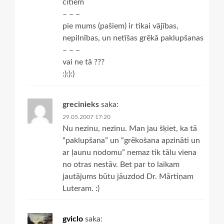
citiem
– – –
pie mums (pašiem) ir tikai vājības,
nepilnības, un netīšas grēkā paklupšanas
– – –
vai ne tā ???
:):):)
grecinieks
saka:
29.05.2007 17:20
Nu nezinu, nezinu. Man jau šķiet, ka tā
“paklupšana” un “grēkošana apzināti un
ar ļaunu nodomu” nemaz tik tālu viena
no otras nestāv. Bet par to laikam
jautājums būtu jāuzdod Dr. Mārtiņam
Luteram. :)
gviclo
saka: