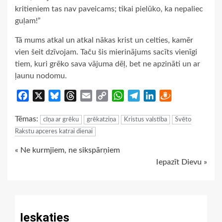
kritieniem tas nav paveicams; tikai pielūko, ka nepaliec
guļam!”
Tā mums atkal un atkal nākas krist un celties, kamēr
vien šeit dzīvojam. Taču šis mierinājums sacīts vienīgi
tiem, kuri grēko sava vājuma dēļ, bet ne apzināti un ar
ļaunu nodomu.
Facebook
X
Bluesky
Threads
Email
Copy
WhatsApp
Telegram
LinkedIn
Draugiem
Link
Tēmas:
cīņa ar grēku
grēkatziņa
Kristus valstība
Svēto
Rakstu apceres katrai dienai
Continue
« Ne kurmjiem, ne sikspārņiem
Iepazīt Dievu »
Reading
Ieskaties