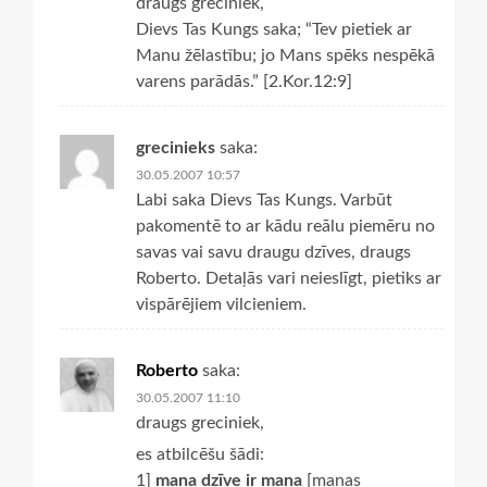
draugs greciniek,
Dievs Tas Kungs saka; “Tev pietiek ar
Manu žēlastību; jo Mans spēks nespēkā
varens parādās.” [2.Kor.12:9]
grecinieks
saka:
30.05.2007 10:57
Labi saka Dievs Tas Kungs. Varbūt
pakomentē to ar kādu reālu piemēru no
savas vai savu draugu dzīves, draugs
Roberto. Detaļās vari neieslīgt, pietiks ar
vispārējiem vilcieniem.
Roberto
saka:
30.05.2007 11:10
draugs greciniek,
es atbilcēšu šādi:
1]
mana dzīve ir mana
[manas