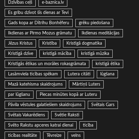
Dzīvības ceļš
e-baznica.lv
Es gribu dzīvot šīs dienas ar Tevi
Gads kopa ar Dītrihu Bonhēferu
grēku piedošana
Ikdienas ar Pirmo Mozus grāmatu
Ikdienas meditācijas
Jēzus Kristus
Kristība
Kristīgā dogmatika
Kristīgā dzīve
kristīgā mācība
kristīgā mūzika
Kristīgās ētikas un morāles rokasgrāmata
kristīgā ētika
Lasāmviela ticības spēkam
Lutera citāti
lūgšana
Mazā katehisma skaidrojums
Mārtiņš Luters
par lūgšanu
Piecas minūtes kopā ar Luteru
Pāvila vēstules galatiešiem skaidrojums
Svētais Gars
Svētais Vakarēdiens
Svētie Raksti
Svēto Rakstu apceres katrai dienai
ticība
ticības realitāte
Tēvreize
velns