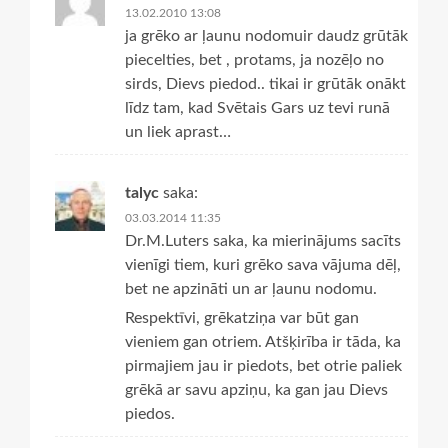
13.02.2010 13:08
ja grēko ar ļaunu nodomuir daudz grūtāk
piecelties, bet , protams, ja nozēļo no
sirds, Dievs piedod.. tikai ir grūtāk onākt
līdz tam, kad Svētais Gars uz tevi runā
un liek aprast…
talyc
saka:
03.03.2014 11:35
Dr.M.Luters saka, ka mierinājums sacīts
vienīgi tiem, kuri grēko sava vājuma dēļ,
bet ne apzināti un ar ļaunu nodomu.
Respektīvi, grēkatziņa var būt gan
vieniem gan otriem. Atšķirība ir tāda, ka
pirmajiem jau ir piedots, bet otrie paliek
grēkā ar savu apziņu, ka gan jau Dievs
piedos.