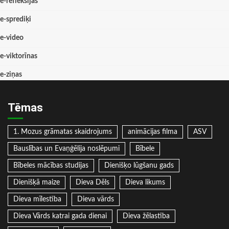
e-refleksijas
e-sprediķi
e-video
e-viktorīnas
e-ziņas
Tēmas
1. Mozus grāmatas skaidrojums
animācijas filma
ASV
Bauslības un Evaņģēlija noslēpumi
Bībele
Bībeles mācības studijas
Dienišķo lūgšanu gads
Dienišķā maize
Dieva Dēls
Dieva likums
Dieva mīlestība
Dieva vārds
Dieva Vārds katrai gada dienai
Dieva žēlastība