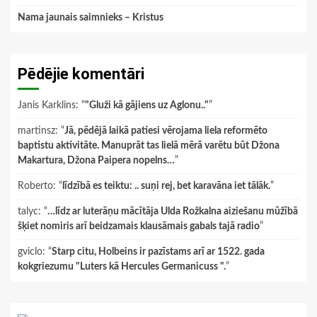
Nama jaunais saimnieks – Kristus
Pēdējie komentāri
Janis Karklins
: “
"Gluži kā gājiens uz Aglonu.."
”
martinsz
: “
Jā, pēdējā laikā patiesi vērojama liela reformēto
baptistu aktivitāte. Manuprāt tas lielā mērā varētu būt Džona
Makartura, Džona Paipera nopelns…
”
Roberto
: “
līdzībā es teiktu: .. suņi rej, bet karavāna iet tālāk.
”
talyc
: “
…līdz ar luterāņu mācītāja Ulda Rožkalna aiziešanu mūžībā
šķiet nomiris arī beidzamais klausāmais gabals tajā radio
”
gviclo
: “
Starp citu, Holbeins ir pazīstams arī ar 1522. gada
kokgriezumu "Luters kā Hercules Germanicuss ".
”