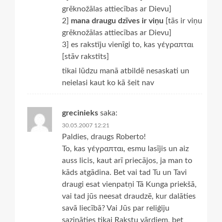
grēknožālas attiecības ar Dievu]
2]
mana draugu dzīves ir viņu
[tās ir viņu
grēknožālas attiecības ar Dievu]
3] es rakstīju vienīgi to, kas γέγραπται
[stāv rakstīts]
tikai lūdzu manā atbildē nesaskati un
neielasi kaut ko kā šeit nav
grecinieks
saka:
30.05.2007 12:21
Paldies, draugs Roberto!
To, kas γέγραπται, esmu lasījis un aiz
auss licis, kaut arī priecājos, ja man to
kāds atgādina. Bet vai tad Tu un Tavi
draugi esat vienpatņi Tā Kunga priekšā,
vai tad jūs neesat draudzē, kur dalāties
savā liecībā? Vai Jūs par reliģiju
sazināties tikai Rakstu vārdiem, bet