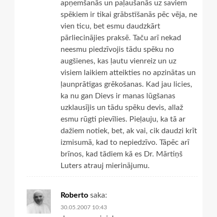
apņemšanās un paļaušanās uz saviem
spēkiem ir tikai grābstīšanās pēc vēja, ne
vien ticu, bet esmu daudzkārt
pārliecinājies praksē. Taču arī nekad
neesmu piedzīvojis tādu spēku no
augšienes, kas ļautu vienreiz un uz
visiem laikiem atteikties no apzinātas un
ļaunprātīgas grēkošanas. Kad jau licies,
ka nu gan Dievs ir manas lūgšanas
uzklausījis un tādu spēku devis, allaž
esmu rūgti pievīlies. Pieļauju, ka tā ar
dažiem notiek, bet, ak vai, cik daudzi krīt
izmisumā, kad to nepiedzīvo. Tāpēc arī
brīnos, kad tādiem kā es Dr. Mārtiņš
Luters atrauj mierinājumu.
Roberto
saka:
30.05.2007 10:43