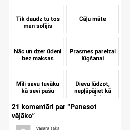
Tik daudz tu tos
Cāļu māte
man solījis
Nāc un dzer ūdeni
Prasmes pareizai
bez maksas
lūgšanai
Mīli savu tuvāku
Dievu lūdzot,
kā sevi pašu
nepļāpājiet kā
pagāni
21 komentāri par “
Panesot
vājāko
”
vasara
saka: