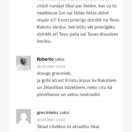
citādi runājat tikai par lietām, kas uz to
neattiecas (un vai tādas lietas dzīvē
vispār ir)? Esmu priecīgs dzirdēt no Tevis
Rakstu vārdus, bet būtu vēl priecīgāks
dzirdēt arī Tavu paša vai Tavas draudzes
liecību.
Roberto
saka:
30.05.2007 12:43
draugs greciniek,
ja gribi atrast Kristu ārpus Sv.Rakstiem
un žēlastibas lidzekļiem, neko citu kā
pievilšanos un velnu neatradīsi
grecinieks
saka:
30.05.2007 13:03
Tātad cilvēkos es atradīšu tikai