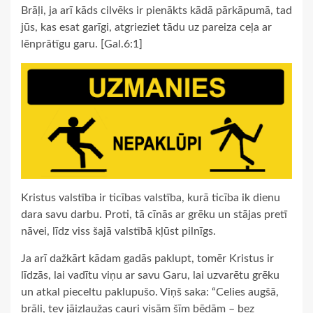
Brāļi, ja arī kāds cilvēks ir pienākts kādā pārkāpumā, tad
jūs, kas esat garīgi, atgrieziet tādu uz pareiza ceļa ar
lēnprātīgu garu. [Gal.6:1]
Kristus valstība ir ticības valstība, kurā ticība ik dienu
dara savu darbu. Proti, tā cīnās ar grēku un stājas pretī
nāvei, līdz viss šajā valstībā kļūst pilnīgs.
Ja arī dažkārt kādam gadās paklupt, tomēr Kristus ir
līdzās, lai vadītu viņu ar savu Garu, lai uzvarētu grēku
un atkal pieceltu paklupušo. Viņš saka: “Celies augšā,
brāli, tev jāizlaužas cauri visām šīm bēdām – bez