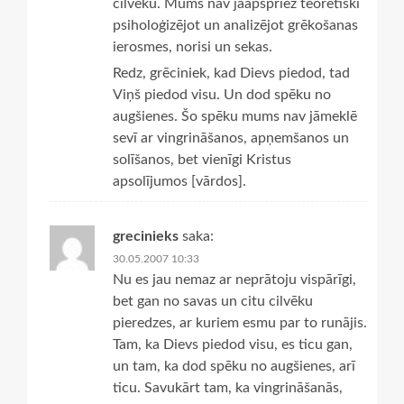
cilvēku. Mums nav jāapspriež teorētiski
psiholoģizējot un analizējot grēkošanas
ierosmes, norisi un sekas.
Redz, grēciniek, kad Dievs piedod, tad
Viņš piedod visu. Un dod spēku no
augšienes. Šo spēku mums nav jāmeklē
sevī ar vingrināšanos, apņemšanos un
solīšanos, bet vienīgi Kristus
apsolījumos [vārdos].
grecinieks
saka:
30.05.2007 10:33
Nu es jau nemaz ar neprātoju vispārīgi,
bet gan no savas un citu cilvēku
pieredzes, ar kuriem esmu par to runājis.
Tam, ka Dievs piedod visu, es ticu gan,
un tam, ka dod spēku no augšienes, arī
ticu. Savukārt tam, ka vingrināšanās,