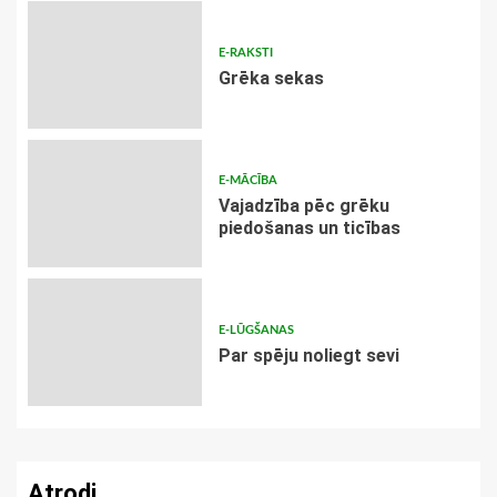
E-RAKSTI
Grēka sekas
E-MĀCĪBA
Vajadzība pēc grēku
piedošanas un ticības
E-LŪGŠANAS
Par spēju noliegt sevi
Atrodi