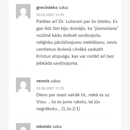
grecinieks
saka:
30.05.2007 15:35
Paldies arī Dr. Luteram par šo izteiku. Es
gan līdz šim biju domājis, ka “jūsmošana”
nozīmē kādu dvēseli saviļņojošu
reliģisku pārdzīvojumu meklēšanu, nevis
centienus ikvienā cilvēkā saskatīt
Kristus atspulgu, kas var notikt arī bez
jebkāda saviļņojuma.
vennis
saka:
02.06.2007 11:31
Dievs par mani vairāk tic, nekā es uz
Viņu. …to es jums rakstu, lai jūs
negrēkotu… (1.Jņ.2:1)
miomio
saka: