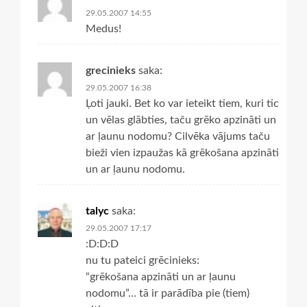
29.05.2007 14:55
Medus!
grecinieks
saka:
29.05.2007 16:38
Ļoti jauki. Bet ko var ieteikt tiem, kuri tic
un vēlas glābties, taču grēko apzināti un
ar ļaunu nodomu? Cilvēka vājums taču
bieži vien izpaužas kā grēkošana apzināti
un ar ļaunu nodomu.
talyc
saka:
29.05.2007 17:17
:D:D:D
nu tu pateici grēcinieks:
“grēkošana apzināti un ar ļaunu
nodomu”… tā ir parādība pie (tiem)