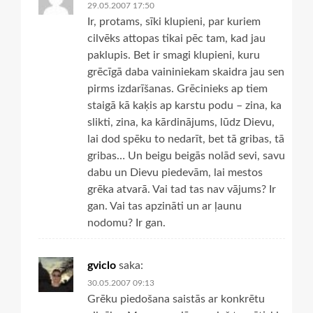
29.05.2007 17:50
Ir, protams, sīki klupieni, par kuriem
cilvēks attopas tikai pēc tam, kad jau
paklupis. Bet ir smagi klupieni, kuru
grēcīgā daba vaininiekam skaidra jau sen
pirms izdarīšanas. Grēcinieks ap tiem
staigā kā kaķis ap karstu podu – zina, ka
slikti, zina, ka kārdinājums, lūdz Dievu,
lai dod spēku to nedarīt, bet tā gribas, tā
gribas… Un beigu beigās nolād sevi, savu
dabu un Dievu piedevām, lai mestos
grēka atvarā. Vai tad tas nav vājums? Ir
gan. Vai tas apzināti un ar ļaunu
nodomu? Ir gan.
gviclo
saka:
30.05.2007 09:13
Grēku piedošana saistās ar konkrētu