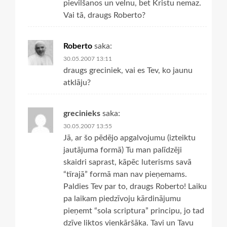
pievilšanos un velnu, bet Kristu nemaz.
Vai tā, draugs Roberto?
Roberto
saka:
30.05.2007 13:11
draugs greciniek, vai es Tev, ko jaunu
atklāju?
grecinieks
saka:
30.05.2007 13:55
Jā, ar šo pēdējo apgalvojumu (izteiktu
jautājuma formā) Tu man palīdzēji
skaidri saprast, kāpēc luterisms savā
“tīrajā” formā man nav pieņemams.
Paldies Tev par to, draugs Roberto! Laiku
pa laikam piedzīvoju kārdinājumu
pieņemt “sola scriptura” principu, jo tad
dzīve liktos vienkāršāka. Tavi un Tavu