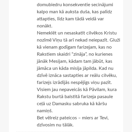
domubiedru konsekventie secinājumi
kalpo man kā auksta duša, kas palīdz
attapties, līdz kam tādā veidā var
nonākt.
Nemeklēt un nesaskatīt cilvēkos Kristu
nozīmē Viņu tā arī nekad neiepazīt. Gluži
kā vienam godīgam farizejam, kas no
Rakstiem skaidri “zināja”, no kurienes
jānāk Mesijam, kādam tam jābūt, kas
jāmāca un kāda misija jāpilda. Kad nu
dzīvē iznāca sastapties ar reālu cilvēku,
farizejs izrādījās nespējīgs viņu pazīt.
Visiem jau nepaveicās kā Pāvilam, kura
Rakstu burtā balstītā farizeja pasaule
ceļā uz Damasku sabruka kā kāršu
namiņš.
Bet vēlreiz pateicos – miers ar Tevi,
dzīvosim nu tālāk.