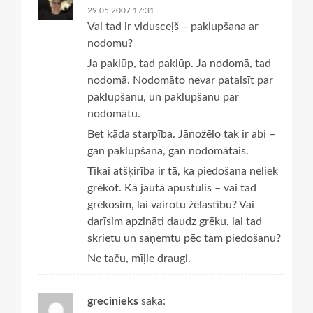
29.05.2007 17:31
Vai tad ir vidusceļš – paklupšana ar
nodomu?
Ja paklūp, tad paklūp. Ja nodomā, tad
nodomā. Nodomāto nevar pataisīt par
paklupšanu, un paklupšanu par
nodomātu.
Bet kāda starpība. Jānožēlo tak ir abi –
gan paklupšana, gan nodomātais.
Tikai atšķirība ir tā, ka piedošana neliek
grēkot. Kā jautā apustulis – vai tad
grēkosim, lai vairotu žēlastību? Vai
darīsim apzināti daudz grēku, lai tad
skrietu un saņemtu pēc tam piedošanu?
Ne taču, mīļie draugi.
grecinieks
saka: