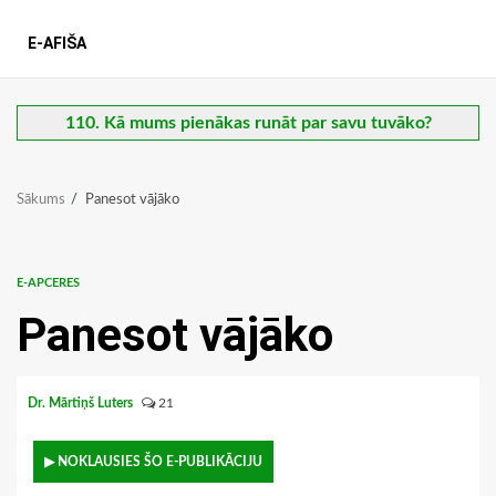
E-AFIŠA
110. Kā mums pienākas runāt par savu tuvāko?
Sākums
Panesot vājāko
E-APCERES
Panesot vājāko
Dr. Mārtiņš Luters
21
▶ NOKLAUSIES ŠO E-PUBLIKĀCIJU