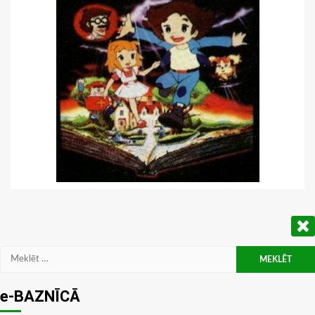
Meklēt:
e-BAZNĪCĀ