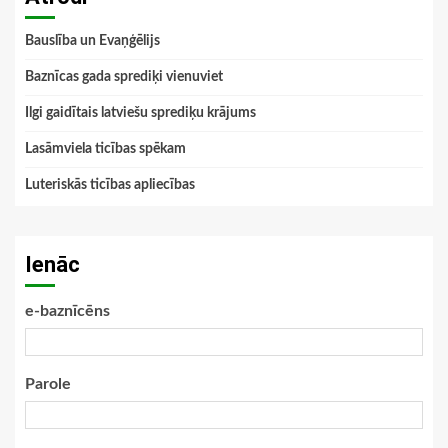
Bauslība un Evaņģēlijs
Baznīcas gada sprediķi vienuviet
Ilgi gaidītais latviešu sprediķu krājums
Lasāmviela ticības spēkam
Luteriskās ticības apliecības
Ienāc
e-baznīcēns
Parole