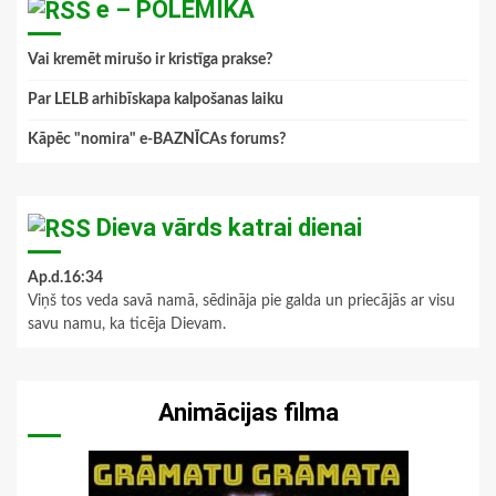
e – POLEMIKA
Vai kremēt mirušo ir kristīga prakse?
Par LELB arhibīskapa kalpošanas laiku
Kāpēc "nomira" e-BAZNĪCAs forums?
Dieva vārds katrai dienai
Ap.d.16:34
Viņš tos veda savā namā, sēdināja pie galda un priecājās ar visu
savu namu, ka ticēja Dievam.
Animācijas filma