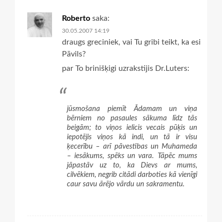
Roberto
saka:
30.05.2007 14:19
draugs greciniek, vai Tu gribi teikt, ka esi
Pāvils?
par To brinišķigi uzrakstijis Dr.Luters:
jūsmošana piemīt Ādamam un viņa
bērniem no pasaules sākuma līdz tās
beigām; to viņos ielicis vecais pūķis un
iepotējis viņos kā indi, un tā ir visu
ķecerību – arī pāvestības un Muhameda
– iesākums, spēks un vara. Tāpēc mums
jāpastāv uz to, ka Dievs ar mums,
cilvēkiem, negrib citādi darboties kā vienīgi
caur savu ārējo vārdu un sakramentu.