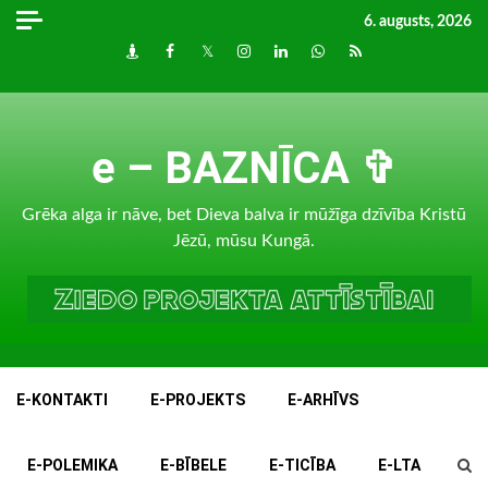
Skip
6. augusts, 2026
to
Draugiem
Facebook
Twitter
Instagram
LinkedIn
whatsapp
RSS
content
e – BAZNĪCA ✞
Grēka alga ir nāve, bet Dieva balva ir mūžīga dzīvība Kristū
Jēzū, mūsu Kungā.
E-KONTAKTI
E-PROJEKTS
E-ARHĪVS
E-POLEMIKA
E-BĪBELE
E-TICĪBA
E-LTA