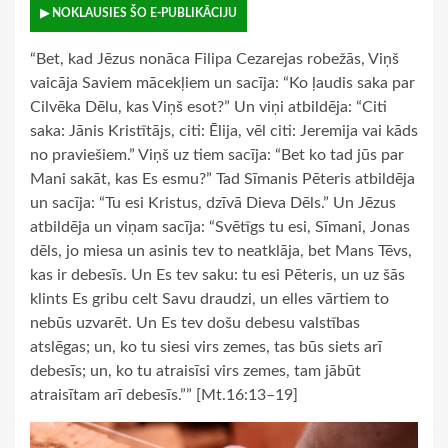
▶ NOKLAUSIES ŠO E-PUBLIKĀCIJU
“Bet, kad Jēzus nonāca Filipa Cezarejas robežās, Viņš
vaicāja Saviem mācekļiem un sacīja: “Ko ļaudis saka par
Cilvēka Dēlu, kas Viņš esot?” Un viņi atbildēja: “Citi
saka: Jānis Kristītājs, citi: Ēlija, vēl citi: Jeremija vai kāds
no praviešiem.” Viņš uz tiem sacīja: “Bet ko tad jūs par
Mani sakāt, kas Es esmu?” Tad Sīmanis Pēteris atbildēja
un sacīja: “Tu esi Kristus, dzīvā Dieva Dēls.” Un Jēzus
atbildēja un viņam sacīja: “Svētīgs tu esi, Sīmani, Jonas
dēls, jo miesa un asinis tev to neatklāja, bet Mans Tēvs,
kas ir debesīs. Un Es tev saku: tu esi Pēteris, un uz šās
klints Es gribu celt Savu draudzi, un elles vārtiem to
nebūs uzvarēt. Un Es tev došu debesu valstības
atslēgas; un, ko tu siesi virs zemes, tas būs siets arī
debesīs; un, ko tu atraisīsi virs zemes, tam jābūt
atraisītam arī debesīs.”” [Mt.16:13–19]