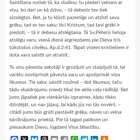
Saistīšana notiek tā, ka sludinu: tu piederi velnam ar
visu, ko dari un kā dzīvo, – tā debesis tev tiek
aizslēgtas. Bet, ja tu kļūsti pazemīgs un atzīsti savu
grēku, tad es tev saku: tici Kristum, tad tavi grēki ir
piedoti, – tā ir debesu atslēgšana. Tā Sv.Pēteris lietoja
atslēgu varu, vienā dienā atgriezdams pie Dieva trīs
tūkstošus cilvēku, Ap.d.2:41. Tāpat visiem kristiešiem ir
dota vara saistīt un atraisīt.
To visu pāvesta sekotāji ir grozījuši un staipījuši tā, lai
varētu nostiprināt pāvesta varu un apstiprināt viņa
likumus. Tie saka: saistīt nozīmē – dot likumus; taču
tādu skaidrojumu sniedz tikai šie aklie ceļa rādītāji. Bet
jums jāpaliek pie vienkāršās izpratnes, kādu tikko
dzirdējāt, un nav jāļauj, lai kāds jūs no tās novērš, –
citādi jums būs grūti pastāvēt grēka, nāves un velna
kārdinājumu priekšā. Pie tā tagad paliksim un
piesauksim Dievu, lūgdami Viņa žēlastību.
Facebook
X
Bluesky
Threads
Email
Copy
WhatsApp
Telegram
LinkedIn
Draugiem