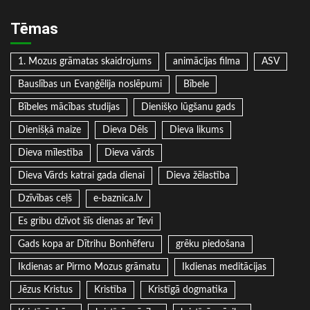
Tēmas
1. Mozus grāmatas skaidrojums
animācijas filma
ASV
Bauslības un Evaņģēlija noslēpumi
Bībele
Bībeles mācības studijas
Dienišķo lūgšanu gads
Dienišķā maize
Dieva Dēls
Dieva likums
Dieva mīlestība
Dieva vārds
Dieva Vārds katrai gada dienai
Dieva žēlastība
Dzīvības ceļš
e-baznica.lv
Es gribu dzīvot šīs dienas ar Tevi
Gads kopa ar Dītrihu Bonhēferu
grēku piedošana
Ikdienas ar Pirmo Mozus grāmatu
Ikdienas meditācijas
Jēzus Kristus
Kristība
Kristīgā dogmatika