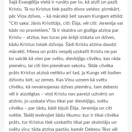
Šajā Evaņģēlija vietā ir runāts par to, kā atzīt un pazīt
Kristu. Tā nu Kristus tiek pazīts divos veidos: pirmkārt,
pēc Viņa dzīves, – kā mācekļi šeit savam Kungam atbild:
“Citi saka: Jānis Kristītājs, citi: Ēlija, vēl citi: Jeremija vai
kāds no praviešiem.” Tā ir skaidra un godīga atziņa par
Kristu – atziņa, kas turas pie ārējā izskata un dzīves,
kādu Kristus tolaik dzīvoja. Šādi Kristu atzina daudzi
mācekļi. Miesa un prāts nespēj uzskatīt Kristu ne par
ko vairāk kā vien par svētu, dievbijīgu cilvēku, kas rāda
piemēru, lai citi šim piemēram sekotu. Tālāk cilvēka
prāts Kristus atziņā netiktu arī tad, ja Kungs vēl šodien
dzīvotu šeit, uz zemes. Kas Viņu uzņem kā svētu
cilvēku, kā nevainojamas dzīves piemēru, tam debesis
vēl ir aizslēgtas – viņš Kristu nav pareizi uztvēris un
atzinis, jo uzskata Viņu tikai par dievbijīgu, svētu
cilvēku – par tādu, kādi bijuši Ēlija, Jeremija un citi
svētie. Tādēļ ievērojiet šādu likumu: kur ir tikai cilvēka
prāts, tur Kristus tiek uzskatīts tikai par skolotāju un
svētu vīru; tāda atziņa pastāv, kamēr Debesu Tēvs vēl