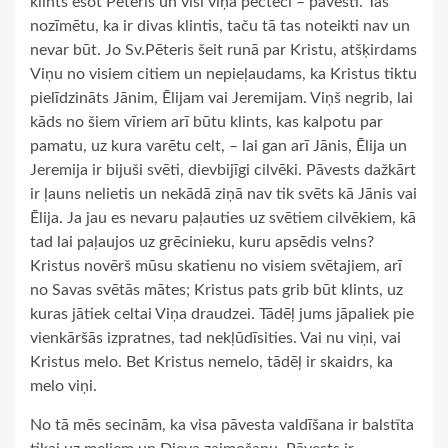
klints esot Pēteris un visi viņa pēcteči – pāvesti. Tas
nozīmētu, ka ir divas klintis, taču tā tas noteikti nav un
nevar būt. Jo Sv.Pēteris šeit runā par Kristu, atšķirdams
Viņu no visiem citiem un nepieļaudams, ka Kristus tiktu
pielīdzināts Jānim, Ēlijam vai Jeremijam. Viņš negrib, lai
kāds no šiem vīriem arī būtu klints, kas kalpotu par
pamatu, uz kura varētu celt, – lai gan arī Jānis, Ēlija un
Jeremija ir bijuši svēti, dievbijīgi cilvēki. Pāvests dažkārt
ir ļauns nelietis un nekādā ziņā nav tik svēts kā Jānis vai
Ēlija. Ja jau es nevaru paļauties uz svētiem cilvēkiem, kā
tad lai paļaujos uz grēcinieku, kuru apsēdis velns?
Kristus novērš mūsu skatienu no visiem svētajiem, arī
no Savas svētās mātes; Kristus pats grib būt klints, uz
kuras jātiek celtai Viņa draudzei. Tādēļ jums jāpaliek pie
vienkāršās izpratnes, tad nekļūdīsities. Vai nu viņi, vai
Kristus melo. Bet Kristus nemelo, tādēļ ir skaidrs, ka
melo viņi.
No tā mēs secinām, ka visa pāvesta valdīšana ir balstīta