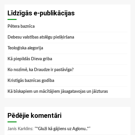
Līdzīgās e-publikācijas
Pētera baznīca
Debesu valstības atslēgu piešķiršana
Teoloģiska alegorija
Kā piepildās Dieva griba
Ko nozīmē, ka Draudze ir pastāvīga?
Kristīgās baznīcas godība
Kā bīskapiem un mācītājiem jāsagatavojas un jāizturas
Pēdējie komentāri
Janis Karklins
: “
"Gluži kā gājiens uz Aglonu.."
”