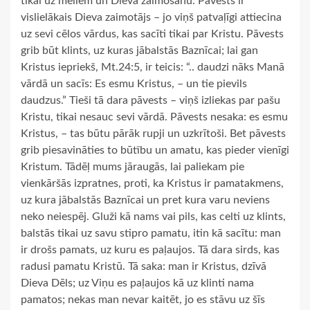
tikai uz meliem un Dieva zaimošanu. Pāvests ir
vislielākais Dieva zaimotājs – jo viņš patvaļīgi attiecina
uz sevi cēlos vārdus, kas sacīti tikai par Kristu. Pāvests
grib būt klints, uz kuras jābalstās Baznīcai; lai gan
Kristus iepriekš, Mt.24:5, ir teicis: “.. daudzi nāks Manā
vārdā un sacīs: Es esmu Kristus, – un tie pievils
daudzus.” Tieši tā dara pāvests – viņš izliekas par pašu
Kristu, tikai nesauc sevi vārdā. Pāvests nesaka: es esmu
Kristus, – tas būtu pārāk rupji un uzkrītoši. Bet pāvests
grib piesavināties to būtību un amatu, kas pieder vienīgi
Kristum. Tādēļ mums jāraugās, lai paliekam pie
vienkāršās izpratnes, proti, ka Kristus ir pamatakmens,
uz kura jābalstās Baznīcai un pret kura varu neviens
neko neiespēj. Gluži kā nams vai pils, kas celti uz klints,
balstās tikai uz savu stipro pamatu, itin kā sacītu: man
ir drošs pamats, uz kuru es paļaujos. Tā dara sirds, kas
radusi pamatu Kristū. Tā saka: man ir Kristus, dzīvā
Dieva Dēls; uz Viņu es paļaujos kā uz klinti nama
pamatos; nekas man nevar kaitēt, jo es stāvu uz šīs