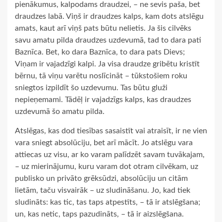
pienākumus, kalpodams draudzei, – ne sevis paša, bet
draudzes labā. Viņš ir draudzes kalps, kam dots atslēgu
amats, kaut arī viņš pats būtu nelietis. Ja šis cilvēks
savu amatu pilda draudzes uzdevumā, tad to dara pati
Baznīca. Bet, ko dara Baznīca, to dara pats Dievs;
Viņam ir vajadzīgi kalpi. Ja visa draudze gribētu kristīt
bērnu, tā viņu varētu noslīcināt – tūkstošiem roku
sniegtos izpildīt šo uzdevumu. Tas būtu gluži
nepieņemami. Tādēļ ir vajadzīgs kalps, kas draudzes
uzdevumā šo amatu pilda.
Atslēgas, kas dod tiesības sasaistīt vai atraisīt, ir ne vien
vara sniegt absolūciju, bet arī mācīt. Jo atslēgu vara
attiecas uz visu, ar ko varam palīdzēt savam tuvākajam,
– uz mierinājumu, kuru varam dot otram cilvēkam, uz
publisko un privāto grēksūdzi, absolūciju un citām
lietām, taču visvairāk – uz sludināšanu. Jo, kad tiek
sludināts: kas tic, tas taps atpestīts, – tā ir atslēgšana;
un, kas netic, taps pazudināts, – tā ir aizslēgšana.