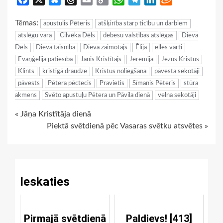
Link
Tēmas:
apustulis Pēteris
atšķirība starp ticību un darbiem
atslēgu vara
Cilvēka Dēls
debesu valstības atslēgas
Dieva
Dēls
Dieva taisnība
Dieva zaimotājs
Ēlija
elles vārti
Evaņģēlija patiesība
Jānis Kristītājs
Jeremija
Jēzus Kristus
Klints
kristīgā draudze
Kristus noliegšana
pāvesta sekotāji
pāvests
Pētera pēctecis
Pravietis
Sīmanis Pēteris
stūra
akmens
Svēto apustuļu Pētera un Pāvila dienā
velna sekotāji
Continue
« Jāņa Kristītāja dienā
Piektā svētdienā pēc Vasaras svētku atsvētes »
Reading
Ieskaties
Pirmajā svētdienā
Paldievs! [413]