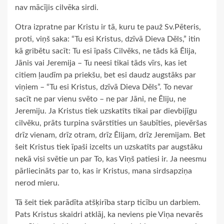
nav mācījis cilvēka sirdi.
Otra izpratne par Kristu ir tā, kuru te pauž Sv.Pēteris,
proti, viņš saka: “Tu esi Kristus, dzīvā Dieva Dēls,” itin
kā gribētu sacīt: Tu esi īpašs Cilvēks, ne tāds kā Ēlija,
Jānis vai Jeremija – Tu neesi tikai tāds vīrs, kas iet
citiem ļaudīm pa priekšu, bet esi daudz augstāks par
viņiem – “Tu esi Kristus, dzīvā Dieva Dēls”. To nevar
sacīt ne par vienu svēto – ne par Jāni, ne Ēliju, ne
Jeremiju. Ja Kristus tiek uzskatīts tikai par dievbijīgu
cilvēku, prāts turpina svārstīties un šaubīties, pievēršas
drīz vienam, drīz otram, drīz Ēlijam, drīz Jeremijam. Bet
šeit Kristus tiek īpaši izcelts un uzskatīts par augstāku
nekā visi svētie un par To, kas Viņš patiesi ir. Ja neesmu
pārliecināts par to, kas ir Kristus, mana sirdsapziņa
nerod mieru.
Tā šeit tiek parādīta atšķirība starp ticību un darbiem.
Pats Kristus skaidri atklāj, ka neviens pie Viņa nevarēs