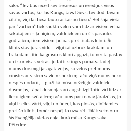
saka: “Tev būs iecelt sev tiesnešus un ierēdņus visos
savos vārtos, ko Tas Kungs, tavs Dievs, tev dod, tavām
ciltīm; viņi lai tiesā tautu ar taisnu tiesu.” Bet šajā vietā
par “vārtiem” tiek saukta velna vara līdz ar visiem velna
sekotājiem – ķēniņiem, valdniekiem un šīs pasaules
gudrajiem; tiem visiem jācīnās pret ticības klinti. Šī
klints stāv jūras vidū – viļņi tai uzbrūk krākdami un
trakodami, itin kā grasītos klinti apgāzt, tomēr tā pastāv
un iztur visas vētras, jo tai ir stingrs pamats. Tādēļ
mums drosmīgi jāsagatavojas, ka velns pret mums
cīnīsies ar visiem saviem spēkiem; taču viņš mums neko
nespēs nodarīt, – gluži kā mūsu nežēlīgie valdnieki
dusmojas, tāpat dusmojas arī augsti izglītotie vīri līdz ar
liekulīgiem svētajiem; taču jums par to nav jāraizējas, jo
viņi ir elles vārti, viļņi un ūdeņi, kas plosās, cīnīdamies
pret šo klinti, tomēr nespēj to uzvarēt. Tālāk seko otra
šīs Evaņģēlija vietas daļa, kurā mūsu Kungs saka
Pēterim: