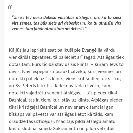
“Un Es tev došu debesu valstības atslēgas; un, ko tu siesi
virs zemes, tas būs siets arī debesīs; un, ko tu atraisīsi virs
zemes, tam jābūt atraisītam arī debesīs.”
Kā jūs jau iepriekš esat palikuši pie Evaņģēlija vārdu
vienkāršās izpratnes, tā palieciet arī tagad. Atslēgas tiek
dotas tam, kurš ticībā stāv uz šīs klints, – kuram Tēvs to
devis. Nav iespējams nosaukt cilvēku, kurš vienmēr un
noteikti paliek uz šīs klints; viens krīt šodien, otrs – rīt;
arī Sv.Pēteris ir kritis. Tādēļ nav tāda cilvēka, kam
noteikti vajadzētu saņemt atslēgas, – tās pieder tikai
Baznīcai, tas ir, tiem, kuri stāv uz klints. Atslēgas pieder
tikai kristīgajai Baznīcai un nevienam citam; lai gan
bīskaps vai pāvests var atslēgas lietot kā tāds, kam
draudze tās uzticējusi. Mācītājs pilda atslēgu amatu,
kristī, sludina, sniedz Sakramentu un pilda vēl citus