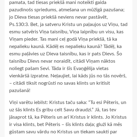
pamata, tad tiesas priekšā mani noteikti gaida
pazudinošs spriedums, atmešana un mūžīgā pazušana;
jo Dieva tiesas priekšā neviens nevar pastāvēt,
Ps.130:3. Bet, ja satveru Kristu un paļaujos uz Viņu, tad
esmu satvēris Viņa taisnību, Viņa laipnību un visu, kas
Viņam pieder. Tas mani ceļ godā Viņa priekšā, tā ka
nepalieku kaunā. Kādēļ es nepalieku kaunā? Tādēļ, ka
esmu paļāvies uz Dieva taisnību, kas ir pats Dievs. Šo
taisnību Dievs nevar noraidīt, citādi Viņam nāktos
noliegt pašam Sevi. Tāda ir šīs Evaņģēlija vietas
vienkāršā izpratne. Neļaujiet, lai kāds jūs no tās novērš,
– citādi tiksit nogrūsti no savas klints un kritīsit
pazušanā!
Viņi varētu iebilst: Kristus taču saka: “Tu esi Pēteris, un
uz šās klints Es gribu celt Savu draudzi.” Jā, tas tev
jāsaprot tā, ka Pēteris un arī Kristus ir klints. Jo Kristus
ir visa klints, bet Pēteris – šīs klints daļa; gluži kā mēs
gūstam savu vārdu no Kristus un tiekam saukti par