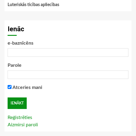
Luteriskās ticības apliecības
Ienāc
e-baznīcēns
Parole
Atceries mani
Reģistrēties
Aizmirsi paroli