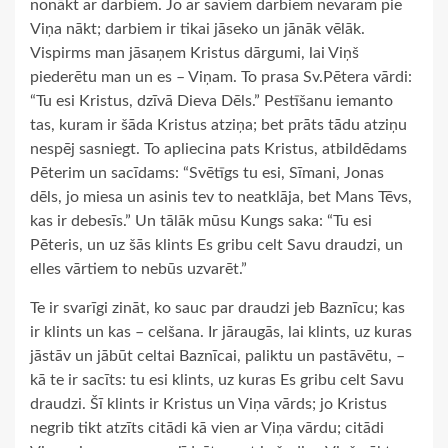
nonākt ar darbiem. Jo ar saviem darbiem nevaram pie
Viņa nākt; darbiem ir tikai jāseko un jānāk vēlāk.
Vispirms man jāsaņem Kristus dārgumi, lai Viņš
piederētu man un es – Viņam. To prasa Sv.Pētera vārdi:
“Tu esi Kristus, dzīvā Dieva Dēls.” Pestīšanu iemanto
tas, kuram ir šāda Kristus atziņa; bet prāts tādu atziņu
nespēj sasniegt. To apliecina pats Kristus, atbildēdams
Pēterim un sacīdams: “Svētīgs tu esi, Sīmani, Jonas
dēls, jo miesa un asinis tev to neatklāja, bet Mans Tēvs,
kas ir debesīs.” Un tālāk mūsu Kungs saka: “Tu esi
Pēteris, un uz šās klints Es gribu celt Savu draudzi, un
elles vārtiem to nebūs uzvarēt.”
Te ir svarīgi zināt, ko sauc par draudzi jeb Baznīcu; kas
ir klints un kas – celšana. Ir jāraugās, lai klints, uz kuras
jāstāv un jābūt celtai Baznīcai, paliktu un pastāvētu, –
kā te ir sacīts: tu esi klints, uz kuras Es gribu celt Savu
draudzi. Šī klints ir Kristus un Viņa vārds; jo Kristus
negrib tikt atzīts citādi kā vien ar Viņa vārdu; citādi