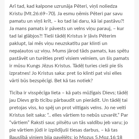
Arī tad, kad kalpone uzrunāja Pēteri, viņš noliedza
Kristu (Mt.26:69–70). Ja esmu ņēmis Pēteri par savu
pamatu un viņš krīt, – ko tad lai daru, kā lai pastāvu?!
Ja mans pamats ir pāvests un velns viņu parauj, – kur
tad lai glābjos?! Tieši tādēļ Kristus ir ļāvis Pēterim
paklupt, lai mēs viņu neuzskatītu par klinti un
nepaļautos uz viņu. Mums jārod tāds pamats, kas spētu
pastāvēt un turēties pretī visiem velniem, un šis pamats
ir mūsu Kungs Jēzus Kristus. Tādēļ turies cieši pie šīs
izpratnes! Jo Kristus saka: pret šo klinti pat visi elles
vārti būs bezspēcīgi. Bet kā tas notiek?
Ticība ir visspēcīga lieta – kā pats mūžīgais Dievs; tādēļ
jau Dievs grib ticību pārbaudīt un pierādīt. Un tādēļ tai
pretojas viss, ko spēj un prot viltīgais velns. Jo ne velti
Kristus šeit saka: “.. elles vārtiem to nebūs uzvarēt.” Par
“vārtiem” Raksti sauc pilsētu un tās valdību jeb varu; jo
pie vārtiem jūdi ir izpildījuši tiesas darbus, – kā tas
Bauslībā viņiem bija pavēlēts; jo Mozus 5.Moz.16:18