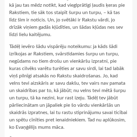
kā jau tas mēdz notikt, kad vieglprātīgi ļaudis ķeras pie
Rakstiem, tie sāk tos staipīt šurpu un turpu, – kā tas
līdz šim ir noticis. Un, jo svētāki ir Rakstu vārdi, jo
drīzāk viņiem gadās kļūdīties, un šādas kļūdas nes sev
līdzi lielu kaitējumu.
Tādēļ ievēro šādu vispārēju noteikumu: ja kāds šādi
izrīkojas ar Rakstiem, svārstīdamies šurpu un turpu,
negūdams no tiem drošu un vienkāršu izpratni, pie
kuras cilvēks varētu turēties ar savu sirdi, lai tad labāk
viņš pilnīgi atsakās no Rakstu skaidrošanas. Jo, kad
velns tevi aizskāris ar savu dakšu, tev vairs nav pamata
un skaidrības par to, kā jābūt; nu velns tevi mētā šurpu
un turpu, tā ka nezini, kur rast izeju. Tādēļ tev jābūt
pārliecinātam un jāpaliek pie šo vārdu vienkāršās un
skaidrās izpratnes, lai tu rastu stiprinājumu savai ticībai
un spētu cīnīties pret ienaidniekiem. Tad nu aplūkosim,
ko Evaņģēlijs mums māca.