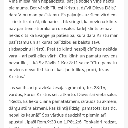
Viņa miesa man nepalīdzētu, pat ja šodien Viņš nāktu
pie mums. Bet vārdi: “Tu esi Kristus, dzīvā Dieva Dēls,”
dara Viņu man pazīstamu. Es paļaujos uz šiem vārdiem
– tie ir tik droši, tik patiesi, tik stingri, ka neviena klints
nav par tiem stiprāka un drošāka. Tādēļ klints te nav
nekas cits kā Evaņģēlija patiesība, kura dara Kristu man
pazīstamu un ar kuras palīdzību es balstu savu
sirdsapziņu Kristū. Pret šo klinti nespēj cīnīties nekāda
vara – arī paši elles vārti. Citu klinti un pamatu neviens
nevar likt, – kā Sv.Pāvils 1.Kor.3:11 saka: “Citu pamatu
neviens nevar likt kā to, kas jau ir likts, proti, Jēzus
Kristus.”
Tas sacīts arī pravieša Jesajas grāmatā, Jes.28:16,
vārdos, kurus Kristus šeit atkārto. Dievs šai vietā saka:
“Redzi, Es lieku Ciānā pamatakmeni, izraudzītu akmeni,
dārgu stūra akmeni, kas klintij līdzīgi pamatots; kas tic,
nepaliks kaunā!” Šos vārdus daudzkārt piemin arī
apustuļi, īpaši Rom.9:33 un 1.Pēt.2:6. Te skaidri redzat,