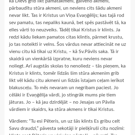
ka Dievs grib likt pamatakmeni, galveno akmeni,
pārbaudītu stūra akmeni, un neviens cits šādu akmeni
nevar likt. Tas ir Kristus un Viņa Evaņģēlijs; kas tajā rod
sev pamatu, tas nepaliks kaunā, bet spēs pastāvēt tā, ka
elles vārti to neuzveiks. Tādēļ tikai Kristus ir klints. Ja
redzi kādu liekam pamatos citas klintis, pārmet krustu,
jo tas noteikti ir velns. Šos vārdus nevar attiecināt ne uz
vienu citu kā tikai uz Kristu, – kā Sv.Pāvils saka. Tā ir
skaidrā un vienkāršā izpratne, kuru neviens nevar
noliegt. Arī augstās skolas to nenoliedz – tās pieņem, ka
Kristus ir klints, tomēr līdzās šim stūra akmenim grib
likt vēl kādu citu akmeni un līdzās īstajam ceļam ierīkot
blakusceļu. To mēs nevaram un negribam paciest. Jo
cēlāki ir Evaņģēlija vārdi, jo stingrāk mums pie tiem
jāturas. Jo – kā jau dzirdējāt – no Jesajas un Pāvila
vārdiem ir skaidrs, ka stūra akmens ir tikai Kristus.
Vārdiem: “Tu esi Pēteris, un uz šās klints Es gribu celt
Savu draudzi,” pāvesta sekotāji ir piešķīruši citu nozīmi: