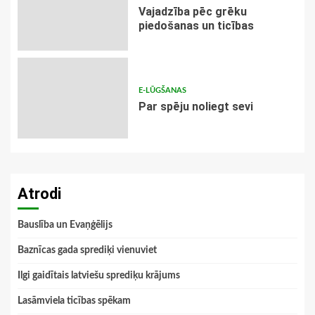
Vajadzība pēc grēku
piedošanas un ticības
E-LŪGŠANAS
Par spēju noliegt sevi
Atrodi
Bauslība un Evaņģēlijs
Baznīcas gada sprediķi vienuviet
Ilgi gaidītais latviešu sprediķu krājums
Lasāmviela ticības spēkam