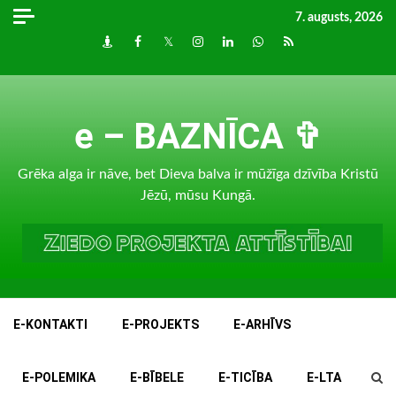
Skip
7. augusts, 2026
to
Draugiem
Facebook
Twitter
Instagram
LinkedIn
whatsapp
RSS
content
e – BAZNĪCA ✞
Grēka alga ir nāve, bet Dieva balva ir mūžīga dzīvība Kristū
Jēzū, mūsu Kungā.
E-KONTAKTI
E-PROJEKTS
E-ARHĪVS
E-POLEMIKA
E-BĪBELE
E-TICĪBA
E-LTA