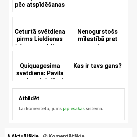
pēc atspīdēšanas
Ceturtā svētdiena
Nenogurstošs
pirms Lieldienas
mīlestībā pret
jeb acu svētdienā
saviem
ienaidniekiem
Quiquagesima
Kas ir tavs gans?
svētdienā: Pāvila
uzslava kristīgai
mīlestībai
Atbildēt
Lai komentētu, jums
jāpiesakās
sistēmā.
Aktuālākie
Komentētākie