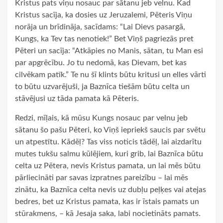
Kristus pats viņu nosauc par sātanu jeb velnu. Kad
Kristus sacīja, ka dosies uz Jeruzalemi, Pēteris Viņu
norāja un brīdināja, sacīdams: “Lai Dievs pasargā,
Kungs, ka Tev tas nenotiek!” Bet Viņš pagriezās pret
Pēteri un sacīja: “Atkāpies no Manis, sātan, tu Man esi
par apgrēcību. Jo tu nedomā, kas Dievam, bet kas
cilvēkam patīk.” Te nu šī klints būtu kritusi un elles vārti
to būtu uzvarējuši, ja Baznīca tiešām būtu celta un
stāvējusi uz tāda pamata kā Pēteris.
Redzi, mīļais, kā mūsu Kungs nosauc par velnu jeb
sātanu šo pašu Pēteri, ko Viņš iepriekš saucis par svētu
un atpestītu. Kādēļ? Tas viss noticis tādēļ, lai aizdarītu
mutes tukšu salmu kūlējiem, kuri grib, lai Baznīca būtu
celta uz Pētera, nevis Kristus pamata, un lai mēs būtu
pārliecināti par savas izpratnes pareizību – lai mēs
zinātu, ka Baznīca celta nevis uz dubļu peļķes vai atejas
bedres, bet uz Kristus pamata, kas ir īstais pamats un
stūrakmens, – kā Jesaja saka, labi nocietināts pamats.