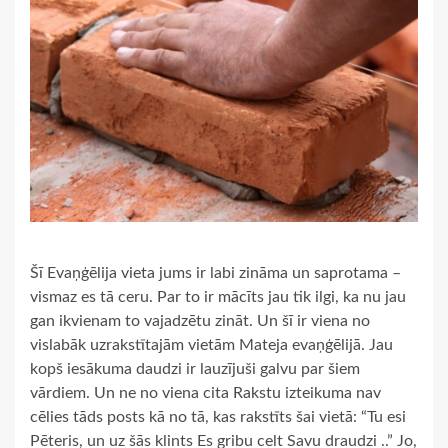
Šī Evaņģēlija vieta jums ir labi zināma un saprotama –
vismaz es tā ceru. Par to ir mācīts jau tik ilgi, ka nu jau
gan ikvienam to vajadzētu zināt. Un šī ir viena no
vislabāk uzrakstītajām vietām Mateja evaņģēlijā. Jau
kopš iesākuma daudzi ir lauzījuši galvu par šiem
vārdiem. Un ne no viena cita Rakstu izteikuma nav
cēlies tāds posts kā no tā, kas rakstīts šai vietā: “Tu esi
Pēteris, un uz šās klints Es gribu celt Savu draudzi ..” Jo,