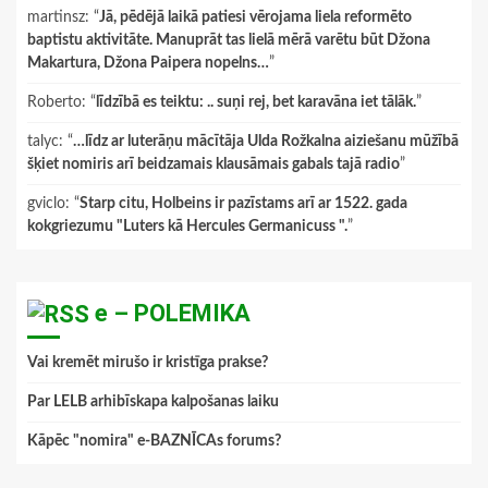
martinsz
: “
Jā, pēdējā laikā patiesi vērojama liela reformēto
baptistu aktivitāte. Manuprāt tas lielā mērā varētu būt Džona
Makartura, Džona Paipera nopelns…
”
Roberto
: “
līdzībā es teiktu: .. suņi rej, bet karavāna iet tālāk.
”
talyc
: “
…līdz ar luterāņu mācītāja Ulda Rožkalna aiziešanu mūžībā
šķiet nomiris arī beidzamais klausāmais gabals tajā radio
”
gviclo
: “
Starp citu, Holbeins ir pazīstams arī ar 1522. gada
kokgriezumu "Luters kā Hercules Germanicuss ".
”
e – POLEMIKA
Vai kremēt mirušo ir kristīga prakse?
Par LELB arhibīskapa kalpošanas laiku
Kāpēc "nomira" e-BAZNĪCAs forums?