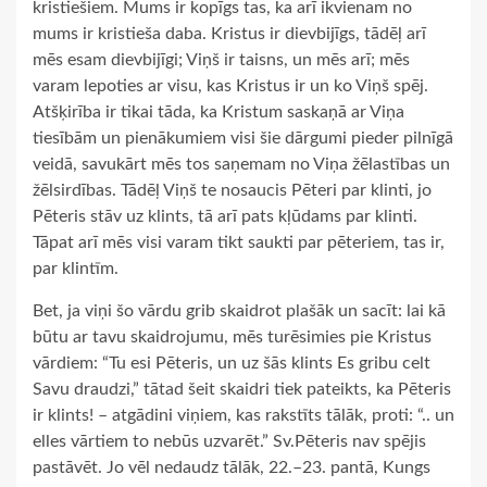
kristiešiem. Mums ir kopīgs tas, ka arī ikvienam no
mums ir kristieša daba. Kristus ir dievbijīgs, tādēļ arī
mēs esam dievbijīgi; Viņš ir taisns, un mēs arī; mēs
varam lepoties ar visu, kas Kristus ir un ko Viņš spēj.
Atšķirība ir tikai tāda, ka Kristum saskaņā ar Viņa
tiesībām un pienākumiem visi šie dārgumi pieder pilnīgā
veidā, savukārt mēs tos saņemam no Viņa žēlastības un
žēlsirdības. Tādēļ Viņš te nosaucis Pēteri par klinti, jo
Pēteris stāv uz klints, tā arī pats kļūdams par klinti.
Tāpat arī mēs visi varam tikt saukti par pēteriem, tas ir,
par klintīm.
Bet, ja viņi šo vārdu grib skaidrot plašāk un sacīt: lai kā
būtu ar tavu skaidrojumu, mēs turēsimies pie Kristus
vārdiem: “Tu esi Pēteris, un uz šās klints Es gribu celt
Savu draudzi,” tātad šeit skaidri tiek pateikts, ka Pēteris
ir klints! – atgādini viņiem, kas rakstīts tālāk, proti: “.. un
elles vārtiem to nebūs uzvarēt.” Sv.Pēteris nav spējis
pastāvēt. Jo vēl nedaudz tālāk, 22.–23. pantā, Kungs