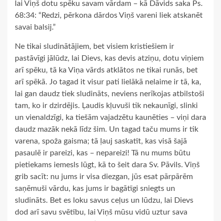
lai Viņš dotu spēku savam vārdam – kā Dāvids saka Ps.
68:34: “Redzi, pērkona dārdos Viņš vareni liek atskanēt
savai balsij.”
Ne tikai sludinātājiem, bet visiem kristiešiem ir
pastāvīgi jālūdz, lai Dievs, kas devis atziņu, dotu viņiem
arī spēku, tā ka Viņa vārds atklātos ne tikai runās, bet
arī spēkā. Jo tagad it visur pati lielākā nelaime ir tā, ka,
lai gan daudz tiek sludināts, neviens nerīkojas atbilstoši
tam, ko ir dzirdējis. Ļaudis kļuvuši tik nekaunīgi, slinki
un vienaldzīgi, ka tiešām vajadzētu kaunēties – viņi dara
daudz mazāk nekā līdz šim. Un tagad taču mums ir tik
varena, spoža gaisma; tā ļauj saskatīt, kas visā šajā
pasaulē ir pareizi, kas – nepareizi! Tā nu mums būtu
pietiekams iemesls lūgt, kā to šeit dara Sv. Pāvils. Viņš
grib sacīt: nu jums ir visa diezgan, jūs esat pārpārēm
saņēmuši vārdu, kas jums ir bagātīgi sniegts un
sludināts. Bet es loku savus ceļus un lūdzu, lai Dievs
dod arī savu svētību, lai Viņš mūsu vidū uztur sava