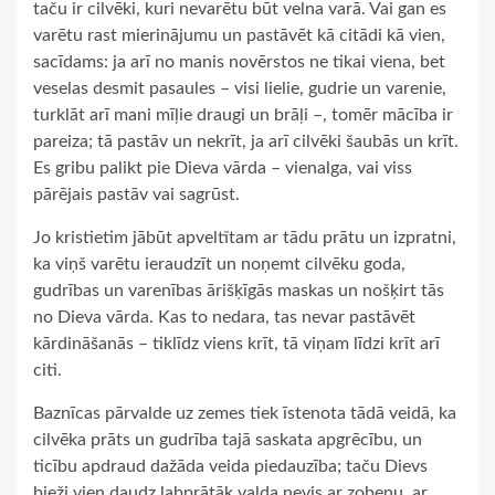
taču ir cilvēki, kuri nevarētu būt velna varā. Vai gan es
varētu rast mierinājumu un pastāvēt kā citādi kā vien,
sacīdams: ja arī no manis novērstos ne tikai viena, bet
veselas desmit pasaules – visi lielie, gudrie un varenie,
turklāt arī mani mīļie draugi un brāļi –, tomēr mācība ir
pareiza; tā pastāv un nekrīt, ja arī cilvēki šaubās un krīt.
Es gribu palikt pie Dieva vārda – vienalga, vai viss
pārējais pastāv vai sagrūst.
Jo kristietim jābūt apveltītam ar tādu prātu un izpratni,
ka viņš varētu ieraudzīt un noņemt cilvēku goda,
gudrības un varenības ārišķīgās maskas un nošķirt tās
no Dieva vārda. Kas to nedara, tas nevar pastāvēt
kārdināšanās – tiklīdz viens krīt, tā viņam līdzi krīt arī
citi.
Baznīcas pārvalde uz zemes tiek īstenota tādā veidā, ka
cilvēka prāts un gudrība tajā saskata apgrēcību, un
ticību apdraud dažāda veida piedauzība; taču Dievs
bieži vien daudz labprātāk valda nevis ar zobenu, ar