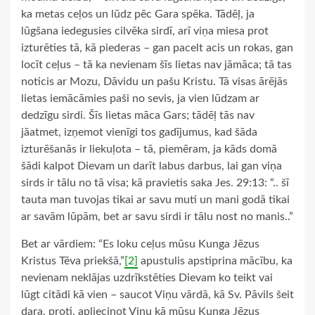
ka metas ceļos un lūdz pēc Gara spēka. Tādēļ, ja
lūgšana iedegusies cilvēka sirdī, arī viņa miesa prot
izturēties tā, kā piederas – gan pacelt acis un rokas, gan
locīt ceļus – tā ka nevienam šīs lietas nav jāmāca; tā tas
noticis ar Mozu, Dāvidu un pašu Kristu. Tā visas ārējās
lietas iemācāmies paši no sevis, ja vien lūdzam ar
dedzīgu sirdi. Šīs lietas māca Gars; tādēļ tās nav
jāatmet, izņemot vienīgi tos gadījumus, kad šāda
izturēšanās ir liekuļota – tā, piemēram, ja kāds domā
šādi kalpot Dievam un darīt labus darbus, lai gan viņa
sirds ir tālu no tā visa; kā pravietis saka Jes. 29:13: “.. šī
tauta man tuvojas tikai ar savu muti un mani godā tikai
ar savām lūpām, bet ar savu sirdi ir tālu nost no manis..”
Bet ar vārdiem: “Es loku ceļus mūsu Kunga Jēzus
Kristus Tēva priekšā,”
[2]
apustulis apstiprina mācību, ka
nevienam neklājas uzdrīkstēties Dievam ko teikt vai
lūgt citādi kā vien – saucot Viņu vārdā, kā Sv. Pāvils šeit
dara, proti, apliecinot Viņu kā mūsu Kunga Jēzus