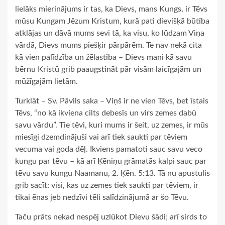
lielāks mierinājums ir tas, ka Dievs, mans Kungs, ir Tēvs
mūsu Kungam Jēzum Kristum, kurā pati dievišķā būtība
atklājas un dāvā mums sevi tā, ka visu, ko lūdzam Viņa
vārdā, Dievs mums piešķir pārpārēm. Te nav nekā cita
kā vien palīdzība un žēlastība – Dievs mani kā savu
bērnu Kristū grib paaugstināt pār visām laicīgajām un
mūžīgajām lietām.
Turklāt – Sv. Pāvils saka – Viņš ir ne vien Tēvs, bet īstais
Tēvs, “no kā ikviena cilts debesīs un virs zemes dabū
savu vārdu”. Tie tēvi, kuri mums ir šeit, uz zemes, ir mūs
miesīgi dzemdinājuši vai arī tiek saukti par tēviem
vecuma vai goda dēļ. Ikviens pamatoti sauc savu veco
kungu par tēvu – kā arī Ķēniņu grāmatās kalpi sauc par
tēvu savu kungu Naamanu, 2. Ķēn. 5:13. Tā nu apustulis
grib sacīt: visi, kas uz zemes tiek saukti par tēviem, ir
tikai ēnas jeb nedzīvi tēli salīdzinājumā ar šo Tēvu.
Taču prāts nekad nespēj uzlūkot Dievu šādi; arī sirds to