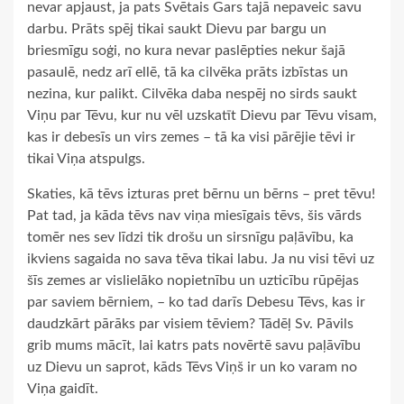
nevar apjaust, ja pats Svētais Gars tajā nepaveic savu
darbu. Prāts spēj tikai saukt Dievu par bargu un
briesmīgu soģi, no kura nevar paslēpties nekur šajā
pasaulē, nedz arī ellē, tā ka cilvēka prāts izbīstas un
nezina, kur palikt. Cilvēka daba nespēj no sirds saukt
Viņu par Tēvu, kur nu vēl uzskatīt Dievu par Tēvu visam,
kas ir debesīs un virs zemes – tā ka visi pārējie tēvi ir
tikai Viņa atspulgs.
Skaties, kā tēvs izturas pret bērnu un bērns – pret tēvu!
Pat tad, ja kāda tēvs nav viņa miesīgais tēvs, šis vārds
tomēr nes sev līdzi tik drošu un sirsnīgu paļāvību, ka
ikviens sagaida no sava tēva tikai labu. Ja nu visi tēvi uz
šīs zemes ar vislielāko nopietnību un uzticību rūpējas
par saviem bērniem, – ko tad darīs Debesu Tēvs, kas ir
daudzkārt pārāks par visiem tēviem? Tādēļ Sv. Pāvils
grib mums mācīt, lai katrs pats novērtē savu paļāvību
uz Dievu un saprot, kāds Tēvs Viņš ir un ko varam no
Viņa gaidīt.