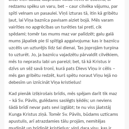
redzamu spēku un varu, bet – caur cilvēka vājumu, par
spīti velnam un pasaulei. Viņš izturas tā, itin kā gribētu
ļaut, lai Viņa baznīca pavisam aiziet bojā. Mēs varam
vairīties no apgrēcības un turēties tai pretī, cik
spēdami; tomēr tas mums maz var palīdzēt; galu galā
mums jāpaliek pie šī spītīgā apgalvojuma: kas ir baznīcu
uzcēlis un uzturējis līdz šai dienai, Tas joprojām turpina
to uzturēt. Jo, ja baznīcu vajadzētu pārvaldīt cilvēkiem,
mēs to neprastu labi un pareizi; bet, tā kā Kristus ir
dzīvs un sēž savā tronī, kurā pats Dievs Viņu ir cēlis –
mēs gan gribētu redzēt, kurš spētu noraut Viņu lejā no
debesīm un iznīcināt Viņa kristiešus!
Kad pienāk izšķirošais brīdis, mēs spējam darīt tik maz
– kā Sv. Pāvils, gulēdams saslēgts ķēdēs; un neviens
šādā brīdī nevar pats sevi izglābt; te nu viss jāatstāj
Kunga Kristus ziņā. Tomēr Sv. Pāvils, būdams uzticams
apustulis, arī atrazdamies tālu projām, nemitējas
mudināt un brīdināt kristiešus; viņš dara visu, kas ir