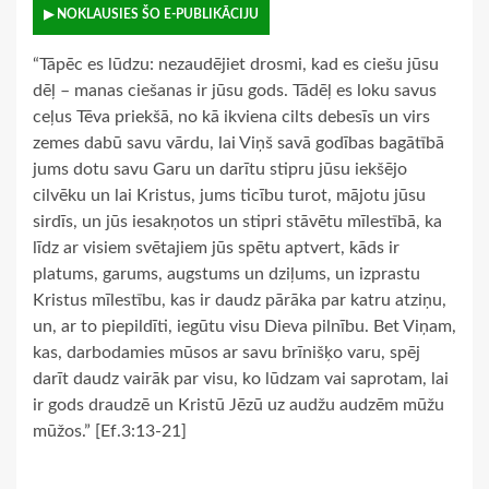
▶ NOKLAUSIES ŠO E-PUBLIKĀCIJU
“Tāpēc es lūdzu: nezaudējiet drosmi, kad es ciešu jūsu
dēļ – manas ciešanas ir jūsu gods. Tādēļ es loku savus
ceļus Tēva priekšā, no kā ikviena cilts debesīs un virs
zemes dabū savu vārdu, lai Viņš savā godības bagātībā
jums dotu savu Garu un darītu stipru jūsu iekšējo
cilvēku un lai Kristus, jums ticību turot, mājotu jūsu
sirdīs, un jūs iesakņotos un stipri stāvētu mīlestībā, ka
līdz ar visiem svētajiem jūs spētu aptvert, kāds ir
platums, garums, augstums un dziļums, un izprastu
Kristus mīlestību, kas ir daudz pārāka par katru atziņu,
un, ar to piepildīti, iegūtu visu Dieva pilnību. Bet Viņam,
kas, darbodamies mūsos ar savu brīnišķo varu, spēj
darīt daudz vairāk par visu, ko lūdzam vai saprotam, lai
ir gods draudzē un Kristū Jēzū uz audžu audzēm mūžu
mūžos.” [Ef.3:13-21]