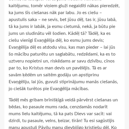
kaitējumu, tomēr viņiem gluži negaidīti nākas pieredzēt,
ka jums šīs ciešanas nāk par labu. Jo es ciešu –
apustulis saka – ne sevis, bet jūsu dēļ, tas ir, jūsu labā,
tā ka jums ir labāk, ja esmu cietumā, nekā, ja būtu pie
jums un sludinātu vēl šodien. Kādēļ tā? Tādēļ, ka es
ciešu vienīgi Evaņģēlija dēļ, ko esmu jums devis;
Evaņģēlija dēļ es atdodu visu, kas man pieder – lai jūs
šo mācību paturētu un saglabātu, redzēdami, ka es to
uztveru nopietni un, riskēdams ar savu dzīvību, cīnos
par to, ko Kristus man devis un pavēlējis. Tā es ar
savām ķēdēm un saitēm godāju un apstiprinu
Evaņģēliju, lai jūs, guvuši stiprinājumu manās ciešanās,
jo ciešāk turētos pie Evaņģēlija mācības.
Tādēļ mēs gribam brīnišķīgā veidā pārvērst ciešanas un
bēdas, ko pasaule mums rada, cenzdamās nodarīt
mums lielu kaitējumu, tā ka pats Dievs var sacīt: vai
dzirdi, tu pasaule, velns, ķeizar, tirān! Tu esi sagūstījis
manu apustuli Pāvilu manu dievbijīgo kristiešu dēļ. Ko