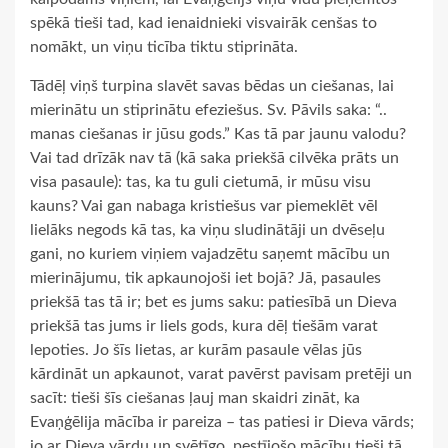
spēkā tieši tad, kad ienaidnieki visvairāk cenšas to
nomākt, un viņu ticība tiktu stiprināta.
Tādēļ viņš turpina slavēt savas bēdas un ciešanas, lai
mierinātu un stiprinātu efeziešus. Sv. Pāvils saka: “..
manas ciešanas ir jūsu gods.” Kas tā par jaunu valodu?
Vai tad drīzāk nav tā (kā saka priekšā cilvēka prāts un
visa pasaule): tas, ka tu guli cietumā, ir mūsu visu
kauns? Vai gan nabaga kristiešus var piemeklēt vēl
lielāks negods kā tas, ka viņu sludinātāji un dvēseļu
gani, no kuriem viņiem vajadzētu saņemt mācību un
mierinājumu, tik apkaunojoši iet bojā? Jā, pasaules
priekšā tas tā ir; bet es jums saku: patiesībā un Dieva
priekšā tas jums ir liels gods, kura dēļ tiešām varat
lepoties. Jo šīs lietas, ar kurām pasaule vēlas jūs
kārdināt un apkaunot, varat pavērst pavisam pretēji un
sacīt: tieši šīs ciešanas ļauj man skaidri zināt, ka
Evaņģēlija mācība ir pareiza – tas patiesi ir Dieva vārds;
jo ar Dieva vārdu un svētīgo, pestījošo mācību tieši tā