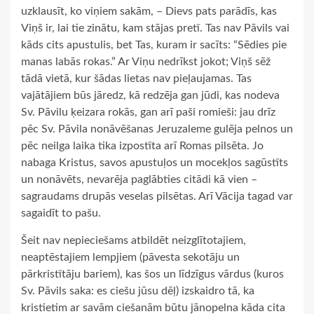
uzklausīt, ko viņiem sakām, – Dievs pats parādīs, kas
Viņš ir, lai tie zinātu, kam stājas pretī. Tas nav Pāvils vai
kāds cits apustulis, bet Tas, kuram ir sacīts: “Sēdies pie
manas labās rokas.” Ar Viņu nedrīkst jokot; Viņš sēž
tādā vietā, kur šādas lietas nav pieļaujamas. Tas
vajātājiem būs jāredz, kā redzēja gan jūdi, kas nodeva
Sv. Pāvilu ķeizara rokās, gan arī paši romieši: jau drīz
pēc Sv. Pāvila nonāvēšanas Jeruzaleme gulēja pelnos un
pēc neilga laika tika izpostīta arī Romas pilsēta. Jo
nabaga Kristus, savos apustuļos un mocekļos sagūstīts
un nonāvēts, nevarēja paglābties citādi kā vien –
sagraudams drupās veselas pilsētas. Arī Vācija tagad var
sagaidīt to pašu.
Šeit nav nepieciešams atbildēt neizglītotajiem,
neaptēstajiem lempjiem (pāvesta sekotāju un
pārkristītāju bariem), kas šos un līdzīgus vārdus (kuros
Sv. Pāvils saka: es ciešu jūsu dēļ) izskaidro tā, ka
kristietim ar savām ciešanām būtu jānopelna kāda cita