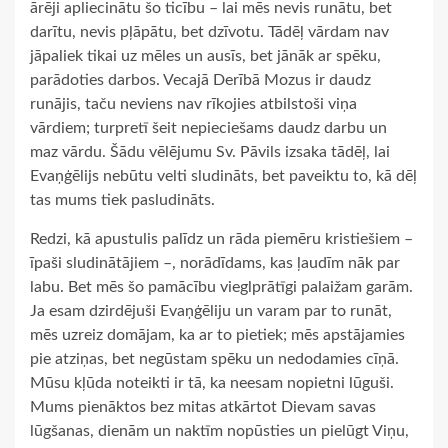
ārēji apliecinātu šo ticību – lai mēs nevis runātu, bet
darītu, nevis pļāpātu, bet dzīvotu. Tādēļ vārdam nav
jāpaliek tikai uz mēles un ausīs, bet jānāk ar spēku,
parādoties darbos. Vecajā Derībā Mozus ir daudz
runājis, taču neviens nav rīkojies atbilstoši viņa
vārdiem; turpretī šeit nepieciešams daudz darbu un
maz vārdu. Šādu vēlējumu Sv. Pāvils izsaka tādēļ, lai
Evaņģēlijs nebūtu velti sludināts, bet paveiktu to, kā dēļ
tas mums tiek pasludināts.
Redzi, kā apustulis palīdz un rāda piemēru kristiešiem –
īpaši sludinātājiem –, norādīdams, kas ļaudīm nāk par
labu. Bet mēs šo pamācību vieglprātīgi palaižam garām.
Ja esam dzirdējuši Evaņģēliju un varam par to runāt,
mēs uzreiz domājam, ka ar to pietiek; mēs apstājamies
pie atziņas, bet negūstam spēku un nedodamies cīņā.
Mūsu kļūda noteikti ir tā, ka neesam nopietni lūguši.
Mums pienāktos bez mitas atkārtot Dievam savas
lūgšanas, dienām un naktīm nopūsties un pielūgt Viņu,