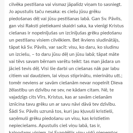
cilvēka pestīšana vai vismaz jāpalīdz viņam to sasniegt.
Jo apustulis taču nesaka: es ciešu jūsu grēku
piedošanas dēļ vai jūsu pestīšanas labā. Gan Sv. Pāvils,
gan visi Raksti pietiekami skaidri saka, ka vienīgi Kristus
ciešanas ir nopelnījušas un izcīnījušas grēku piedošanu
un pestīšanu visiem cilvēkiem. Bet ikviens sludinātājs,
tāpat kā Sv. Pāvils, var sacīt: visu, ko daru, ko sludinu
un izciešu, – to daru jūsu dēļ un jūsu labā; tāpat māte
vai tēvs savam bērnam varētu teikt: tas man jādara un
jācieš tevis dēļ. Visi šie darbi un ciešanas nāk par labu
citiem vai daudziem, lai viņus stiprinātu, mierinātu utt.;
tomēr neviens ar savām ciešanām nevar nopelnīt Dieva
žēlastību un dzīvību ne sev, ne kādam citam. Nē, te
vajadzīgs cits Vīrs, Kristus, kas ar savām ciešanām
iznīcina tavu grēku un ar savu nāvi dāvā tev dzīvību.
Šādi Sv. Pāvils uzrunā tos, kuri jau kļuvuši kristieši,
saņēmuši grēku piedošanu un visu, kas kristietim
nepieciešams. Apustulis cieš viņu labā, tas ir,
kalpodams viņiem, lai Evaņģēlijs viņu vidū pieņemtos