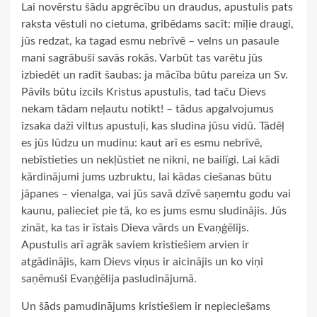
Lai novērstu šādu apgrēcību un draudus, apustulis pats
raksta vēstuli no cietuma, gribēdams sacīt: mīļie draugi,
jūs redzat, ka tagad esmu nebrīvē – velns un pasaule
mani sagrābuši savās rokās. Varbūt tas varētu jūs
izbiedēt un radīt šaubas: ja mācība būtu pareiza un Sv.
Pāvils būtu izcils Kristus apustulis, tad taču Dievs
nekam tādam neļautu notikt! – tādus apgalvojumus
izsaka daži viltus apustuļi, kas sludina jūsu vidū. Tādēļ
es jūs lūdzu un mudinu: kaut arī es esmu nebrīvē,
nebīstieties un nekļūstiet ne nikni, ne bailīgi. Lai kādi
kārdinājumi jums uzbruktu, lai kādas ciešanas būtu
jāpanes – vienalga, vai jūs savā dzīvē saņemtu godu vai
kaunu, palieciet pie tā, ko es jums esmu sludinājis. Jūs
zināt, ka tas ir īstais Dieva vārds un Evaņģēlijs.
Apustulis arī agrāk saviem kristiešiem arvien ir
atgādinājis, kam Dievs viņus ir aicinājis un ko viņi
saņēmuši Evaņģēlija pasludinājumā.
Un šāds pamudinājums kristiešiem ir nepieciešams