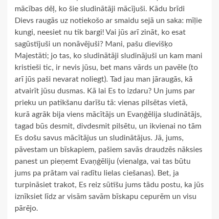
mācības dēļ, ko šie sludinātāji mācījuši. Kādu brīdi
Dievs raugās uz notiekošo ar smaidu sejā un saka: mīļie
kungi, neesiet nu tik bargi! Vai jūs arī zināt, ko esat
sagūstījuši un nonāvējuši? Mani, pašu dievišķo
Majestāti; jo tas, ko sludinātāji sludinājuši un kam mani
kristieši tic, ir nevis jūsu, bet mans vārds un pavēle (to
arī jūs paši nevarat noliegt). Tad jau man jāraugās, kā
atvairīt jūsu dusmas. Kā lai Es to izdaru? Un jums par
prieku un patikšanu darīšu tā: vienas pilsētas vietā,
kurā agrāk bija viens mācītājs un Evaņģēlija sludinātājs,
tagad būs desmit, divdesmit pilsētu, un ikvienai no tām
Es došu savus mācītājus un sludinātājus. Jā, jums,
pāvestam un bīskapiem, pašiem savās draudzēs nāksies
panest un pieņemt Evaņģēliju (vienalga, vai tas būtu
jums pa prātam vai radītu lielas ciešanas). Bet, ja
turpināsiet trakot, Es reiz sūtīšu jums tādu postu, ka jūs
iznīksiet līdz ar visām savām bīskapu cepurēm un visu
pārējo.