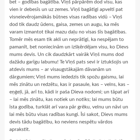
bet – godības bagātība. Viņš pārpārēm dod visu, kas
vien ir debesīs un uz zemes. Viņš bagātīgi apveltī pat
visneievērojamākās būtnes visas radības vidū – Viņš
dod tik daudz ūdens, gaisa, zemes un augu, ka mēs
varam izmantot tikai mazu daļu no visas šīs bagātības.
Tomēr mēs esam tik akli un neprātīgi, ka nespējam to
pamanīt, bet noniecinām un izšķērdējam visu, ko Dievs
mums devis. Un cik daudzkārt vairāk Viņš mums dod
dažādu garīgu labumu! Te Viņš pats sevi ir iztukšojis un
atdevis mums – ar visaugstākajām dāvanām un
dārgumiem; Viņš mums iededzis tik spožu gaismu, lai
mēs zinātu un redzētu, kas ir pasaule, kas – velns, kas –
eņģeļi, jā, arī to, kādi ir paša Dieva nodomi; un tāpat arī
– lai mēs zinātu, kas notiek un notiks; lai mums būtu
īsta godība, turklāt arī vara pār grēku, velnu un nāvi un
lai mēs būtu visas radības kungi. Īsi sakot, Dievs mums
devis tādu bagātību, ko neviens nespētu vārdos
aprakstīt.