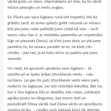
vārda godu un slavu, stiprinādams arī mūs, ka šis vārds
mūsos pieaugtu un nestu augļus.
Sv. Pāvils par savu lūgšanu runā ļoti nopietni, itin kā
gribētu sacīt: es esmu spiests gulēt cietumā un nevaru
būt pie jums, nedz palīdzēt jums citādi kā vien – locīt
savus ceļus (tas ir, ar vislielāko pazemību un nopietnību
lūgt un piesaukt Dievu), lai Viņš jums dotu un pie jums
paveiktu to, ko nevaru paveikt ne es, ne kāds cits
cilvēks – pat tad, ja es būtu brīvs un paliktu pie jums
vienmēr.
Un redzi, kā apustulis apraksta savu lūgšanu – tā
saistīta arī ar īpašu ārējas izturēšanās veidu – ceļu
locīšanu. Lai gan šis pats izturēšanās veids viens pats,
nošķirts no lūgšanas, var būt visīstākā liekulība. Bet tur,
kur ir īsta lūgšana līdz ar dedzību, kas rodas, uzlūkojot
agrāko postu un dārgumus, kas mums doti un
pasludināti Dieva vārdā, kad Dieva vārds un apsolījums
modina ticību, – cilvēks savā lūgšanā kļūst tik dedzīgs,