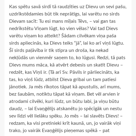
Kas spētu savā sirdī tā raudzīties uz Dievu un sevi pašu,
uzdrīkstēdamies būt tik neprātīgs, lai varētu no sirds
Dievam sacīt: Tu esi mans mīļais Tēvs, – vai gan tas
nedrīkstētu Viņam lūgt, ko vien vēlas? Vai tad Dievs
varētu viņam ko atteikt? Šādam cilvēkam viņa paša
sirds apliecinās, ka Dievs teiks “jā”, lai ko arī viņš lūgtu.
Šī sirds paļāvība ir tik stipra un droša, ka nekad
nekļūdās un vienmēr saņem to, ko lūgusi. Redzi, tā pats
Dievs mums māca, kā atvērt debesis un skatīt Dievu –
redzēt, kas Viņš ir. (Tā arī Sv. Pāvils ir pārliecināts, ka
tas, ko viņš lūdz, atbilst Dieva gribai un tam patiesi
jānotiek. Ja mēs rīkotos tāpat kā apustulis, arī mums,
bez šaubām, notiktu tāpat kā viņam. Bet vēl arvien ir
atrodami cilvēki, kuri lūdz, un būtu labi, ja viņu būtu
daudz, – lai Evaņģēlijs atskanētu jo spēcīgāk un nestu
sev līdzi vēl lielāku spēku. Jo mēs – lai slavēts Dievs! –
redzam, ka visi pretinieki krīt kaunā, un, jo vairāk viņi
trako, jo vairāk Evaņģēlijs pieņemas spēkā – pat