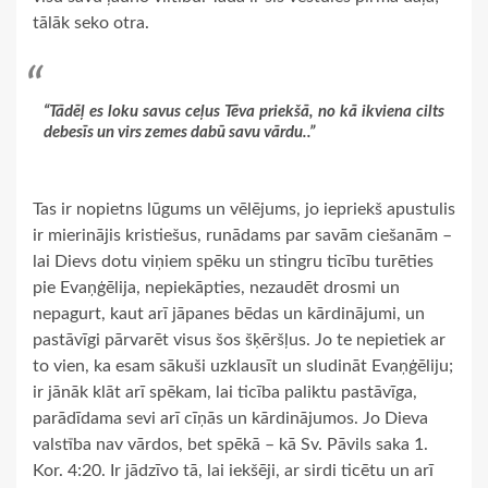
tālāk seko otra.
“Tādēļ es loku savus ceļus Tēva priekšā, no kā ikviena cilts
debesīs un virs zemes dabū savu vārdu..”
Tas ir nopietns lūgums un vēlējums, jo iepriekš apustulis
ir mierinājis kristiešus, runādams par savām ciešanām –
lai Dievs dotu viņiem spēku un stingru ticību turēties
pie Evaņģēlija, nepiekāpties, nezaudēt drosmi un
nepagurt, kaut arī jāpanes bēdas un kārdinājumi, un
pastāvīgi pārvarēt visus šos šķēršļus. Jo te nepietiek ar
to vien, ka esam sākuši uzklausīt un sludināt Evaņģēliju;
ir jānāk klāt arī spēkam, lai ticība paliktu pastāvīga,
parādīdama sevi arī cīņās un kārdinājumos. Jo Dieva
valstība nav vārdos, bet spēkā – kā Sv. Pāvils saka 1.
Kor. 4:20. Ir jādzīvo tā, lai iekšēji, ar sirdi ticētu un arī