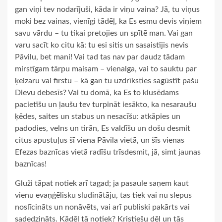
gan viņi tev nodarījuši, kāda ir viņu vaina? Jā, tu viņus
moki bez vainas, vienīgi tādēļ, ka Es esmu devis viņiem
savu vārdu – tu tikai pretojies un spītē man. Vai gan
varu sacīt ko citu kā: tu esi sitis un sasaistījis nevis
Pāvilu, bet mani! Vai tad tas nav par daudz tādam
mirstīgam tārpu maisam – vienalga, vai to sauktu par
ķeizaru vai firstu – kā gan tu uzdrīksties sagūstīt pašu
Dievu debesīs? Vai tu domā, ka Es to klusēdams
pacietīšu un ļaušu tev turpināt iesākto, ka nesaraušu
ķēdes, saites un stabus un nesacīšu: atkāpies un
padodies, velns un tirān, Es valdīšu un došu desmit
citus apustuļus šī viena Pāvila vietā, un šīs vienas
Efezas baznīcas vietā radīšu trīsdesmit, jā, simt jaunas
baznīcas!
Gluži tāpat notiek arī tagad; ja pasaule saņem kaut
vienu evaņģēlisku sludinātāju, tas tiek vai nu slepus
noslīcināts un nonāvēts, vai arī publiski pakārts vai
sadedzināts. Kādēļ tā notiek? Kristiešu dēļ un tās