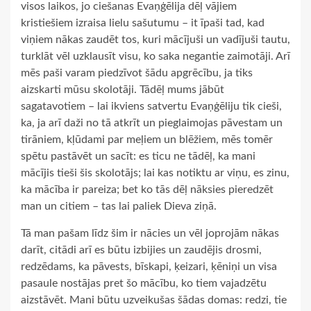
visos laikos, jo ciešanas Evaņģēlija dēļ vājiem
kristiešiem izraisa lielu sašutumu – it īpaši tad, kad
viņiem nākas zaudēt tos, kuri mācījuši un vadījuši tautu,
turklāt vēl uzklausīt visu, ko saka negantie zaimotāji. Arī
mēs paši varam piedzīvot šādu apgrēcību, ja tiks
aizskarti mūsu skolotāji. Tādēļ mums jābūt
sagatavotiem – lai ikviens satvertu Evaņģēliju tik cieši,
ka, ja arī daži no tā atkrīt un pieglaimojas pāvestam un
tirāniem, kļūdami par meļiem un blēžiem, mēs tomēr
spētu pastāvēt un sacīt: es ticu ne tādēļ, ka mani
mācījis tieši šis skolotājs; lai kas notiktu ar viņu, es zinu,
ka mācība ir pareiza; bet ko tās dēļ nāksies pieredzēt
man un citiem – tas lai paliek Dieva ziņā.
Tā man pašam līdz šim ir nācies un vēl joprojām nākas
darīt, citādi arī es būtu izbijies un zaudējis drosmi,
redzēdams, ka pāvests, bīskapi, ķeizari, ķēniņi un visa
pasaule nostājas pret šo mācību, ko tiem vajadzētu
aizstāvēt. Mani būtu uzveikušas šādas domas: redzi, tie