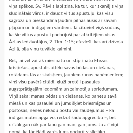
viņa spēkos. Sv. Pāvils labi zina, ka tur, kur skanējis viņa
sludinātais vārds, ir daudz viltus apustuļu, kas visu
sagroza un pieskandina ļaudīm pilnas ausis ar savām
pļāpām un indīgajiem vārdiem. Tā cituviet viņš sūdzas,
ka šie viltus apustuļi padarījuši par atkritējiem visus
Āzijas iedzīvotājus, 2. Tim. 1:15; efezieši, kas arī dzīvoja
Āzijā, bija viņu tuvākie kaimiņi.
Bet, lai vēl vairāk mierinātu un stiprinātu Efezas
kristiešus, apustulis attēlo savas bēdas un ciešanas,
rotādams tās ar skaistiem, jauniem runas paņēmieniem;
viņš visu pavērš citādi, gluži pretēji pasaules
augstprātīgajām iedomām un zaimotāju spriedumam.
Viņš saka: manas bēdas un ciešanas, ko panesu savā
miesā un kas pasaulei un jums šķiet briesmīgas un
postošas, nenes nekādu postu vai zaudējumus – kā
indīgās mutes apgalvo, redzot šādu apgrēcību –, bet
drīzāk gan nāk par labu gan man, gan jums. Ja arī viņi
domā, ka tādējādi varēs jums nodarīt vislielāko