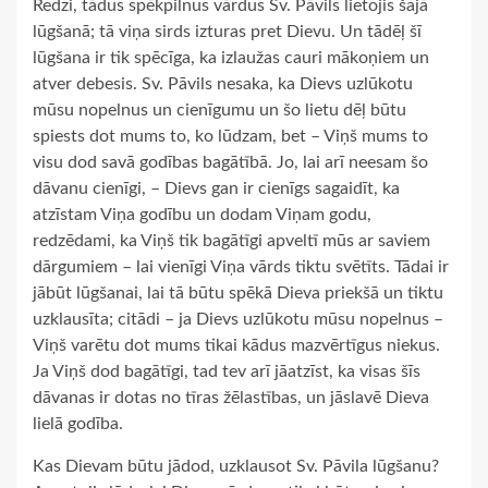
Redzi, tādus spēkpilnus vārdus Sv. Pāvils lietojis šajā
lūgšanā; tā viņa sirds izturas pret Dievu. Un tādēļ šī
lūgšana ir tik spēcīga, ka izlaužas cauri mākoņiem un
atver debesis. Sv. Pāvils nesaka, ka Dievs uzlūkotu
mūsu nopelnus un cienīgumu un šo lietu dēļ būtu
spiests dot mums to, ko lūdzam, bet – Viņš mums to
visu dod savā godības bagātībā. Jo, lai arī neesam šo
dāvanu cienīgi, – Dievs gan ir cienīgs sagaidīt, ka
atzīstam Viņa godību un dodam Viņam godu,
redzēdami, ka Viņš tik bagātīgi apveltī mūs ar saviem
dārgumiem – lai vienīgi Viņa vārds tiktu svētīts. Tādai ir
jābūt lūgšanai, lai tā būtu spēkā Dieva priekšā un tiktu
uzklausīta; citādi – ja Dievs uzlūkotu mūsu nopelnus –
Viņš varētu dot mums tikai kādus mazvērtīgus niekus.
Ja Viņš dod bagātīgi, tad tev arī jāatzīst, ka visas šīs
dāvanas ir dotas no tīras žēlastības, un jāslavē Dieva
lielā godība.
Kas Dievam būtu jādod, uzklausot Sv. Pāvila lūgšanu?