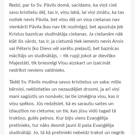
Redzi, par to Sv. Pāvils domā, sacīdams, ka viņš cieš
savu kristiešu dēļ, tas ir, viņu labā, lai viņi zinātu, ka tas
notiek nevis Pāvila, bet viņu dēļ un viņa ciešanas nav
vienkārši Pāvila (kas nav tik nozīmīgs), bet apustuļa jeb
Kristus baznīcas sludinātāja ciešanas. Ja ciešanām nāk
klāt šis vārds, tas ir, ja cietumā tiek iemests nevis Ansis
vai Pēteris (ko Dievs vēl varētu pieļaut), bet baznīcas
mācītājs un sludinātājs, – tik rupji jokot ar dievišķo
Majestāti, tik briesmīgi Viņu aizskart un izaicināt
nedrīkst neviens valdnieks.
Tādēļ Sv. Pāvils mudina savus kristiešus un saka: mīļie
bērniņi, nebīstieties un nezaudējiet drosmi, ja arī viņi
mani sagūstīs un nonāvēs; lai tie izmēģina visu, kas ir
viņu spēkos. Jūs redzēsiet, kā es saraušu saites un
izlauzīšos no cietuma; un tie, kas jūsu vidū tagad tā
trokšņo, gulēs pelnos. Kur bijis viens Evaņģēlija
pretinieks, tur nāks desmit jauni šī paša Evaņģēlija
sludinātāji. Jo, tā kā pretinieki nebeidz trakot un negrib