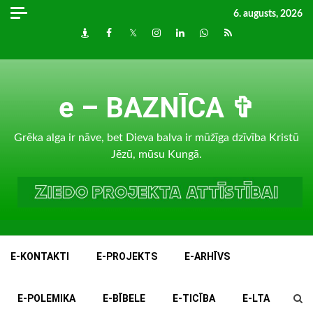
Skip
6. augusts, 2026
to
Draugiem
Facebook
Twitter
Instagram
LinkedIn
whatsapp
RSS
content
e – BAZNĪCA ✞
Grēka alga ir nāve, bet Dieva balva ir mūžīga dzīvība Kristū
Jēzū, mūsu Kungā.
E-KONTAKTI
E-PROJEKTS
E-ARHĪVS
E-POLEMIKA
E-BĪBELE
E-TICĪBA
E-LTA