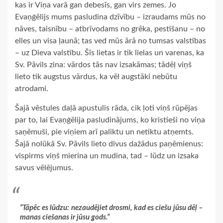
kas ir Viņa varā gan debesīs, gan virs zemes. Jo
Evaņģēlijs mums pasludina dzīvību – izraudams mūs no
nāves, taisnību – atbrīvodams no grēka, pestīšanu – no
elles un visa ļaunā; tas ved mūs ārā no tumsas valstības
– uz Dieva valstību. Šīs lietas ir tik lielas un varenas, ka
Sv. Pāvils zina: vārdos tās nav izsakāmas; tādēļ viņš
lieto tik augstus vārdus, ka vēl augstāki nebūtu
atrodami.
Šajā vēstules daļā apustulis rāda, cik ļoti viņš rūpējas
par to, lai Evaņģēlija pasludinājums, ko kristieši no viņa
saņēmuši, pie viņiem arī paliktu un netiktu atņemts.
Šajā nolūkā Sv. Pāvils lieto divus dažādus paņēmienus:
vispirms viņš mierina un mudina, tad – lūdz un izsaka
savus vēlējumus.
“Tāpēc es lūdzu: nezaudējiet drosmi, kad es ciešu jūsu dēļ –
manas ciešanas ir jūsu gods.”