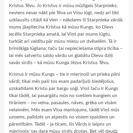
Kristus Tēvu. Jo Kristus ir mūsu mūžīgais Starpnieks;
neviens nevar nākt pie Tēva un Viņu lūgt, nedz arī tikt
uzklausīts citādi kā vien – nākdams šī Starpnieka vārdā;
mums jāapliecina Kristus kā mūsu Kungs, ko Dievs
iecēlis Starpnieka amatā, lai Viņš par mums lūgtu,
turklāt arī valdītu pār mūsu miesu un dvēselēm. Tā ir
brīnišķīga lūgšana; taču tai nepieciešama stipra ticība –
lai mēs satvertu saldo vārdu un glabātu Dievu dziļi
savās sirdīs – kā mūsu Kunga Jēzus Kristus Tēvu.
Kristus ir mūsu Kungs – tie ir mierinoši un prieka pilni
vārdi; tikai mēs paši tos esam padarījuši biedējošus,
uzskatīdami Kristu par bargu soģi. Viņš taču ir Kungs
tikai tādēļ, lai pasargātu mūs no svešiem kungiem un
tirāniem – no velna, pasaules, nāves, grēka un visām
nelaimēm. Mēs esam Viņa mantojums, tādēļ Viņš mūs
uzņems, palīdzēs un atpestīs no visiem spaidiem un
pārestībām. Tādēļ – ja ticam, šis Vārds ir laipns un
mierinošs; tas dara mūsu sirdis drošas. Bet vēl daudz