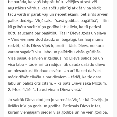
tie parāda, ka viņš labprāt būtu vēlējies atrast vēl
augstākus vārdus, kas spētu pilnīgi atklāt viņa sirdi;
taču vārdi ir pārāk vāji un nepietiekami, bet sirds arvien
paliek dedzīga. Viņš saka: “savā godības bagātībā”, – itin
kā gribētu sacīt: Viņa godība ir tik liela, ka tā patiesi
būtu saucama par bagātību. Tas ir Dieva gods un slava
– Viņš vienmēr dod daudz un bagātīgi; tas ļauj mums
redzēt, kāds Dievs Viņš ir, proti – tāds Dievs, no kura
varam sagaidīt visu labo un palīdzību visās grūtībās.
Visa pasaule arvien ir gaidījusi no Dieva palīdzību un
visu labo – tādēļ arī tā radījusi tik daudz dažādu dievu
un piesaukusi tik daudz svēto. Un arī Raksti dažviet
mēdz dēvēt cilvēkus par dieviem – tādēļ, ka tie dara
labu un palīdz cits citam, – kā pats Dievs saka Mozum,
2. Moz. 4:16: “.. tu esi viņam Dieva vietā.”
Jo vairāk Dievs dod jeb jo varenāks Viņš ir kā Devējs, jo
lielāks ir Viņa gods un godība. Patiesais Dievs ir tas,
kuram vienīgajam pieder visa godība un ne vien godība,