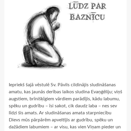
Iepriekš šajā vēstulē Sv. Pāvils cildinājis sludināšanas
amatu, kas jaunās derības laikos sludina Evaņģēliju; viņš
augstiem, brīnišķīgiem vārdiem parādījis, kādu labumu,
spēku un gudrību – īsi sakot, cik daudz laba – nes sev
līdzi šis amats. Ar sludināšanas amata starpniecību
Dievs mūs pārpārēm apveltījis ar gudrību, spēku un
dažādiem labumiem – ar visu, kas vien Viņam pieder un