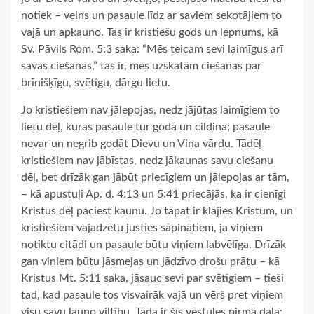
notiek – velns un pasaule līdz ar saviem sekotājiem to
vajā un apkauno. Tas ir kristiešu gods un lepnums, kā
Sv. Pāvils Rom. 5:3 saka: “Mēs teicam sevi laimīgus arī
savās ciešanās,” tas ir, mēs uzskatām ciešanas par
brīnišķīgu, svētīgu, dārgu lietu.
Jo kristiešiem nav jālepojas, nedz jājūtas laimīgiem to
lietu dēļ, kuras pasaule tur godā un cildina; pasaule
nevar un negrib godāt Dievu un Viņa vārdu. Tādēļ
kristiešiem nav jābīstas, nedz jākaunas savu ciešanu
dēļ, bet drīzāk gan jābūt priecīgiem un jālepojas ar tām,
– kā apustuļi Ap. d. 4:13 un 5:41 priecājās, ka ir cienīgi
Kristus dēļ paciest kaunu. Jo tāpat ir klājies Kristum, un
kristiešiem vajadzētu justies sāpinātiem, ja viņiem
notiktu citādi un pasaule būtu viņiem labvēlīga. Drīzāk
gan viņiem būtu jāsmejas un jādzīvo drošu prātu – kā
Kristus Mt. 5:11 saka, jāsauc sevi par svētīgiem – tieši
tad, kad pasaule tos visvairāk vajā un vērš pret viņiem
visu savu ļauno viltību. Tāda ir šīs vēstules pirmā daļa;