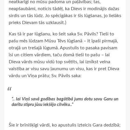
neatkarīgi no mūsu padoma un paļāvības; tas,
neapšaubāmi, noticis tādēļ, ka Dievs ir modinājis dažas
sirdis un tās lūdz. Jo spēcīgākas ir šīs lūgšanas, jo lielāks
prieks Dievam tās uzklausīt.)
Kas tā ir par lūgšanu, ko šeit saka Sv. Pāvils? Tieši to
pašu mēs lūdzam Mūsu Tēvs lūgšanā – it īpaši pirmajā,
otrajā un trešajā lūgumā. Apustulis to pasaka pavisam
īsi un citiem vārdiem, taču domā tieši to pašu – lai
Dieva vārds mūsu vidū top svētīts, lai iznīkst velna
valstība ar visu savu ļaunumu un visu, kas ir pret Dieva
vārdu un Viņa prātu; Sv. Pāvils saka:
“.. lai Viņš savā godības bagātībā jums dotu savu Garu un
darītu stipru jūsu iekšējo cilvēku..”
Šie ir brīnišķīgi vārdi, ko apustulis izteicis Gara dedzībā;