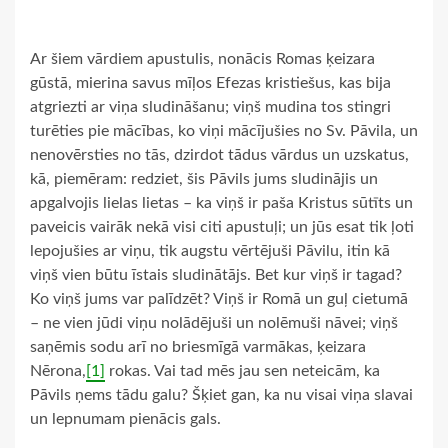
Ar šiem vārdiem apustulis, nonācis Romas ķeizara
gūstā, mierina savus mīļos Efezas kristiešus, kas bija
atgriezti ar viņa sludināšanu; viņš mudina tos stingri
turēties pie mācības, ko viņi mācījušies no Sv. Pāvila, un
nenovērsties no tās, dzirdot tādus vārdus un uzskatus,
kā, piemēram: redziet, šis Pāvils jums sludinājis un
apgalvojis lielas lietas – ka viņš ir paša Kristus sūtīts un
paveicis vairāk nekā visi citi apustuļi; un jūs esat tik ļoti
lepojušies ar viņu, tik augstu vērtējuši Pāvilu, itin kā
viņš vien būtu īstais sludinātājs. Bet kur viņš ir tagad?
Ko viņš jums var palīdzēt? Viņš ir Romā un guļ cietumā
– ne vien jūdi viņu nolādējuši un nolēmuši nāvei; viņš
saņēmis sodu arī no briesmīgā varmākas, ķeizara
Nērona,
[1]
rokas. Vai tad mēs jau sen neteicām, ka
Pāvils ņems tādu galu? Šķiet gan, ka nu visai viņa slavai
un lepnumam pienācis gals.