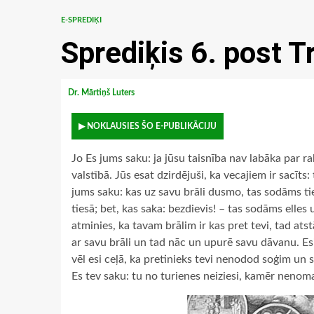
E-SPREDIĶI
Sprediķis 6. post T
Dr. Mārtiņš Luters
▶ NOKLAUSIES ŠO E-PUBLIKĀCIJU
Jo Es jums saku: ja jūsu taisnība nav labāka par r
valstībā. Jūs esat dzirdējuši, ka vecajiem ir sacīt
jums saku: kas uz savu brāli dusmo, tas sodāms tie
tiesā; bet, kas saka: bezdievis! – tas sodāms elle
atminies, ka tavam brālim ir kas pret tevi, tad atst
ar savu brāli un tad nāc un upurē savu dāvanu. E
vēl esi ceļā, ka pretinieks tevi nenodod soģim un 
Es tev saku: tu no turienes neiziesi, kamēr nenom