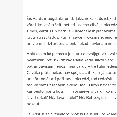
Šis Vārds ir augstāks un dziļāks, nekā kāds jebkad
vārdi, ko lasām šeit, bet arī ikviena cilvēka piered
zīmes, vārdus un darbus – ikvienam ir pienākums ie
grūti atrast tādus, kuri ar savām rokām nevienu 
un vienmēr izturētos laipni, nekad nevienam neuz
Aplūkosim kā piemēru jebkuru dievbijīgu vīru vai si
neaizskar. Bet, tiklīdz kāds saka kādu sliktu vārdu v
pat ar pavisam nenozīmīgu vārdu – tie tūliņ iedeg
Cilvēka prāts nekad nav spējis atzīt, ka ir jāiztura
un pārdomāt arī paši savu pieredzi, tad redzēsit,
tad vismaz uz ienaidniekiem. Taču Dievs nav ar to 
kas veido manu būtni; ir labi jāievēro vārdi, ko m
Tavai rokai? Nē. Tavai mēlei? Nē. Bet tev, tas ir 
nokaut.
Tā Kristus šeit izskaidro Mozus Bauslību, teikdam