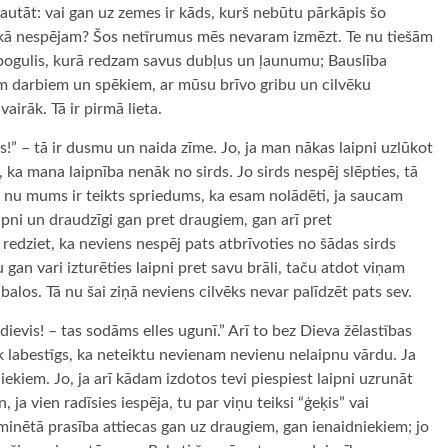
jautāt: vai gan uz zemes ir kāds, kurš nebūtu pārkāpis šo
ā, kā nespējam? Šos netīrumus mēs nevaram izmēzt. Te nu tiešām
 spogulis, kurā redzam savus dubļus un ļaunumu; Bauslība
iem darbiem un spēkiem, ar mūsu brīvo gribu un cilvēku
airāk. Tā ir pirmā lieta.
is!” – tā ir dusmu un naida zīme. Jo, ja man nākas laipni uzlūkot
 ka mana laipnība nenāk no sirds. Jo sirds nespēj slēpties, tā
Tā nu mums ir teikts spriedums, ka esam nolādēti, ja saucam
laipni un draudzīgi gan pret draugiem, gan arī pret
 redziet, ka neviens nespēj pats atbrīvoties no šādas sirds
Tu gan vari izturēties laipni pret savu brāli, taču atdot viņam
abalos. Tā nu šai ziņā neviens cilvēks nevar palīdzēt pats sev.
dievis! – tas sodāms elles ugunī.” Arī to bez Dieva žēlastības
k labestīgs, ka neteiktu nevienam nevienu nelaipnu vārdu. Ja
ekiem. Jo, ja arī kādam izdotos tevi piespiest laipni uzrunāt
 ja vien radīsies iespēja, tu par viņu teiksi “ģeķis” vai
t minētā prasība attiecas gan uz draugiem, gan ienaidniekiem; jo