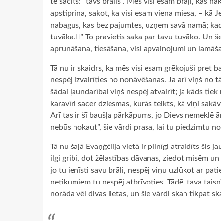
te sacīts: “tavs brālis”. Mēs visi esam brāļi, kas 
apstiprina, sakot, ka visi esam viena miesa, – kā J
nabagus, kas bez pajumtes, uzņem savā namā; kad 
tuvāka.” To pravietis saka par tavu tuvāko. Un šeit
aprunāšana, tiesāšana, visi apvainojumi un lamāš
Tā nu ir skaidrs, ka mēs visi esam grēkojuši pret b
nespēj izvairīties no nonāvēšanas. Ja arī viņš no 
šādai ļaundarībai viņš nespēj atvairīt; ja kāds tiek 
karavīri sacer dziesmas, kurās teikts, kā viņi sakā
Arī tas ir šī baušļa pārkāpums, jo Dievs nemeklē ār
nebūs nokaut”, šie vārdi prasa, lai tu piedzimtu no 
Tā nu šajā Evaņģēlija vietā ir pilnīgi atraidīts šis j
ilgi gribi, dot žēlastības dāvanas, ziedot misēm un 
jo tu ienīsti savu brāli, nespēj viņu uzlūkot ar pa
netikumiem tu nespēj atbrīvoties. Tādēļ tava taisnīb
norāda vēl divas lietas, un šie vārdi skan tikpat ska