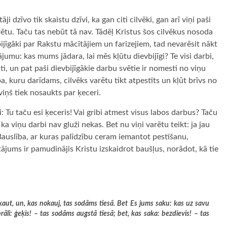
āji dzīvo tik skaistu dzīvi, ka gan citi cilvēki, gan arī viņi paši
ētu. Taču tas nebūt tā nav. Tādēļ Kristus šos cilvēkus nosoda
vbijīgāki par Rakstu mācītājiem un farizejiem, tad nevarēsit nākt
ājumu: kas mums jādara, lai mēs kļūtu dievbijīgi? Te visi darbi,
elti, un pat paši dievbijīgākie darbu svētie ir nomesti no viņu
, kuru darīdams, cilvēks varētu tikt atpestīts un kļūt brīvs no
iņš tiek nosaukts par ķeceri.
i: Tu taču esi ķeceris! Vai gribi atmest visus labos darbus? Taču
ka viņu darbi nav gluži nekas. Bet nu viņi varētu teikt: ja jau
Bauslība, ar kuras palīdzību ceram iemantot pestīšanu,
ājums ir pamudinājis Kristu izskaidrot baušļus, norādot, kā tie
okaut, un, kas nokauj, tas sodāms tiesā. Bet Es jums saku: kas uz savu
āli: ģeķis! – tas sodāms augstā tiesā; bet, kas saka: bezdievis! – tas