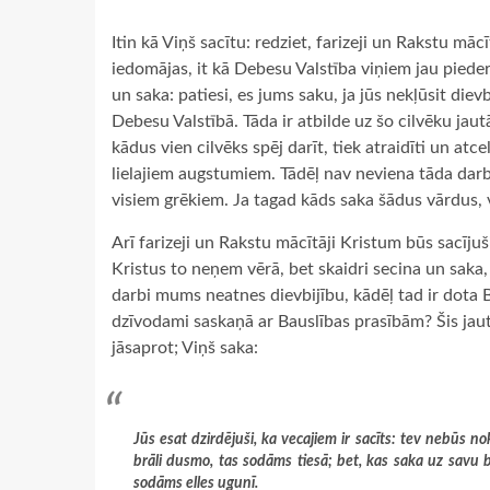
Itin kā Viņš sacītu: redziet, farizeji un Rakstu mācīt
iedomājas, it kā Debesu Valstība viņiem jau pieder
un saka: patiesi, es jums saku, ja jūs nekļūsit die
Debesu Valstībā. Tāda ir atbilde uz šo cilvēku jaut
kādus vien cilvēks spēj darīt, tiek atraidīti un atc
lielajiem augstumiem. Tādēļ nav neviena tāda darba
visiem grēkiem. Ja tagad kāds saka šādus vārdus, v
Arī farizeji un Rakstu mācītāji Kristum būs sacījuš
Kristus to neņem vērā, bet skaidri secina un saka, 
darbi mums neatnes dievbijību, kādēļ tad ir dota 
dzīvodami saskaņā ar Bauslības prasībām? Šis jaut
jāsaprot; Viņš saka:
Jūs esat dzirdējuši, ka vecajiem ir sacīts: tev nebūs n
brāli dusmo, tas sodāms tiesā; bet, kas saka uz savu br
sodāms elles ugunī.