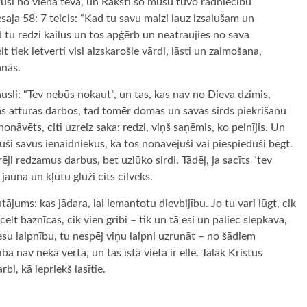
nākuši no viena tēva, un Raksti šo mūsu tuvo radniecību
esaja 58: 7 teicis: “Kad tu savu maizi lauz izsalušam un
tu redzi kailus un tos apģērb un neatraujies no sava
 tiek ietverti visi aizskarošie vārdi, lāsti un zaimošana,
anās.
ausli: “Tev nebūs nokaut”, un tas, kas nav no Dieva dzimis,
tās atturas darbos, tad tomēr domas un savas sirds piekrišanu
nonāvēts, citi uzreiz saka: redzi, viņš saņēmis, ko pelnījis. Un
vuši savus ienaidniekus, kā tos nonāvējuši vai piespieduši bēgt.
ēji redzamus darbus, bet uzlūko sirdi. Tādēļ, ja sacīts “tev
jauna un kļūtu gluži cits cilvēks.
autājums: kas jādara, lai iemantotu dievbijību. Jo tu vari lūgt, cik
celt baznīcas, cik vien gribi – tik un tā esi un paliec slepkava,
tiesu laipnību, tu nespēj viņu laipni uzrunāt – no šādiem
a nav nekā vērta, un tās īstā vieta ir ellē. Tālāk Kristus
rbi, kā iepriekš lasītie.