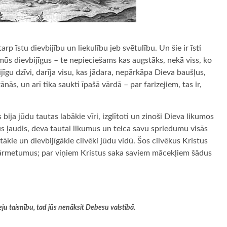
rp īstu dievbijību un liekulību jeb svētulību. Un šie ir īsti
 mūs dievbijīgus – te nepieciešams kas augstāks, nekā viss, ko
bijīgu dzīvi, darīja visu, kas jādara, nepārkāpa Dieva baušļus,
s, un arī tika saukti īpašā vārdā – par farizejiem, tas ir,
 bija jūdu tautas labākie vīri, izglītoti un zinoši Dieva likumos
tus ļaudis, deva tautai likumus un teica savu spriedumu visās
otākie un dievbijīgākie cilvēki jūdu vidū. Šos cilvēkus Kristus
ši pārmetumus; par viņiem Kristus saka saviem mācekļiem šādus
eju taisnību, tad jūs nenāksit Debesu valstībā.