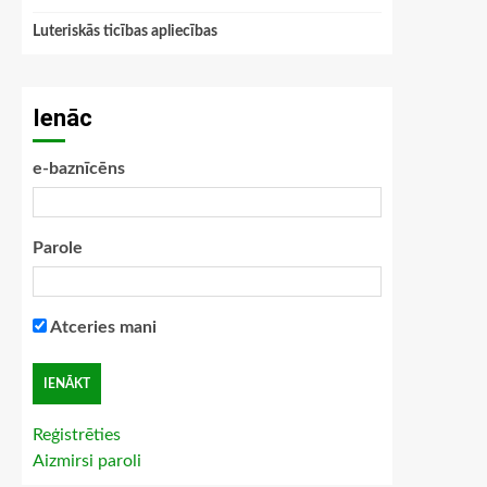
Luteriskās ticības apliecības
Ienāc
e-baznīcēns
Parole
Atceries mani
Reģistrēties
Aizmirsi paroli