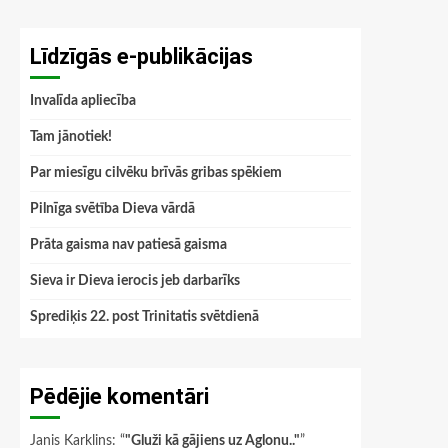
Līdzīgās e-publikācijas
Invalīda apliecība
Tam jānotiek!
Par miesīgu cilvēku brīvās gribas spēkiem
Pilnīga svētība Dieva vārdā
Prāta gaisma nav patiesā gaisma
Sieva ir Dieva ierocis jeb darbarīks
Sprediķis 22. post Trinitatis svētdienā
Pēdējie komentāri
Janis Karklins
: “
"Gluži kā gājiens uz Aglonu.."
”