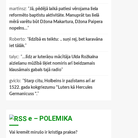
martinsz
: “
Jā, pēdējā laikā patiesi vērojama liela
reformēto baptistu aktivitāte. Manuprāt tas lielā
mērā varētu būt Džona Makartura, Džona Paipera
nopelns…
”
Roberto
: “
līdzībā es teiktu: .. suņi rej, bet karavāna
iet tālāk.
”
talyc
: “
…līdz ar luterāņu mācītāja Ulda Rožkalna
aiziešanu mūžībā šķiet nomiris arī beidzamais
klausāmais gabals tajā radio
”
gviclo
: “
Starp citu, Holbeins ir pazīstams arī ar
1522. gada kokgriezumu "Luters kā Hercules
Germanicuss ".
”
e – POLEMIKA
Vai kremēt mirušo ir kristīga prakse?