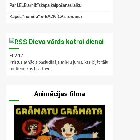
Par LELB arhibīskapa kalpošanas laiku
Kāpēc "nomira" e-BAZNĪCAs forums?
Dieva vārds katrai dienai
Ef.2:17
Kristus atnācis pasludināja mieru jums, kas bijāt tālu,
un tiem, kas bija tuvu,
Animācijas filma