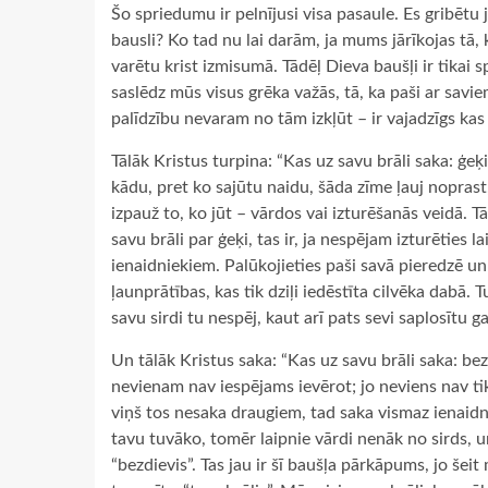
Šo spriedumu ir pelnījusi visa pasaule. Es gribētu 
bausli? Ko tad nu lai darām, ja mums jārīkojas t
varētu krist izmisumā. Tādēļ Dieva baušļi ir tikai
saslēdz mūs visus grēka važās, tā, ka paši ar sav
palīdzību nevaram no tām izkļūt – ir vajadzīgs kas v
Tālāk Kristus turpina: “Kas uz savu brāli saka: ģeķ
kādu, pret ko sajūtu naidu, šāda zīme ļauj noprast,
izpauž to, ko jūt – vārdos vai izturēšanās veidā. 
savu brāli par ģeķi, tas ir, ja nespējam izturēties 
ienaidniekiem. Palūkojieties paši savā pieredzē un
ļaunprātības, kas tik dziļi iedēstīta cilvēka dabā. 
savu sirdi tu nespēj, kaut arī pats sevi saplosītu g
Un tālāk Kristus saka: “Kas uz savu brāli saka: bez
nevienam nav iespējams ievērot; jo neviens nav ti
viņš tos nesaka draugiem, tad saka vismaz ienaidni
tavu tuvāko, tomēr laipnie vārdi nenāk no sirds, un,
“bezdievis”. Tas jau ir šī baušļa pārkāpums, jo šei