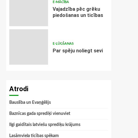
E-MĀCĪBA
Vajadzība pēc grēku
piedošanas un ticības
E-LŪGŠANAS
Par spēju noliegt sevi
Atrodi
Bauslība un Evaņģēlijs
Baznīcas gada sprediķi vienuviet
Ilgi gaidītais latviešu sprediķu krājums
Lasāmviela ticības spēkam