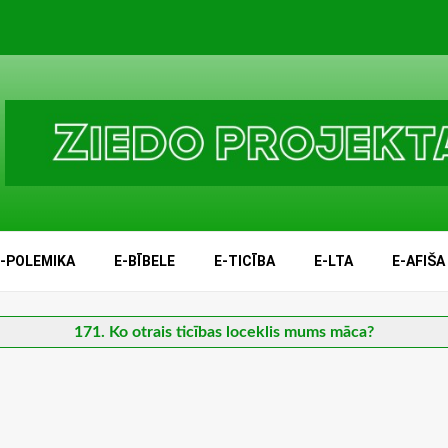
E-POLEMIKA
E-BĪBELE
E-TICĪBA
E-LTA
E-AFIŠA
171. Ko otrais ticības loceklis mums māca?