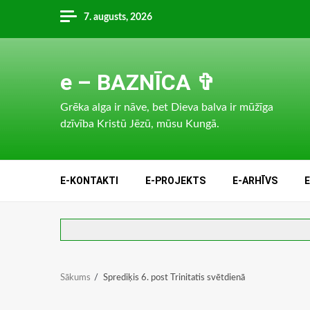
Skip
7. augusts, 2026
to
content
e – BAZNĪCA ✞
Grēka alga ir nāve, bet Dieva balva ir mūžīga
dzīvība Kristū Jēzū, mūsu Kungā.
E-KONTAKTI
E-PROJEKTS
E-ARHĪVS
Sākums
Sprediķis 6. post Trinitatis svētdienā