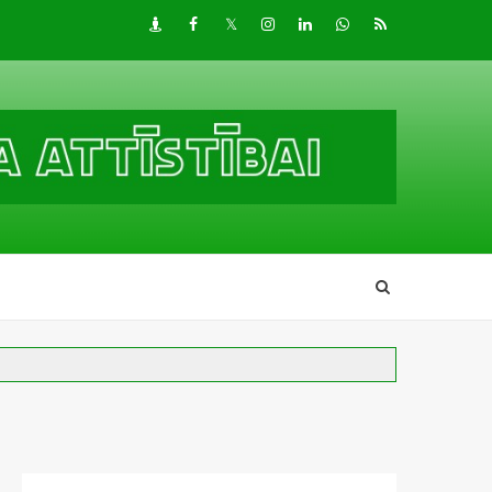
Draugiem
Facebook
Twitter
Instagram
LinkedIn
whatsapp
RSS