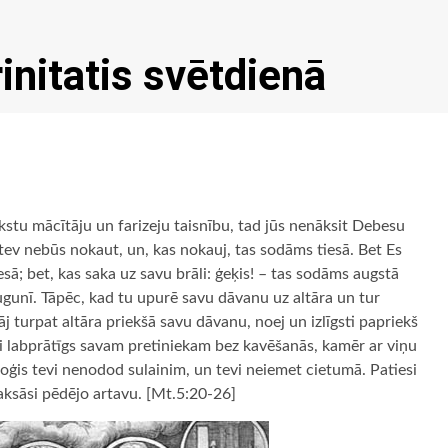
rinitatis svētdienā
akstu mācītāju un farizeju taisnību, tad jūs nenāksit Debesu
s: tev nebūs nokaut, un, kas nokauj, tas sodāms tiesā. Bet Es
sā; bet, kas saka uz savu brāli: ģeķis! – tas sodāms augstā
s ugunī. Tāpēc, kad tu upurē savu dāvanu uz altāra un tur
āj turpat altāra priekšā savu dāvanu, noej un izlīgsti papriekš
si labprātīgs savam pretiniekam bez kavēšanās, kamēr ar viņu
soģis tevi nenodod sulainim, un tevi neiemet cietumā. Patiesi
aksāsi pēdējo artavu. [Mt.5:20-26]