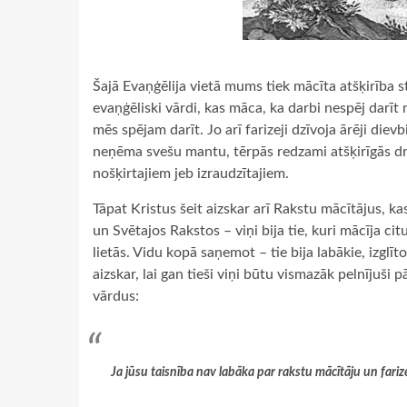
Šajā Evaņģēlija vietā mums tiek mācīta atšķirība sta
evaņģēliski vārdi, kas māca, ka darbi nespēj darīt
mēs spējam darīt. Jo arī farizeji dzīvoja ārēji diev
neņēma svešu mantu, tērpās redzami atšķirīgās drānā
nošķirtajiem jeb izraudzītajiem.
Tāpat Kristus šeit aizskar arī Rakstu mācītājus, kas
un Svētajos Rakstos – viņi bija tie, kuri mācīja ci
lietās. Vidu kopā saņemot – tie bija labākie, izglīt
aizskar, lai gan tieši viņi būtu vismazāk pelnīju
vārdus:
Ja jūsu taisnība nav labāka par rakstu mācītāju un fariz