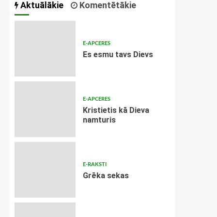
Aktuālākie
Komentētākie
E-APCERES
Es esmu tavs Dievs
E-APCERES
Kristietis kā Dieva
namturis
E-RAKSTI
Grēka sekas