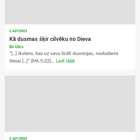
E-APCERES
Kā dusmas šķir cilvēku no Dieva
Bo Gīrcs
“[..] ikviens, kas uz savu brāli dusmojas, nododams
tiesai [..]” (Mt.5:22)...
Lasīt tālāk
E-APCERES