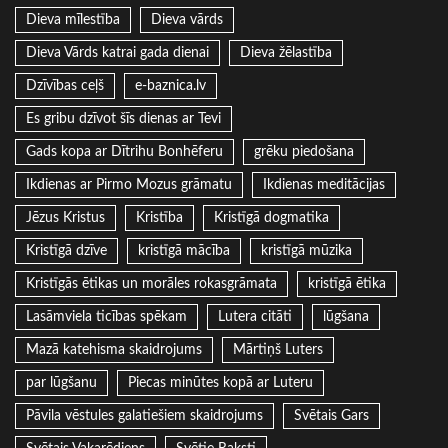
Dieva mīlestība
Dieva vārds
Dieva Vārds katrai gada dienai
Dieva žēlastība
Dzīvības ceļš
e-baznica.lv
Es gribu dzīvot šīs dienas ar Tevi
Gads kopa ar Dītrihu Bonhēferu
grēku piedošana
Ikdienas ar Pirmo Mozus grāmatu
Ikdienas meditācijas
Jēzus Kristus
Kristība
Kristīgā dogmatika
Kristīgā dzīve
kristīgā mācība
kristīgā mūzika
Kristīgās ētikas un morāles rokasgrāmata
kristīgā ētika
Lasāmviela ticības spēkam
Lutera citāti
lūgšana
Mazā katehisma skaidrojums
Mārtiņš Luters
par lūgšanu
Piecas minūtes kopā ar Luteru
Pāvila vēstules galatiešiem skaidrojums
Svētais Gars