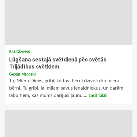
E-LŪGŠANAS
Lūgšana sestajā svētdienā pēc svētās
Trijādības svētkiem
Georgs Mancelis
Tu, Miera Dievs, gribi, lai tavi bērni dzīvotu kā miera
bērni, Tu gribi, lai mīlam savus ienaidniekus, un darām
labu tiem, kas mums darījuši ļaunu....
Lasīt tālāk