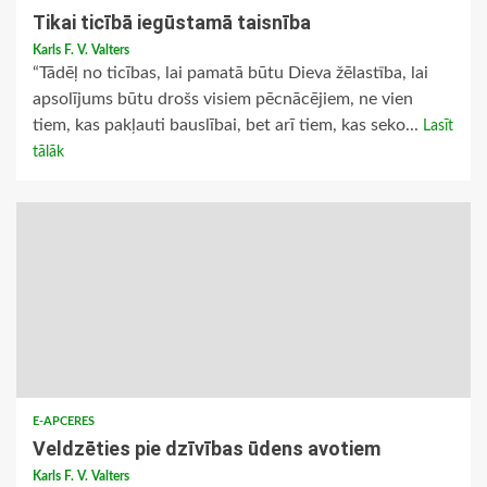
Tikai ticībā iegūstamā taisnība
Karls F. V. Valters
“Tādēļ no ticības, lai pamatā būtu Dieva žēlastība, lai
apsolījums būtu drošs visiem pēcnācējiem, ne vien
tiem, kas pakļauti bauslībai, bet arī tiem, kas seko...
Lasīt
tālāk
E-APCERES
Veldzēties pie dzīvības ūdens avotiem
Karls F. V. Valters