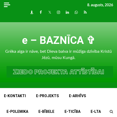
Skip
8. augusts, 2026
to
Draugiem
Facebook
Twitter
Instagram
LinkedIn
whatsapp
RSS
content
e – BAZNĪCA ✞
Grēka alga ir nāve, bet Dieva balva ir mūžīga dzīvība Kristū
Jēzū, mūsu Kungā.
E-KONTAKTI
E-PROJEKTS
E-ARHĪVS
E-POLEMIKA
E-BĪBELE
E-TICĪBA
E-LTA