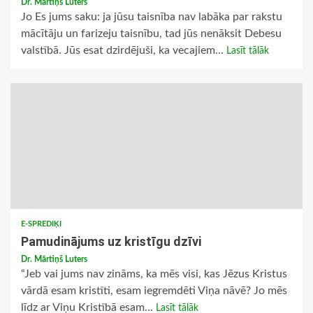
Dr. Mārtiņš Luters
Jo Es jums saku: ja jūsu taisnība nav labāka par rakstu
mācītāju un farizeju taisnību, tad jūs nenāksit Debesu
valstībā. Jūs esat dzirdējuši, ka vecajiem...
Lasīt tālāk
E-SPREDIĶI
Pamudinājums uz kristīgu dzīvi
Dr. Mārtiņš Luters
“Jeb vai jums nav zināms, ka mēs visi, kas Jēzus Kristus
vārdā esam kristīti, esam iegremdēti Viņa nāvē? Jo mēs
līdz ar Viņu Kristībā esam...
Lasīt tālāk