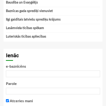
Bauslība un Evaņģēlijs
Baznīcas gada sprediķi vienuviet
Ilgi gaidītais latviešu sprediķu krājums
Lasāmviela ticības spēkam
Luteriskās ticības apliecības
Ienāc
e-baznīcēns
Parole
Atceries mani