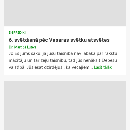
E-SPREDIĶI
6. svētdienā pēc Vasaras svētku atsvētes
Dr. Mārtiņš Luters
Jo Es jums saku: ja jūsu taisnība nav labāka par rakstu
mācītāju un farizeju taisnību, tad jūs nenāksit Debesu
valstībā. Jūs esat dzirdējuši, ka vecajiem...
Lasīt tālāk