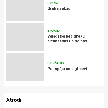
E-RAKSTI
Grēka sekas
E-MĀCĪBA
Vajadzība pēc grēku
piedošanas un ticības
E-LŪGŠANAS
Par spēju noliegt sevi
Atrodi