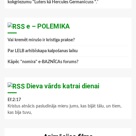
kokgriezumu "Luters kā Hercules Germanicuss ".
”
e – POLEMIKA
Vai kremēt mirušo ir kristīga prakse?
Par LELB arhibīskapa kalpošanas laiku
Kāpēc "nomira" e-BAZNĪCAs forums?
Dieva vārds katrai dienai
Ef.2:17
Kristus atnācis pasludināja mieru jums, kas bijāt tālu, un tiem,
kas bija tuvu,