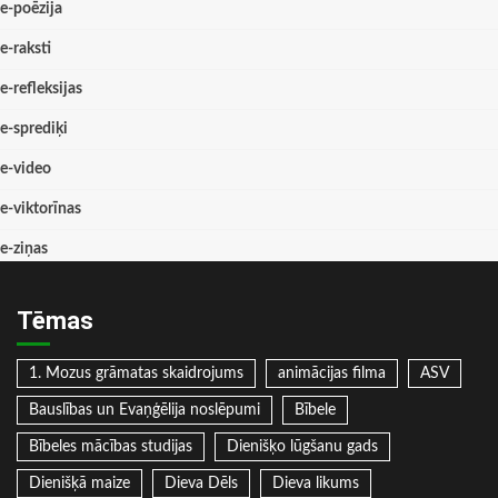
e-poēzija
e-raksti
e-refleksijas
e-sprediķi
e-video
e-viktorīnas
e-ziņas
Tēmas
1. Mozus grāmatas skaidrojums
animācijas filma
ASV
Bauslības un Evaņģēlija noslēpumi
Bībele
Bībeles mācības studijas
Dienišķo lūgšanu gads
Dienišķā maize
Dieva Dēls
Dieva likums