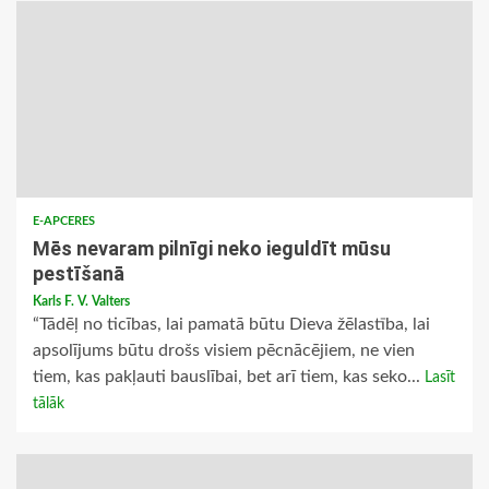
E-APCERES
Mēs nevaram pilnīgi neko ieguldīt mūsu
pestīšanā
Karls F. V. Valters
“Tādēļ no ticības, lai pamatā būtu Dieva žēlastība, lai
apsolījums būtu drošs visiem pēcnācējiem, ne vien
tiem, kas pakļauti bauslībai, bet arī tiem, kas seko...
Lasīt
tālāk