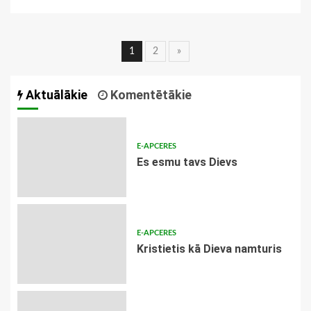
Ziņu
1
2
»
navigācija
Aktuālākie
Komentētākie
E-APCERES
Es esmu tavs Dievs
E-APCERES
Kristietis kā Dieva namturis