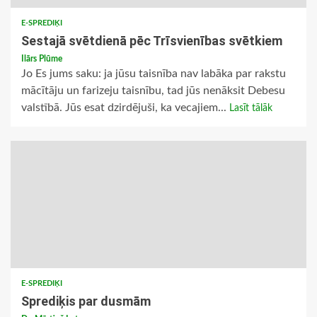
E-SPREDIĶI
Sestajā svētdienā pēc Trīsvienības svētkiem
Ilārs Plūme
Jo Es jums saku: ja jūsu taisnība nav labāka par rakstu
mācītāju un farizeju taisnību, tad jūs nenāksit Debesu
valstībā. Jūs esat dzirdējuši, ka vecajiem...
Lasīt tālāk
E-SPREDIĶI
Sprediķis par dusmām