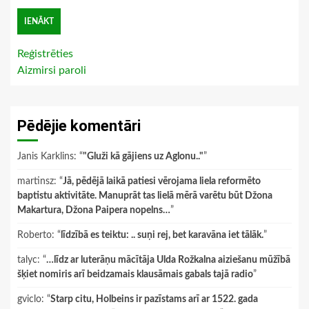
Reģistrēties
Aizmirsi paroli
Pēdējie komentāri
Janis Karklins
: “
"Gluži kā gājiens uz Aglonu.."
”
martinsz
: “
Jā, pēdējā laikā patiesi vērojama liela reformēto
baptistu aktivitāte. Manuprāt tas lielā mērā varētu būt Džona
Makartura, Džona Paipera nopelns…
”
Roberto
: “
līdzībā es teiktu: .. suņi rej, bet karavāna iet tālāk.
”
talyc
: “
…līdz ar luterāņu mācītāja Ulda Rožkalna aiziešanu mūžībā
šķiet nomiris arī beidzamais klausāmais gabals tajā radio
”
gviclo
: “
Starp citu, Holbeins ir pazīstams arī ar 1522. gada